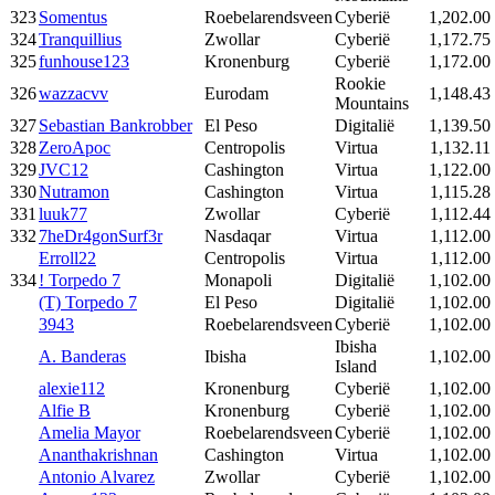
323
Somentus
Roebelarendsveen
Cyberië
1,202.00
324
Tranquillius
Zwollar
Cyberië
1,172.75
325
funhouse123
Kronenburg
Cyberië
1,172.00
Rookie
326
wazzacvv
Eurodam
1,148.43
Mountains
327
Sebastian Bankrobber
El Peso
Digitalië
1,139.50
328
ZeroApoc
Centropolis
Virtua
1,132.11
329
JVC12
Cashington
Virtua
1,122.00
330
Nutramon
Cashington
Virtua
1,115.28
331
luuk77
Zwollar
Cyberië
1,112.44
332
7heDr4gonSurf3r
Nasdaqar
Virtua
1,112.00
Erroll22
Centropolis
Virtua
1,112.00
334
! Torpedo 7
Monapoli
Digitalië
1,102.00
(T) Torpedo 7
El Peso
Digitalië
1,102.00
3943
Roebelarendsveen
Cyberië
1,102.00
Ibisha
A. Banderas
Ibisha
1,102.00
Island
alexie112
Kronenburg
Cyberië
1,102.00
Alfie B
Kronenburg
Cyberië
1,102.00
Amelia Mayor
Roebelarendsveen
Cyberië
1,102.00
Ananthakrishnan
Cashington
Virtua
1,102.00
Antonio Alvarez
Zwollar
Cyberië
1,102.00