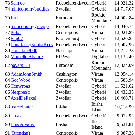
73
Sem co
Roebelarendsveen
Cyberië
14,921.32
74
miniconomybuddies
Zwollar
Cyberië
14,717.07
Rookie
75
Joris
Eurodam
14,502.84
Mountains
76
miniconomygroepje
Roebelarendsveen
Cyberië
14,040.74
77
Polor
Centropolis
Virtua
13,921.89
78
Flip97
Kronenburg
Cyberië
13,620.85
79
LunaJackySimbaKees
Roebelarendsveen
Cyberië
13,607.96
80
cami_lab3000
Nasdaqar
Virtua
13,212.28
81
Marcello Alvarez
El Peso
Digitalië
13,135.40
Rookie
82
pavars123
Eurodam
12,824.09
Mountains
83
AdamJohnSmith
Cashington
Virtua
12,054.14
84
Got Wood
Centropolis
Virtua
11,583.94
85
Cemyrbas
Zwollar
Cyberië
11,521.62
86
Nespresso
Zwollar
Cyberië
10,432.35
87
AxelDePaxel
Zwollar
Cyberië
10,400.71
Ibisha
88
marcelbuter
Ibisha
10,114.99
Island
89
sjmata
Roebelarendsveen
Cyberië
9,672.95
Ibisha
90
Luis Alvarez
Ibisha
9,631.81
Island
91
(Brendan)
Centropolis
Virtua
9,387.36