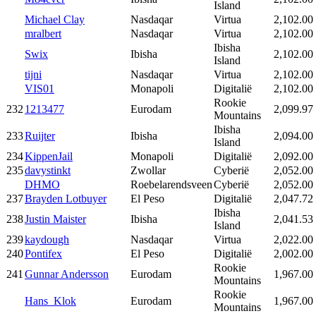
Island
Michael Clay
Nasdaqar
Virtua
2,102.00
mralbert
Nasdaqar
Virtua
2,102.00
Ibisha
Swix
Ibisha
2,102.00
Island
tijni
Nasdaqar
Virtua
2,102.00
VIS01
Monapoli
Digitalië
2,102.00
Rookie
232
1213477
Eurodam
2,099.97
Mountains
Ibisha
233
Ruijter
Ibisha
2,094.00
Island
234
KippenJail
Monapoli
Digitalië
2,092.00
235
davystinkt
Zwollar
Cyberië
2,052.00
DHMO
Roebelarendsveen
Cyberië
2,052.00
237
Brayden Lotbuyer
El Peso
Digitalië
2,047.72
Ibisha
238
Justin Maister
Ibisha
2,041.53
Island
239
kaydough
Nasdaqar
Virtua
2,022.00
240
Pontifex
El Peso
Digitalië
2,002.00
Rookie
241
Gunnar Andersson
Eurodam
1,967.00
Mountains
Rookie
Hans_Klok
Eurodam
1,967.00
Mountains