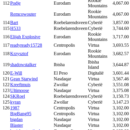
Rookie
112
Podje
Eurodam
4,067.00
Mountains
Rookie
Remcowouter
Eurodam
4,067.00
Mountains
114
Bart
Roebelarendsveen
Cyberië
3,857.00
115
H533
Roebelarendsveen
Cyberië
3,744.60
Rookie
116
Elijah Explosive
Eurodam
3,717.00
Mountains
117
readyready15728
Centropolis
Virtua
3,693.55
Rookie
118
Krzysztof
Eurodam
3,682.57
Mountains
Ibisha
119
shadowstalker
Ibisha
3,644.87
Island
120
E-Will
El Peso
Digitalië
3,601.44
121
Gean Starwind
Nasdaqar
Virtua
3,567.46
122
Kreeftmuis
Zwollar
Cyberië
3,551.08
123
Ultimoose
Nasdaqar
Virtua
3,375.08
124
SKRoel
Roebelarendsveen
Cyberië
3,150.73
125
kyran
Zwollar
Cyberië
3,147.23
126
1987
Centropolis
Virtua
3,102.00
BigBang95
Centropolis
Virtua
3,102.00
bigdan
Nasdaqar
Virtua
3,102.00
Blaster
Nasdaqar
Virtua
3,102.00