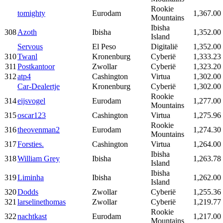
Rookie
tomighty
Eurodam
1,367.00
Mountains
Ibisha
308
Azoth
Ibisha
1,352.00
Island
Servous
El Peso
Digitalië
1,352.00
310
Twanl
Kronenburg
Cyberië
1,333.23
311
Postkantoor
Zwollar
Cyberië
1,323.20
312
atp4
Cashington
Virtua
1,302.00
Car-Dealertje
Kronenburg
Cyberië
1,302.00
Rookie
314
eijsvogel
Eurodam
1,277.00
Mountains
315
oscar123
Cashington
Virtua
1,275.96
Rookie
316
theovenman2
Eurodam
1,274.30
Mountains
317
Forsties.
Cashington
Virtua
1,264.00
Ibisha
318
William Grey
Ibisha
1,263.78
Island
Ibisha
319
Liminha
Ibisha
1,262.00
Island
320
Dodds
Zwollar
Cyberië
1,255.36
321
larselinethomas
Zwollar
Cyberië
1,219.77
Rookie
322
nachtkast
Eurodam
1,217.00
Mountains