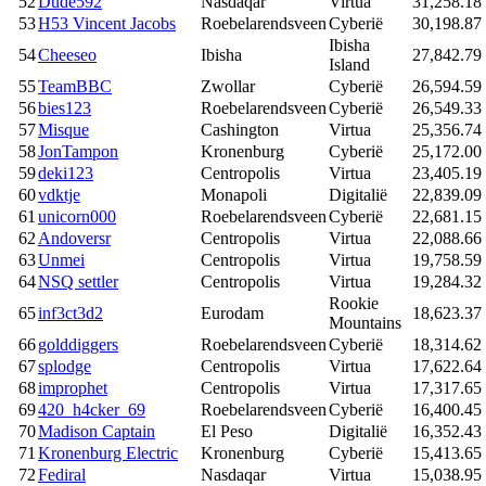
52
Dude592
Nasdaqar
Virtua
31,258.18
53
H53 Vincent Jacobs
Roebelarendsveen
Cyberië
30,198.87
Ibisha
54
Cheeseo
Ibisha
27,842.79
Island
55
TeamBBC
Zwollar
Cyberië
26,594.59
56
bies123
Roebelarendsveen
Cyberië
26,549.33
57
Misque
Cashington
Virtua
25,356.74
58
JonTampon
Kronenburg
Cyberië
25,172.00
59
deki123
Centropolis
Virtua
23,405.19
60
vdktje
Monapoli
Digitalië
22,839.09
61
unicorn000
Roebelarendsveen
Cyberië
22,681.15
62
Andoversr
Centropolis
Virtua
22,088.66
63
Unmei
Centropolis
Virtua
19,758.59
64
NSQ settler
Centropolis
Virtua
19,284.32
Rookie
65
inf3ct3d2
Eurodam
18,623.37
Mountains
66
golddiggers
Roebelarendsveen
Cyberië
18,314.62
67
splodge
Centropolis
Virtua
17,622.64
68
improphet
Centropolis
Virtua
17,317.65
69
420_h4cker_69
Roebelarendsveen
Cyberië
16,400.45
70
Madison Captain
El Peso
Digitalië
16,352.43
71
Kronenburg Electric
Kronenburg
Cyberië
15,413.65
72
Fediral
Nasdaqar
Virtua
15,038.95