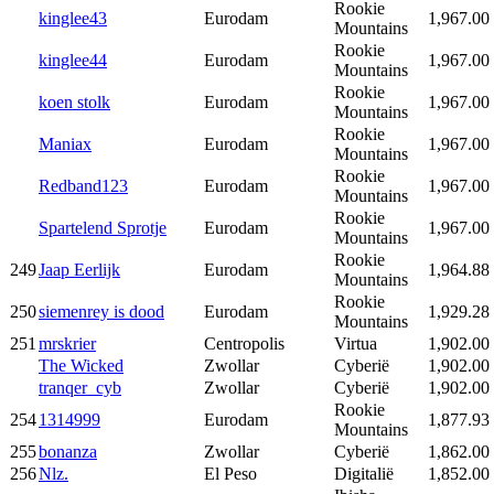
Rookie
kinglee43
Eurodam
1,967.00
Mountains
Rookie
kinglee44
Eurodam
1,967.00
Mountains
Rookie
koen stolk
Eurodam
1,967.00
Mountains
Rookie
Maniax
Eurodam
1,967.00
Mountains
Rookie
Redband123
Eurodam
1,967.00
Mountains
Rookie
Spartelend Sprotje
Eurodam
1,967.00
Mountains
Rookie
249
Jaap Eerlijk
Eurodam
1,964.88
Mountains
Rookie
250
siemenrey is dood
Eurodam
1,929.28
Mountains
251
mrskrier
Centropolis
Virtua
1,902.00
The Wicked
Zwollar
Cyberië
1,902.00
tranqer_cyb
Zwollar
Cyberië
1,902.00
Rookie
254
1314999
Eurodam
1,877.93
Mountains
255
bonanza
Zwollar
Cyberië
1,862.00
256
Nlz.
El Peso
Digitalië
1,852.00