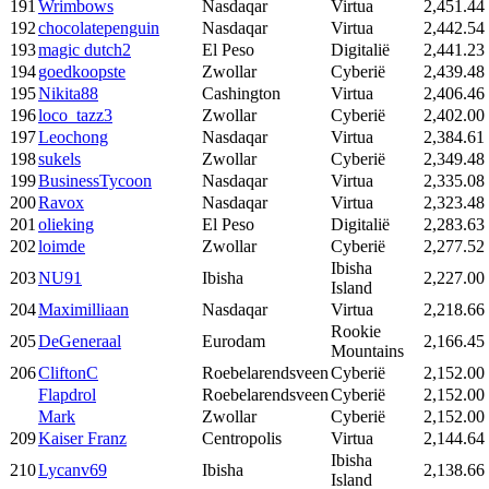
191
Wrimbows
Nasdaqar
Virtua
2,451.44
192
chocolatepenguin
Nasdaqar
Virtua
2,442.54
193
magic dutch2
El Peso
Digitalië
2,441.23
194
goedkoopste
Zwollar
Cyberië
2,439.48
195
Nikita88
Cashington
Virtua
2,406.46
196
loco_tazz3
Zwollar
Cyberië
2,402.00
197
Leochong
Nasdaqar
Virtua
2,384.61
198
sukels
Zwollar
Cyberië
2,349.48
199
BusinessTycoon
Nasdaqar
Virtua
2,335.08
200
Ravox
Nasdaqar
Virtua
2,323.48
201
olieking
El Peso
Digitalië
2,283.63
202
loimde
Zwollar
Cyberië
2,277.52
Ibisha
203
NU91
Ibisha
2,227.00
Island
204
Maximilliaan
Nasdaqar
Virtua
2,218.66
Rookie
205
DeGeneraal
Eurodam
2,166.45
Mountains
206
CliftonC
Roebelarendsveen
Cyberië
2,152.00
Flapdrol
Roebelarendsveen
Cyberië
2,152.00
Mark
Zwollar
Cyberië
2,152.00
209
Kaiser Franz
Centropolis
Virtua
2,144.64
Ibisha
210
Lycanv69
Ibisha
2,138.66
Island