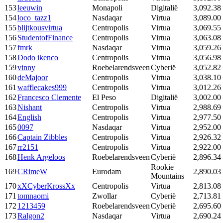
153
leeuwin
Monapoli
Digitalië
3,092.38
154
loco_tazz1
Nasdaqar
Virtua
3,089.00
155
blijtkousvirtua
Centropolis
Virtua
3,069.55
156
StudentofFinance
Centropolis
Virtua
3,063.08
157
fmrk
Nasdaqar
Virtua
3,059.26
158
Dodo ikenco
Centropolis
Virtua
3,056.98
159
vinny
Roebelarendsveen
Cyberië
3,052.82
160
deMajoor
Centropolis
Virtua
3,038.10
161
wafflecakes999
Centropolis
Virtua
3,012.26
162
Francesco Clemente
El Peso
Digitalië
3,002.00
163
Nishant
Centropolis
Virtua
2,988.69
164
English
Centropolis
Virtua
2,977.50
165
0097
Nasdaqar
Virtua
2,952.00
166
Captain Zibbles
Centropolis
Virtua
2,926.32
167
rr2151
Centropolis
Virtua
2,922.00
168
Henk Argeloos
Roebelarendsveen
Cyberië
2,896.34
Rookie
169
CRimeW
Eurodam
2,890.03
Mountains
170
xXCyberKrossXx
Centropolis
Virtua
2,813.08
171
tomnaomi
Zwollar
Cyberië
2,713.81
172
1213459
Roebelarendsveen
Cyberië
2,695.60
173
Ralgon2
Nasdaqar
Virtua
2,690.24