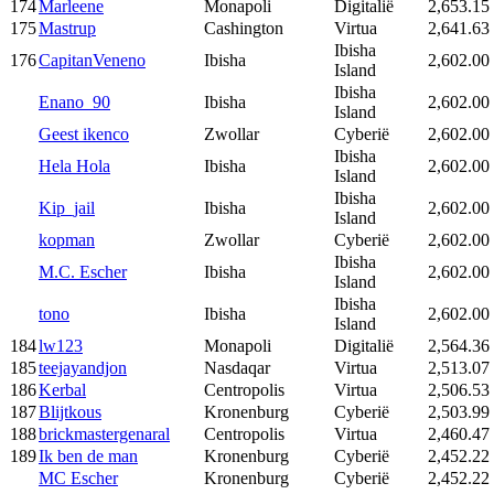
174
Marleene
Monapoli
Digitalië
2,653.15
175
Mastrup
Cashington
Virtua
2,641.63
Ibisha
176
CapitanVeneno
Ibisha
2,602.00
Island
Ibisha
Enano_90
Ibisha
2,602.00
Island
Geest ikenco
Zwollar
Cyberië
2,602.00
Ibisha
Hela Hola
Ibisha
2,602.00
Island
Ibisha
Kip_jail
Ibisha
2,602.00
Island
kopman
Zwollar
Cyberië
2,602.00
Ibisha
M.C. Escher
Ibisha
2,602.00
Island
Ibisha
tono
Ibisha
2,602.00
Island
184
lw123
Monapoli
Digitalië
2,564.36
185
teejayandjon
Nasdaqar
Virtua
2,513.07
186
Kerbal
Centropolis
Virtua
2,506.53
187
Blijtkous
Kronenburg
Cyberië
2,503.99
188
brickmastergenaral
Centropolis
Virtua
2,460.47
189
Ik ben de man
Kronenburg
Cyberië
2,452.22
MC Escher
Kronenburg
Cyberië
2,452.22