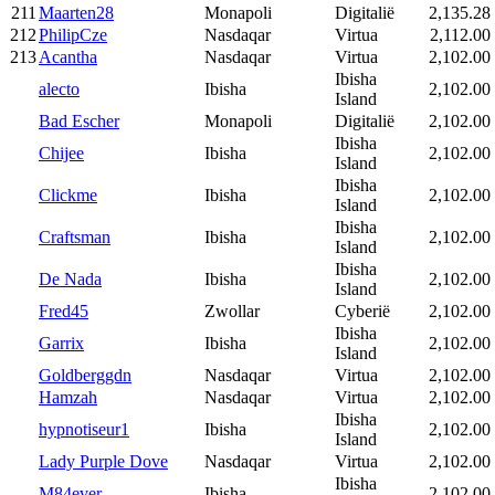
211
Maarten28
Monapoli
Digitalië
2,135.28
212
PhilipCze
Nasdaqar
Virtua
2,112.00
213
Acantha
Nasdaqar
Virtua
2,102.00
Ibisha
alecto
Ibisha
2,102.00
Island
Bad Escher
Monapoli
Digitalië
2,102.00
Ibisha
Chijee
Ibisha
2,102.00
Island
Ibisha
Clickme
Ibisha
2,102.00
Island
Ibisha
Craftsman
Ibisha
2,102.00
Island
Ibisha
De Nada
Ibisha
2,102.00
Island
Fred45
Zwollar
Cyberië
2,102.00
Ibisha
Garrix
Ibisha
2,102.00
Island
Goldberggdn
Nasdaqar
Virtua
2,102.00
Hamzah
Nasdaqar
Virtua
2,102.00
Ibisha
hypnotiseur1
Ibisha
2,102.00
Island
Lady Purple Dove
Nasdaqar
Virtua
2,102.00
Ibisha
M84ever
Ibisha
2,102.00