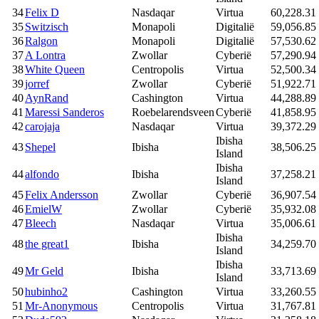
34
Felix D
Nasdaqar
Virtua
60,228.31
35
Switzisch
Monapoli
Digitalië
59,056.85
36
Ralgon
Monapoli
Digitalië
57,530.62
37
A Lontra
Zwollar
Cyberië
57,290.94
38
White Queen
Centropolis
Virtua
52,500.34
39
jorref
Zwollar
Cyberië
51,922.71
40
AynRand
Cashington
Virtua
44,288.89
41
Maressi Sanderos
Roebelarendsveen
Cyberië
41,858.95
42
carojaja
Nasdaqar
Virtua
39,372.29
Ibisha
43
Shepel
Ibisha
38,506.25
Island
Ibisha
44
alfondo
Ibisha
37,258.21
Island
45
Felix Andersson
Zwollar
Cyberië
36,907.54
46
EmielW
Zwollar
Cyberië
35,932.08
47
Bleech
Nasdaqar
Virtua
35,006.61
Ibisha
48
the great1
Ibisha
34,259.70
Island
Ibisha
49
Mr Geld
Ibisha
33,713.69
Island
50
hubinho2
Cashington
Virtua
33,260.55
51
Mr-Anonymous
Centropolis
Virtua
31,767.81