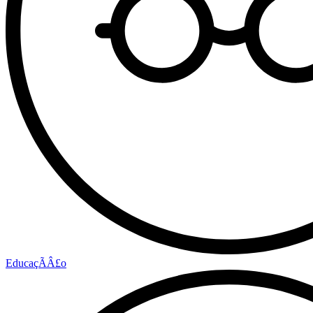
EducaçÃÂ£o