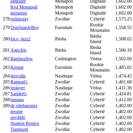
ligtkiller
Monapoli
Digitalië
1,602.00
Red Monapoli
Monapoli
Digitalië
1,602.00
tarzanius
Monapoli
Digitalië
1,602.00
278
rodaisgay
Zwollar
Cyberië
1,575.25
Rookie
279
DonJuanJeBoy
Eurodam
1,558.55
Mountains
Ibisha
280
loco_tazz2
Ibisha
1,508.02
Island
Ibisha
281
AnecIris
Ibisha
1,506.16
Island
282
BardseaJew
Cashington
Virtua
1,502.00
Rookie
283
Kreunt
Eurodam
1,485.02
Mountains
284
shovalie
Nasdaqar
Virtua
1,474.45
285
RamonG
Zwollar
Cyberië
1,461.68
286
jpslayer
Nasdaqar
Virtua
1,431.36
287
SanderG
Zwollar
Cyberië
1,424.81
288
banana
Zwollar
Cyberië
1,412.00
289
de oliebarones
Zwollar
Cyberië
1,402.00
peopie
Zwollar
Cyberië
1,402.00
psv4life
Zwollar
Cyberië
1,402.00
Student Remco
Zwollar
Cyberië
1,402.00
Tupmusti
Zwollar
Cyberië
1,402.00