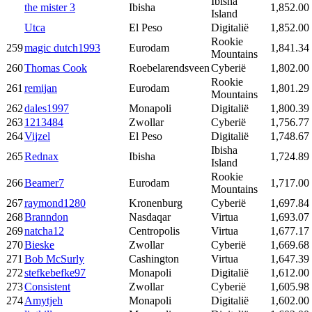
Ibisha
the mister 3
Ibisha
1,852.00
Island
Utca
El Peso
Digitalië
1,852.00
Rookie
259
magic dutch1993
Eurodam
1,841.34
Mountains
260
Thomas Cook
Roebelarendsveen
Cyberië
1,802.00
Rookie
261
remijan
Eurodam
1,801.29
Mountains
262
dales1997
Monapoli
Digitalië
1,800.39
263
1213484
Zwollar
Cyberië
1,756.77
264
Vijzel
El Peso
Digitalië
1,748.67
Ibisha
265
Rednax
Ibisha
1,724.89
Island
Rookie
266
Beamer7
Eurodam
1,717.00
Mountains
267
raymond1280
Kronenburg
Cyberië
1,697.84
268
Branndon
Nasdaqar
Virtua
1,693.07
269
natcha12
Centropolis
Virtua
1,677.17
270
Bieske
Zwollar
Cyberië
1,669.68
271
Bob McSurly
Cashington
Virtua
1,647.39
272
stefkebefke97
Monapoli
Digitalië
1,612.00
273
Consistent
Zwollar
Cyberië
1,605.98
274
Amytjeh
Monapoli
Digitalië
1,602.00