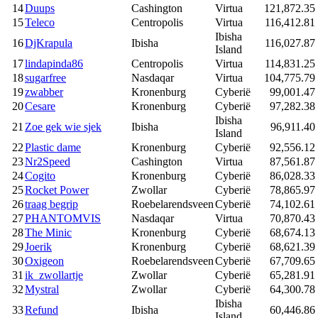
14
Duups
Cashington
Virtua
121,872.35
15
Teleco
Centropolis
Virtua
116,412.81
Ibisha
16
DjKrapula
Ibisha
116,027.87
Island
17
lindapinda86
Centropolis
Virtua
114,831.25
18
sugarfree
Nasdaqar
Virtua
104,775.79
19
zwabber
Kronenburg
Cyberië
99,001.47
20
Cesare
Kronenburg
Cyberië
97,282.38
Ibisha
21
Zoe gek wie sjek
Ibisha
96,911.40
Island
22
Plastic dame
Kronenburg
Cyberië
92,556.12
23
Nr2Speed
Cashington
Virtua
87,561.87
24
Cogito
Kronenburg
Cyberië
86,028.33
25
Rocket Power
Zwollar
Cyberië
78,865.97
26
traag begrip
Roebelarendsveen
Cyberië
74,102.61
27
PHANTOMVIS
Nasdaqar
Virtua
70,870.43
28
The Minic
Kronenburg
Cyberië
68,674.13
29
Joerik
Kronenburg
Cyberië
68,621.39
30
Oxigeon
Roebelarendsveen
Cyberië
67,709.65
31
ik_zwollartje
Zwollar
Cyberië
65,281.91
32
Mystral
Zwollar
Cyberië
64,300.78
Ibisha
33
Refund
Ibisha
60,446.86
Island