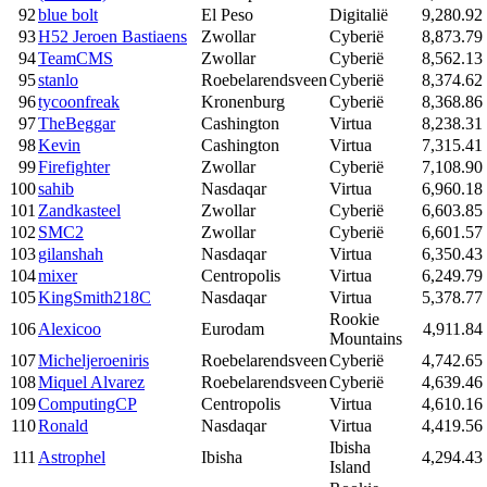
92
blue bolt
El Peso
Digitalië
9,280.92
93
H52 Jeroen Bastiaens
Zwollar
Cyberië
8,873.79
94
TeamCMS
Zwollar
Cyberië
8,562.13
95
stanlo
Roebelarendsveen
Cyberië
8,374.62
96
tycoonfreak
Kronenburg
Cyberië
8,368.86
97
TheBeggar
Cashington
Virtua
8,238.31
98
Kevin
Cashington
Virtua
7,315.41
99
Firefighter
Zwollar
Cyberië
7,108.90
100
sahib
Nasdaqar
Virtua
6,960.18
101
Zandkasteel
Zwollar
Cyberië
6,603.85
102
SMC2
Zwollar
Cyberië
6,601.57
103
gilanshah
Nasdaqar
Virtua
6,350.43
104
mixer
Centropolis
Virtua
6,249.79
105
KingSmith218C
Nasdaqar
Virtua
5,378.77
Rookie
106
Alexicoo
Eurodam
4,911.84
Mountains
107
Micheljeroeniris
Roebelarendsveen
Cyberië
4,742.65
108
Miquel Alvarez
Roebelarendsveen
Cyberië
4,639.46
109
ComputingCP
Centropolis
Virtua
4,610.16
110
Ronald
Nasdaqar
Virtua
4,419.56
Ibisha
111
Astrophel
Ibisha
4,294.43
Island