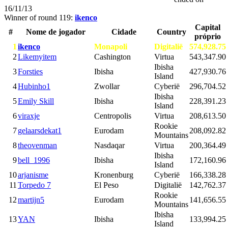
16/11/13
Winner of round 119:
ikenco
Capital
#
Nome de jogador
Cidade
Country
próprio
1
ikenco
Monapoli
Digitalië
574,928.75
2
Likemyitem
Cashington
Virtua
543,347.90
Ibisha
3
Forsties
Ibisha
427,930.76
Island
4
Hubinho1
Zwollar
Cyberië
296,704.52
Ibisha
5
Emily Skill
Ibisha
228,391.23
Island
6
viraxje
Centropolis
Virtua
208,613.50
Rookie
7
gelaarsdekat1
Eurodam
208,092.82
Mountains
8
theovenman
Nasdaqar
Virtua
200,364.49
Ibisha
9
bell_1996
Ibisha
172,160.96
Island
10
arjanisme
Kronenburg
Cyberië
166,338.28
11
Torpedo 7
El Peso
Digitalië
142,762.37
Rookie
12
martijn5
Eurodam
141,656.55
Mountains
Ibisha
13
YAN
Ibisha
133,994.25
Island