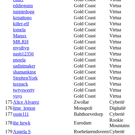
eddiegunn
Gold Coast
Virtua
juppiedogg
Gold Coast
Virtua
kepattugo
Gold Coast
Virtua
killer-elf
Gold Coast
Virtua
lomela
Gold Coast
Virtua
Manux
Gold Coast
Virtua
MR.RH
Gold Coast
Virtua
mysthyp
Gold Coast
Virtua
nash12356
Gold Coast
Virtua
pnoela
Gold Coast
Virtua
sadistmaker
Gold Coast
Virtua
shamanking
Gold Coast
Virtua
StephenYork
Gold Coast
Virtua
tuxpack
Gold Coast
Virtua
twtysweety
Gold Coast
Virtua
yuys
Gold Coast
Virtua
175
Alice Alvarez
Zwollar
Cyberië
176
lime_lemon
Monapoli
Digitalië
177
ossie111
Bahthoevedorp
Cyberië
Rookie
178
the hewk
Eurodam
Mountains
179
Angela S
Roebelarendsveen
Cyberië