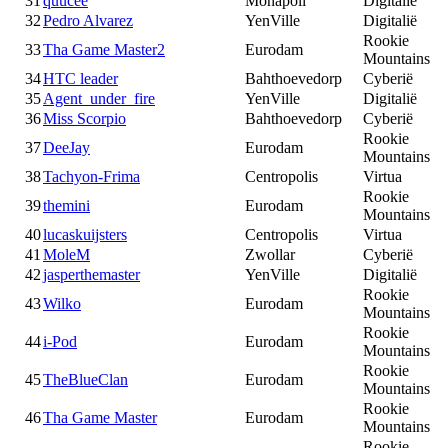
31
quucee
Monapoli
Digitalië
32
Pedro Alvarez
YenVille
Digitalië
Rookie
33
Tha Game Master2
Eurodam
Mountains
34
HTC leader
Bahthoevedorp
Cyberië
35
Agent_under_fire
YenVille
Digitalië
36
Miss Scorpio
Bahthoevedorp
Cyberië
Rookie
37
DeeJay
Eurodam
Mountains
38
Tachyon-Frima
Centropolis
Virtua
Rookie
39
themini
Eurodam
Mountains
40
lucaskuijsters
Centropolis
Virtua
41
MoleM
Zwollar
Cyberië
42
jasperthemaster
YenVille
Digitalië
Rookie
43
Wilko
Eurodam
Mountains
Rookie
44
i-Pod
Eurodam
Mountains
Rookie
45
TheBlueClan
Eurodam
Mountains
Rookie
46
Tha Game Master
Eurodam
Mountains
Rookie