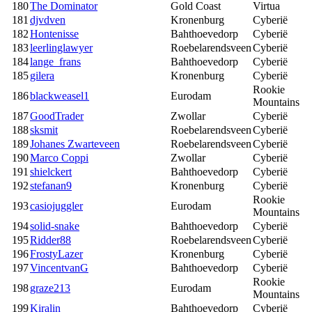
180
The Dominator
Gold Coast
Virtua
181
djvdven
Kronenburg
Cyberië
182
Hontenisse
Bahthoevedorp
Cyberië
183
leerlinglawyer
Roebelarendsveen
Cyberië
184
lange_frans
Bahthoevedorp
Cyberië
185
gilera
Kronenburg
Cyberië
Rookie
186
blackweasel1
Eurodam
Mountains
187
GoodTrader
Zwollar
Cyberië
188
sksmit
Roebelarendsveen
Cyberië
189
Johanes Zwarteveen
Roebelarendsveen
Cyberië
190
Marco Coppi
Zwollar
Cyberië
191
shielckert
Bahthoevedorp
Cyberië
192
stefanan9
Kronenburg
Cyberië
Rookie
193
casiojuggler
Eurodam
Mountains
194
solid-snake
Bahthoevedorp
Cyberië
195
Ridder88
Roebelarendsveen
Cyberië
196
FrostyLazer
Kronenburg
Cyberië
197
VincentvanG
Bahthoevedorp
Cyberië
Rookie
198
graze213
Eurodam
Mountains
199
Kiralin
Bahthoevedorp
Cyberië