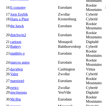
Mountains
Rookie
16
E-conomy
Eurodam
Mountains
17
Joep Eerlijk
Zwollar
Cyberië
18
Hans a Plast
Kronenburg
Cyberië
Rookie
19
the hawk
Eurodam
Mountains
Rookie
20
dutchwin2
Eurodam
Mountains
21
cartoon
Monapoli
Digitalië
22
Battery
Bahthoevedorp
Cyberië
Rookie
23
matthijs o
Eurodam
Mountains
Rookie
24
marcos autos
Eurodam
Mountains
25
davidjen
Cashington
Virtua
26
Valor
Zwollar
Cyberië
Rookie
27
marnixtel
Eurodam
Mountains
28
eericc
Zwollar
Cyberië
29
mwijnenga
YenVille
Digitalië
Rookie
30
Mr.Big
Eurodam
Mountains