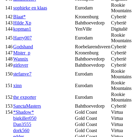
Rookie
141
sophieke en klaas
Eurodam
Mountains
142
Blaat*
Kronenburg
Cyberië
143
Hilde Xp
Bahthoevedorp
Cyberië
144
kopman1
YenVille
Digitalië
Rookie
145
Harry007
Eurodam
Mountains
146
Godshand
Roebelarendsveen
Cyberië
147
Mister_p
Kronenburg
Cyberië
148
Wannix
Bahthoevedorp
Cyberië
149
girlover
Bahthoevedorp
Cyberië
Rookie
150
stefanve7
Eurodam
Mountains
Rookie
151
xinn
Eurodam
Mountains
Rookie
152
the exporter
Eurodam
Mountains
153
SanctaMasters
Bahthoevedorp
Cyberië
154
*Shadow*
Gold Coast
Virtua
bigkiller050
Gold Coast
Virtua
Dan3555
Gold Coast
Virtua
dork560
Gold Coast
Virtua
edder
Gold Coast
Virtua