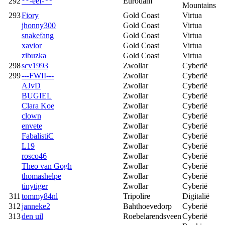
292
**-eef-**
Eurodam
Mountains
293
Fiory
Gold Coast
Virtua
jhonny300
Gold Coast
Virtua
snakefang
Gold Coast
Virtua
xavior
Gold Coast
Virtua
zibuzka
Gold Coast
Virtua
298
scv1993
Zwollar
Cyberië
299
---FWII---
Zwollar
Cyberië
AJvD
Zwollar
Cyberië
BUGIEL
Zwollar
Cyberië
Clara Koe
Zwollar
Cyberië
clown
Zwollar
Cyberië
envete
Zwollar
Cyberië
FabalistiC
Zwollar
Cyberië
L19
Zwollar
Cyberië
rosco46
Zwollar
Cyberië
Theo van Gogh
Zwollar
Cyberië
thomashelpe
Zwollar
Cyberië
tinytiger
Zwollar
Cyberië
311
tommy84nl
Tripolire
Digitalië
312
janneke2
Bahthoevedorp
Cyberië
313
den uil
Roebelarendsveen
Cyberië