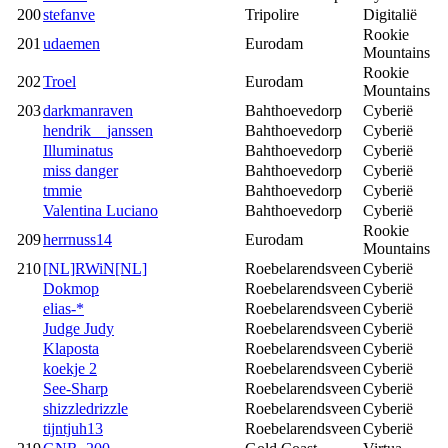
200
stefanve
Tripolire
Digitalië
Rookie
201
udaemen
Eurodam
Mountains
Rookie
202
Troel
Eurodam
Mountains
203
darkmanraven
Bahthoevedorp
Cyberië
hendrik__janssen
Bahthoevedorp
Cyberië
Illuminatus
Bahthoevedorp
Cyberië
miss danger
Bahthoevedorp
Cyberië
tmmie
Bahthoevedorp
Cyberië
Valentina Luciano
Bahthoevedorp
Cyberië
Rookie
209
herrnuss14
Eurodam
Mountains
210
[NL]RWiN[NL]
Roebelarendsveen
Cyberië
Dokmop
Roebelarendsveen
Cyberië
elias-*
Roebelarendsveen
Cyberië
Judge Judy
Roebelarendsveen
Cyberië
Klaposta
Roebelarendsveen
Cyberië
koekje 2
Roebelarendsveen
Cyberië
See-Sharp
Roebelarendsveen
Cyberië
shizzledrizzle
Roebelarendsveen
Cyberië
tijntjuh13
Roebelarendsveen
Cyberië