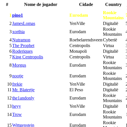
#
Nome de jogador
Cidade
Country
Rookie
1
pino1
Eurodam
Mountains
2
JamesLomas
YenVille
Digitalië
Rookie
3
xorthia
Eurodam
Mountains
4
Nutramon
Roebelarendsveen
Cyberië
5
The Prophet
Centropolis
Virtua
6
Roderiques
Monapoli
Digitalië
7
King Centropolis
Centropolis
Virtua
Rookie
8
Morgus
Eurodam
Mountains
Rookie
9
nootje
Eurodam
Mountains
10
frekie
YenVille
Digitalië
11
Mr. Blatertje
El Peso
Digitalië
Rookie
12
the1andonly
Eurodam
Mountains
13
heyy
YenVille
Digitalië
Rookie
14
Trow
Eurodam
Mountains
Rookie
15
Wittgenstein
Eurodam