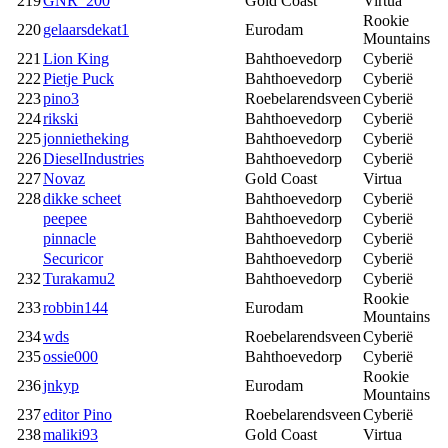
219
GNR_200
Gold Coast
Virtua
Rookie
220
gelaarsdekat1
Eurodam
Mountains
221
Lion King
Bahthoevedorp
Cyberië
222
Pietje Puck
Bahthoevedorp
Cyberië
223
pino3
Roebelarendsveen
Cyberië
224
rikski
Bahthoevedorp
Cyberië
225
jonnietheking
Bahthoevedorp
Cyberië
226
DieselIndustries
Bahthoevedorp
Cyberië
227
Novaz
Gold Coast
Virtua
228
dikke scheet
Bahthoevedorp
Cyberië
peepee
Bahthoevedorp
Cyberië
pinnacle
Bahthoevedorp
Cyberië
Securicor
Bahthoevedorp
Cyberië
232
Turakamu2
Bahthoevedorp
Cyberië
Rookie
233
robbin144
Eurodam
Mountains
234
wds
Roebelarendsveen
Cyberië
235
ossie000
Bahthoevedorp
Cyberië
Rookie
236
jnkyp
Eurodam
Mountains
237
editor Pino
Roebelarendsveen
Cyberië
238
maliki93
Gold Coast
Virtua