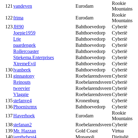
Rookie
121
vandeven
Eurodam
Mountains
Rookie
122
frima
Eurodam
Mountains
123
JH90
Bahthoevedorp
Cyberië
Joepie1959
Bahthoevedorp
Cyberië
Ltje
Bahthoevedorp
Cyberië
paardengek
Bahthoevedorp
Cyberië
Rollercoaster
Bahthoevedorp
Cyberië
Stiekema.Enterprises
Bahthoevedorp
Cyberië
XtremeEvil
Bahthoevedorp
Cyberië
130
lvanbeek
Bahthoevedorp
Cyberië
131
ginnastony
Roebelarendsveen
Cyberië
Reinouts
Roebelarendsveen
Cyberië
tweevier
Roebelarendsveen
Cyberië
Vlaggie
Roebelarendsveen
Cyberië
135
stefanve4
Kronenburg
Cyberië
136
Phoenixrmx
Bahthoevedorp
Cyberië
Rookie
137
Haverhoek
Eurodam
Mountains
138
stefanan2
Roebelarendsveen
Cyberië
139
Mr. Hazzan
Gold Coast
Virtua
140
iamthebest4
Monapoli
Digitalië