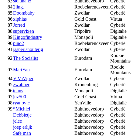
83
stefanan5
Bahthoevedorp
Cyberië
84
2ling.
Roebelarendsveen
Cyberië
85
Doombaby
Zwollar
Cyberië
86
xiphias
Gold Coast
Virtua
87
Jorred
Zwollar
Cyberië
88
supervixen
Tripolire
Digitalië
89
Kingofindustry
Monapoli
Digitalië
90
pino2
Roebelarendsveen
Cyberië
91
jasperishouterig
Zwollar
Cyberië
Rookie
92
The Socialist
Eurodam
Mountains
Rookie
93
MartYan
Eurodam
Mountains
94
ViVaViper
Zwollar
Cyberië
95
zwabber
Kronenburg
Cyberië
96
teuns
Monapoli
Digitalië
97
juz500
Gold Coast
Virtua
98
ryanovic
YenVille
Digitalië
99
*Michiel
Bahthoevedorp
Cyberië
Debbietje
Bahthoevedorp
Cyberië
jelee
Bahthoevedorp
Cyberië
joep erlijk
Bahthoevedorp
Cyberië
Safe man
Bahthoevedorp
Cyberië