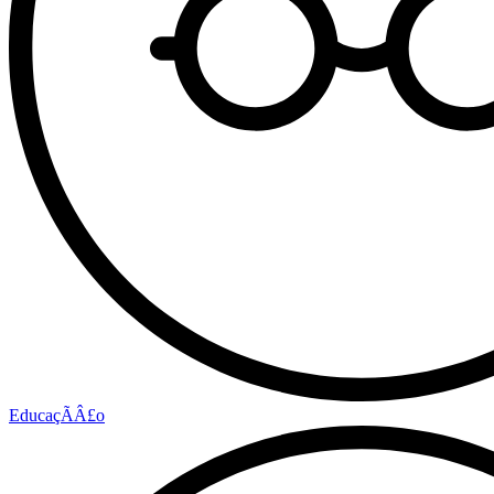
EducaçÃÂ£o