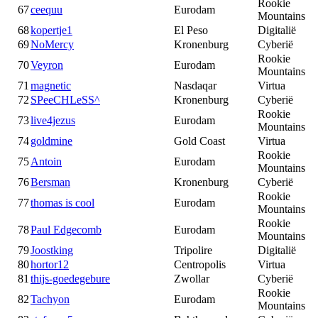
Rookie
67
ceequu
Eurodam
Mountains
68
kopertje1
El Peso
Digitalië
69
NoMercy
Kronenburg
Cyberië
Rookie
70
Veyron
Eurodam
Mountains
71
magnetic
Nasdaqar
Virtua
72
SPeeCHLeSS^
Kronenburg
Cyberië
Rookie
73
live4jezus
Eurodam
Mountains
74
goldmine
Gold Coast
Virtua
Rookie
75
Antoin
Eurodam
Mountains
76
Bersman
Kronenburg
Cyberië
Rookie
77
thomas is cool
Eurodam
Mountains
Rookie
78
Paul Edgecomb
Eurodam
Mountains
79
Joostking
Tripolire
Digitalië
80
hortor12
Centropolis
Virtua
81
thijs-goedegebure
Zwollar
Cyberië
Rookie
82
Tachyon
Eurodam
Mountains