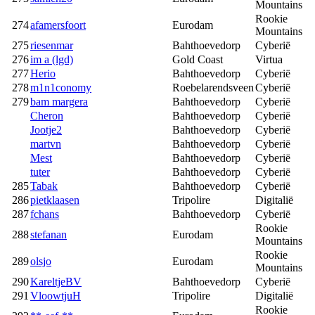
Mountains
Rookie
274
afamersfoort
Eurodam
Mountains
275
riesenmar
Bahthoevedorp
Cyberië
276
im a (lgd)
Gold Coast
Virtua
277
Herio
Bahthoevedorp
Cyberië
278
m1n1conomy
Roebelarendsveen
Cyberië
279
bam margera
Bahthoevedorp
Cyberië
Cheron
Bahthoevedorp
Cyberië
Jootje2
Bahthoevedorp
Cyberië
martvn
Bahthoevedorp
Cyberië
Mest
Bahthoevedorp
Cyberië
tuter
Bahthoevedorp
Cyberië
285
Tabak
Bahthoevedorp
Cyberië
286
pietklaasen
Tripolire
Digitalië
287
fchans
Bahthoevedorp
Cyberië
Rookie
288
stefanan
Eurodam
Mountains
Rookie
289
olsjo
Eurodam
Mountains
290
KareltjeBV
Bahthoevedorp
Cyberië
291
VloowtjuH
Tripolire
Digitalië
Rookie