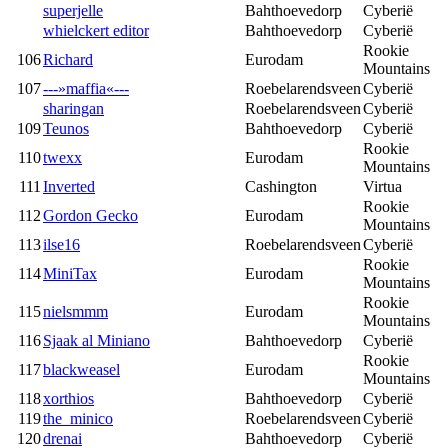
superjelle
Bahthoevedorp
Cyberië
whielckert editor
Bahthoevedorp
Cyberië
Rookie
106
Richard
Eurodam
Mountains
107
---»maffia«---
Roebelarendsveen
Cyberië
sharingan
Roebelarendsveen
Cyberië
109
Teunos
Bahthoevedorp
Cyberië
Rookie
110
twexx
Eurodam
Mountains
111
Inverted
Cashington
Virtua
Rookie
112
Gordon Gecko
Eurodam
Mountains
113
ilse16
Roebelarendsveen
Cyberië
Rookie
114
MiniTax
Eurodam
Mountains
Rookie
115
nielsmmm
Eurodam
Mountains
116
Sjaak al Miniano
Bahthoevedorp
Cyberië
Rookie
117
blackweasel
Eurodam
Mountains
118
xorthios
Bahthoevedorp
Cyberië
119
the_minico
Roebelarendsveen
Cyberië
120
drenai
Bahthoevedorp
Cyberië