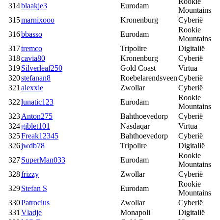
Rookie
314
blaakje3
Eurodam
Mountains
315
marnixooo
Kronenburg
Cyberië
Rookie
316
bbasso
Eurodam
Mountains
317
tremco
Tripolire
Digitalië
318
cavia80
Kronenburg
Cyberië
319
Silverleaf250
Gold Coast
Virtua
320
stefanan8
Roebelarendsveen
Cyberië
321
alexxie
Zwollar
Cyberië
Rookie
322
lunatic123
Eurodam
Mountains
323
Anton275
Bahthoevedorp
Cyberië
324
giblet101
Nasdaqar
Virtua
325
Freak12345
Bahthoevedorp
Cyberië
326
jwdb78
Tripolire
Digitalië
Rookie
327
SuperMan033
Eurodam
Mountains
328
frizzy
Zwollar
Cyberië
Rookie
329
Stefan S
Eurodam
Mountains
330
Patroclus
Zwollar
Cyberië
331
Vladje
Monapoli
Digitalië