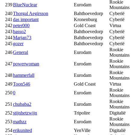
Rookie
239
BlueNuclear
Eurodam
Mountains
240
Thorgal Aegirsson
Bahthoevedorp
Cyberië
241
das important
Kronenburg
Cyberië
242
peter000
Gold Coast
Virtua
243
basso2
Bahthoevedorp
Cyberië
244
Marjan73
Bahthoevedorp
Cyberië
245
gozer
Bahthoevedorp
Cyberië
Rookie
246
General
Eurodam
Mountains
Rookie
247
powerwoman
Eurodam
Mountains
Rookie
248
hammerfall
Eurodam
Mountains
249
Toon546
Gold Coast
Virtua
Rookie
250
0
Eurodam
Mountains
Rookie
251
chubaba2
Eurodam
Mountains
252
stijnhetzwijn
Tripolire
Digitalië
Rookie
253
mathzz
Eurodam
Mountains
254
erikunited
YenVille
Digitalië