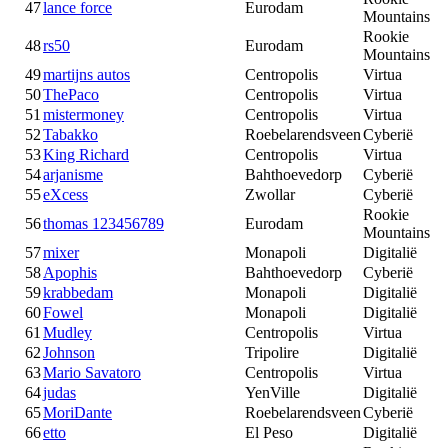
47
lance force
Eurodam
Mountains
Rookie
48
rs50
Eurodam
Mountains
49
martijns autos
Centropolis
Virtua
50
ThePaco
Centropolis
Virtua
51
mistermoney
Centropolis
Virtua
52
Tabakko
Roebelarendsveen
Cyberië
53
King Richard
Centropolis
Virtua
54
arjanisme
Bahthoevedorp
Cyberië
55
eXcess
Zwollar
Cyberië
Rookie
56
thomas 123456789
Eurodam
Mountains
57
mixer
Monapoli
Digitalië
58
Apophis
Bahthoevedorp
Cyberië
59
krabbedam
Monapoli
Digitalië
60
Fowel
Monapoli
Digitalië
61
Mudley
Centropolis
Virtua
62
Johnson
Tripolire
Digitalië
63
Mario Savatoro
Centropolis
Virtua
64
judas
YenVille
Digitalië
65
MoriDante
Roebelarendsveen
Cyberië
66
etto
El Peso
Digitalië