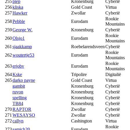
255
piep
Kronenburg
Cyberië
256
kliska
Gold Coast
Virtua
257
Hawker
Zwollar
Cyberië
Rookie
258
Pebble
Eurodam
Mountains
259
George W.
Kronenburg
Cyberië
Rookie
260
Olsjo1
Eurodam
Mountains
261
sjaakkamp
Roebelarendsveen
Cyberië
Rookie
262
woutertje53
Eurodam
Mountains
Rookie
263
erjobv
Eurodam
Mountains
264
Kske
Tripolire
Digitalië
265
darko payne
Gold Coast
Virtua
gambit
Kronenburg
Cyberië
ruvon
Kronenburg
Cyberië
spelling
Kronenburg
Cyberië
TB84
Kronenburg
Cyberië
270
RAPTOR
Zwollar
Cyberië
271
WESAYSO
Zwollar
Cyberië
272
callyn
Cashington
Virtua
Rookie
273
samich20
Eurodam