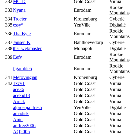
332
MC-D
Gold Coast
Virtua
Rookie
333
Nyana
Eurodam
Mountains
334
Troeter
Kronenburg
Cyberië
335
essy*
YenVille
Digitalië
Rookie
336
Tha Byte
Eurodam
Mountains
337
Jansen K
Bahthoevedorp
Cyberië
338
tha_webmaster
Monapoli
Digitalië
Rookie
339
Eefv
Eurodam
Mountains
Rookie
ftgamble5
Eurodam
Mountains
341
Merovingian
Kronenburg
Cyberië
342
1xcv1
Gold Coast
Virtua
ace36
Gold Coast
Virtua
acekid13
Gold Coast
Virtua
Airick
Gold Coast
Virtua
alprosoja_fresh
YenVille
Digitalië
amadisk
Gold Coast
Virtua
Anin
Gold Coast
Virtua
antfree2006
Gold Coast
Virtua
AQ2005
Gold Coast
Virtua