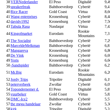
38
VERNederlander
El Peso
Digitalië
9,4
39
speakerfreak
Bahthoevedorp
Cyberië
9,4
40
Rice Racer
Gold Coast
Virtua
8,6
41
Wang enterprises
Kronenburg
Cyberië
8,4
42
davidv1992
Kronenburg
Cyberië
7,5
43
Tabula Rasa
Nasdaqar
Virtua
7,4
Rookie
44
Kingofmarket
Eurodam
7,3
Mountains
45
The Socialist
Bahthoevedorp
Cyberië
7,2
46
MarceldeMelkman
Bahthoevedorp
Cyberië
6,8
47
Mangareva
Kronenburg
Cyberië
6,8
48
De Vink
Kronenburg
Cyberië
6,6
49
Yoris
Kronenburg
Cyberië
6,6
50
-Sandspider
Bahthoevedorp
Cyberië
6,2
Rookie
51
Mr.Big
Eurodam
6,2
Mountains
52
Jordy Trips
Tripolire
Digitalië
6,1
53
peterverbeek
Zwollar
Cyberië
6,0
54
Topondernemer d.
El Peso
Digitalië
5,8
55
vuurbeker
Gold Coast
Virtua
5,8
56
DMC-Ice2
Bahthoevedorp
Cyberië
5,5
57
the mega handelaar
Zwollar
Cyberië
5,3
58
kirk
Tripolire
Digitalië
5,2