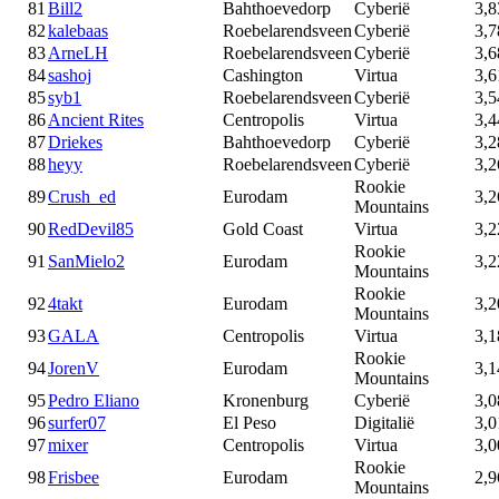
81
Bill2
Bahthoevedorp
Cyberië
3,8
82
kalebaas
Roebelarendsveen
Cyberië
3,7
83
ArneLH
Roebelarendsveen
Cyberië
3,6
84
sashoj
Cashington
Virtua
3,6
85
syb1
Roebelarendsveen
Cyberië
3,5
86
Ancient Rites
Centropolis
Virtua
3,4
87
Driekes
Bahthoevedorp
Cyberië
3,2
88
heyy
Roebelarendsveen
Cyberië
3,2
Rookie
89
Crush_ed
Eurodam
3,2
Mountains
90
RedDevil85
Gold Coast
Virtua
3,2
Rookie
91
SanMielo2
Eurodam
3,2
Mountains
Rookie
92
4takt
Eurodam
3,2
Mountains
93
GALA
Centropolis
Virtua
3,1
Rookie
94
JorenV
Eurodam
3,1
Mountains
95
Pedro Eliano
Kronenburg
Cyberië
3,0
96
surfer07
El Peso
Digitalië
3,0
97
mixer
Centropolis
Virtua
3,0
Rookie
98
Frisbee
Eurodam
2,9
Mountains