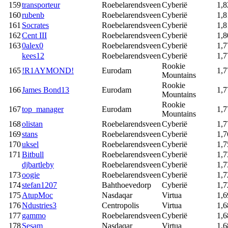
159
transporteur
Roebelarendsveen
Cyberië
1,8
160
rubenb
Roebelarendsveen
Cyberië
1,8
161
Socrates
Roebelarendsveen
Cyberië
1,8
162
Cent III
Roebelarendsveen
Cyberië
1,8
163
0alex0
Roebelarendsveen
Cyberië
1,7
kees12
Roebelarendsveen
Cyberië
1,7
Rookie
165
!R1AYMOND!
Eurodam
1,7
Mountains
Rookie
166
James Bond13
Eurodam
1,7
Mountains
Rookie
167
top_manager
Eurodam
1,7
Mountains
168
olistan
Roebelarendsveen
Cyberië
1,7
169
stans
Roebelarendsveen
Cyberië
1,7
170
uksel
Roebelarendsveen
Cyberië
1,7
171
Bitbull
Roebelarendsveen
Cyberië
1,7
djbartleby
Roebelarendsveen
Cyberië
1,7
173
oogie
Roebelarendsveen
Cyberië
1,7
174
stefan1207
Bahthoevedorp
Cyberië
1,7
175
AtupMoc
Nasdaqar
Virtua
1,6
176
Ndustries3
Centropolis
Virtua
1,6
177
gammo
Roebelarendsveen
Cyberië
1,6
178
Sesam
Nasdaqar
Virtua
1,6