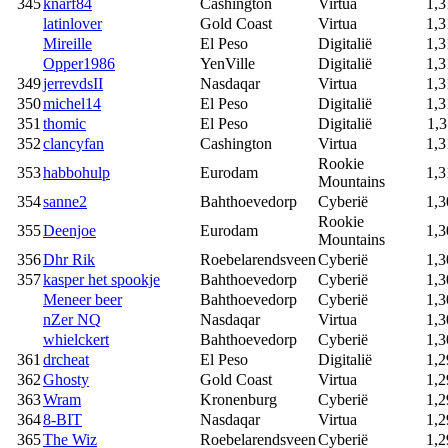
345
knarf84
Cashington
Virtua
1,3
latinlover
Gold Coast
Virtua
1,3
Mireille
El Peso
Digitalië
1,3
Opper1986
YenVille
Digitalië
1,3
349
jerrevdsII
Nasdaqar
Virtua
1,3
350
michel14
El Peso
Digitalië
1,3
351
thomic
El Peso
Digitalië
1,3
352
clancyfan
Cashington
Virtua
1,3
Rookie
353
habbohulp
Eurodam
1,3
Mountains
354
sanne2
Bahthoevedorp
Cyberië
1,3
Rookie
355
Deenjoe
Eurodam
1,3
Mountains
356
Dhr Rik
Roebelarendsveen
Cyberië
1,3
357
kasper het spookje
Bahthoevedorp
Cyberië
1,3
Meneer beer
Bahthoevedorp
Cyberië
1,3
nZer NQ
Nasdaqar
Virtua
1,3
whielckert
Bahthoevedorp
Cyberië
1,3
361
drcheat
El Peso
Digitalië
1,2
362
Ghosty
Gold Coast
Virtua
1,2
363
Wram
Kronenburg
Cyberië
1,2
364
8-BIT
Nasdaqar
Virtua
1,2
365
The Wiz
Roebelarendsveen
Cyberië
1,2