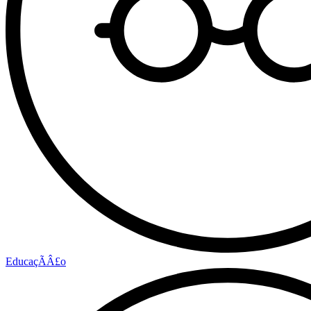
EducaçÃÂ£o