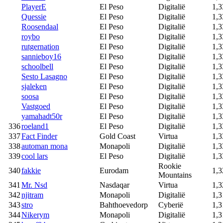
PlayerE
El Peso
Digitalië
1,3
Quessie
El Peso
Digitalië
1,3
Roosendaal
El Peso
Digitalië
1,3
roybo
El Peso
Digitalië
1,3
rutgernation
El Peso
Digitalië
1,3
sannieboy16
El Peso
Digitalië
1,3
schoolbell
El Peso
Digitalië
1,3
Sesto Lasagno
El Peso
Digitalië
1,3
sjaleken
El Peso
Digitalië
1,3
soosa
El Peso
Digitalië
1,3
Vastgoed
El Peso
Digitalië
1,3
yamahadt50r
El Peso
Digitalië
1,3
336
roeland1
El Peso
Digitalië
1,3
337
Fact Finder
Gold Coast
Virtua
1,3
338
automan mona
Monapoli
Digitalië
1,3
339
cool lars
El Peso
Digitalië
1,3
Rookie
340
fakkie
Eurodam
1,3
Mountains
341
Mr. Nsd
Nasdaqar
Virtua
1,3
342
njitram
Monapoli
Digitalië
1,3
343
stro
Bahthoevedorp
Cyberië
1,3
344
Nikerym
Monapoli
Digitalië
1,3