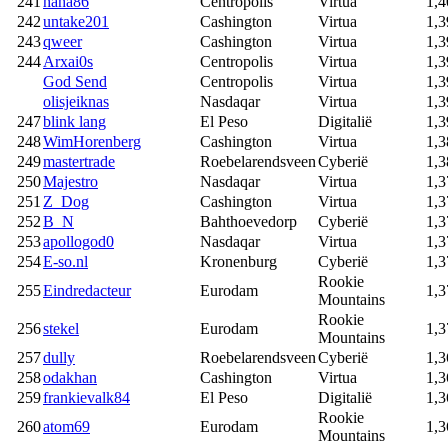
241
haha86
Centropolis
Virtua
1,4
242
untake201
Cashington
Virtua
1,3
243
qweer
Cashington
Virtua
1,3
244
Arxai0s
Centropolis
Virtua
1,3
God Send
Centropolis
Virtua
1,3
olisjeiknas
Nasdaqar
Virtua
1,3
247
blink lang
El Peso
Digitalië
1,3
248
WimHorenberg
Cashington
Virtua
1,3
249
mastertrade
Roebelarendsveen
Cyberië
1,3
250
Majestro
Nasdaqar
Virtua
1,3
251
Z_Dog
Cashington
Virtua
1,3
252
B_N
Bahthoevedorp
Cyberië
1,3
253
apollogod0
Nasdaqar
Virtua
1,3
254
E-so.nl
Kronenburg
Cyberië
1,3
Rookie
255
Eindredacteur
Eurodam
1,3
Mountains
Rookie
256
stekel
Eurodam
1,3
Mountains
257
dully
Roebelarendsveen
Cyberië
1,3
258
odakhan
Cashington
Virtua
1,3
259
frankievalk84
El Peso
Digitalië
1,3
Rookie
260
atom69
Eurodam
1,3
Mountains