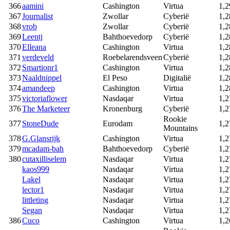
366
aamini
Cashington
Virtua
1,2
367
Journalist
Zwollar
Cyberië
1,2
368
vrob
Zwollar
Cyberië
1,2
369
Leentj
Bahthoevedorp
Cyberië
1,2
370
Elleana
Cashington
Virtua
1,2
371
verdeveld
Roebelarendsveen
Cyberië
1,2
372
Smartionr1
Cashington
Virtua
1,2
373
Naaldnippel
El Peso
Digitalië
1,2
374
amandeep
Cashington
Virtua
1,2
375
victoriaflower
Nasdaqar
Virtua
1,2
376
The Marketeer
Kronenburg
Cyberië
1,2
Rookie
377
StoneDude
Eurodam
1,2
Mountains
378
G.Glansrijk
Cashington
Virtua
1,2
379
mcadam-bah
Bahthoevedorp
Cyberië
1,2
380
cutaxilliselem
Nasdaqar
Virtua
1,2
kaos999
Nasdaqar
Virtua
1,2
Lakel
Nasdaqar
Virtua
1,2
lector1
Nasdaqar
Virtua
1,2
littleting
Nasdaqar
Virtua
1,2
Segan
Nasdaqar
Virtua
1,2
386
Cuco
Cashington
Virtua
1,2