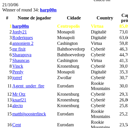
21/10/06
Winner of round 34:
harp00n
Cap
#
Nome de jogador
Cidade
Country
pró
1
harp00n
Centropolis
Virtua
85,0
2
Jordy21
Monapoli
Digitalië
73,0
3
Roderiques
Monapoli
Digitalië
63,6
4
annoniem 2
Cashington
Virtua
59,8
5
mr fixit
Bahthoevedorp
Cyberië
46,3
6
Sharapova
Bahthoevedorp
Cyberië
44,7
7
Shauncas
Cashington
Virtua
41,3
8
Vinck
Kronenburg
Cyberië
39,0
9
Peedy
Monapoli
Digitalië
35,3
10
jorref
Zwollar
Cyberië
30,7
Rookie
11
Agent_under_fire
Eurodam
30,0
Mountains
12
Mr Otz
Kronenburg
Cyberië
29,3
13
knarf21
Kronenburg
Cyberië
26,8
14
alecto
Kronenburg
Cyberië
25,8
Rookie
15
matthijsoosterlinck
Eurodam
25,2
Mountains
Rookie
16
Cent
Eurodam
23,5
Mountains