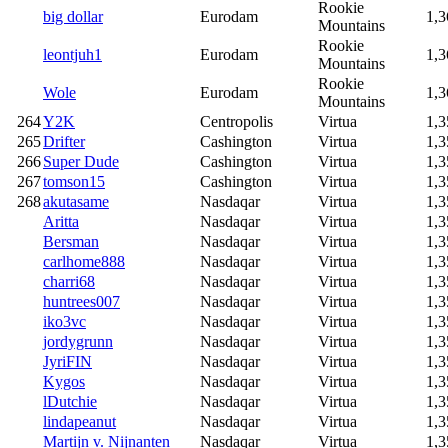
Rookie
big dollar
Eurodam
1,3
Mountains
Rookie
leontjuh1
Eurodam
1,3
Mountains
Rookie
Wole
Eurodam
1,3
Mountains
264
Y2K
Centropolis
Virtua
1,3
265
Drifter
Cashington
Virtua
1,3
266
Super Dude
Cashington
Virtua
1,3
267
tomson15
Cashington
Virtua
1,3
268
akutasame
Nasdaqar
Virtua
1,3
Aritta
Nasdaqar
Virtua
1,3
Bersman
Nasdaqar
Virtua
1,3
carlhome888
Nasdaqar
Virtua
1,3
charri68
Nasdaqar
Virtua
1,3
huntrees007
Nasdaqar
Virtua
1,3
iko3vc
Nasdaqar
Virtua
1,3
jordygrunn
Nasdaqar
Virtua
1,3
JyriFIN
Nasdaqar
Virtua
1,3
Kygos
Nasdaqar
Virtua
1,3
lDutchie
Nasdaqar
Virtua
1,3
lindapeanut
Nasdaqar
Virtua
1,3
Martijn v. Nijnanten
Nasdaqar
Virtua
1,3