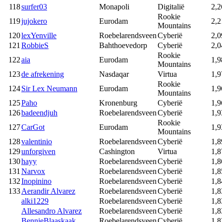
118
surfer03
Monapoli
Digitalië
2,2
Rookie
119
jujokero
Eurodam
2,2
Mountains
120
lexYenville
Roebelarendsveen
Cyberië
2,0
121
RobbieS
Bahthoevedorp
Cyberië
2,0
Rookie
122
aia
Eurodam
1,9
Mountains
123
de afrekening
Nasdaqar
Virtua
1,9
Rookie
124
Sir Lex Neumann
Eurodam
1,9
Mountains
125
Paho
Kronenburg
Cyberië
1,9
126
badeendjuh
Roebelarendsveen
Cyberië
1,9
Rookie
127
CarGot
Eurodam
1,9
Mountains
128
valentinio
Roebelarendsveen
Cyberië
1,8
129
unforgiven
Cashington
Virtua
1,8
130
hayy
Roebelarendsveen
Cyberië
1,8
131
Narvox
Roebelarendsveen
Cyberië
1,8
132
Inopinino
Roebelarendsveen
Cyberië
1,8
133
Aerandir Alvarez
Roebelarendsveen
Cyberië
1,8
alki1229
Roebelarendsveen
Cyberië
1,8
Allesandro Alvarez
Roebelarendsveen
Cyberië
1,8
BennieBlaaskaak
Roebelarendsveen
Cyberië
1,8