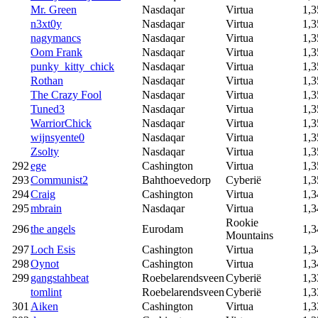
Mr. Green
Nasdaqar
Virtua
1,3
n3xt0y
Nasdaqar
Virtua
1,3
nagymancs
Nasdaqar
Virtua
1,3
Oom Frank
Nasdaqar
Virtua
1,3
punky_kitty_chick
Nasdaqar
Virtua
1,3
Rothan
Nasdaqar
Virtua
1,3
The Crazy Fool
Nasdaqar
Virtua
1,3
Tuned3
Nasdaqar
Virtua
1,3
WarriorChick
Nasdaqar
Virtua
1,3
wijnsyente0
Nasdaqar
Virtua
1,3
Zsolty
Nasdaqar
Virtua
1,3
292
ege
Cashington
Virtua
1,3
293
Communist2
Bahthoevedorp
Cyberië
1,3
294
Craig
Cashington
Virtua
1,3
295
mbrain
Nasdaqar
Virtua
1,3
Rookie
296
the angels
Eurodam
1,3
Mountains
297
Loch Esis
Cashington
Virtua
1,3
298
Oynot
Cashington
Virtua
1,3
299
gangstahbeat
Roebelarendsveen
Cyberië
1,3
tomlint
Roebelarendsveen
Cyberië
1,3
301
Aiken
Cashington
Virtua
1,3