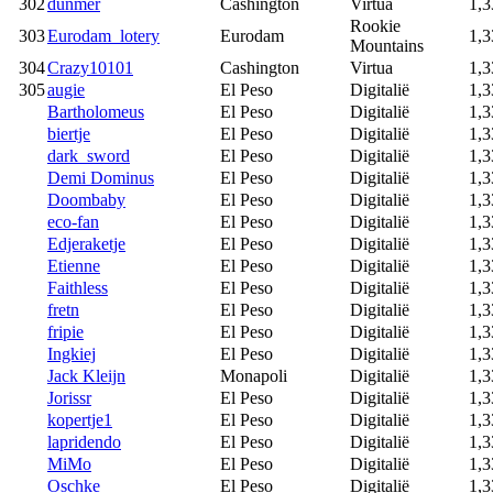
302
dunmer
Cashington
Virtua
1,3
Rookie
303
Eurodam_lotery
Eurodam
1,3
Mountains
304
Crazy10101
Cashington
Virtua
1,3
305
augie
El Peso
Digitalië
1,3
Bartholomeus
El Peso
Digitalië
1,3
biertje
El Peso
Digitalië
1,3
dark_sword
El Peso
Digitalië
1,3
Demi Dominus
El Peso
Digitalië
1,3
Doombaby
El Peso
Digitalië
1,3
eco-fan
El Peso
Digitalië
1,3
Edjeraketje
El Peso
Digitalië
1,3
Etienne
El Peso
Digitalië
1,3
Faithless
El Peso
Digitalië
1,3
fretn
El Peso
Digitalië
1,3
fripie
El Peso
Digitalië
1,3
Ingkiej
El Peso
Digitalië
1,3
Jack Kleijn
Monapoli
Digitalië
1,3
Jorissr
El Peso
Digitalië
1,3
kopertje1
El Peso
Digitalië
1,3
lapridendo
El Peso
Digitalië
1,3
MiMo
El Peso
Digitalië
1,3
Oschke
El Peso
Digitalië
1,3