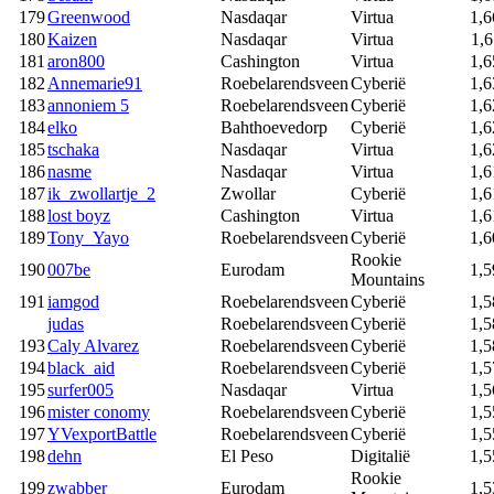
179
Greenwood
Nasdaqar
Virtua
1,6
180
Kaizen
Nasdaqar
Virtua
1,6
181
aron800
Cashington
Virtua
1,6
182
Annemarie91
Roebelarendsveen
Cyberië
1,6
183
annoniem 5
Roebelarendsveen
Cyberië
1,6
184
elko
Bahthoevedorp
Cyberië
1,6
185
tschaka
Nasdaqar
Virtua
1,6
186
nasme
Nasdaqar
Virtua
1,6
187
ik_zwollartje_2
Zwollar
Cyberië
1,6
188
lost boyz
Cashington
Virtua
1,6
189
Tony_Yayo
Roebelarendsveen
Cyberië
1,6
Rookie
190
007be
Eurodam
1,5
Mountains
191
iamgod
Roebelarendsveen
Cyberië
1,5
judas
Roebelarendsveen
Cyberië
1,5
193
Caly Alvarez
Roebelarendsveen
Cyberië
1,5
194
black_aid
Roebelarendsveen
Cyberië
1,5
195
surfer005
Nasdaqar
Virtua
1,5
196
mister conomy
Roebelarendsveen
Cyberië
1,5
197
YVexportBattle
Roebelarendsveen
Cyberië
1,5
198
dehn
El Peso
Digitalië
1,5
Rookie
199
zwabber
Eurodam
1,5