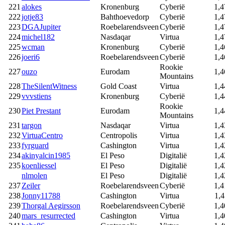
221
alokes
Kronenburg
Cyberië
1,4
222
jotje83
Bahthoevedorp
Cyberië
1,4
223
DGAJupiter
Roebelarendsveen
Cyberië
1,4
224
michel182
Nasdaqar
Virtua
1,4
225
wcman
Kronenburg
Cyberië
1,4
226
joeri6
Roebelarendsveen
Cyberië
1,4
Rookie
227
ouzo
Eurodam
1,4
Mountains
228
TheSilentWitness
Gold Coast
Virtua
1,4
229
vvvstiens
Kronenburg
Cyberië
1,4
Rookie
230
Piet Prestant
Eurodam
1,4
Mountains
231
targon
Nasdaqar
Virtua
1,4
232
VirtuaCentro
Centropolis
Virtua
1,4
233
fyrguard
Cashington
Virtua
1,4
234
akinyalcin1985
El Peso
Digitalië
1,4
235
koenliessel
El Peso
Digitalië
1,4
nlmolen
El Peso
Digitalië
1,4
237
Zeiler
Roebelarendsveen
Cyberië
1,4
238
Jonny11788
Cashington
Virtua
1,4
239
Thorgal Aegirsson
Roebelarendsveen
Cyberië
1,4
240
mars_resurrected
Cashington
Virtua
1,4