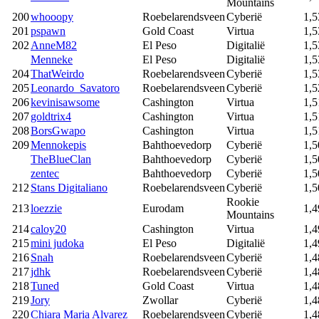
Mountains
200
whooopy
Roebelarendsveen
Cyberië
1,5
201
pspawn
Gold Coast
Virtua
1,5
202
AnneM82
El Peso
Digitalië
1,5
Menneke
El Peso
Digitalië
1,5
204
ThatWeirdo
Roebelarendsveen
Cyberië
1,5
205
Leonardo_Savatoro
Roebelarendsveen
Cyberië
1,5
206
kevinisawsome
Cashington
Virtua
1,5
207
goldtrix4
Cashington
Virtua
1,5
208
BorsGwapo
Cashington
Virtua
1,5
209
Mennokepis
Bahthoevedorp
Cyberië
1,5
TheBlueClan
Bahthoevedorp
Cyberië
1,5
zentec
Bahthoevedorp
Cyberië
1,5
212
Stans Digitaliano
Roebelarendsveen
Cyberië
1,5
Rookie
213
loezzie
Eurodam
1,4
Mountains
214
caloy20
Cashington
Virtua
1,4
215
mini judoka
El Peso
Digitalië
1,4
216
Snah
Roebelarendsveen
Cyberië
1,4
217
jdhk
Roebelarendsveen
Cyberië
1,4
218
Tuned
Gold Coast
Virtua
1,4
219
Jory
Zwollar
Cyberië
1,4
220
Chiara Maria Alvarez
Roebelarendsveen
Cyberië
1,4