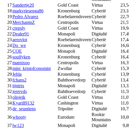
17
Sandertje20
Gold Coast
Virtua
23,5
18
markvriesenga86
Kronenburg
Cyberië
23,1
19
Pedro Alvarez
Roebelarendsveen
Cyberië
22,7
20
MerchantnZ
Centropolis
Virtua
21,5
21
crepsly
Gold Coast
Virtua
19,9
22
Dealer91
Monapoli
Digitalië
17,4
23
aerovlot
Roebelarendsveen
Cyberië
17,4
24
Do_we
Kronenburg
Cyberië
16,6
25
COE
Monapoli
Digitalië
16,4
26
soulfyken
Kronenburg
Cyberië
16,4
27
marnixoo
Centropolis
Virtua
16,3
28
mini_kristofconomist
Zwollar
Cyberië
15,3
29
Jebla
Kronenburg
Cyberië
13,9
30
fchans2
Bahthoevedorp
Cyberië
13,4
31
tijntrix
Monapoli
Digitalië
13,3
32
jerrevds
Bahthoevedorp
Cyberië
11,5
33
olisjeik
Gold Coast
Virtua
11,0
34
Kyarill9132
Cashington
Virtua
11,0
35
de_seuntiens
Tripolire
Digitalië
10,7
Rookie
36
whooty
Eurodam
10,6
Mountains
37
lw123
Monapoli
Digitalië
9,8