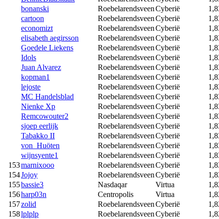
bonanski
Roebelarendsveen
Cyberië
1,8
cartoon
Roebelarendsveen
Cyberië
1,8
economizt
Roebelarendsveen
Cyberië
1,8
elisabeth aegirsson
Roebelarendsveen
Cyberië
1,8
Goedele Liekens
Roebelarendsveen
Cyberië
1,8
Idols
Roebelarendsveen
Cyberië
1,8
Juan Alvarez
Roebelarendsveen
Cyberië
1,8
kopman1
Roebelarendsveen
Cyberië
1,8
lejoste
Roebelarendsveen
Cyberië
1,8
MC Handelsblad
Roebelarendsveen
Cyberië
1,8
Nienke Xp
Roebelarendsveen
Cyberië
1,8
Remcowouter2
Roebelarendsveen
Cyberië
1,8
sjoep eerlijk
Roebelarendsveen
Cyberië
1,8
Tabakko II
Roebelarendsveen
Cyberië
1,8
von_Huöten
Roebelarendsveen
Cyberië
1,8
wijnsyente1
Roebelarendsveen
Cyberië
1,8
153
marnixooo
Roebelarendsveen
Cyberië
1,8
154
Jojoy
Roebelarendsveen
Cyberië
1,8
155
bassie3
Nasdaqar
Virtua
1,8
156
harp03n
Centropolis
Virtua
1,8
157
zolid
Roebelarendsveen
Cyberië
1,8
158
lplplp
Roebelarendsveen
Cyberië
1,8