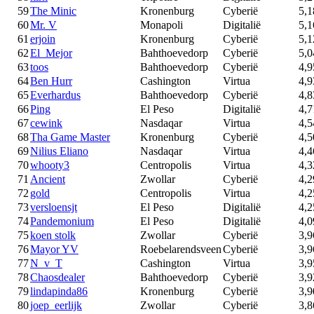
59
The Minic
Kronenburg
Cyberië
5,1
60
Mr. V
Monapoli
Digitalië
5,1
61
erjoin
Kronenburg
Cyberië
5,1
62
El_Mejor
Bahthoevedorp
Cyberië
5,0
63
toos
Bahthoevedorp
Cyberië
4,9
64
Ben Hurr
Cashington
Virtua
4,9
65
Everhardus
Bahthoevedorp
Cyberië
4,8
66
Ping
El Peso
Digitalië
4,7
67
cewink
Nasdaqar
Virtua
4,5
68
Tha Game Master
Kronenburg
Cyberië
4,5
69
Nilius Eliano
Nasdaqar
Virtua
4,4
70
whooty3
Centropolis
Virtua
4,3
71
Ancient
Zwollar
Cyberië
4,2
72
gold
Centropolis
Virtua
4,2
73
versloensjt
El Peso
Digitalië
4,2
74
Pandemonium
El Peso
Digitalië
4,0
75
koen stolk
Zwollar
Cyberië
3,9
76
Mayor YV
Roebelarendsveen
Cyberië
3,9
77
N_v_T
Cashington
Virtua
3,9
78
Chaosdealer
Bahthoevedorp
Cyberië
3,9
79
lindapinda86
Kronenburg
Cyberië
3,9
80
joep_eerlijk
Zwollar
Cyberië
3,8