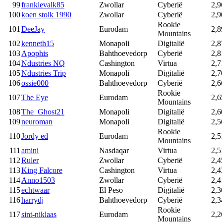
99
frankievalk85
Zwollar
Cyberië
2,9
100
koen stolk 1990
Zwollar
Cyberië
2,9
Rookie
101
DeeJay
Eurodam
2,8
Mountains
102
kenneth15
Monapoli
Digitalië
2,8
103
Apophis
Bahthoevedorp
Cyberië
2,8
104
Ndustries NQ
Cashington
Virtua
2,7
105
Ndustries Trip
Monapoli
Digitalië
2,7
106
ossie000
Bahthoevedorp
Cyberië
2,6
Rookie
107
The Eye
Eurodam
2,6
Mountains
108
The_Ghost21
Monapoli
Digitalië
2,6
109
neuroman
Monapoli
Digitalië
2,5
Rookie
110
Jordy ed
Eurodam
2,5
Mountains
111
amini
Nasdaqar
Virtua
2,5
112
Ruler
Zwollar
Cyberië
2,4
113
King Falcore
Cashington
Virtua
2,4
114
Anno1503
Zwollar
Cyberië
2,4
115
echtwaar
El Peso
Digitalië
2,3
116
harrydj
Bahthoevedorp
Cyberië
2,3
Rookie
117
sint-niklaas
Eurodam
2,2
Mountains