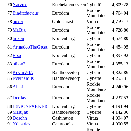
76
Narvox
Roebelarendsveen
Cyberië
4,809.28
Rookie
77
Eindredacteur
Eurodam
4,764.04
Mountains
78
mixer
Gold Coast
Virtua
4,759.17
Rookie
79
Mr.Big
Eurodam
4,728.80
Mountains
80
fieken
Kronenburg
Cyberië
4,574.89
Rookie
81
ArmadeoThaGreat
Eurodam
4,454.95
Mountains
82
E-so
Kronenburg
Cyberië
4,397.92
Rookie
83
hilton3
Eurodam
4,355.13
Mountains
84
KevinVdA
Bahthoevedorp
Cyberië
4,322.86
85
Everhardus
Bahthoevedorp
Cyberië
4,253.31
Rookie
86
Altiki
Eurodam
4,240.96
Mountains
Rookie
87
DeeJay
Eurodam
4,237.53
Mountains
88
L!NK!NPARKER
Kronenburg
Cyberië
4,191.94
89
Martijnb
Bahthoevedorp
Cyberië
4,142.36
90
Doschh
Cashington
Virtua
4,094.07
91
Ndustries
Centropolis
Virtua
4,090.55
Rookie