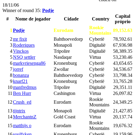
18/11/06
Winner of round 35:
Podje
Capital
#
Nome de jogador
Cidade
Country
próprio
Rookie
1
Podje
Eurodam
89,152.63
Mountains
2
mr fixit
Bahthoevedorp
Cyberië
78,592.61
3
Roderiques
Monapoli
Digitalië
67,936.98
4
Vinckos
Tripolire
Digitalië
58,389.35
5
NSQ settler
Nasdaqar
Virtua
53,230.46
6
markvriesenga86
Kronenburg
Cyberië
43,654.65
7
jorref
Zwollar
Cyberië
34,536.67
8
bonanza
Bahthoevedorp
Cyberië
33,798.34
9
knarf21
Kronenburg
Cyberië
33,765.28
10
manfredmus
Tripolire
Digitalië
29,351.11
11
Ben Hurr
Cashington
Virtua
26,097.82
Rookie
12
Crush_ed
Eurodam
24,349.25
Mountains
13
tijntrix
Monapoli
Digitalië
21,427.85
14
MerchantnZ
Gold Coast
Virtua
20,137.74
Rookie
15
matthijs o
Eurodam
19,676.32
Mountains
16
soulfyken
Kronenburg
Cyberië
19,159.96