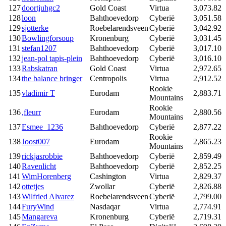
127
doortjuhgc2
Gold Coast
Virtua
3,073.82
128
loon
Bahthoevedorp
Cyberië
3,051.58
129
sjotterke
Roebelarendsveen
Cyberië
3,042.92
130
Bowlingforsoup
Kronenburg
Cyberië
3,031.45
131
stefan1207
Bahthoevedorp
Cyberië
3,017.10
132
jean-pol tapis-plein
Bahthoevedorp
Cyberië
3,016.10
133
Rabskatran
Gold Coast
Virtua
2,972.65
134
the balance bringer
Centropolis
Virtua
2,912.52
Rookie
135
vladimir T
Eurodam
2,883.71
Mountains
Rookie
136
,fleurr
Eurodam
2,880.56
Mountains
137
Esmee_1236
Bahthoevedorp
Cyberië
2,877.22
Rookie
138
Joost007
Eurodam
2,865.23
Mountains
139
rickjasrobbie
Bahthoevedorp
Cyberië
2,859.49
140
Ravenlicht
Bahthoevedorp
Cyberië
2,852.25
141
WimHorenberg
Cashington
Virtua
2,829.37
142
ottetjes
Zwollar
Cyberië
2,826.88
143
Wilfried Alvarez
Roebelarendsveen
Cyberië
2,799.00
144
FuryWind
Nasdaqar
Virtua
2,774.91
145
Mangareva
Kronenburg
Cyberië
2,719.31