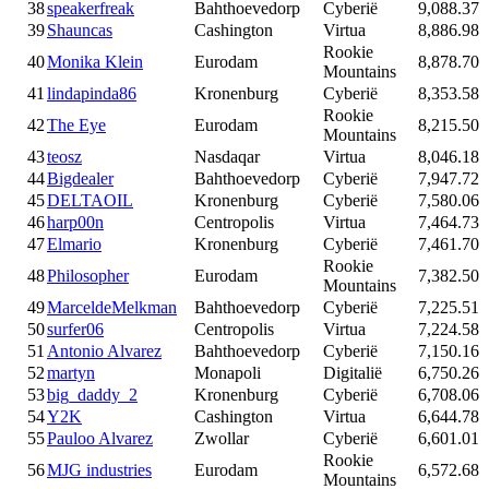
38
speakerfreak
Bahthoevedorp
Cyberië
9,088.37
39
Shauncas
Cashington
Virtua
8,886.98
Rookie
40
Monika Klein
Eurodam
8,878.70
Mountains
41
lindapinda86
Kronenburg
Cyberië
8,353.58
Rookie
42
The Eye
Eurodam
8,215.50
Mountains
43
teosz
Nasdaqar
Virtua
8,046.18
44
Bigdealer
Bahthoevedorp
Cyberië
7,947.72
45
DELTAOIL
Kronenburg
Cyberië
7,580.06
46
harp00n
Centropolis
Virtua
7,464.73
47
Elmario
Kronenburg
Cyberië
7,461.70
Rookie
48
Philosopher
Eurodam
7,382.50
Mountains
49
MarceldeMelkman
Bahthoevedorp
Cyberië
7,225.51
50
surfer06
Centropolis
Virtua
7,224.58
51
Antonio Alvarez
Bahthoevedorp
Cyberië
7,150.16
52
martyn
Monapoli
Digitalië
6,750.26
53
big_daddy_2
Kronenburg
Cyberië
6,708.06
54
Y2K
Cashington
Virtua
6,644.78
55
Pauloo Alvarez
Zwollar
Cyberië
6,601.01
Rookie
56
MJG industries
Eurodam
6,572.68
Mountains