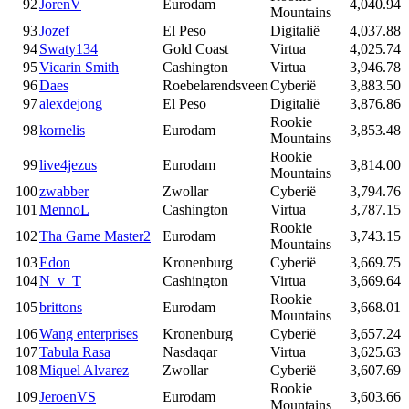
92
JorenV
Eurodam
4,040.94
Mountains
93
Jozef
El Peso
Digitalië
4,037.88
94
Swaty134
Gold Coast
Virtua
4,025.74
95
Vicarin Smith
Cashington
Virtua
3,946.78
96
Daes
Roebelarendsveen
Cyberië
3,883.50
97
alexdejong
El Peso
Digitalië
3,876.86
Rookie
98
kornelis
Eurodam
3,853.48
Mountains
Rookie
99
live4jezus
Eurodam
3,814.00
Mountains
100
zwabber
Zwollar
Cyberië
3,794.76
101
MennoL
Cashington
Virtua
3,787.15
Rookie
102
Tha Game Master2
Eurodam
3,743.15
Mountains
103
Edon
Kronenburg
Cyberië
3,669.75
104
N_v_T
Cashington
Virtua
3,669.64
Rookie
105
brittons
Eurodam
3,668.01
Mountains
106
Wang enterprises
Kronenburg
Cyberië
3,657.24
107
Tabula Rasa
Nasdaqar
Virtua
3,625.63
108
Miquel Alvarez
Zwollar
Cyberië
3,607.69
Rookie
109
JeroenVS
Eurodam
3,603.66
Mountains