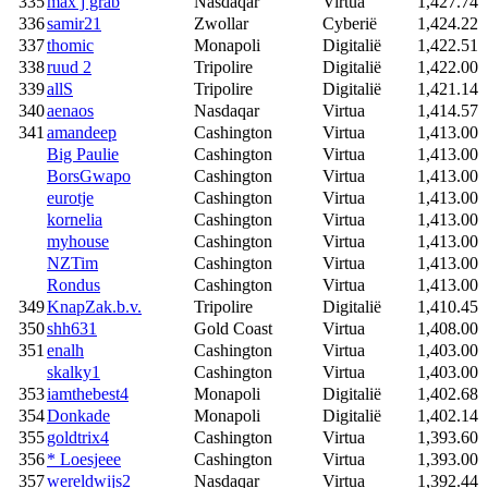
335
max j grab
Nasdaqar
Virtua
1,427.74
336
samir21
Zwollar
Cyberië
1,424.22
337
thomic
Monapoli
Digitalië
1,422.51
338
ruud 2
Tripolire
Digitalië
1,422.00
339
allS
Tripolire
Digitalië
1,421.14
340
aenaos
Nasdaqar
Virtua
1,414.57
341
amandeep
Cashington
Virtua
1,413.00
Big Paulie
Cashington
Virtua
1,413.00
BorsGwapo
Cashington
Virtua
1,413.00
eurotje
Cashington
Virtua
1,413.00
kornelia
Cashington
Virtua
1,413.00
myhouse
Cashington
Virtua
1,413.00
NZTim
Cashington
Virtua
1,413.00
Rondus
Cashington
Virtua
1,413.00
349
KnapZak.b.v.
Tripolire
Digitalië
1,410.45
350
shh631
Gold Coast
Virtua
1,408.00
351
enalh
Cashington
Virtua
1,403.00
skalky1
Cashington
Virtua
1,403.00
353
iamthebest4
Monapoli
Digitalië
1,402.68
354
Donkade
Monapoli
Digitalië
1,402.14
355
goldtrix4
Cashington
Virtua
1,393.60
356
* Loesjeee
Cashington
Virtua
1,393.00
357
wereldwijs2
Nasdaqar
Virtua
1,392.44