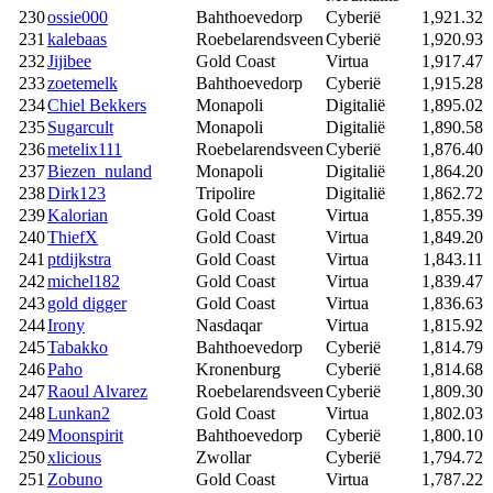
230
ossie000
Bahthoevedorp
Cyberië
1,921.32
231
kalebaas
Roebelarendsveen
Cyberië
1,920.93
232
Jijibee
Gold Coast
Virtua
1,917.47
233
zoetemelk
Bahthoevedorp
Cyberië
1,915.28
234
Chiel Bekkers
Monapoli
Digitalië
1,895.02
235
Sugarcult
Monapoli
Digitalië
1,890.58
236
metelix111
Roebelarendsveen
Cyberië
1,876.40
237
Biezen_nuland
Monapoli
Digitalië
1,864.20
238
Dirk123
Tripolire
Digitalië
1,862.72
239
Kalorian
Gold Coast
Virtua
1,855.39
240
ThiefX
Gold Coast
Virtua
1,849.20
241
ptdijkstra
Gold Coast
Virtua
1,843.11
242
michel182
Gold Coast
Virtua
1,839.47
243
gold digger
Gold Coast
Virtua
1,836.63
244
Irony
Nasdaqar
Virtua
1,815.92
245
Tabakko
Bahthoevedorp
Cyberië
1,814.79
246
Paho
Kronenburg
Cyberië
1,814.68
247
Raoul Alvarez
Roebelarendsveen
Cyberië
1,809.30
248
Lunkan2
Gold Coast
Virtua
1,802.03
249
Moonspirit
Bahthoevedorp
Cyberië
1,800.10
250
xlicious
Zwollar
Cyberië
1,794.72
251
Zobuno
Gold Coast
Virtua
1,787.22