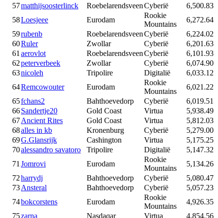
57
matthijsoosterlinck
Roebelarendsveen
Cyberië
6,500.83
Rookie
58
Loesjeee
Eurodam
6,272.64
Mountains
59
rubenb
Roebelarendsveen
Cyberië
6,224.02
60
Ruler
Zwollar
Cyberië
6,201.63
61
aerovlot
Roebelarendsveen
Cyberië
6,101.93
62
peterverbeek
Zwollar
Cyberië
6,074.90
63
nicoleh
Tripolire
Digitalië
6,033.12
Rookie
64
Remcowouter
Eurodam
6,021.22
Mountains
65
fchans2
Bahthoevedorp
Cyberië
6,019.51
66
Sandertje20
Gold Coast
Virtua
5,938.49
67
Ancient Rites
Gold Coast
Virtua
5,812.03
68
alles in kb
Kronenburg
Cyberië
5,279.00
69
G.Glansrijk
Cashington
Virtua
5,175.25
70
alessandro savatoro
Tripolire
Digitalië
5,147.32
Rookie
71
Jomrovi
Eurodam
5,134.26
Mountains
72
harrydj
Bahthoevedorp
Cyberië
5,080.47
73
Ansteral
Bahthoevedorp
Cyberië
5,057.23
Rookie
74
bokcorstens
Eurodam
4,926.35
Mountains
75
zarna
Nasdaqar
Virtua
4,854.56