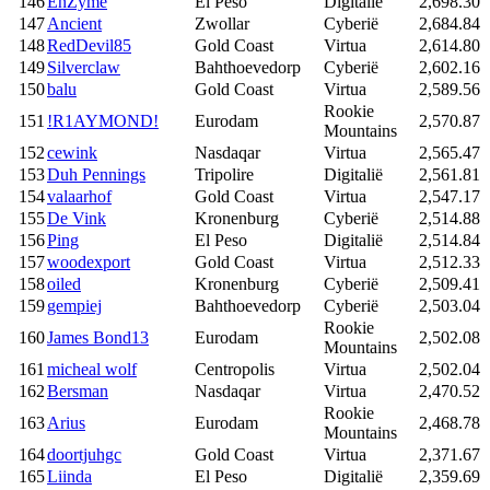
146
EnZyme
El Peso
Digitalië
2,698.30
147
Ancient
Zwollar
Cyberië
2,684.84
148
RedDevil85
Gold Coast
Virtua
2,614.80
149
Silverclaw
Bahthoevedorp
Cyberië
2,602.16
150
balu
Gold Coast
Virtua
2,589.56
Rookie
151
!R1AYMOND!
Eurodam
2,570.87
Mountains
152
cewink
Nasdaqar
Virtua
2,565.47
153
Duh Pennings
Tripolire
Digitalië
2,561.81
154
valaarhof
Gold Coast
Virtua
2,547.17
155
De Vink
Kronenburg
Cyberië
2,514.88
156
Ping
El Peso
Digitalië
2,514.84
157
woodexport
Gold Coast
Virtua
2,512.33
158
oiled
Kronenburg
Cyberië
2,509.41
159
gempiej
Bahthoevedorp
Cyberië
2,503.04
Rookie
160
James Bond13
Eurodam
2,502.08
Mountains
161
micheal wolf
Centropolis
Virtua
2,502.04
162
Bersman
Nasdaqar
Virtua
2,470.52
Rookie
163
Arius
Eurodam
2,468.78
Mountains
164
doortjuhgc
Gold Coast
Virtua
2,371.67
165
Liinda
El Peso
Digitalië
2,359.69