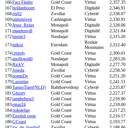
166
Fact Finder
Gold Coast
Virtua
2,357.35
167
heldanboom
El Peso
Digitalië
2,346.91
168
eis92
Zwollar
Cyberië
2,338.07
169
unforgiven
Cashington
Virtua
2,330.91
170
Jesse_Relax
Monapoli
Digitalië
2,328.06
171
maartenvdl
Monapoli
Digitalië
2,321.84
172
bassie3
Nasdaqar
Virtua
2,315.26
Rookie
173
mikos
Eurodam
2,312.40
Mountains
174
crepsly
Gold Coast
Virtua
2,306.01
175
apollogod0
Nasdaqar
Virtua
2,283.26
176
RickV
Monapoli
Digitalië
2,277.70
177
Joseda
Zwollar
Cyberië
2,258.50
178
pompDe
Gold Coast
Virtua
2,251.20
179
Lazsnipe
Gold Coast
Virtua
2,241.51
180
TangoTiger[NLD]
Bahthoevedorp
Cyberië
2,235.87
181
Ghosty
Gold Coast
Virtua
2,227.37
182
iamthebest3
Gold Coast
Virtua
2,218.90
183
einar24
Gold Coast
Virtua
2,218.00
184
ookstefan
Gold Coast
Virtua
2,217.25
185
English ossie
Gold Coast
Virtua
2,216.17
186
GCoast
Gold Coast
Virtua
2,193.77
187
jos_de_bosduif
Zwollar
Cyberië
2,188.86