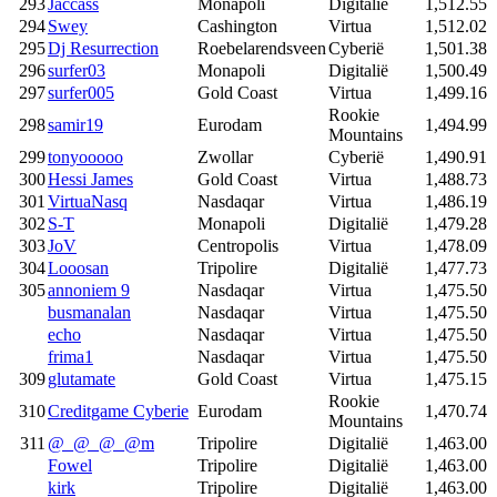
293
Jaccass
Monapoli
Digitalië
1,512.55
294
Swey
Cashington
Virtua
1,512.02
295
Dj Resurrection
Roebelarendsveen
Cyberië
1,501.38
296
surfer03
Monapoli
Digitalië
1,500.49
297
surfer005
Gold Coast
Virtua
1,499.16
Rookie
298
samir19
Eurodam
1,494.99
Mountains
299
tonyooooo
Zwollar
Cyberië
1,490.91
300
Hessi James
Gold Coast
Virtua
1,488.73
301
VirtuaNasq
Nasdaqar
Virtua
1,486.19
302
S-T
Monapoli
Digitalië
1,479.28
303
JoV
Centropolis
Virtua
1,478.09
304
Looosan
Tripolire
Digitalië
1,477.73
305
annoniem 9
Nasdaqar
Virtua
1,475.50
busmanalan
Nasdaqar
Virtua
1,475.50
echo
Nasdaqar
Virtua
1,475.50
frima1
Nasdaqar
Virtua
1,475.50
309
glutamate
Gold Coast
Virtua
1,475.15
Rookie
310
Creditgame Cyberie
Eurodam
1,470.74
Mountains
311
@_@_@_@m
Tripolire
Digitalië
1,463.00
Fowel
Tripolire
Digitalië
1,463.00
kirk
Tripolire
Digitalië
1,463.00