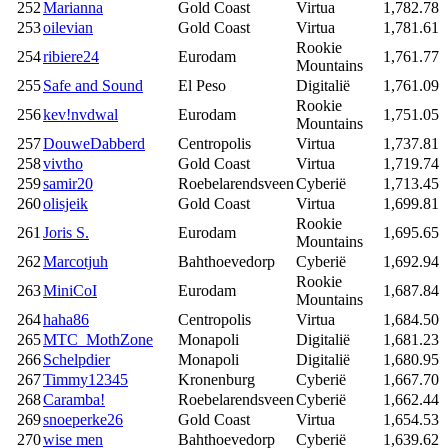
252
Marianna
Gold Coast
Virtua
1,782.78
253
oilevian
Gold Coast
Virtua
1,781.61
Rookie
254
ribiere24
Eurodam
1,761.77
Mountains
255
Safe and Sound
El Peso
Digitalië
1,761.09
Rookie
256
kev!nvdwal
Eurodam
1,751.05
Mountains
257
DouweDabberd
Centropolis
Virtua
1,737.81
258
vivtho
Gold Coast
Virtua
1,719.74
259
samir20
Roebelarendsveen
Cyberië
1,713.45
260
olisjeik
Gold Coast
Virtua
1,699.81
Rookie
261
Joris S.
Eurodam
1,695.65
Mountains
262
Marcotjuh
Bahthoevedorp
Cyberië
1,692.94
Rookie
263
MiniCoI
Eurodam
1,687.84
Mountains
264
haha86
Centropolis
Virtua
1,684.50
265
MTC_MothZone
Monapoli
Digitalië
1,681.23
266
Schelpdier
Monapoli
Digitalië
1,680.95
267
Timmy12345
Kronenburg
Cyberië
1,667.70
268
Caramba!
Roebelarendsveen
Cyberië
1,662.44
269
snoeperke26
Gold Coast
Virtua
1,654.53
270
wise men
Bahthoevedorp
Cyberië
1,639.62