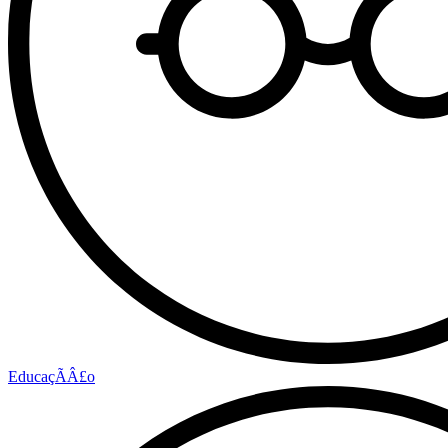
EducaçÃÂ£o