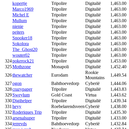
kopertje
Tripolire
Digitalië
1,463.00
Marco1969
Tripolire
Digitalië
1,463.00
Michel E
Tripolire
Digitalië
1,463.00
Mullum
Tripolire
Digitalië
1,463.00
nienie
Tripolire
Digitalië
1,463.00
peiters
Tripolire
Digitalië
1,463.00
Snooker18
Tripolire
Digitalië
1,463.00
Sokolora
Tripolire
Digitalië
1,463.00
The_Ghost20
Tripolire
Digitalië
1,463.00
wouter02
Tripolire
Digitalië
1,463.00
324
pokerock21
Tripolire
Digitalië
1,453.00
325
Mothzone
Monapoli
Digitalië
1,452.40
Rookie
326
thewatcher
Eurodam
1,449.54
Mountains
327
ogon
Bahthoevedorp
Cyberië
1,444.06
328
crazypaper
Tripolire
Digitalië
1,443.83
329
Sweylum
Gold Coast
Virtua
1,443.62
330
Digihelper
Tripolire
Digitalië
1,439.34
331
heyy
Roebelarendsveen
Cyberië
1,438.00
332
Roderiques Trip
Tripolire
Digitalië
1,435.30
333
arsenalsuper
Tripolire
Digitalië
1,433.00
334
jerrevds
Bahthoevedorp
Cyberië
1,432.84