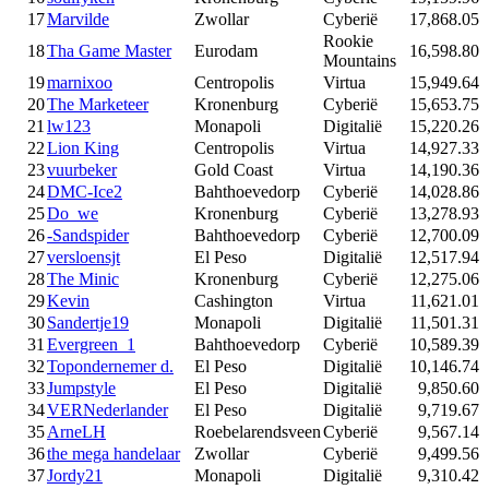
17
Marvilde
Zwollar
Cyberië
17,868.05
Rookie
18
Tha Game Master
Eurodam
16,598.80
Mountains
19
marnixoo
Centropolis
Virtua
15,949.64
20
The Marketeer
Kronenburg
Cyberië
15,653.75
21
lw123
Monapoli
Digitalië
15,220.26
22
Lion King
Centropolis
Virtua
14,927.33
23
vuurbeker
Gold Coast
Virtua
14,190.36
24
DMC-Ice2
Bahthoevedorp
Cyberië
14,028.86
25
Do_we
Kronenburg
Cyberië
13,278.93
26
-Sandspider
Bahthoevedorp
Cyberië
12,700.09
27
versloensjt
El Peso
Digitalië
12,517.94
28
The Minic
Kronenburg
Cyberië
12,275.06
29
Kevin
Cashington
Virtua
11,621.01
30
Sandertje19
Monapoli
Digitalië
11,501.31
31
Evergreen_1
Bahthoevedorp
Cyberië
10,589.39
32
Topondernemer d.
El Peso
Digitalië
10,146.74
33
Jumpstyle
El Peso
Digitalië
9,850.60
34
VERNederlander
El Peso
Digitalië
9,719.67
35
ArneLH
Roebelarendsveen
Cyberië
9,567.14
36
the mega handelaar
Zwollar
Cyberië
9,499.56
37
Jordy21
Monapoli
Digitalië
9,310.42