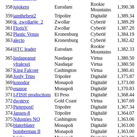
Rookie
358
jujokero
Eurodam
1,390.38
Mountains
359
iamthebest2
Tripolire
Digitalië
1,389.34
360
ik_zwollartje_2
Zwollar
Cyberië
1,389.29
361
FlorisV
Zwollar
Cyberië
1,387.20
362
Plastic Venus
Kronenburg
Cyberië
1,384.19
363
alecto
Kronenburg
Cyberië
1,382.42
Rookie
364
HTC leader
Eurodam
1,382.33
Mountains
365
lindapeanut
Nasdaqar
Virtua
1,380.50
yfralexei
Nasdaqar
Virtua
1,380.50
367
King Falcore
Cashington
Virtua
1,380.41
368
Jordy Trips
Tripolire
Digitalië
1,375.87
369
konodor
Monapoli
Digitalië
1,373.00
370
enanoe
Monapoli
Digitalië
1,370.83
371
I-FISH productions
El Peso
Digitalië
1,368.44
372
dwsteve
Gold Coast
Virtua
1,367.69
373
Pieterpost!
Tripolire
Digitalië
1,367.34
374
Jansen-8
Tripolire
Digitalië
1,364.07
375
Ndustries NQ
Cashington
Virtua
1,363.06
376
blaterblater
Monapoli
Digitalië
1,363.00
bomberman II
Monapoli
Digitalië
1,363.00