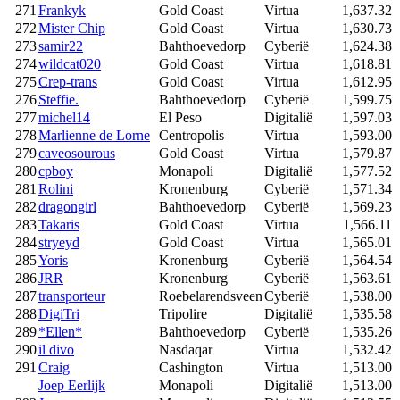
271
Frankyk
Gold Coast
Virtua
1,637.32
272
Mister Chip
Gold Coast
Virtua
1,630.73
273
samir22
Bahthoevedorp
Cyberië
1,624.38
274
wildcat020
Gold Coast
Virtua
1,618.81
275
Crep-trans
Gold Coast
Virtua
1,612.95
276
Steffie.
Bahthoevedorp
Cyberië
1,599.75
277
michel14
El Peso
Digitalië
1,597.03
278
Marlienne de Lorne
Centropolis
Virtua
1,593.00
279
caveosourous
Gold Coast
Virtua
1,579.87
280
cpboy
Monapoli
Digitalië
1,577.52
281
Rolini
Kronenburg
Cyberië
1,571.34
282
dragongirl
Bahthoevedorp
Cyberië
1,569.23
283
Takaris
Gold Coast
Virtua
1,566.11
284
stryeyd
Gold Coast
Virtua
1,565.01
285
Yoris
Kronenburg
Cyberië
1,564.54
286
JRR
Kronenburg
Cyberië
1,563.61
287
transporteur
Roebelarendsveen
Cyberië
1,538.00
288
DigiTri
Tripolire
Digitalië
1,535.58
289
*Ellen*
Bahthoevedorp
Cyberië
1,535.26
290
il divo
Nasdaqar
Virtua
1,532.42
291
Craig
Cashington
Virtua
1,513.00
Joep Eerlijk
Monapoli
Digitalië
1,513.00