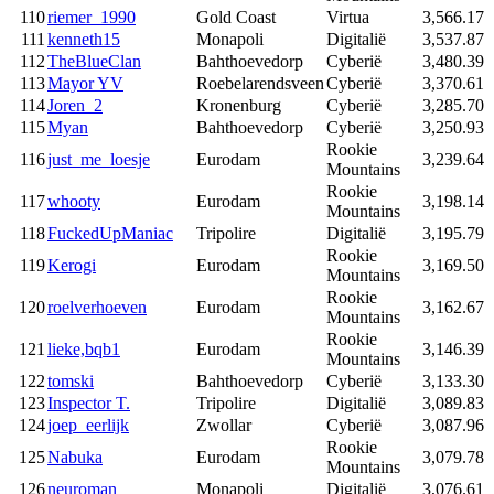
110
riemer_1990
Gold Coast
Virtua
3,566.17
111
kenneth15
Monapoli
Digitalië
3,537.87
112
TheBlueClan
Bahthoevedorp
Cyberië
3,480.39
113
Mayor YV
Roebelarendsveen
Cyberië
3,370.61
114
Joren_2
Kronenburg
Cyberië
3,285.70
115
Myan
Bahthoevedorp
Cyberië
3,250.93
Rookie
116
just_me_loesje
Eurodam
3,239.64
Mountains
Rookie
117
whooty
Eurodam
3,198.14
Mountains
118
FuckedUpManiac
Tripolire
Digitalië
3,195.79
Rookie
119
Kerogi
Eurodam
3,169.50
Mountains
Rookie
120
roelverhoeven
Eurodam
3,162.67
Mountains
Rookie
121
lieke,bqb1
Eurodam
3,146.39
Mountains
122
tomski
Bahthoevedorp
Cyberië
3,133.30
123
Inspector T.
Tripolire
Digitalië
3,089.83
124
joep_eerlijk
Zwollar
Cyberië
3,087.96
Rookie
125
Nabuka
Eurodam
3,079.78
Mountains
126
neuroman
Monapoli
Digitalië
3,076.61