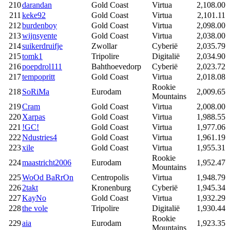
210
darandan
Gold Coast
Virtua
2,108.00
211
keke92
Gold Coast
Virtua
2,101.11
212
burdenboy
Gold Coast
Virtua
2,098.00
213
wijnsyente
Gold Coast
Virtua
2,038.00
214
suikerdruifje
Zwollar
Cyberië
2,035.79
215
tomk1
Tripolire
Digitalië
2,034.90
216
poepdrol111
Bahthoevedorp
Cyberië
2,023.72
217
tempopritt
Gold Coast
Virtua
2,018.08
Rookie
218
SoRiMa
Eurodam
2,009.65
Mountains
219
Cram
Gold Coast
Virtua
2,008.00
220
Xarpas
Gold Coast
Virtua
1,988.55
221
!GC!
Gold Coast
Virtua
1,977.06
222
Ndustries4
Gold Coast
Virtua
1,961.19
223
xile
Gold Coast
Virtua
1,955.31
Rookie
224
maastricht2006
Eurodam
1,952.47
Mountains
225
WoOd BaRrOn
Centropolis
Virtua
1,948.79
226
2takt
Kronenburg
Cyberië
1,945.34
227
KayNo
Gold Coast
Virtua
1,932.29
228
the vole
Tripolire
Digitalië
1,930.44
Rookie
229
aia
Eurodam
1,923.35
Mountains