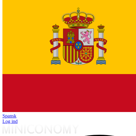
Spansk
Log ind