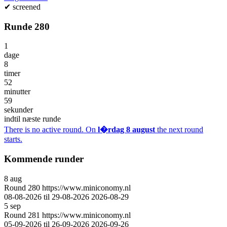
✔
screened
Runde 280
1
dage
8
timer
52
minutter
59
sekunder
indtil næste runde
There is no active round. On
l�rdag 8 august
the next round
starts.
Kommende runder
8
aug
Round
280
https://www.miniconomy.nl
08-08-2026 til 29-08-2026
2026-08-29
5
sep
Round
281
https://www.miniconomy.nl
05-09-2026 til 26-09-2026
2026-09-26