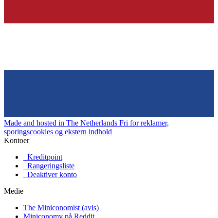
Made and hosted in The Netherlands
Fri for reklamer,
sporingscookies og ekstern indhold
Kontoer
Kreditpoint
Rangeringsliste
Deaktiver konto
Medie
The Miniconomist (avis)
Miniconomy på Reddit