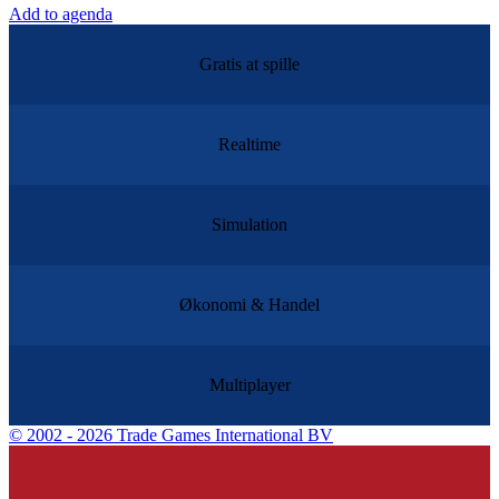
Add to agenda
Gratis at spille
Realtime
Simulation
Økonomi & Handel
Multiplayer
©
2002 - 2026 Trade Games International BV