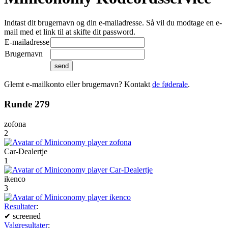
Indtast dit brugernavn og din e-mailadresse. Så vil du modtage en e-
mail med et link til at skifte dit password.
E-mailadresse
Brugernavn
Glemt e-mailkonto eller brugernavn? Kontakt
de føderale
.
Runde 279
zofona
2
Car-Dealertje
1
ikenco
3
Resultater
:
✔
screened
Valgresultater
: