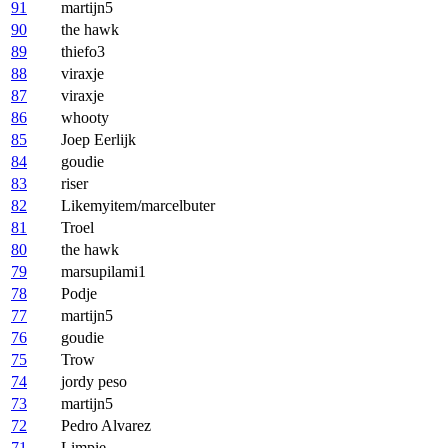
91
martijn5
90
the hawk
89
thiefo3
88
viraxje
87
viraxje
86
whooty
85
Joep Eerlijk
84
goudie
83
riser
82
Likemyitem/marcelbuter
81
Troel
80
the hawk
79
marsupilami1
78
Podje
77
martijn5
76
goudie
75
Trow
74
jordy peso
73
martijn5
72
Pedro Alvarez
71
Limpie