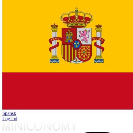
Spansk
Log ind