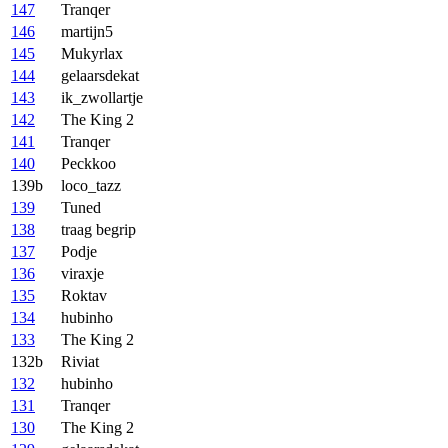
147
Tranqer
146
martijn5
145
Mukyrlax
144
gelaarsdekat
143
ik_zwollartje
142
The King 2
141
Tranqer
140
Peckkoo
139b
loco_tazz
139
Tuned
138
traag begrip
137
Podje
136
viraxje
135
Roktav
134
hubinho
133
The King 2
132b
Riviat
132
hubinho
131
Tranqer
130
The King 2