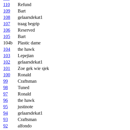
110
Refund
109
Bart
108
gelaarsdekat1
107
traag begrip
106
Reserved
105
Bart
104b
Plastic dame
104
the hawk
103
Lepejian
102
gelaarsdekat1
101
Zoe gek wie sjek
100
Ronald
99
Craftsman
98
Tuned
97
Ronald
96
the hawk
95
justinote
94
gelaarsdekat1
93
Craftsman
92
alfondo