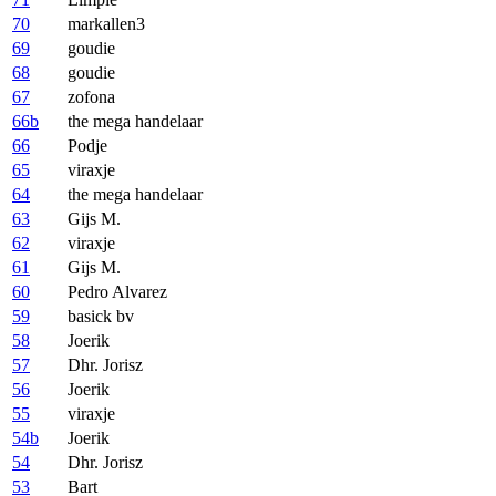
70
markallen3
69
goudie
68
goudie
67
zofona
66b
the mega handelaar
66
Podje
65
viraxje
64
the mega handelaar
63
Gijs M.
62
viraxje
61
Gijs M.
60
Pedro Alvarez
59
basick bv
58
Joerik
57
Dhr. Jorisz
56
Joerik
55
viraxje
54b
Joerik
54
Dhr. Jorisz
53
Bart