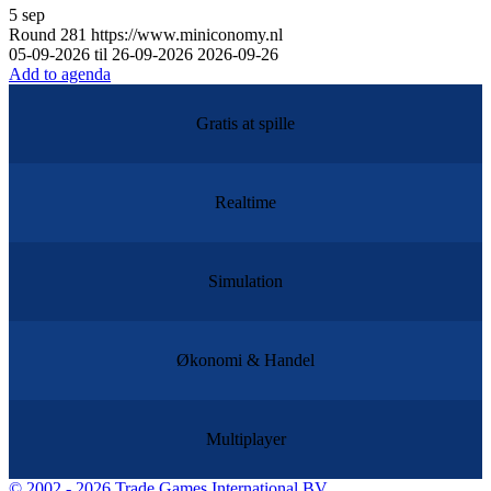
5
sep
Round
281
https://www.miniconomy.nl
05-09-2026 til 26-09-2026
2026-09-26
Add to agenda
Gratis at spille
Realtime
Simulation
Økonomi & Handel
Multiplayer
©
2002 - 2026 Trade Games International BV