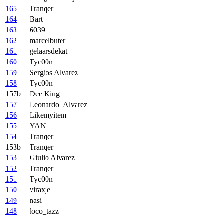
165
Tranqer
164
Bart
163
6039
162
marcelbuter
161
gelaarsdekat
160
Tyc00n
159
Sergios Alvarez
158
Tyc00n
157b
Dee King
157
Leonardo_Alvarez
156
Likemyitem
155
YAN
154
Tranqer
153b
Tranqer
153
Giulio Alvarez
152
Tranqer
151
Tyc00n
150
viraxje
149
nasi
148
loco_tazz