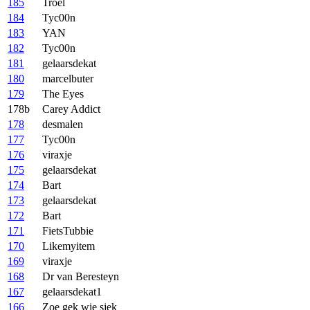
185
Troel
184
Tyc00n
183
YAN
182
Tyc00n
181
gelaarsdekat
180
marcelbuter
179
The Eyes
178b
Carey Addict
178
desmalen
177
Tyc00n
176
viraxje
175
gelaarsdekat
174
Bart
173
gelaarsdekat
172
Bart
171
FietsTubbie
170
Likemyitem
169
viraxje
168
Dr van Beresteyn
167
gelaarsdekat1
166
Zoe gek wie sjek