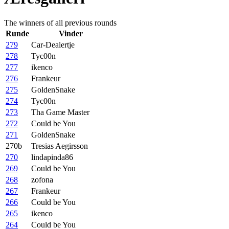
The winners of all previous rounds
Runde
Vinder
279
Car-Dealertje
278
Tyc00n
277
ikenco
276
Frankeur
275
GoldenSnake
274
Tyc00n
273
Tha Game Master
272
Could be You
271
GoldenSnake
270b
Tresias Aegirsson
270
lindapinda86
269
Could be You
268
zofona
267
Frankeur
266
Could be You
265
ikenco
264
Could be You