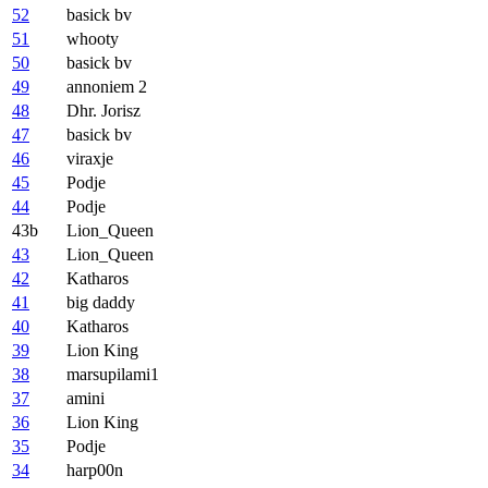
52
basick bv
51
whooty
50
basick bv
49
annoniem 2
48
Dhr. Jorisz
47
basick bv
46
viraxje
45
Podje
44
Podje
43b
Lion_Queen
43
Lion_Queen
42
Katharos
41
big daddy
40
Katharos
39
Lion King
38
marsupilami1
37
amini
36
Lion King
35
Podje
34
harp00n