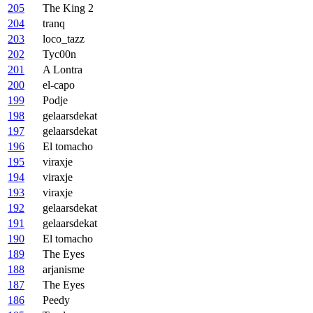
205
The King 2
204
tranq
203
loco_tazz
202
Tyc00n
201
A Lontra
200
el-capo
199
Podje
198
gelaarsdekat
197
gelaarsdekat
196
El tomacho
195
viraxje
194
viraxje
193
viraxje
192
gelaarsdekat
191
gelaarsdekat
190
El tomacho
189
The Eyes
188
arjanisme
187
The Eyes
186
Peedy