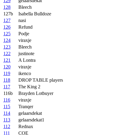
129
gelaarsdekat
128
Bleech
127b
Isabella Bulldoze
127
nasi
126
Refund
125
Podje
124
viraxje
123
Bleech
122
justinote
121
A Lontra
120
viraxje
119
ikenco
118
DROP TABLE players
117
The King 2
116b
Brayden Lotbuyer
116
viraxje
115
Tranqer
114
gelaarsdekat
113
gelaarsdekat1
112
Rednax
111
COE