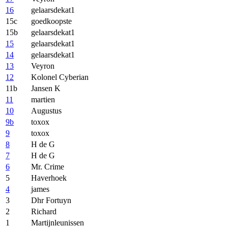
16
gelaarsdekat1
15c
goedkoopste
15b
gelaarsdekat1
15
gelaarsdekat1
14
gelaarsdekat1
13
Veyron
12
Kolonel Cyberian
11b
Jansen K
11
martien
10
Augustus
9b
toxox
9
toxox
8
H de G
7
H de G
6
Mr. Crime
5
Haverhoek
4
james
3
Dhr Fortuyn
2
Richard
1
Martijnleunissen