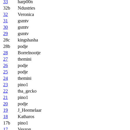
33
harp00n
32b
Ndustries
32
Veronica
31
gsmtv
30
gsmtv
29
gsmtv
28c
kingshasha
28b
podje
28
Borrelnootje
27
themini
26
podje
25
podje
24
themini
23
pino1
22
tha_gecko
21
pino1
20
podje
19
J_Heemelaar
18
Katharos
17b
pino1
17
Veyron