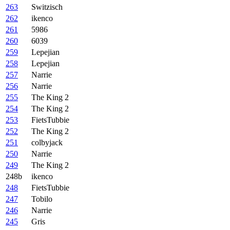
263
Switzisch
262
ikenco
261
5986
260
6039
259
Lepejian
258
Lepejian
257
Narrie
256
Narrie
255
The King 2
254
The King 2
253
FietsTubbie
252
The King 2
251
colbyjack
250
Narrie
249
The King 2
248b
ikenco
248
FietsTubbie
247
Tobilo
246
Narrie
245
Gris