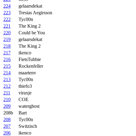
224
gelaarsdekat
223
Tresias Aegirsson
222
Tyc00n
221
The King 2
220
Could be You
219
gelaarsdekat
218
The King 2
217
ikenco
216
FietsTubbie
215
Rockenfeller
214
maartenv
213
Tyc00n
212
thiefo3
211
viraxje
210
COE
209
waterghost
208b
Bart
208
Tyc00n
207
Switzisch
206
ikenco