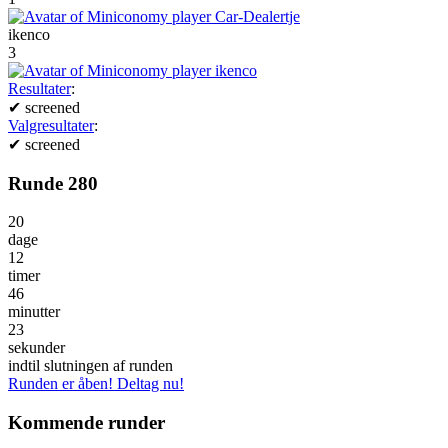
ikenco
3
Resultater
:
✔
screened
Valgresultater
:
✔
screened
Runde 280
20
dage
12
timer
46
minutter
23
sekunder
indtil slutningen af runden
Runden er åben! Deltag nu!
Kommende runder