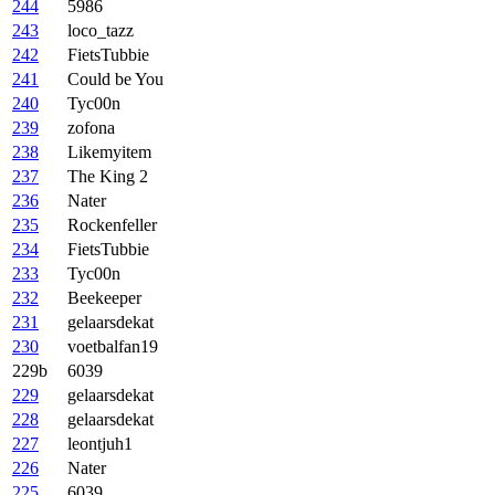
244
5986
243
loco_tazz
242
FietsTubbie
241
Could be You
240
Tyc00n
239
zofona
238
Likemyitem
237
The King 2
236
Nater
235
Rockenfeller
234
FietsTubbie
233
Tyc00n
232
Beekeeper
231
gelaarsdekat
230
voetbalfan19
229b
6039
229
gelaarsdekat
228
gelaarsdekat
227
leontjuh1
226
Nater
225
6039