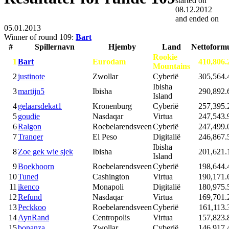
started on
08.12.2012
and ended on
05.01.2013
Winner of round 109:
Bart
#
Spillernavn
Hjemby
Land
Nettoform
Rookie
1
Bart
Eurodam
410,806.
Mountains
2
justinote
Zwollar
Cyberië
305,564.
Ibisha
3
martijn5
Ibisha
290,892.
Island
4
gelaarsdekat1
Kronenburg
Cyberië
257,395.
5
goudie
Nasdaqar
Virtua
247,543.
6
Ralgon
Roebelarendsveen
Cyberië
247,499.
7
Tranqer
El Peso
Digitalië
246,867.
Ibisha
8
Zoe gek wie sjek
Ibisha
201,621.
Island
9
Boekhoorn
Roebelarendsveen
Cyberië
198,644.
10
Tuned
Cashington
Virtua
190,171.
11
ikenco
Monapoli
Digitalië
180,975.
12
Refund
Nasdaqar
Virtua
169,701.
13
Peckkoo
Roebelarendsveen
Cyberië
161,113.
14
AynRand
Centropolis
Virtua
157,823.
15
bonanza
Zwollar
Cyberië
146,917.