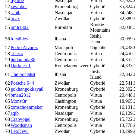
51
hydroe
Nasdaqar
Virtua
37,924.
52
zwabber
Kronenburg
Cyberië
35,824.
53
sahib
Nasdaqar
Virtua
34,248.
54
tmax
Zwollar
Cyberië
32,889.
Rookie
55
inf3ct3d2
Eurodam
32,038.
Mountains
Ibisha
56
forstibies
Ibisha
30,959.
Island
57
Pedro Alvarez
Monapoli
Digitalië
29,438.
58
Teleco
Centropolis
Virtua
24,456.
59
lindapinda86
Centropolis
Virtua
24,352.
60
Darkness1
Roebelarendsveen
Cyberië
24,333.
Ibisha
61
The Socialist
Ibisha
22,842.
Island
62
Porsche 944
Zwollar
Cyberië
22,541.
63
gokhangokkaya8
Kronenburg
Cyberië
22,302.
64
bman2012
Centropolis
Virtua
20,448.
65
Monst3r
Cashington
Virtua
18,965.
66
tomschoenmaker
Kronenburg
Cyberië
16,131.
67
aqib
Nasdaqar
Virtua
16,129.
68
Crabvogel
Kronenburg
Cyberië
15,722.
69
Woodsman
Centropolis
Virtua
13,778.
70
LeoDevil
Zwollar
Cyberië
13,299.