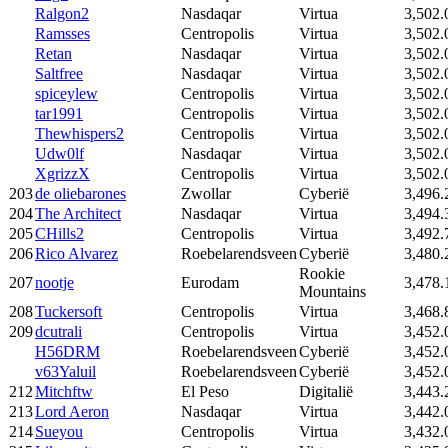
Ralgon2
Nasdaqar
Virtua
3,502.
Ramsses
Centropolis
Virtua
3,502.
Retan
Nasdaqar
Virtua
3,502.
Saltfree
Nasdaqar
Virtua
3,502.
spiceylew
Centropolis
Virtua
3,502.
tar1991
Centropolis
Virtua
3,502.
Thewhispers2
Centropolis
Virtua
3,502.
Udw0lf
Nasdaqar
Virtua
3,502.
XgrizzX
Centropolis
Virtua
3,502.
203
de oliebarones
Zwollar
Cyberië
3,496.
204
The Architect
Nasdaqar
Virtua
3,494.
205
CHills2
Centropolis
Virtua
3,492.
206
Rico Alvarez
Roebelarendsveen
Cyberië
3,480.
Rookie
207
nootje
Eurodam
3,478.
Mountains
208
Tuckersoft
Centropolis
Virtua
3,468.
209
dcutrali
Centropolis
Virtua
3,452.
H56DRM
Roebelarendsveen
Cyberië
3,452.
v63Yaluil
Roebelarendsveen
Cyberië
3,452.
212
Mitchftw
El Peso
Digitalië
3,443.
213
Lord Aeron
Nasdaqar
Virtua
3,442.
214
Sueyou
Centropolis
Virtua
3,432.