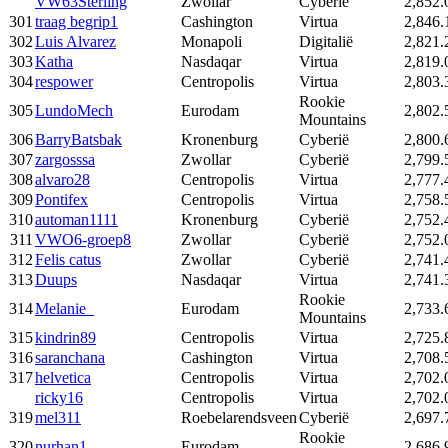
VW63Sterling
Zwollar
Cyberië
2,852.
301
traag begrip1
Cashington
Virtua
2,846.
302
Luis Alvarez
Monapoli
Digitalië
2,821.
303
Katha
Nasdaqar
Virtua
2,819.
304
respower
Centropolis
Virtua
2,803.
Rookie
305
LundoMech
Eurodam
2,802.
Mountains
306
BarryBatsbak
Kronenburg
Cyberië
2,800.
307
zargosssa
Zwollar
Cyberië
2,799.
308
alvaro28
Centropolis
Virtua
2,777.
309
Pontifex
Centropolis
Virtua
2,758.
310
automan1111
Kronenburg
Cyberië
2,752.
311
VWO6-groep8
Zwollar
Cyberië
2,752.
312
Felis catus
Zwollar
Cyberië
2,741.
313
Duups
Nasdaqar
Virtua
2,741.
Rookie
314
Melanie_
Eurodam
2,733.
Mountains
315
kindrin89
Centropolis
Virtua
2,725.
316
saranchana
Cashington
Virtua
2,708.
317
helvetica
Centropolis
Virtua
2,702.
ricky16
Centropolis
Virtua
2,702.
319
mel311
Roebelarendsveen
Cyberië
2,697.
Rookie
320
nurhan1
Eurodam
2,686.