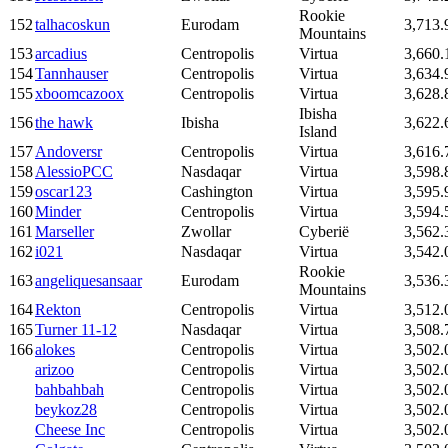
Rookie
152
talhacoskun
Eurodam
3,713.
Mountains
153
arcadius
Centropolis
Virtua
3,660.
154
Tannhauser
Centropolis
Virtua
3,634.
155
xboomcazoox
Centropolis
Virtua
3,628.
Ibisha
156
the hawk
Ibisha
3,622.
Island
157
Andoversr
Centropolis
Virtua
3,616.
158
AlessioPCC
Nasdaqar
Virtua
3,598.
159
oscar123
Cashington
Virtua
3,595.
160
Minder
Centropolis
Virtua
3,594.
161
Marseller
Zwollar
Cyberië
3,562.
162
i021
Nasdaqar
Virtua
3,542.
Rookie
163
angeliquesansaar
Eurodam
3,536.
Mountains
164
Rekton
Centropolis
Virtua
3,512.
165
Turner 11-12
Nasdaqar
Virtua
3,508.
166
alokes
Centropolis
Virtua
3,502.
arizoo
Centropolis
Virtua
3,502.
bahbahbah
Centropolis
Virtua
3,502.
beykoz28
Centropolis
Virtua
3,502.
Cheese Inc
Centropolis
Virtua
3,502.