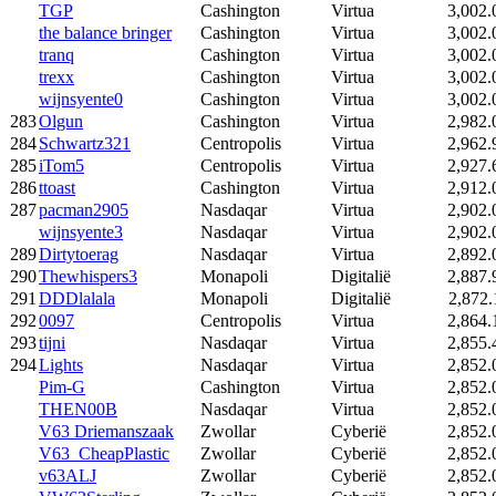
TGP
Cashington
Virtua
3,002.
the balance bringer
Cashington
Virtua
3,002.
tranq
Cashington
Virtua
3,002.
trexx
Cashington
Virtua
3,002.
wijnsyente0
Cashington
Virtua
3,002.
283
Olgun
Cashington
Virtua
2,982.
284
Schwartz321
Centropolis
Virtua
2,962.
285
iTom5
Centropolis
Virtua
2,927.
286
ttoast
Cashington
Virtua
2,912.
287
pacman2905
Nasdaqar
Virtua
2,902.
wijnsyente3
Nasdaqar
Virtua
2,902.
289
Dirtytoerag
Nasdaqar
Virtua
2,892.
290
Thewhispers3
Monapoli
Digitalië
2,887.
291
DDDlalala
Monapoli
Digitalië
2,872.
292
0097
Centropolis
Virtua
2,864.
293
tijni
Nasdaqar
Virtua
2,855.
294
Lights
Nasdaqar
Virtua
2,852.
Pim-G
Cashington
Virtua
2,852.
THEN00B
Nasdaqar
Virtua
2,852.
V63 Driemanszaak
Zwollar
Cyberië
2,852.
V63_CheapPlastic
Zwollar
Cyberië
2,852.
v63ALJ
Zwollar
Cyberië
2,852.