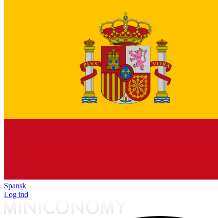
Spansk
Log ind