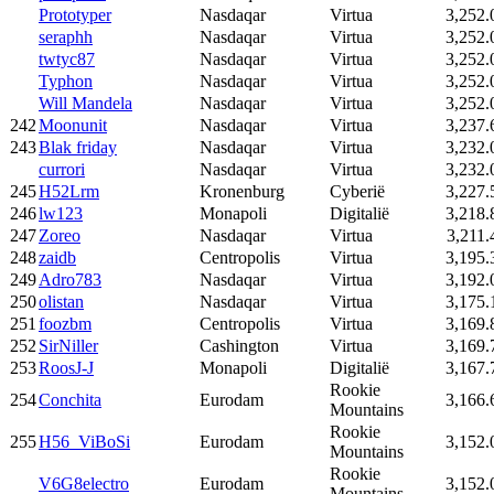
Prototyper
Nasdaqar
Virtua
3,252.
seraphh
Nasdaqar
Virtua
3,252.
twtyc87
Nasdaqar
Virtua
3,252.
Typhon
Nasdaqar
Virtua
3,252.
Will Mandela
Nasdaqar
Virtua
3,252.
242
Moonunit
Nasdaqar
Virtua
3,237.
243
Blak friday
Nasdaqar
Virtua
3,232.
currori
Nasdaqar
Virtua
3,232.
245
H52Lrm
Kronenburg
Cyberië
3,227.
246
lw123
Monapoli
Digitalië
3,218.
247
Zoreo
Nasdaqar
Virtua
3,211.
248
zaidb
Centropolis
Virtua
3,195.
249
Adro783
Nasdaqar
Virtua
3,192.
250
olistan
Nasdaqar
Virtua
3,175.
251
foozbm
Centropolis
Virtua
3,169.
252
SirNiller
Cashington
Virtua
3,169.
253
RoosJ-J
Monapoli
Digitalië
3,167.
Rookie
254
Conchita
Eurodam
3,166.
Mountains
Rookie
255
H56_ViBoSi
Eurodam
3,152.
Mountains
Rookie
V6G8electro
Eurodam
3,152.
Mountains