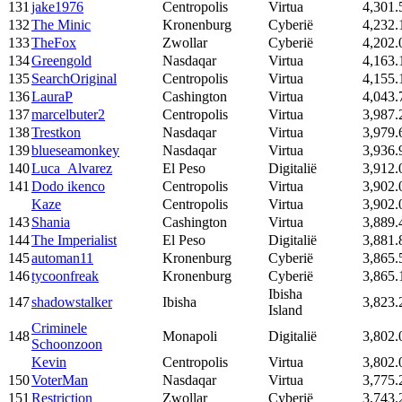
131
jake1976
Centropolis
Virtua
4,301.
132
The Minic
Kronenburg
Cyberië
4,232.
133
TheFox
Zwollar
Cyberië
4,202.
134
Greengold
Nasdaqar
Virtua
4,163.
135
SearchOriginal
Centropolis
Virtua
4,155.
136
LauraP
Cashington
Virtua
4,043.
137
marcelbuter2
Centropolis
Virtua
3,987.
138
Trestkon
Nasdaqar
Virtua
3,979.
139
blueseamonkey
Nasdaqar
Virtua
3,936.
140
Luca_Alvarez
El Peso
Digitalië
3,912.
141
Dodo ikenco
Centropolis
Virtua
3,902.
Kaze
Centropolis
Virtua
3,902.
143
Shania
Cashington
Virtua
3,889.
144
The Imperialist
El Peso
Digitalië
3,881.
145
automan11
Kronenburg
Cyberië
3,865.
146
tycoonfreak
Kronenburg
Cyberië
3,865.
Ibisha
147
shadowstalker
Ibisha
3,823.
Island
Criminele
148
Monapoli
Digitalië
3,802.
Schoonzoon
Kevin
Centropolis
Virtua
3,802.
150
VoterMan
Nasdaqar
Virtua
3,775.
151
Restriction
Zwollar
Cyberië
3,743.