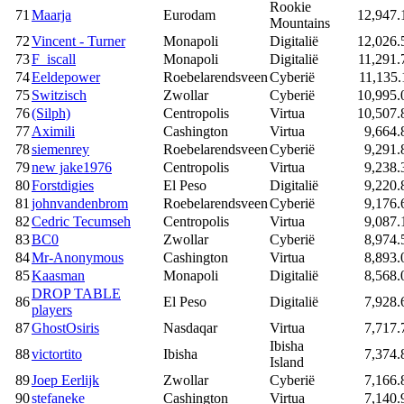
Rookie
71
Maarja
Eurodam
12,947.
Mountains
72
Vincent - Turner
Monapoli
Digitalië
12,026.
73
F_iscall
Monapoli
Digitalië
11,291.
74
Eeldepower
Roebelarendsveen
Cyberië
11,135.
75
Switzisch
Zwollar
Cyberië
10,995.
76
(Silph)
Centropolis
Virtua
10,507.
77
Aximili
Cashington
Virtua
9,664.
78
siemenrey
Roebelarendsveen
Cyberië
9,291.
79
new jake1976
Centropolis
Virtua
9,238.
80
Forstdigies
El Peso
Digitalië
9,220.
81
johnvandenbrom
Roebelarendsveen
Cyberië
9,176.
82
Cedric Tecumseh
Centropolis
Virtua
9,087.
83
BC0
Zwollar
Cyberië
8,974.
84
Mr-Anonymous
Cashington
Virtua
8,893.
85
Kaasman
Monapoli
Digitalië
8,568.
DROP TABLE
86
El Peso
Digitalië
7,928.
players
87
GhostOsiris
Nasdaqar
Virtua
7,717.
Ibisha
88
victortito
Ibisha
7,374.
Island
89
Joep Eerlijk
Zwollar
Cyberië
7,166.
90
stefaneke
Cashington
Virtua
7,140.