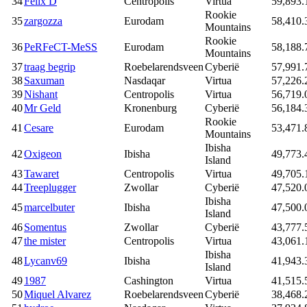
34
Felix D
Centropolis
Virtua
59,893.
Rookie
35
zargozza
Eurodam
58,410.
Mountains
Rookie
36
PeRFeCT-MeSS
Eurodam
58,188.
Mountains
37
traag begrip
Roebelarendsveen
Cyberië
57,991.
38
Saxuman
Nasdaqar
Virtua
57,226.
39
Nishant
Centropolis
Virtua
56,719.
40
Mr Geld
Kronenburg
Cyberië
56,184.
Rookie
41
Cesare
Eurodam
53,471.
Mountains
Ibisha
42
Oxigeon
Ibisha
49,773.
Island
43
Tawaret
Centropolis
Virtua
49,705.
44
Treeplugger
Zwollar
Cyberië
47,520.
Ibisha
45
marcelbuter
Ibisha
47,500.
Island
46
Somentus
Zwollar
Cyberië
43,777.
47
the mister
Centropolis
Virtua
43,061.
Ibisha
48
Lycanv69
Ibisha
41,943.
Island
49
1987
Cashington
Virtua
41,515.
50
Miquel Alvarez
Roebelarendsveen
Cyberië
38,468.