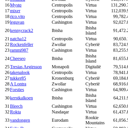
16
Mystq
Centropolis
Virtua
131,290.
17
mixer
Centropolis
Virtua
112,039.
18
rico.vito
Centropolis
Virtua
99,782.
19
leguvan
Cashington
Virtua
92,027.
Ibisha
20
kennycrack2
Ibisha
91,472.
Island
21
natcha12
Centropolis
Virtua
90,650.
22
Rockenfeller
Zwollar
Cyberië
83,724.
23
rammi987
Cashington
Virtua
83,255.
Ibisha
24
Cheeseo
Ibisha
81,655.
Island
25
Tresias Aegirsson
Monapoli
Digitalië
79,514.
26
takenalook
Centropolis
Virtua
78,941.
27
tukker85
Kronenburg
Cyberië
69,184.
28
A Lontra
Zwollar
Cyberië
68,916.
29
Forsties
Cashington
Virtua
64,909.
Ibisha
30
kerstkalkoen
Ibisha
64,211.
Island
31
Bleech
Cashington
Virtua
62,650.
32
Rokta
Nasdaqar
Virtua
61,437.
Rookie
33
vandongen
Eurodam
61,056.
Mountains