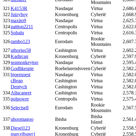
Mountains
321
K4153R
Nasdaqar
Virtua
2,686.
322
Juizyboy
Kronenburg
Cyberië
2,668.
323
maxito9
Nasdaqar
Virtua
2,625.
324
pattton2211
Centropolis
Virtua
2,622.
325
Sobalu
Centropolis
Virtua
2,616.
Rookie
326
rambo123
Eurodam
2,607.
Mountains
327
uthorius58
Cashington
Virtua
2,602.
328
Kadircan
Kronenburg
Cyberië
2,597.
329
seamonkeytoo
Nasdaqar
Virtua
2,595.
330
Godlikespie
Roebelarendsveen
Cyberië
2,582.
331
bjoernoest
Nasdaqar
Virtua
2,582.
cBean
Cashington
Virtua
2,582.
Dentych
Cashington
Virtua
2,582.
334
Allucaneet
Cashington
Virtua
2,578.
335
polpower
Centropolis
Virtua
2,575.
Rookie
336
Selectsell
Eurodam
2,567.
Mountains
Ibisha
337
uhoomagoo
Ibisha
2,561.
Island
338
Diesel123
Kronenburg
Cyberië
2,558.
marcelbuter1
Kronenburg
Cyberië
2,558.