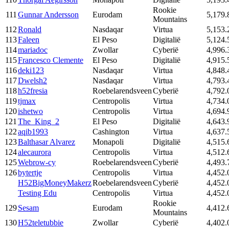
Rookie
111
Gunnar Andersson
Eurodam
5,179.
Mountains
112
Ronald
Nasdaqar
Virtua
5,153.
113
Faleen
El Peso
Digitalië
5,124.
114
mariadoc
Zwollar
Cyberië
4,996.
115
Francesco Clemente
El Peso
Digitalië
4,915.
116
deki123
Nasdaqar
Virtua
4,848.
117
Dwelsh2
Nasdaqar
Virtua
4,793.
118
h52fresia
Roebelarendsveen
Cyberië
4,792.
119
tjmax
Centropolis
Virtua
4,734.
120
ishetwo
Centropolis
Virtua
4,694.
121
The_King_2
El Peso
Digitalië
4,643.
122
aqib1993
Cashington
Virtua
4,637.
123
Balthasar Alvarez
Monapoli
Digitalië
4,515.
124
alecaurora
Centropolis
Virtua
4,512.
125
Webrow-cy
Roebelarendsveen
Cyberië
4,493.
126
bytertje
Centropolis
Virtua
4,452.
H52BigMoneyMakerz
Roebelarendsveen
Cyberië
4,452.
Testing Edu
Centropolis
Virtua
4,452.
Rookie
129
Sesam
Eurodam
4,412.
Mountains
130
H52teletubbie
Zwollar
Cyberië
4,402.