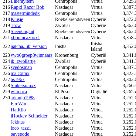
215
Likemyitem
Centropolis
Virtua
3,425.
216
Rapid Razor Bob
Nasdaqar
Virtua
3,387.
217
mastermindedx
Centropolis
Virtua
3,374.
218
Klusje
Roebelarendsveen
Cyberië
3,372.
219
Trow
Zwollar
Cyberië
3,363.
220
SteenGigant
Roebelarendsveen
Cyberië
3,362.
221
xboomcazoox1
Nasdaqar
Virtua
3,358.
Ibisha
222
natcha...ibi version
Ibisha
3,352.
Island
223
vwo6groep8winnaars
Kronenburg
Cyberië
3,341.
224
ik_zwollartje
Zwollar
Cyberië
3,341.
225
syedosman
Centropolis
Virtua
3,337.
226
malcolmx
Centropolis
Virtua
3,323.
227
bs1967
Centropolis
Virtua
3,302.
228
Suikerspinxx
Nasdaqar
Virtua
3,266.
229
witmoca
El Peso
Digitalië
3,265.
230
arkanjo1988
Nasdaqar
Virtua
3,252.
FireWire
Nasdaqar
Virtua
3,252.
HaiRijo
Nasdaqar
Virtua
3,252.
iHockey Schneider
Nasdaqar
Virtua
3,252.
Jekinas
Nasdaqar
Virtua
3,252.
loco_tazz1
Nasdaqar
Virtua
3,252.
pavepode
Nasdaqar
Virtua
3,252.