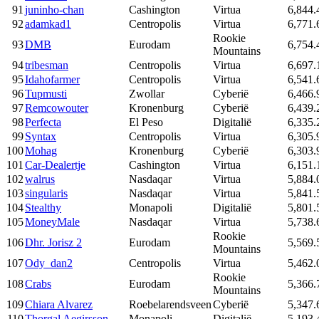
91
juninho-chan
Cashington
Virtua
6,844.
92
adamkad1
Centropolis
Virtua
6,771.
Rookie
93
DMB
Eurodam
6,754.
Mountains
94
tribesman
Centropolis
Virtua
6,697.
95
Idahofarmer
Centropolis
Virtua
6,541.
96
Tupmusti
Zwollar
Cyberië
6,466.
97
Remcowouter
Kronenburg
Cyberië
6,439.
98
Perfecta
El Peso
Digitalië
6,335.
99
Syntax
Centropolis
Virtua
6,305.
100
Mohag
Kronenburg
Cyberië
6,303.
101
Car-Dealertje
Cashington
Virtua
6,151.
102
walrus
Nasdaqar
Virtua
5,884.
103
singularis
Nasdaqar
Virtua
5,841.
104
Stealthy
Monapoli
Digitalië
5,801.
105
MoneyMale
Nasdaqar
Virtua
5,738.
Rookie
106
Dhr. Jorisz 2
Eurodam
5,569.
Mountains
107
Ody_dan2
Centropolis
Virtua
5,462.
Rookie
108
Crabs
Eurodam
5,366.
Mountains
109
Chiara Alvarez
Roebelarendsveen
Cyberië
5,347.
110
Thorgal Aegirsson
Monapoli
Digitalië
5,193.