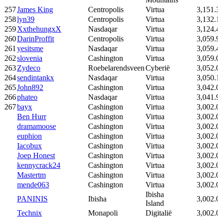
257
James King
Centropolis
Virtua
3,151.
258
lyn39
Centropolis
Virtua
3,132.
259
XxthehungxX
Nasdaqar
Virtua
3,124.
260
DarinProffit
Centropolis
Virtua
3,059.
261
yesitsme
Nasdaqar
Virtua
3,059.
262
slovenia
Cashington
Virtua
3,059.
263
Zydeco
Roebelarendsveen
Cyberië
3,052.
264
sendintankx
Nasdaqar
Virtua
3,050.
265
John892
Cashington
Virtua
3,042.
266
phateo
Nasdaqar
Virtua
3,041.
267
bayx
Cashington
Virtua
3,002.
Ben Hurr
Cashington
Virtua
3,002.
dramamoose
Cashington
Virtua
3,002.
euphion
Cashington
Virtua
3,002.
Iacobux
Cashington
Virtua
3,002.
Joep Honest
Cashington
Virtua
3,002.
kennycrack24
Cashington
Virtua
3,002.
Mastertm
Cashington
Virtua
3,002.
mende063
Cashington
Virtua
3,002.
Ibisha
PANINIS
Ibisha
3,002.
Island
Technix
Monapoli
Digitalië
3,002.