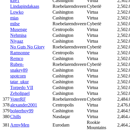
kire1
Cashington
Virtua
2,502.
Lindapindakaas
Roebelarendsveen
Cyberië
2,502.
Lowko
Cashington
Virtua
2,502.
mias
Cashington
Virtua
2,502.
milse
Roebelarendsveen
Cyberië
2,502.
Musenge
Centropolis
Virtua
2,502.
Nehmisa
Cashington
Virtua
2,502.
Niyaaz
Cashington
Virtua
2,502.
No Guts No Glory
Roebelarendsveen
Cyberië
2,502.
Ramsonne
Centropolis
Virtua
2,502.
Remco
Cashington
Virtua
2,502.
Ruben-
Roebelarendsveen
Cyberië
2,502.
snakey89
Cashington
Virtua
2,502.
spotcorn
Cashington
Virtua
2,502.
tatar_ukur
Cashington
Virtua
2,502.
Torpedo VII
Cashington
Virtua
2,502.
Zeholipael
Cashington
Virtua
2,502.
377
VoterRF
Roebelarendsveen
Cyberië
2,484.
378
alexander2001
Centropolis
Virtua
2,476.
379
bolgerboy99
Cashington
Virtua
2,464.
380
Chills
Nasdaqar
Virtua
2,464.
Rookie
381
ArmyMen
Eurodam
2,464.
Mountains