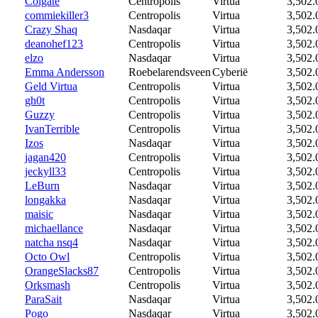
Colgate
Centropolis
Virtua
3,502.
commiekiller3
Centropolis
Virtua
3,502.
Crazy Shaq
Nasdaqar
Virtua
3,502.
deanohef123
Centropolis
Virtua
3,502.
elzo
Nasdaqar
Virtua
3,502.
Emma Andersson
Roebelarendsveen
Cyberië
3,502.
Geld Virtua
Centropolis
Virtua
3,502.
gh0t
Centropolis
Virtua
3,502.
Guzzy
Centropolis
Virtua
3,502.
IvanTerrible
Centropolis
Virtua
3,502.
Izos
Nasdaqar
Virtua
3,502.
jagan420
Centropolis
Virtua
3,502.
jeckyll33
Centropolis
Virtua
3,502.
LeBurn
Nasdaqar
Virtua
3,502.
longakka
Nasdaqar
Virtua
3,502.
maisic
Nasdaqar
Virtua
3,502.
michaellance
Nasdaqar
Virtua
3,502.
natcha nsq4
Nasdaqar
Virtua
3,502.
Octo Owl
Centropolis
Virtua
3,502.
OrangeSlacks87
Centropolis
Virtua
3,502.
Orksmash
Centropolis
Virtua
3,502.
ParaSait
Nasdaqar
Virtua
3,502.
Pogo
Nasdaqar
Virtua
3,502.