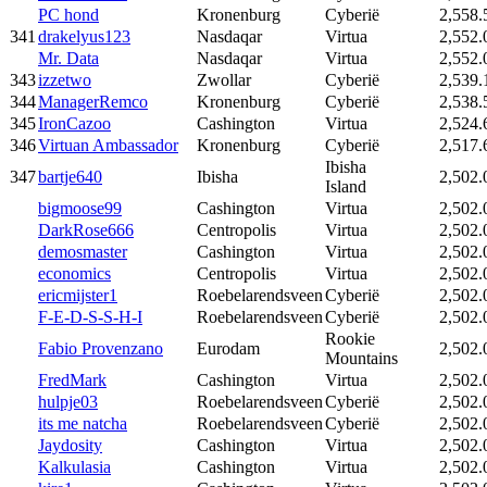
PC hond
Kronenburg
Cyberië
2,558.
341
drakelyus123
Nasdaqar
Virtua
2,552.
Mr. Data
Nasdaqar
Virtua
2,552.
343
izzetwo
Zwollar
Cyberië
2,539.
344
ManagerRemco
Kronenburg
Cyberië
2,538.
345
IronCazoo
Cashington
Virtua
2,524.
346
Virtuan Ambassador
Kronenburg
Cyberië
2,517.
Ibisha
347
bartje640
Ibisha
2,502.
Island
bigmoose99
Cashington
Virtua
2,502.
DarkRose666
Centropolis
Virtua
2,502.
demosmaster
Cashington
Virtua
2,502.
economics
Centropolis
Virtua
2,502.
ericmijster1
Roebelarendsveen
Cyberië
2,502.
F-E-D-S-S-H-I
Roebelarendsveen
Cyberië
2,502.
Rookie
Fabio Provenzano
Eurodam
2,502.
Mountains
FredMark
Cashington
Virtua
2,502.
hulpje03
Roebelarendsveen
Cyberië
2,502.
its me natcha
Roebelarendsveen
Cyberië
2,502.
Jaydosity
Cashington
Virtua
2,502.
Kalkulasia
Cashington
Virtua
2,502.