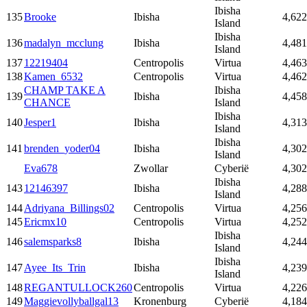
Ibisha
135
Brooke
Ibisha
4,622
Island
Ibisha
136
madalyn_mcclung
Ibisha
4,481
Island
137
12219404
Centropolis
Virtua
4,463
138
Kamen_6532
Centropolis
Virtua
4,462
CHAMP TAKE A
Ibisha
139
Ibisha
4,458
CHANCE
Island
Ibisha
140
Jesper1
Ibisha
4,313
Island
Ibisha
141
brenden_yoder04
Ibisha
4,302
Island
Eva678
Zwollar
Cyberië
4,302
Ibisha
143
12146397
Ibisha
4,288
Island
144
Adriyana_Billings02
Centropolis
Virtua
4,256
145
Ericmx10
Centropolis
Virtua
4,252
Ibisha
146
salemsparks8
Ibisha
4,244
Island
Ibisha
147
Ayee_Its_Trin
Ibisha
4,239
Island
148
REGANTULLOCK260
Centropolis
Virtua
4,226
149
Maggievollyballgal13
Kronenburg
Cyberië
4,184