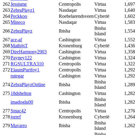
262
Jessisme
Centropolis
Virtua
1,697
263
ZebraPlayz1
Nasdaqar
Virtua
1,640
264
Peckkoo
Roebelarendsveen
Cyberië
1,602
265
Mineco
Nasdaqar
Virtua
1,583
Ibisha
266
ZebraPlayz
Ibisha
1,554
Island
267
ace-af
Cashington
Virtua
1,552
268
MathijsT
Kronenburg
Cyberië
1,436
269
DireHarmony2903
Cashington
Virtua
1,358
270
Payney122
Cashington
Virtua
1,324
271
RGSULTRA310
Centropolis
Virtua
1,322
272
ElaumPurifoy1
Centropolis
Virtua
1,292
rutegar
Cashington
Virtua
1,292
Ibisha
274
ZebraPlayzOnline
Ibisha
1,289
Island
275
18dshelton
Cashington
Virtua
1,282
Ibisha
imadoglu00
Ibisha
1,282
Island
277
Smac42
Centropolis
Virtua
1,276
278
jorref
Kronenburg
Cyberië
1,264
Ibisha
279
Mavarro
Ibisha
1,262
Island
Ibisha