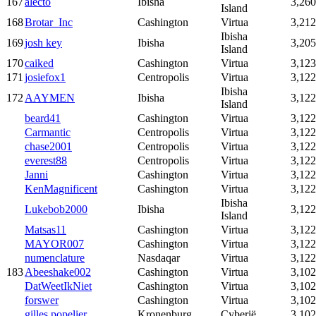
167
alecto
Ibisha
3,260
Island
168
Brotar_Inc
Cashington
Virtua
3,212
Ibisha
169
josh key
Ibisha
3,205
Island
170
caiked
Cashington
Virtua
3,123
171
josiefox1
Centropolis
Virtua
3,122
Ibisha
172
AAYMEN
Ibisha
3,122
Island
beard41
Cashington
Virtua
3,122
Carmantic
Centropolis
Virtua
3,122
chase2001
Centropolis
Virtua
3,122
everest88
Centropolis
Virtua
3,122
Janni
Cashington
Virtua
3,122
KenMagnificent
Cashington
Virtua
3,122
Ibisha
Lukebob2000
Ibisha
3,122
Island
Matsas11
Cashington
Virtua
3,122
MAYOR007
Cashington
Virtua
3,122
numenclature
Nasdaqar
Virtua
3,122
183
Abeeshake002
Cashington
Virtua
3,102
DatWeetIkNiet
Cashington
Virtua
3,102
forswer
Cashington
Virtua
3,102
gilles popelier
Kronenburg
Cyberië
3,102