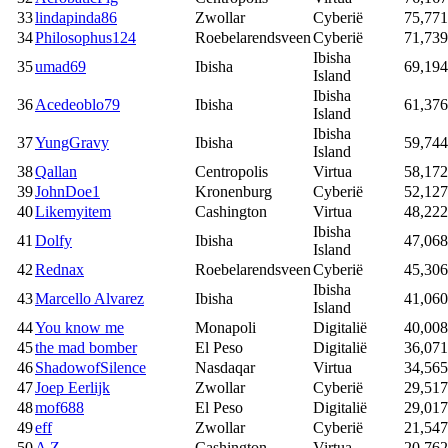
33
lindapinda86
Zwollar
Cyberië
75,771
34
Philosophus124
Roebelarendsveen
Cyberië
71,739
Ibisha
35
umad69
Ibisha
69,194
Island
Ibisha
36
Acedeoblo79
Ibisha
61,376
Island
Ibisha
37
YungGravy
Ibisha
59,744
Island
38
Qallan
Centropolis
Virtua
58,172
39
JohnDoe1
Kronenburg
Cyberië
52,127
40
Likemyitem
Cashington
Virtua
48,222
Ibisha
41
Dolfy
Ibisha
47,068
Island
42
Rednax
Roebelarendsveen
Cyberië
45,306
Ibisha
43
Marcello Alvarez
Ibisha
41,060
Island
44
You know me
Monapoli
Digitalië
40,008
45
the mad bomber
El Peso
Digitalië
36,071
46
ShadowofSilence
Nasdaqar
Virtua
34,565
47
Joep Eerlijk
Zwollar
Cyberië
29,517
48
mof688
El Peso
Digitalië
29,017
49
eff
Zwollar
Cyberië
21,547
50
A Z
Cashington
Virtua
20,762