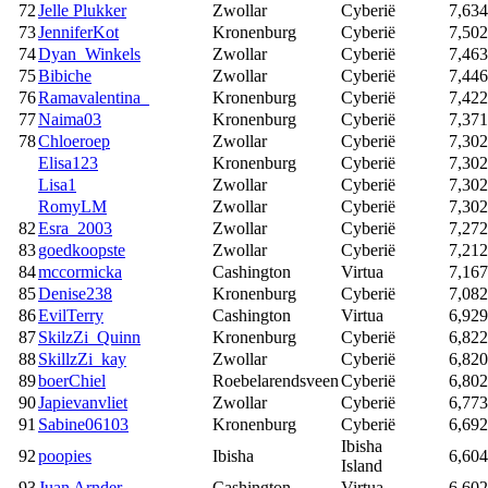
72
Jelle Plukker
Zwollar
Cyberië
7,634
73
JenniferKot
Kronenburg
Cyberië
7,502
74
Dyan_Winkels
Zwollar
Cyberië
7,463
75
Bibiche
Zwollar
Cyberië
7,446
76
Ramavalentina_
Kronenburg
Cyberië
7,422
77
Naima03
Kronenburg
Cyberië
7,371
78
Chloeroep
Zwollar
Cyberië
7,302
Elisa123
Kronenburg
Cyberië
7,302
Lisa1
Zwollar
Cyberië
7,302
RomyLM
Zwollar
Cyberië
7,302
82
Esra_2003
Zwollar
Cyberië
7,272
83
goedkoopste
Zwollar
Cyberië
7,212
84
mccormicka
Cashington
Virtua
7,167
85
Denise238
Kronenburg
Cyberië
7,082
86
EvilTerry
Cashington
Virtua
6,929
87
SkilzZi_Quinn
Kronenburg
Cyberië
6,822
88
SkillzZi_kay
Zwollar
Cyberië
6,820
89
boerChiel
Roebelarendsveen
Cyberië
6,802
90
Japievanvliet
Zwollar
Cyberië
6,773
91
Sabine06103
Kronenburg
Cyberië
6,692
Ibisha
92
poopies
Ibisha
6,604
Island
93
Juan Arnder
Cashington
Virtua
6,602