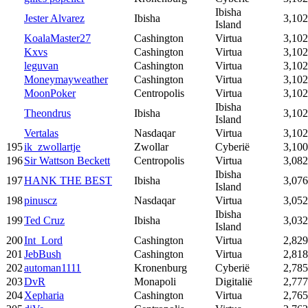
Ibisha
Jester Alvarez
Ibisha
3,102
Island
KoalaMaster27
Cashington
Virtua
3,102
Kxvs
Cashington
Virtua
3,102
leguvan
Cashington
Virtua
3,102
Moneymayweather
Cashington
Virtua
3,102
MoonPoker
Centropolis
Virtua
3,102
Ibisha
Theondrus
Ibisha
3,102
Island
Vertalas
Nasdaqar
Virtua
3,102
195
ik_zwollartje
Zwollar
Cyberië
3,100
196
Sir Wattson Beckett
Centropolis
Virtua
3,082
Ibisha
197
HANK THE BEST
Ibisha
3,076
Island
198
pinuscz
Nasdaqar
Virtua
3,052
Ibisha
199
Ted Cruz
Ibisha
3,032
Island
200
Int_Lord
Cashington
Virtua
2,829
201
JebBush
Cashington
Virtua
2,818
202
automan1111
Kronenburg
Cyberië
2,785
203
DvR
Monapoli
Digitalië
2,777
204
Xepharia
Cashington
Virtua
2,765