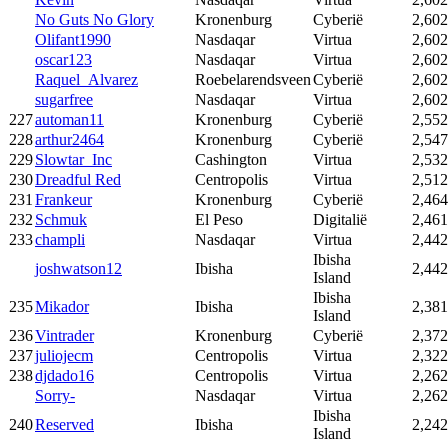
No Guts No Glory
Kronenburg
Cyberië
2,602
Olifant1990
Nasdaqar
Virtua
2,602
oscar123
Nasdaqar
Virtua
2,602
Raquel_Alvarez
Roebelarendsveen
Cyberië
2,602
sugarfree
Nasdaqar
Virtua
2,602
227
automan11
Kronenburg
Cyberië
2,552
228
arthur2464
Kronenburg
Cyberië
2,547
229
Slowtar_Inc
Cashington
Virtua
2,532
230
Dreadful Red
Centropolis
Virtua
2,512
231
Frankeur
Kronenburg
Cyberië
2,464
232
Schmuk
El Peso
Digitalië
2,461
233
champli
Nasdaqar
Virtua
2,442
Ibisha
joshwatson12
Ibisha
2,442
Island
Ibisha
235
Mikador
Ibisha
2,381
Island
236
Vintrader
Kronenburg
Cyberië
2,372
237
juliojecm
Centropolis
Virtua
2,322
238
djdado16
Centropolis
Virtua
2,262
Sorry-
Nasdaqar
Virtua
2,262
Ibisha
240
Reserved
Ibisha
2,242
Island