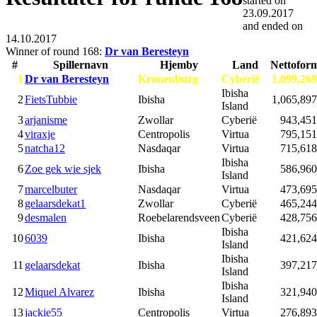
started on
23.09.2017
and ended on
14.10.2017
Winner of round 168:
Dr van Beresteyn
#
Spillernavn
Hjemby
Land
Nettofor
1
Dr van Beresteyn
Kronenburg
Cyberië
1,099,269
Ibisha
2
FietsTubbie
Ibisha
1,065,897
Island
3
arjanisme
Zwollar
Cyberië
943,451
4
viraxje
Centropolis
Virtua
795,151
5
natcha12
Nasdaqar
Virtua
715,618
Ibisha
6
Zoe gek wie sjek
Ibisha
586,960
Island
7
marcelbuter
Nasdaqar
Virtua
473,695
8
gelaarsdekat1
Zwollar
Cyberië
465,244
9
desmalen
Roebelarendsveen
Cyberië
428,756
Ibisha
10
6039
Ibisha
421,624
Island
Ibisha
11
gelaarsdekat
Ibisha
397,217
Island
Ibisha
12
Miquel Alvarez
Ibisha
321,940
Island
13
jackie55
Centropolis
Virtua
276,893