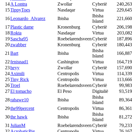
14
A Lontra
Zwollar
Cyberië
240,263
15
TippyToes
Nasdaqar
Virtua
229,645
Ibisha
16
Leonardo_Alvarez
Ibisha
221,660
Island
17
Plastic dame
Kronenburg
Cyberië
206,198
18
Rokta
Nasdaqar
Virtua
203,082
19
Sascha95
Roebelarendsveen
Cyberië
187,896
20
zwabber
Kronenburg
Cyberië
180,443
Ibisha
21
Bart
Ibisha
166,887
Island
22
fenisnad1
Cashington
Virtua
164,719
23
heyy
Zwollar
Cyberië
157,690
24
Aximili
Centropolis
Virtua
114,339
25
Tiny Rick
Centropolis
Virtua
113,666
26
Troel
Roebelarendsveen
Cyberië
99,983
27
El tomacho
El Peso
Digitalië
93,519
Ibisha
28
rabawe10
Ibisha
89,364
Island
29
the99percent
Centropolis
Virtua
86,361
Ibisha
30
the hawk
Ibisha
81,272
Island
31
JulianM
Roebelarendsveen
Cyberië
79,233
32
AcrobaticPig
Centropolis
Virtua
76,167