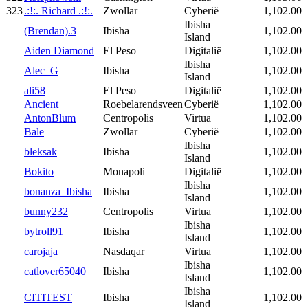
323
.:!:. Richard .:!:.
Zwollar
Cyberië
1,102.00
Ibisha
(Brendan).3
Ibisha
1,102.00
Island
Aiden Diamond
El Peso
Digitalië
1,102.00
Ibisha
Alec_G
Ibisha
1,102.00
Island
ali58
El Peso
Digitalië
1,102.00
Ancient
Roebelarendsveen
Cyberië
1,102.00
AntonBlum
Centropolis
Virtua
1,102.00
Bale
Zwollar
Cyberië
1,102.00
Ibisha
bleksak
Ibisha
1,102.00
Island
Bokito
Monapoli
Digitalië
1,102.00
Ibisha
bonanza_Ibisha
Ibisha
1,102.00
Island
bunny232
Centropolis
Virtua
1,102.00
Ibisha
bytroll91
Ibisha
1,102.00
Island
carojaja
Nasdaqar
Virtua
1,102.00
Ibisha
catlover65040
Ibisha
1,102.00
Island
Ibisha
CITITEST
Ibisha
1,102.00
Island