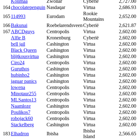
Kolimaa
Zwollar
Cyberië
2,727.00
164
chocolatepenguin
Nasdaqar
Virtua
2,686.93
Rookie
165
114993
Eurodam
2,652.00
Mountains
166
Bakunai
Roebelarendsveen
Cyberië
2,621.87
167
ABCDguys
Centropolis
Virtua
2,602.00
Alfie B
Kronenburg
Cyberië
2,602.00
bell jail
Cashington
Virtua
2,602.00
Black Queen
Cashington
Virtua
2,602.00
blijtkousvirtua
Cashington
Virtua
2,602.00
Ciro24
Centropolis
Virtua
2,602.00
Guruthos
Cashington
Virtua
2,602.00
hubinho2
Cashington
Virtua
2,602.00
jaguar panics
Cashington
Virtua
2,602.00
lowena
Centropolis
Virtua
2,602.00
Minotaur255
Centropolis
Virtua
2,602.00
MLSantos13
Centropolis
Virtua
2,602.00
Naamloze
Cashington
Virtua
2,602.00
Poulikos7
Centropolis
Virtua
2,602.00
robojack60
Centropolis
Virtua
2,602.00
Stackelberg
Cashington
Virtua
2,602.00
Ibisha
183
Elhadron
Ibisha
2,566.65
Island