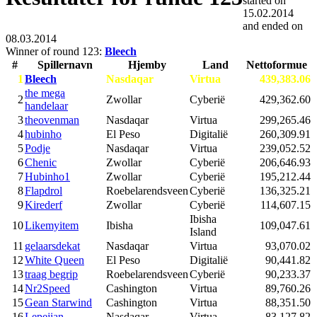
started on
15.02.2014
and ended on
08.03.2014
Winner of round 123:
Bleech
#
Spillernavn
Hjemby
Land
Nettoformue
1
Bleech
Nasdaqar
Virtua
439,383.06
the mega
2
Zwollar
Cyberië
429,362.60
handelaar
3
theovenman
Nasdaqar
Virtua
299,265.46
4
hubinho
El Peso
Digitalië
260,309.91
5
Podje
Nasdaqar
Virtua
239,052.52
6
Chenic
Zwollar
Cyberië
206,646.93
7
Hubinho1
Zwollar
Cyberië
195,212.44
8
Flapdrol
Roebelarendsveen
Cyberië
136,325.21
9
Kirederf
Zwollar
Cyberië
114,607.15
Ibisha
10
Likemyitem
Ibisha
109,047.61
Island
11
gelaarsdekat
Nasdaqar
Virtua
93,070.02
12
White Queen
El Peso
Digitalië
90,441.82
13
traag begrip
Roebelarendsveen
Cyberië
90,233.37
14
Nr2Speed
Cashington
Virtua
89,760.26
15
Gean Starwind
Cashington
Virtua
88,351.50
16
Lepejian
Nasdaqar
Virtua
83,127.82