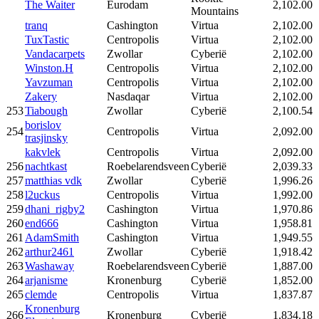
The Waiter
Eurodam
2,102.00
Mountains
tranq
Cashington
Virtua
2,102.00
TuxTastic
Centropolis
Virtua
2,102.00
Vandacarpets
Zwollar
Cyberië
2,102.00
Winston.H
Centropolis
Virtua
2,102.00
Yavzuman
Centropolis
Virtua
2,102.00
Zakery
Nasdaqar
Virtua
2,102.00
253
Tiabough
Zwollar
Cyberië
2,100.54
borislov
254
Centropolis
Virtua
2,092.00
trasjinsky
kakvlek
Centropolis
Virtua
2,092.00
256
nachtkast
Roebelarendsveen
Cyberië
2,039.33
257
matthias vdk
Zwollar
Cyberië
1,996.26
258
l2uckus
Centropolis
Virtua
1,992.00
259
dhani_rigby2
Cashington
Virtua
1,970.86
260
end666
Cashington
Virtua
1,958.81
261
AdamSmith
Cashington
Virtua
1,949.55
262
arthur2461
Zwollar
Cyberië
1,918.42
263
Washaway
Roebelarendsveen
Cyberië
1,887.00
264
arjanisme
Kronenburg
Cyberië
1,852.00
265
clemde
Centropolis
Virtua
1,837.87
Kronenburg
266
Kronenburg
Cyberië
1,834.18