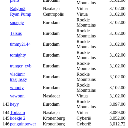
pleits
Eurodam
3,102.00
Mountains
Ralgon2
Nasdaqar
Virtua
3,102.00
Ryan Pump
Centropolis
Virtua
3,102.00
Rookie
snoepje
Eurodam
3,102.00
Mountains
Rookie
Tarsus
Eurodam
3,102.00
Mountains
Rookie
timmy2144
Eurodam
3,102.00
Mountains
Rookie
tomighty
Eurodam
3,102.00
Mountains
Rookie
tranqer_cyb
Eurodam
3,102.00
Mountains
vladimir
Rookie
Eurodam
3,102.00
trasjinsky
Mountains
Rookie
whooty
Eurodam
3,102.00
Mountains
yawonn
Nasdaqar
Virtua
3,102.00
Rookie
143
heyy
Eurodam
3,097.00
Mountains
144
Tortaam
Nasdaqar
Virtua
3,089.00
145
koekje 2
Kronenburg
Cyberië
3,052.00
146
penguinpower
Kronenburg
Cyberië
3,012.72