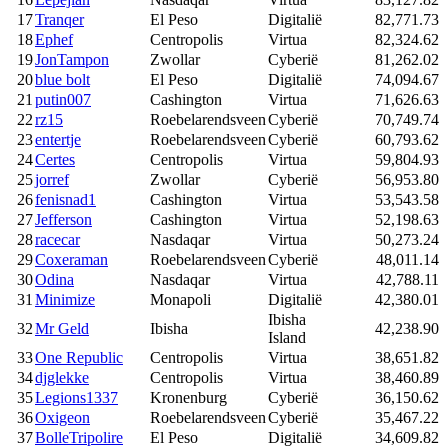
17
Tranqer
El Peso
Digitalië
82,771.73
18
Ephef
Centropolis
Virtua
82,324.62
19
JonTampon
Zwollar
Cyberië
81,262.02
20
blue bolt
El Peso
Digitalië
74,094.67
21
putin007
Cashington
Virtua
71,626.63
22
rz15
Roebelarendsveen
Cyberië
70,749.74
23
entertje
Roebelarendsveen
Cyberië
60,793.62
24
Certes
Centropolis
Virtua
59,804.93
25
jorref
Zwollar
Cyberië
56,953.80
26
fenisnad1
Cashington
Virtua
53,543.58
27
Jefferson
Cashington
Virtua
52,198.63
28
racecar
Nasdaqar
Virtua
50,273.24
29
Coxeraman
Roebelarendsveen
Cyberië
48,011.14
30
Odina
Nasdaqar
Virtua
42,788.11
31
Minimize
Monapoli
Digitalië
42,380.01
Ibisha
32
Mr Geld
Ibisha
42,238.90
Island
33
One Republic
Centropolis
Virtua
38,651.82
34
djglekke
Centropolis
Virtua
38,460.89
35
Legions1337
Kronenburg
Cyberië
36,150.62
36
Oxigeon
Roebelarendsveen
Cyberië
35,467.22
37
BolleTripolire
El Peso
Digitalië
34,609.82