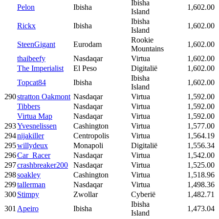
Ibisha
Pelon
Ibisha
1,602.00
Island
Ibisha
Rickx
Ibisha
1,602.00
Island
Rookie
SteenGigant
Eurodam
1,602.00
Mountains
thaibeefy
Nasdaqar
Virtua
1,602.00
The Imperialist
El Peso
Digitalië
1,602.00
Ibisha
Topcat84
Ibisha
1,602.00
Island
290
stratton Oakmont
Nasdaqar
Virtua
1,592.00
Tibbers
Nasdaqar
Virtua
1,592.00
Virtua Map
Nasdaqar
Virtua
1,592.00
293
Yvesnelissen
Cashington
Virtua
1,577.00
294
nijakiller
Centropolis
Virtua
1,564.19
295
willydeux
Monapoli
Digitalië
1,556.34
296
Car_Racer
Nasdaqar
Virtua
1,542.00
297
crashbreaker200
Nasdaqar
Virtua
1,525.00
298
soakley
Cashington
Virtua
1,518.96
299
tallerman
Nasdaqar
Virtua
1,498.36
300
Stimpy
Zwollar
Cyberië
1,482.71
Ibisha
301
Apeiro
Ibisha
1,473.04
Island