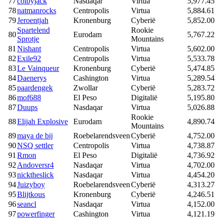
77
colbyjack
Nasdaqar
Virtua
5,977.45
78
natmanrocks
Centropolis
Virtua
5,884.61
79
Jeroentjah
Kronenburg
Cyberië
5,852.00
Spartelend
Rookie
80
Eurodam
5,767.22
Sprotje
Mountains
81
Nishant
Centropolis
Virtua
5,602.00
82
Exile92
Centropolis
Virtua
5,533.78
83
Le Vainqueur
Kronenburg
Cyberië
5,474.85
84
Daenerys
Cashington
Virtua
5,289.54
85
paardengek
Zwollar
Cyberië
5,283.72
86
mof688
El Peso
Digitalië
5,195.80
87
Duups
Nasdaqar
Virtua
5,026.88
Rookie
88
Elijah Explosive
Eurodam
4,890.74
Mountains
89
maya de bij
Roebelarendsveen
Cyberië
4,752.00
90
NSQ settler
Centropolis
Virtua
4,738.87
91
Rmon
El Peso
Digitalië
4,736.92
92
Andoversr4
Nasdaqar
Virtua
4,702.00
93
nicktheslick
Nasdaqar
Virtua
4,454.20
94
Juizyboy
Roebelarendsveen
Cyberië
4,313.27
95
Blijtkous
Kronenburg
Cyberië
4,246.51
96
seancl
Nasdaqar
Virtua
4,152.00
97
powerfinger
Cashington
Virtua
4,121.19