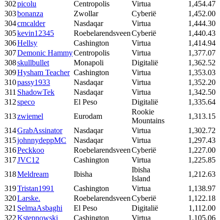
302
picolu
Centropolis
Virtua
1,454.47
303
bonanza
Zwollar
Cyberië
1,452.00
304
cmcalder
Nasdaqar
Virtua
1,444.30
305
kevin12345
Roebelarendsveen
Cyberië
1,440.43
306
Hellsy
Cashington
Virtua
1,414.94
307
Demonic Hammy
Centropolis
Virtua
1,377.07
308
skullbullet
Monapoli
Digitalië
1,362.52
309
Hysham Teacher
Cashington
Virtua
1,353.03
310
passy1933
Nasdaqar
Virtua
1,352.20
311
ShadowTek
Nasdaqar
Virtua
1,342.50
312
speco
El Peso
Digitalië
1,335.64
Rookie
313
zwiemel
Eurodam
1,313.15
Mountains
314
GrabAssinator
Nasdaqar
Virtua
1,302.72
315
johnnydeppMC
Nasdaqar
Virtua
1,297.43
316
Peckkoo
Roebelarendsveen
Cyberië
1,227.00
317
JVC12
Cashington
Virtua
1,225.85
Ibisha
318
Meldream
Ibisha
1,212.63
Island
319
Tristan1991
Cashington
Virtua
1,138.97
320
Larske.
Roebelarendsveen
Cyberië
1,122.18
321
SelmaAsbaghi
El Peso
Digitalië
1,112.00
322
Kstepnowski
Cashington
Virtua
1,105.06