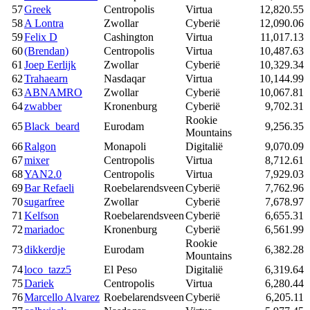
57
Greek
Centropolis
Virtua
12,820.55
58
A Lontra
Zwollar
Cyberië
12,090.06
59
Felix D
Cashington
Virtua
11,017.13
60
(Brendan)
Centropolis
Virtua
10,487.63
61
Joep Eerlijk
Zwollar
Cyberië
10,329.34
62
Trahaearn
Nasdaqar
Virtua
10,144.99
63
ABNAMRO
Zwollar
Cyberië
10,067.81
64
zwabber
Kronenburg
Cyberië
9,702.31
Rookie
65
Black_beard
Eurodam
9,256.35
Mountains
66
Ralgon
Monapoli
Digitalië
9,070.09
67
mixer
Centropolis
Virtua
8,712.61
68
YAN2.0
Centropolis
Virtua
7,929.03
69
Bar Refaeli
Roebelarendsveen
Cyberië
7,762.96
70
sugarfree
Zwollar
Cyberië
7,678.97
71
Kelfson
Roebelarendsveen
Cyberië
6,655.31
72
mariadoc
Kronenburg
Cyberië
6,561.99
Rookie
73
dikkerdje
Eurodam
6,382.28
Mountains
74
loco_tazz5
El Peso
Digitalië
6,319.64
75
Dariek
Centropolis
Virtua
6,280.44
76
Marcello Alvarez
Roebelarendsveen
Cyberië
6,205.11