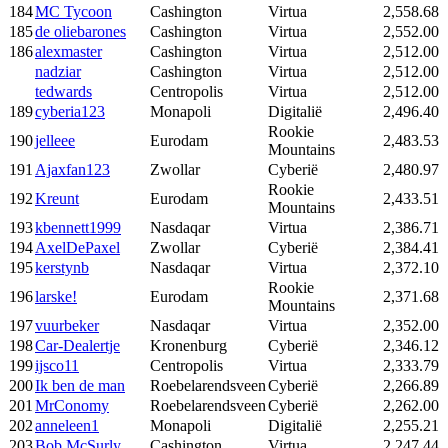
184
MC Tycoon
Cashington
Virtua
2,558.68
185
de oliebarones
Cashington
Virtua
2,552.00
186
alexmaster
Cashington
Virtua
2,512.00
nadziar
Cashington
Virtua
2,512.00
tedwards
Centropolis
Virtua
2,512.00
189
cyberia123
Monapoli
Digitalië
2,496.40
Rookie
190
jelleee
Eurodam
2,483.53
Mountains
191
Ajaxfan123
Zwollar
Cyberië
2,480.97
Rookie
192
Kreunt
Eurodam
2,433.51
Mountains
193
kbennett1999
Nasdaqar
Virtua
2,386.71
194
AxelDePaxel
Zwollar
Cyberië
2,384.41
195
kerstynb
Nasdaqar
Virtua
2,372.10
Rookie
196
larske!
Eurodam
2,371.68
Mountains
197
vuurbeker
Nasdaqar
Virtua
2,352.00
198
Car-Dealertje
Kronenburg
Cyberië
2,346.12
199
ijsco11
Centropolis
Virtua
2,333.79
200
Ik ben de man
Roebelarendsveen
Cyberië
2,266.89
201
MrConomy
Roebelarendsveen
Cyberië
2,262.00
202
anneleen1
Monapoli
Digitalië
2,255.21
203
Bob McSurly
Cashington
Virtua
2,247.44