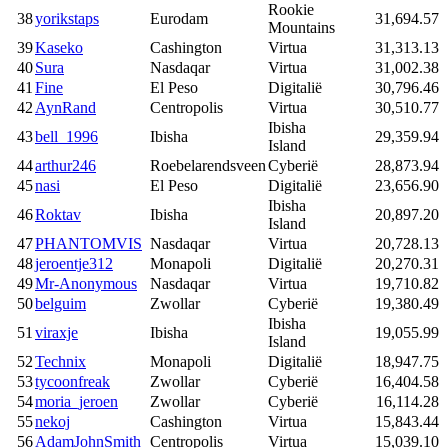
Rookie
38
yorikstaps
Eurodam
31,694.57
Mountains
39
Kaseko
Cashington
Virtua
31,313.13
40
Sura
Nasdaqar
Virtua
31,002.38
41
Fine
El Peso
Digitalië
30,796.46
42
AynRand
Centropolis
Virtua
30,510.77
Ibisha
43
bell_1996
Ibisha
29,359.94
Island
44
arthur246
Roebelarendsveen
Cyberië
28,873.94
45
nasi
El Peso
Digitalië
23,656.90
Ibisha
46
Roktav
Ibisha
20,897.20
Island
47
PHANTOMVIS
Nasdaqar
Virtua
20,728.13
48
jeroentje312
Monapoli
Digitalië
20,270.31
49
Mr-Anonymous
Nasdaqar
Virtua
19,710.82
50
belguim
Zwollar
Cyberië
19,380.49
Ibisha
51
viraxje
Ibisha
19,055.99
Island
52
Technix
Monapoli
Digitalië
18,947.75
53
tycoonfreak
Zwollar
Cyberië
16,404.58
54
moria_jeroen
Zwollar
Cyberië
16,114.28
55
nekoj
Cashington
Virtua
15,843.44
56
AdamJohnSmith
Centropolis
Virtua
15,039.10