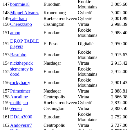
Rookie
147
bommie18
Eurodam
3,005.60
Mountains
148
Miquel Alvarez
Kronenburg
Cyberië
3,002.00
149
caterham
Roebelarendsveen
Cyberië
3,001.99
150
Cherezzabo
Cashington
Virtua
2,998.39
Rookie
151
amon
Eurodam
2,988.40
Mountains
DROP TABLE
152
El Peso
Digitalië
2,950.00
players
Rookie
153
Basubbo
Eurodam
2,915.63
Mountains
154
nicktheprick
Nasdaqar
Virtua
2,913.42
siemenrey is
Rookie
155
Eurodam
2,912.00
dood
Mountains
Rookie
156
rockyharry
Eurodam
2,901.43
Mountains
157
Primetimer
Nasdaqar
Virtua
2,888.81
158
Ancalime
Centropolis
Virtua
2,866.98
159
matthijs o
Roebelarendsveen
Cyberië
2,832.00
160
Veneti
Cashington
Virtua
2,800.50
Rookie
161
DDfan3000
Eurodam
2,752.00
Mountains
162
Andoversr7
Centropolis
Virtua
2,727.00