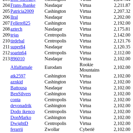
204
Frans-Jhanke
Nasdaqar
Virtua
2,211.87
205
Patricia2009
Cashington
Virtua
2,207.32
206
Ilral
Nasdaqar
Virtua
2,202.00
207
Fellere825
Cashington
Virtua
2,192.00
208
aztech
Nasdaqar
Virtua
2,175.81
209
tejas
Centropolis
Virtua
2,142.00
210
tirdebal
Centropolis
Virtua
2,121.76
211
super84
Nasdaqar
Virtua
2,120.35
212
soarin64
Centropolis
Virtua
2,112.00
213
896010
Nasdaqar
Virtua
2,102.00
Rookie
Alfalfamale
Eurodam
2,102.00
Mountains
atk2597
Cashington
Virtua
2,102.00
aznkid
Cashington
Virtua
2,102.00
Battousa
Nasdaqar
Virtua
2,102.00
BenSilvers
Cashington
Virtua
2,102.00
conta
Centropolis
Virtua
2,102.00
devonadrik
Cashington
Virtua
2,102.00
Dodo ikenco
Centropolis
Virtua
2,102.00
DonMarko
Cashington
Virtua
2,102.00
DwightD
Centropolis
Virtua
2,102.00
ferarrii
Zwollar
Cyberië
2,102.00