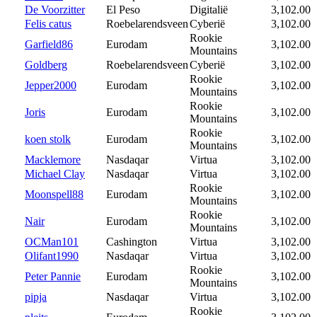
De Voorzitter
El Peso
Digitalië
3,102.00
Felis catus
Roebelarendsveen
Cyberië
3,102.00
Rookie
Garfield86
Eurodam
3,102.00
Mountains
Goldberg
Roebelarendsveen
Cyberië
3,102.00
Rookie
Jepper2000
Eurodam
3,102.00
Mountains
Rookie
Joris
Eurodam
3,102.00
Mountains
Rookie
koen stolk
Eurodam
3,102.00
Mountains
Macklemore
Nasdaqar
Virtua
3,102.00
Michael Clay
Nasdaqar
Virtua
3,102.00
Rookie
Moonspell88
Eurodam
3,102.00
Mountains
Rookie
Nair
Eurodam
3,102.00
Mountains
OCMan101
Cashington
Virtua
3,102.00
Olifant1990
Nasdaqar
Virtua
3,102.00
Rookie
Peter Pannie
Eurodam
3,102.00
Mountains
pipja
Nasdaqar
Virtua
3,102.00
Rookie