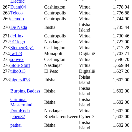
Electric
267
Euanj04
Cashington
Virtua
1,778.94
268
Teleco
Centropolis
Virtua
1,776.88
269
clemdo
Centropolis
Virtua
1,744.90
Ibisha
270
De Nada
Ibisha
1,735.44
Island
271
deLinx
Centropolis
Virtua
1,730.46
272
911lego
Nasdaqar
Virtua
1,727.00
273
SiemenRey1
Cashington
Virtua
1,717.28
274
lw123
Monapoli
Digitalië
1,703.71
275
soovex
Cashington
Virtua
1,696.70
276
Stole Stuff
Nasdaqar
Virtua
1,669.84
277
tilbo013
El Peso
Digitalië
1,627.26
Ibisha
278
bigdezil28
Ibisha
1,602.00
Island
Ibisha
Burping Badass
Ibisha
1,602.00
Island
Criminal
Ibisha
Ibisha
1,602.00
Mastermind
Island
DomRoda
Nasdaqar
Virtua
1,602.00
jeben87
Roebelarendsveen
Cyberië
1,602.00
Ibisha
pathai
Ibisha
1,602.00
Island