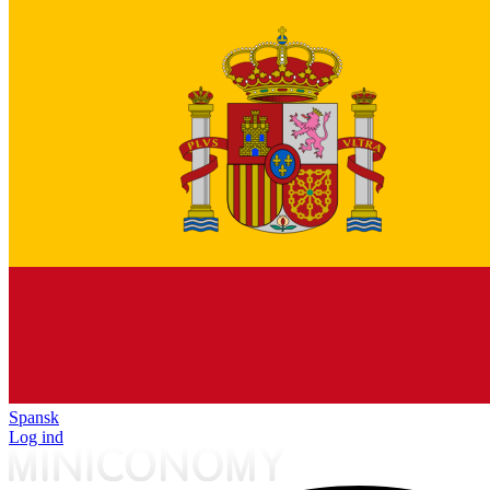
Spansk
Log ind