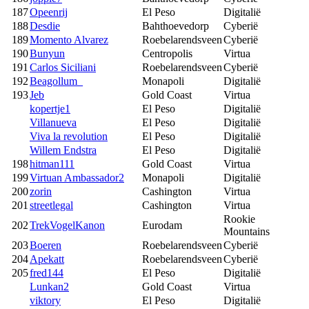
187
Opeenrij
El Peso
Digitalië
188
Desdie
Bahthoevedorp
Cyberië
189
Momento Alvarez
Roebelarendsveen
Cyberië
190
Bunyun
Centropolis
Virtua
191
Carlos Siciliani
Roebelarendsveen
Cyberië
192
Beagollum_
Monapoli
Digitalië
193
Jeb
Gold Coast
Virtua
kopertje1
El Peso
Digitalië
Villanueva
El Peso
Digitalië
Viva la revolution
El Peso
Digitalië
Willem Endstra
El Peso
Digitalië
198
hitman111
Gold Coast
Virtua
199
Virtuan Ambassador2
Monapoli
Digitalië
200
zorin
Cashington
Virtua
201
streetlegal
Cashington
Virtua
Rookie
202
TrekVogelKanon
Eurodam
Mountains
203
Boeren
Roebelarendsveen
Cyberië
204
Apekatt
Roebelarendsveen
Cyberië
205
fred144
El Peso
Digitalië
Lunkan2
Gold Coast
Virtua
viktory
El Peso
Digitalië