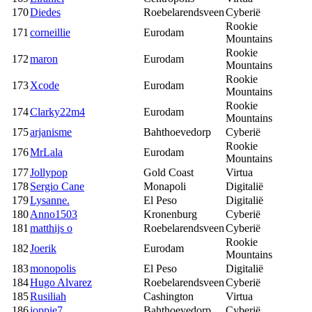
170
Diedes
Roebelarendsveen
Cyberië
Rookie
171
corneillie
Eurodam
Mountains
Rookie
172
maron
Eurodam
Mountains
Rookie
173
Xcode
Eurodam
Mountains
Rookie
174
Clarky22m4
Eurodam
Mountains
175
arjanisme
Bahthoevedorp
Cyberië
Rookie
176
MrLala
Eurodam
Mountains
177
Jollypop
Gold Coast
Virtua
178
Sergio Cane
Monapoli
Digitalië
179
Lysanne.
El Peso
Digitalië
180
Anno1503
Kronenburg
Cyberië
181
matthijs o
Roebelarendsveen
Cyberië
Rookie
182
Joerik
Eurodam
Mountains
183
monopolis
El Peso
Digitalië
184
Hugo Alvarez
Roebelarendsveen
Cyberië
185
Rusiliah
Cashington
Virtua
186
joppie7
Bahthoevedorp
Cyberië