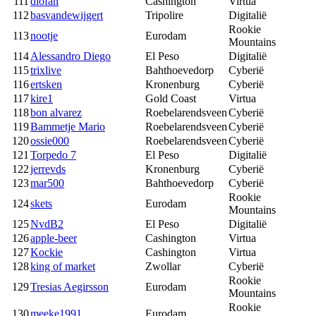
111
diofan
Cashington
Virtua
112
basvandewijgert
Tripolire
Digitalië
Rookie
113
nootje
Eurodam
Mountains
114
Alessandro Diego
El Peso
Digitalië
115
trixlive
Bahthoevedorp
Cyberië
116
ertsken
Kronenburg
Cyberië
117
kire1
Gold Coast
Virtua
118
bon alvarez
Roebelarendsveen
Cyberië
119
Bammetje Mario
Roebelarendsveen
Cyberië
120
ossie000
Roebelarendsveen
Cyberië
121
Torpedo 7
El Peso
Digitalië
122
jerrevds
Kronenburg
Cyberië
123
mar500
Bahthoevedorp
Cyberië
Rookie
124
skets
Eurodam
Mountains
125
NvdB2
El Peso
Digitalië
126
apple-beer
Cashington
Virtua
127
Kockie
Cashington
Virtua
128
king of market
Zwollar
Cyberië
Rookie
129
Tresias Aegirsson
Eurodam
Mountains
Rookie
130
meeke1991
Eurodam