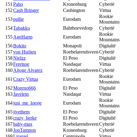
151
Paho
Kronenburg
Cyberië
152
Cash Bringer
Cashington
Virtua
Rookie
153
pullie
Eurodam
Mountains
154
Tabakko
Bahthoevedorp
Cyberië
Rookie
155
AgeHarm
Eurodam
Mountains
156
Bokito
Monapoli
Digitalië
157
von Huöten
Roebelarendsveen
Cyberië
158
Nielzz
El Peso
Digitalië
159
Feretuse
Nasdaqar
Virtua
160
Aljoge Alvarez
Roebelarendsveen
Cyberië
Rookie
161
Crazy Virtua
Eurodam
Mountains
162
Moreno666
El Peso
Digitalië
163
Javelein
Nasdaqar
Virtua
Rookie
164
just_me_loesje
Eurodam
Mountains
165
jivethem
El Peso
Digitalië
166
crazy_berke
El Peso
Digitalië
167
baby-max
Roebelarendsveen
Cyberië
168
JonTampon
Kronenburg
Cyberië
169
Liraniel
Centropolis
Virtua