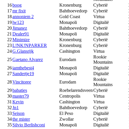
16
boog
Kronenburg
Cyberië
17
mr fixit
Bahthoevedorp
Cyberië
18
annoniem 2
Gold Coast
Virtua
19
lw123
Monapoli
Digitalië
20
Jimanez
Bahthoevedorp
Cyberië
21
Dealer91
Monapoli
Digitalië
22
Minimize
Kronenburg
Cyberië
23
L!NK!NPARKER
Kronenburg
Cyberië
24
G.Glansrijk
Cashington
Virtua
Rookie
25
Gaetano Alvarez
Eurodam
Mountains
26
iamthebest4
Monapoli
Digitalië
27
Sandertje19
Monapoli
Digitalië
Rookie
28
Vincitoree
Eurodam
Mountains
29
babaties
Roebelarendsveen
Cyberië
30
master79
Centropolis
Virtua
31
Kevin
Cashington
Virtua
32
Jn1
Bahthoevedorp
Cyberië
33
Seison
El Peso
Digitalië
34
the mister
Zwollar
Cyberië
35
Silvio Berlishconi
Monapoli
Digitalië