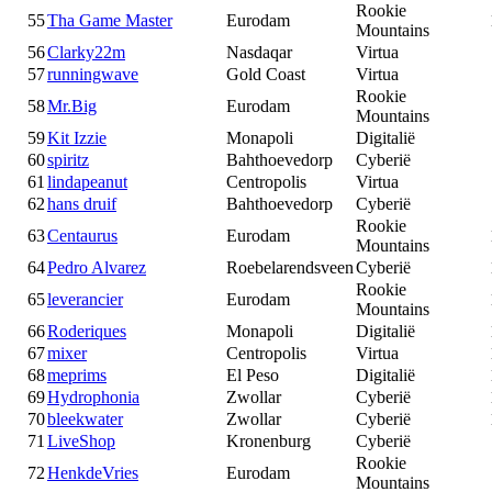
Rookie
55
Tha Game Master
Eurodam
Mountains
56
Clarky22m
Nasdaqar
Virtua
57
runningwave
Gold Coast
Virtua
Rookie
58
Mr.Big
Eurodam
Mountains
59
Kit Izzie
Monapoli
Digitalië
60
spiritz
Bahthoevedorp
Cyberië
61
lindapeanut
Centropolis
Virtua
62
hans druif
Bahthoevedorp
Cyberië
Rookie
63
Centaurus
Eurodam
Mountains
64
Pedro Alvarez
Roebelarendsveen
Cyberië
Rookie
65
leverancier
Eurodam
Mountains
66
Roderiques
Monapoli
Digitalië
67
mixer
Centropolis
Virtua
68
meprims
El Peso
Digitalië
69
Hydrophonia
Zwollar
Cyberië
70
bleekwater
Zwollar
Cyberië
71
LiveShop
Kronenburg
Cyberië
Rookie
72
HenkdeVries
Eurodam
Mountains