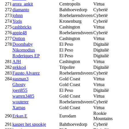
271
arora_ankit
Centropolis
Virtua
272
diamanto
Bahthoevedorp
Cyberië
273
johnn
Roebelarendsveen
Cyberië
274
Yoris
Kronenburg
Cyberië
275
cashbricks
Cashington
Virtua
276
appie48
Roebelarendsveen
Cyberië
277
Ontion
Cashington
Virtua
278
Doombaby
El Peso
Digitalië
Nikomodius
El Peso
Digitalië
Roderiques EP
El Peso
Digitalië
281
AJH
Cashington
Virtua
282
gekko4
Tripolire
Digitalië
283
Fausto Alvarez
Roebelarendsveen
Cyberië
284
gasman3
Gold Coast
Virtua
Ghosty
Gold Coast
Virtua
joeri855
El Peso
Digitalië
warren3485
Gold Coast
Virtua
wouterer
Roebelarendsveen
Cyberië
Xarpas
Gold Coast
Virtua
Rookie
290
Erkan.E
Eurodam
Mountains
291
kasper het spookje
Bahthoevedorp
Cyberië