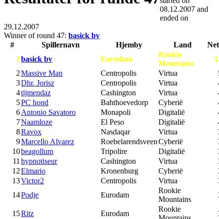
started on
08.12.2007
and
ended on
29.12.2007
Winner of round 47:
basick bv
#
Spillernavn
Hjemby
Land
Net
Rookie
1
basick bv
Eurodam
1
Mountains
2
Massive Man
Centropolis
Virtua
3
Dhr. Jorisz
Centropolis
Virtua
4
tijmendaz
Cashington
Virtua
5
PC hond
Bahthoevedorp
Cyberië
6
Antonio Savatoro
Monapoli
Digitalië
7
Naamloze
El Peso
Digitalië
8
Ravox
Nasdaqar
Virtua
9
Marcello Alvarez
Roebelarendsveen
Cyberië
10
beagollum
Tripolire
Digitalië
11
hypnotiseur
Cashington
Virtua
12
Elmario
Kronenburg
Cyberië
13
Victor2
Centropolis
Virtua
Rookie
14
Podje
Eurodam
Mountains
Rookie
15
Ritz
Eurodam
Mountains