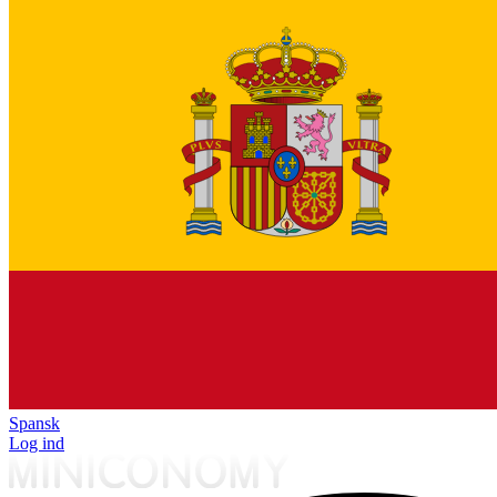
Spansk
Log ind