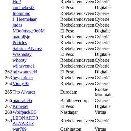
Hot!
Roebelarendsveen
Cyberië
iamthebest2
El Peso
Digitalië
Inopinino
Roebelarendsveen
Cyberië
J_Heemelaar
Roebelarendsveen
Cyberië
judas
Roebelarendsveen
Cyberië
M0o0mage0o0M
El Peso
Digitalië
matthijsje
Roebelarendsveen
Cyberië
Pericles
Roebelarendsveen
Cyberië
Sabrina Alvarez
Roebelarendsveen
Cyberië
Washaday
El Peso
Digitalië
whooty
Roebelarendsveen
Cyberië
wijnsyente1
Roebelarendsveen
Cyberië
262
mjzwaneveld
El Peso
Digitalië
263
heyparkeer
Roebelarendsveen
Cyberië
264
Vinny ®
Roebelarendsveen
Cyberië
Rookie
265
Tito Alvarez
Eurodam
Mountains
266
mansabela
Bahthoevedorp
Cyberië
267
Knoepel
El Peso
Digitalië
268
WolfpackEE
Nasdaqar
Virtua
LEONARD0
269
Roebelarendsveen
Cyberië
ALVAREZ
war789
Cashington
Virtua