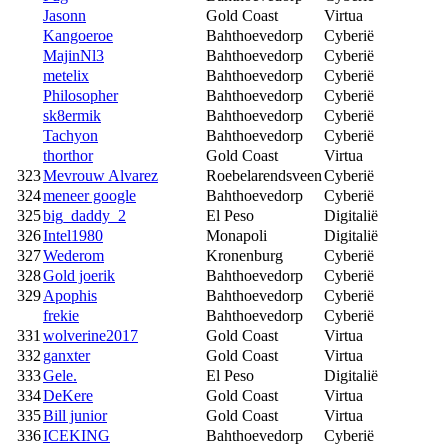
Jasonn
Gold Coast
Virtua
Kangoeroe
Bahthoevedorp
Cyberië
MajinNl3
Bahthoevedorp
Cyberië
metelix
Bahthoevedorp
Cyberië
Philosopher
Bahthoevedorp
Cyberië
sk8ermik
Bahthoevedorp
Cyberië
Tachyon
Bahthoevedorp
Cyberië
thorthor
Gold Coast
Virtua
323
Mevrouw Alvarez
Roebelarendsveen
Cyberië
324
meneer google
Bahthoevedorp
Cyberië
325
big_daddy_2
El Peso
Digitalië
326
Intel1980
Monapoli
Digitalië
327
Wederom
Kronenburg
Cyberië
328
Gold joerik
Bahthoevedorp
Cyberië
329
Apophis
Bahthoevedorp
Cyberië
frekie
Bahthoevedorp
Cyberië
331
wolverine2017
Gold Coast
Virtua
332
ganxter
Gold Coast
Virtua
333
Gele.
El Peso
Digitalië
334
DeKere
Gold Coast
Virtua
335
Bill junior
Gold Coast
Virtua
336
ICEKING
Bahthoevedorp
Cyberië