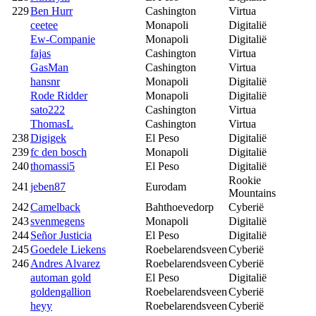
229
Ben Hurr
Cashington
Virtua
ceetee
Monapoli
Digitalië
Ew-Companie
Monapoli
Digitalië
fajas
Cashington
Virtua
GasMan
Cashington
Virtua
hansnr
Monapoli
Digitalië
Rode Ridder
Monapoli
Digitalië
sato222
Cashington
Virtua
ThomasL
Cashington
Virtua
238
Digigek
El Peso
Digitalië
239
fc den bosch
Monapoli
Digitalië
240
thomassi5
El Peso
Digitalië
Rookie
241
jeben87
Eurodam
Mountains
242
Camelback
Bahthoevedorp
Cyberië
243
svenmegens
Monapoli
Digitalië
244
Señor Justicia
El Peso
Digitalië
245
Goedele Liekens
Roebelarendsveen
Cyberië
246
Andres Alvarez
Roebelarendsveen
Cyberië
automan gold
El Peso
Digitalië
goldengallion
Roebelarendsveen
Cyberië
heyy
Roebelarendsveen
Cyberië