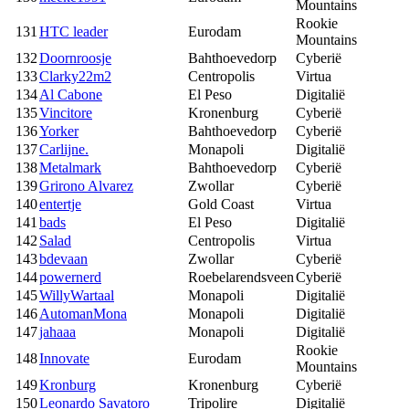
Mountains
Rookie
131
HTC leader
Eurodam
Mountains
132
Doornroosje
Bahthoevedorp
Cyberië
133
Clarky22m2
Centropolis
Virtua
134
Al Cabone
El Peso
Digitalië
135
Vincitore
Kronenburg
Cyberië
136
Yorker
Bahthoevedorp
Cyberië
137
Carlijne.
Monapoli
Digitalië
138
Metalmark
Bahthoevedorp
Cyberië
139
Grirono Alvarez
Zwollar
Cyberië
140
entertje
Gold Coast
Virtua
141
bads
El Peso
Digitalië
142
Salad
Centropolis
Virtua
143
bdevaan
Zwollar
Cyberië
144
powernerd
Roebelarendsveen
Cyberië
145
WillyWartaal
Monapoli
Digitalië
146
AutomanMona
Monapoli
Digitalië
147
jahaaa
Monapoli
Digitalië
Rookie
148
Innovate
Eurodam
Mountains
149
Kronburg
Kronenburg
Cyberië
150
Leonardo Savatoro
Tripolire
Digitalië