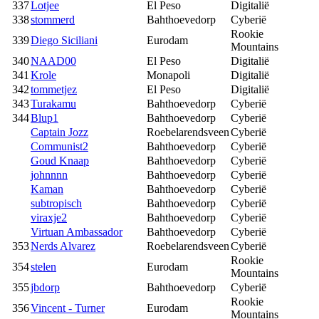
337
Lotjee
El Peso
Digitalië
338
stommerd
Bahthoevedorp
Cyberië
Rookie
339
Diego Siciliani
Eurodam
Mountains
340
NAAD00
El Peso
Digitalië
341
Krole
Monapoli
Digitalië
342
tommetjez
El Peso
Digitalië
343
Turakamu
Bahthoevedorp
Cyberië
344
Blup1
Bahthoevedorp
Cyberië
Captain Jozz
Roebelarendsveen
Cyberië
Communist2
Bahthoevedorp
Cyberië
Goud Knaap
Bahthoevedorp
Cyberië
johnnnn
Bahthoevedorp
Cyberië
Kaman
Bahthoevedorp
Cyberië
subtropisch
Bahthoevedorp
Cyberië
viraxje2
Bahthoevedorp
Cyberië
Virtuan Ambassador
Bahthoevedorp
Cyberië
353
Nerds Alvarez
Roebelarendsveen
Cyberië
Rookie
354
stelen
Eurodam
Mountains
355
jbdorp
Bahthoevedorp
Cyberië
Rookie
356
Vincent - Turner
Eurodam
Mountains