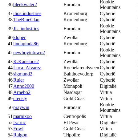
Rookie
36
bleekwater2
Eurodam
Mountains
37
ilios-industries
Kronenburg
Cyberië
38
TheBlueClan
Kronenburg
Cyberië
Rookie
39
JL_industries
Eurodam
Mountains
40
kloper
Zwollar
Cyberië
41
lindapinda86
Kronenburg
Cyberië
Rookie
42
newboyintown2
Eurodam
Mountains
43
K.Kansloos2
Zwollar
Cyberië
44
Luca_Alvarez
Roebelarendsveen
Cyberië
45
sigmund2
Bahthoevedorp
Cyberië
46
Ruler
Zwollar
Cyberië
47
Anno2000
Monapoli
Digitalië
48
Arnebo2
Nasdaqar
Virtua
49
crepsly
Gold Coast
Virtua
Rookie
50
praywin
Eurodam
Mountains
51
marnixoo
Centropolis
Virtua
52
fsc inc
El Peso
Digitalië
53
Fowl
Gold Coast
Virtua
54
Ralgon
Tripolire
Digitalië