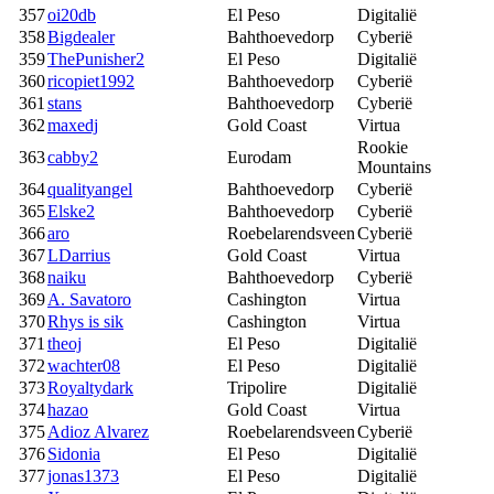
357
oi20db
El Peso
Digitalië
358
Bigdealer
Bahthoevedorp
Cyberië
359
ThePunisher2
El Peso
Digitalië
360
ricopiet1992
Bahthoevedorp
Cyberië
361
stans
Bahthoevedorp
Cyberië
362
maxedj
Gold Coast
Virtua
Rookie
363
cabby2
Eurodam
Mountains
364
qualityangel
Bahthoevedorp
Cyberië
365
Elske2
Bahthoevedorp
Cyberië
366
aro
Roebelarendsveen
Cyberië
367
LDarrius
Gold Coast
Virtua
368
naiku
Bahthoevedorp
Cyberië
369
A. Savatoro
Cashington
Virtua
370
Rhys is sik
Cashington
Virtua
371
theoj
El Peso
Digitalië
372
wachter08
El Peso
Digitalië
373
Royaltydark
Tripolire
Digitalië
374
hazao
Gold Coast
Virtua
375
Adioz Alvarez
Roebelarendsveen
Cyberië
376
Sidonia
El Peso
Digitalië
377
jonas1373
El Peso
Digitalië