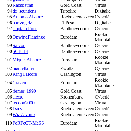
93
Rabskatran
Gold Coast
Virtua
94
de_seuntiens
Tripolire
Digitalië
95
Antonio Alvarez
Roebelarendsveen
Cyberië
96
bartvogelz
El Peso
Digitalië
97
Captain Price
Bahthoevedorp
Cyberië
Rookie
98
OpwindFlamingo
Eurodam
Mountains
99
Salvor
Bahthoevedorp
Cyberië
100
SCF_14
Bahthoevedorp
Cyberië
Rookie
101
Miquel Alvarez
Eurodam
Mountains
102
marcelbuter
Zwollar
Cyberië
103
King Falcore
Cashington
Virtua
Rookie
104
Craven
Eurodam
Mountains
105
riemer_1990
Gold Coast
Virtua
106
alecto
Kronenburg
Cyberië
107
tycoon2000
Cashington
Virtua
108
Daes
Roebelarendsveen
Cyberië
109
Wiz Alvarez
Roebelarendsveen
Cyberië
Rookie
110
PeRFeCT-MeSS
Eurodam
Mountains