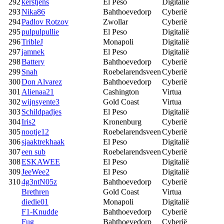
292
kerstjens
El Peso
Digitalië
293
Nika86
Bahthoevedorp
Cyberië
294
Padlov Rotzov
Zwollar
Cyberië
295
pulpulpullie
El Peso
Digitalië
296
TribleJ
Monapoli
Digitalië
297
jamnek
El Peso
Digitalië
298
Battery
Bahthoevedorp
Cyberië
299
Snah
Roebelarendsveen
Cyberië
300
Don Alvarez
Bahthoevedorp
Cyberië
301
Alienaa21
Cashington
Virtua
302
wijnsyente3
Gold Coast
Virtua
303
Schildpadjes
El Peso
Digitalië
304
Iris2
Kronenburg
Cyberië
305
nootje12
Roebelarendsveen
Cyberië
306
sjaaktrekhaak
El Peso
Digitalië
307
een sub
Roebelarendsveen
Cyberië
308
ESKAWEE
El Peso
Digitalië
309
JeeWee2
El Peso
Digitalië
310
4g3ntN05z
Bahthoevedorp
Cyberië
Brethren
Gold Coast
Virtua
diedie01
Monapoli
Digitalië
F1-Knudde
Bahthoevedorp
Cyberië
Fug
Bahthoevedorp
Cyberië