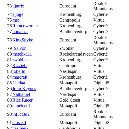
Rookie
73
tijntrix
Eurodam
Mountains
74
aljoge
Kronenburg
Cyberië
75
mrp
Centropolis
Virtua
76
Remcowouter
Kronenburg
Cyberië
77
bonanza
Bahthoevedorp
Cyberië
Rookie
78
KingSpyke
Eurodam
Mountains
79
-Salvor-
Zwollar
Cyberië
80
metelix111
Roebelarendsveen
Cyberië
81
zwabber
Kronenburg
Cyberië
82
RizzieL
Centropolis
Virtua
83
robertd
Nasdaqar
Virtua
84
marcraft
Kronenburg
Cyberië
85
Lindaa.
Monapoli
Digitalië
86
John Keynes
Bahthoevedorp
Cyberië
87
Nathaniel
Nasdaqar
Virtua
88
Rice Racer
Gold Coast
Virtua
89
anneleen1
Monapoli
Digitalië
Rookie
90
inf3ct3d2
Eurodam
Mountains
91
Gax 30
Monapoli
Digitalië
92
gasman2
Centropolis
Virtua