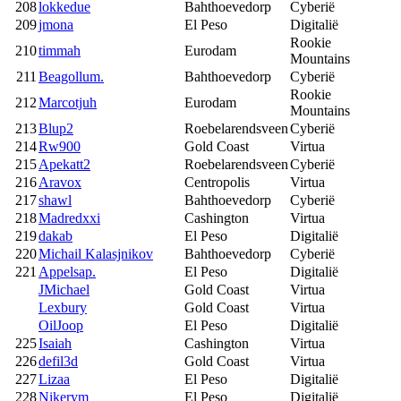
208
lokkedue
Bahthoevedorp
Cyberië
209
jmona
El Peso
Digitalië
Rookie
210
timmah
Eurodam
Mountains
211
Beagollum.
Bahthoevedorp
Cyberië
Rookie
212
Marcotjuh
Eurodam
Mountains
213
Blup2
Roebelarendsveen
Cyberië
214
Rw900
Gold Coast
Virtua
215
Apekatt2
Roebelarendsveen
Cyberië
216
Aravox
Centropolis
Virtua
217
shawl
Bahthoevedorp
Cyberië
218
Madredxxi
Cashington
Virtua
219
dakab
El Peso
Digitalië
220
Michail Kalasjnikov
Bahthoevedorp
Cyberië
221
Appelsap.
El Peso
Digitalië
JMichael
Gold Coast
Virtua
Lexbury
Gold Coast
Virtua
OilJoop
El Peso
Digitalië
225
Isaiah
Cashington
Virtua
226
defil3d
Gold Coast
Virtua
227
Lizaa
El Peso
Digitalië
228
Nikerym
El Peso
Digitalië