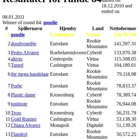
started on
18.12.2010
and
ended on
08.01.2011
Winner of round 84:
goudie
#
Spillernavn
Hjemby
Land
Nettoformue
1
goudie
Cashington
Virtua
216,707.09
Rookie
2
doodvogeltje
Eurodam
141,597.31
Mountains
3
Pedro Alvarez
Roebelarendsveen
Cyberië
133,970.38
4
alecto
Centropolis
Virtua
115,508.05
5
Tuned
Cashington
Virtua
104,180.61
Rookie
6
the mega handelaar
Eurodam
79,118.98
Mountains
Rookie
7
Podje
Eurodam
78,833.37
Mountains
8
Plastic dame
Kronenburg
Cyberië
78,389.74
Rookie
9
justinote
Eurodam
76,944.08
Mountains
10
Trow
Kronenburg
Cyberië
56,231.79
11
Gold Runner
Cashington
Virtua
53,138.30
12
Chiara Alvarez
Monapoli
Digitalië
51,139.26
Rookie
13
Flapdrol
Eurodam
50,572.25
Mountains