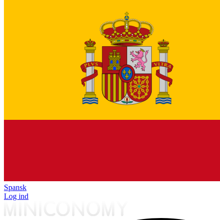
Spansk
Log ind