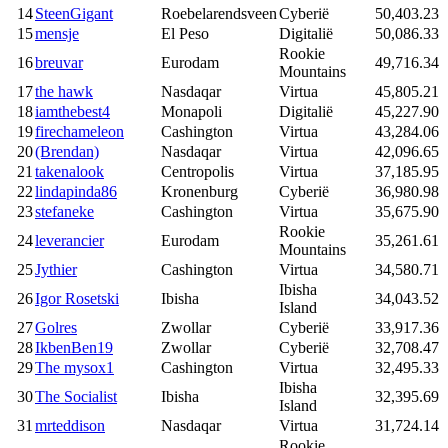
14
SteenGigant
Roebelarendsveen
Cyberië
50,403.23
15
mensje
El Peso
Digitalië
50,086.33
Rookie
16
breuvar
Eurodam
49,716.34
Mountains
17
the hawk
Nasdaqar
Virtua
45,805.21
18
iamthebest4
Monapoli
Digitalië
45,227.90
19
firechameleon
Cashington
Virtua
43,284.06
20
(Brendan)
Nasdaqar
Virtua
42,096.65
21
takenalook
Centropolis
Virtua
37,185.95
22
lindapinda86
Kronenburg
Cyberië
36,980.98
23
stefaneke
Cashington
Virtua
35,675.90
Rookie
24
leverancier
Eurodam
35,261.61
Mountains
25
Jythier
Cashington
Virtua
34,580.71
Ibisha
26
Igor Rosetski
Ibisha
34,043.52
Island
27
Golres
Zwollar
Cyberië
33,917.36
28
IkbenBen19
Zwollar
Cyberië
32,708.47
29
The mysox1
Cashington
Virtua
32,495.33
Ibisha
30
The Socialist
Ibisha
32,395.69
Island
31
mrteddison
Nasdaqar
Virtua
31,724.14
Rookie