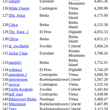
125
whooty
Eurodam
4,465.26
Mountains
126
White Queen
Cashington
Virtua
4,280.90
Ibisha
127
Dhr. Jorisz
Ibisha
4,175.00
Island
Ibisha
128
Chica
Ibisha
4,155.58
Island
129
The_King_2
El Peso
Digitalië
4,055.33
Ibisha
130
Olivia
Ibisha
4,015.23
Island
131
ik_zwollartje
Zwollar
Cyberië
3,904.24
Rookie
132
Jackie Chan
Eurodam
3,768.26
Mountains
Ibisha
133
martijn5
Ibisha
3,752.91
Island
134
witmoca
El Peso
Digitalië
3,744.29
135
annoniem 2
Centropolis
Virtua
3,600.50
136
stijnvbergen
Roebelarendsveen
Cyberië
3,567.20
137
racecar
Cashington
Virtua
3,535.56
138
Fredje Kroketje
Zwollar
Cyberië
3,445.84
139
hell_riser
Centropolis
Virtua
3,438.08
140
Bittersweet Ibisha
Nasdaqar
Virtua
3,408.47
141
Minomoon
Roebelarendsveen
Cyberië
3,407.89
142
Daes
Roebelarendsveen
Cyberië
3,313.70