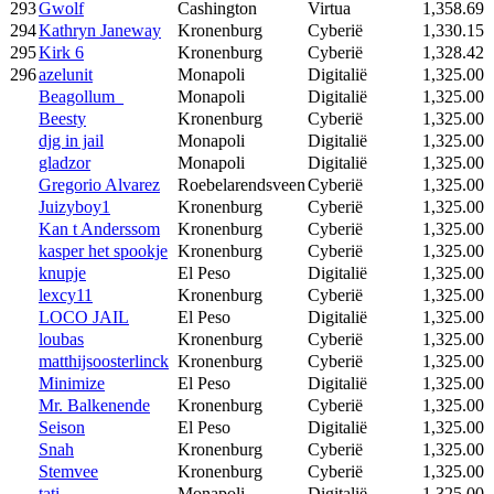
293
Gwolf
Cashington
Virtua
1,358.69
294
Kathryn Janeway
Kronenburg
Cyberië
1,330.15
295
Kirk 6
Kronenburg
Cyberië
1,328.42
296
azelunit
Monapoli
Digitalië
1,325.00
Beagollum_
Monapoli
Digitalië
1,325.00
Beesty
Kronenburg
Cyberië
1,325.00
djg in jail
Monapoli
Digitalië
1,325.00
gladzor
Monapoli
Digitalië
1,325.00
Gregorio Alvarez
Roebelarendsveen
Cyberië
1,325.00
Juizyboy1
Kronenburg
Cyberië
1,325.00
Kan t Anderssom
Kronenburg
Cyberië
1,325.00
kasper het spookje
Kronenburg
Cyberië
1,325.00
knupje
El Peso
Digitalië
1,325.00
lexcy11
Kronenburg
Cyberië
1,325.00
LOCO JAIL
El Peso
Digitalië
1,325.00
loubas
Kronenburg
Cyberië
1,325.00
matthijsoosterlinck
Kronenburg
Cyberië
1,325.00
Minimize
El Peso
Digitalië
1,325.00
Mr. Balkenende
Kronenburg
Cyberië
1,325.00
Seison
El Peso
Digitalië
1,325.00
Snah
Kronenburg
Cyberië
1,325.00
Stemvee
Kronenburg
Cyberië
1,325.00
tati
Monapoli
Digitalië
1,325.00