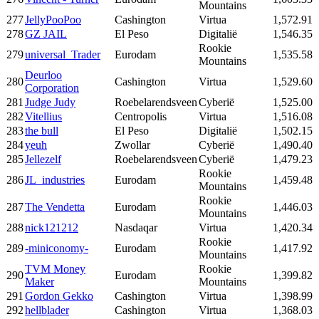
Mountains
277
JellyPooPoo
Cashington
Virtua
1,572.91
278
GZ JAIL
El Peso
Digitalië
1,546.35
Rookie
279
universal_Trader
Eurodam
1,535.58
Mountains
Deurloo
280
Cashington
Virtua
1,529.60
Corporation
281
Judge Judy
Roebelarendsveen
Cyberië
1,525.00
282
Vitellius
Centropolis
Virtua
1,516.08
283
the bull
El Peso
Digitalië
1,502.15
284
yeuh
Zwollar
Cyberië
1,490.40
285
Jellezelf
Roebelarendsveen
Cyberië
1,479.23
Rookie
286
JL_industries
Eurodam
1,459.48
Mountains
Rookie
287
The Vendetta
Eurodam
1,446.03
Mountains
288
nick121212
Nasdaqar
Virtua
1,420.34
Rookie
289
-miniconomy-
Eurodam
1,417.92
Mountains
TVM Money
Rookie
290
Eurodam
1,399.82
Maker
Mountains
291
Gordon Gekko
Cashington
Virtua
1,398.99
292
hellblader
Cashington
Virtua
1,368.03