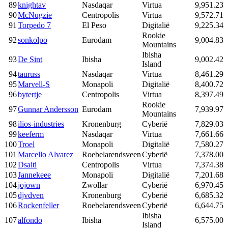
89
knightav
Nasdaqar
Virtua
9,951.23
90
McNugzie
Centropolis
Virtua
9,572.71
91
Torpedo 7
El Peso
Digitalië
9,225.34
Rookie
92
sonkolpo
Eurodam
9,004.83
Mountains
Ibisha
93
De Sint
Ibisha
9,002.42
Island
94
tauruss
Nasdaqar
Virtua
8,461.29
95
Marvell-S
Monapoli
Digitalië
8,400.72
96
bytertje
Centropolis
Virtua
8,397.49
Rookie
97
Gunnar Andersson
Eurodam
7,939.97
Mountains
98
ilios-industries
Kronenburg
Cyberië
7,829.03
99
keeferm
Nasdaqar
Virtua
7,661.66
100
Troel
Monapoli
Digitalië
7,580.27
101
Marcello Alvarez
Roebelarendsveen
Cyberië
7,378.00
102
Dsaiti
Centropolis
Virtua
7,374.38
103
Jannekeee
Monapoli
Digitalië
7,201.68
104
jojown
Zwollar
Cyberië
6,970.45
105
djvdven
Kronenburg
Cyberië
6,685.32
106
Rockenfeller
Roebelarendsveen
Cyberië
6,644.75
Ibisha
107
alfondo
Ibisha
6,575.00
Island