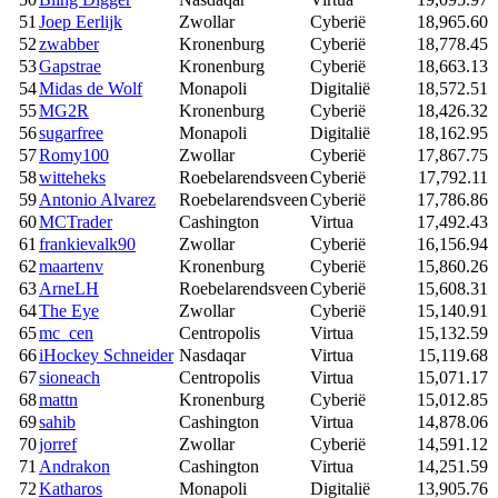
51
Joep Eerlijk
Zwollar
Cyberië
18,965.60
52
zwabber
Kronenburg
Cyberië
18,778.45
53
Gapstrae
Kronenburg
Cyberië
18,663.13
54
Midas de Wolf
Monapoli
Digitalië
18,572.51
55
MG2R
Kronenburg
Cyberië
18,426.32
56
sugarfree
Monapoli
Digitalië
18,162.95
57
Romy100
Zwollar
Cyberië
17,867.75
58
witteheks
Roebelarendsveen
Cyberië
17,792.11
59
Antonio Alvarez
Roebelarendsveen
Cyberië
17,786.86
60
MCTrader
Cashington
Virtua
17,492.43
61
frankievalk90
Zwollar
Cyberië
16,156.94
62
maartenv
Kronenburg
Cyberië
15,860.26
63
ArneLH
Roebelarendsveen
Cyberië
15,608.31
64
The Eye
Zwollar
Cyberië
15,140.91
65
mc_cen
Centropolis
Virtua
15,132.59
66
iHockey Schneider
Nasdaqar
Virtua
15,119.68
67
sioneach
Centropolis
Virtua
15,071.17
68
mattn
Kronenburg
Cyberië
15,012.85
69
sahib
Cashington
Virtua
14,878.06
70
jorref
Zwollar
Cyberië
14,591.12
71
Andrakon
Cashington
Virtua
14,251.59
72
Katharos
Monapoli
Digitalië
13,905.76