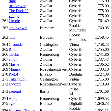
stans
Zwollar
Cyberië
1,775.00
struikrover
Zwollar
Cyberië
1,775.00
The Dude92
Zwollar
Cyberië
1,775.00
vliegje
Zwollar
Cyberië
1,775.00
261
Limpie
Zwollar
Cyberië
1,761.49
Rookie
262
kev!nvdwal
Eurodam
1,760.95
Mountains
Rookie
263
nim
Eurodam
1,758.45
Mountains
264
Grounder
Cashington
Virtua
1,758.23
265
ICollin
Zwollar
Cyberië
1,755.00
266
macko
Kronenburg
Cyberië
1,741.86
267
amon
Zwollar
Cyberië
1,737.47
268
Mastje
Zwollar
Cyberië
1,736.62
269
Maniax
Roebelarendsveen
Cyberië
1,733.10
270
Pogo!
El Peso
Digitalië
1,724.38
271
Tukangupil
Cashington
Virtua
1,715.00
272
Evyxxx
Roebelarendsveen
Cyberië
1,710.98
Ibisha
273
azerunit
Ibisha
1,701.68
Island
274
Apophis
Kronenburg
Cyberië
1,699.53
275
ng94
El Peso
Digitalië
1,646.73
Rookie
276
Vincent - Turner
Eurodam
1,603.33