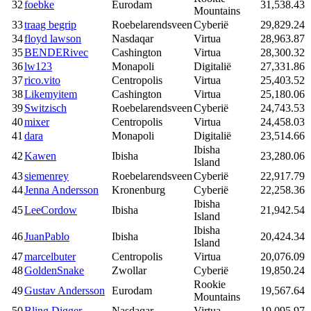
32
foebke
Eurodam
31,538.43
Mountains
33
traag begrip
Roebelarendsveen
Cyberië
29,829.24
34
floyd lawson
Nasdaqar
Virtua
28,963.87
35
BENDERivec
Cashington
Virtua
28,300.32
36
lw123
Monapoli
Digitalië
27,331.86
37
rico.vito
Centropolis
Virtua
25,403.52
38
Likemyitem
Cashington
Virtua
25,180.06
39
Switzisch
Roebelarendsveen
Cyberië
24,743.53
40
mixer
Centropolis
Virtua
24,458.03
41
dara
Monapoli
Digitalië
23,514.66
Ibisha
42
Kawen
Ibisha
23,280.06
Island
43
siemenrey
Roebelarendsveen
Cyberië
22,917.79
44
Jenna Andersson
Kronenburg
Cyberië
22,258.36
Ibisha
45
LeeCordow
Ibisha
21,942.54
Island
Ibisha
46
JuanPablo
Ibisha
20,424.34
Island
47
marcelbuter
Centropolis
Virtua
20,076.09
48
GoldenSnake
Zwollar
Cyberië
19,850.24
Rookie
49
Gustav Andersson
Eurodam
19,567.64
Mountains
50
Bling Digger
Nasdaqar
Virtua
19,095.97