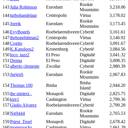
Rookie
143
Julia Robinson
Eurodam
3,218.06
Mountains
144
turbohandelaar
Centropolis
Virtua
3,178.02
Rookie
145
Joerik
Eurodam
3,173.45
Mountains
146
EvyBogels
Roebelarendsveen
Cyberië
3,161.61
147
thehopehitman2
Centropolis
Virtua
3,146.92
148
Cogito
Roebelarendsveen
Cyberië
3,091.67
149
K.Kansloos2
Kronenburg
Cyberië
3,084.56
150
loco_tazz2
El Peso
Digitalië
3,041.32
151
Denna
El Peso
Digitalië
3,008.35
152
alberto clemente
Zwollar
Cyberië
2,980.39
Rookie
153
JurjenS
Eurodam
2,967.83
Mountains
Ibisha
154
Thomas 100
Ibisha
2,944.20
Island
155
the misterz .
Monapoli
Digitalië
2,825.75
156
kire1
Cashington
Virtua
2,799.36
157
Giulio Alvarez
Roebelarendsveen
Cyberië
2,799.28
Rookie
158
Ng9444
Eurodam
2,765.53
Mountains
159
Priest_Troel
Monapoli
Digitalië
2,678.42
160
moneysacks
Cashington
Virtua
2,661.29