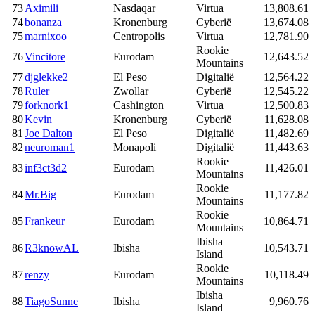
73
Aximili
Nasdaqar
Virtua
13,808.61
74
bonanza
Kronenburg
Cyberië
13,674.08
75
marnixoo
Centropolis
Virtua
12,781.90
Rookie
76
Vincitore
Eurodam
12,643.52
Mountains
77
djglekke2
El Peso
Digitalië
12,564.22
78
Ruler
Zwollar
Cyberië
12,545.22
79
forknork1
Cashington
Virtua
12,500.83
80
Kevin
Kronenburg
Cyberië
11,628.08
81
Joe Dalton
El Peso
Digitalië
11,482.69
82
neuroman1
Monapoli
Digitalië
11,443.63
Rookie
83
inf3ct3d2
Eurodam
11,426.01
Mountains
Rookie
84
Mr.Big
Eurodam
11,177.82
Mountains
Rookie
85
Frankeur
Eurodam
10,864.71
Mountains
Ibisha
86
R3knowAL
Ibisha
10,543.71
Island
Rookie
87
renzy
Eurodam
10,118.49
Mountains
Ibisha
88
TiagoSunne
Ibisha
9,960.76
Island