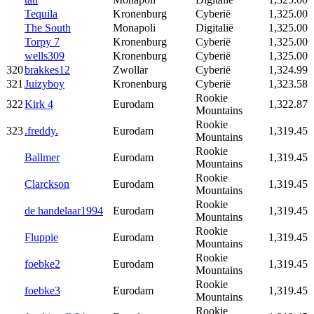
Tequila
Kronenburg
Cyberië
1,325.00
The South
Monapoli
Digitalië
1,325.00
Torpy 7
Kronenburg
Cyberië
1,325.00
wells309
Kronenburg
Cyberië
1,325.00
320
brakkes12
Zwollar
Cyberië
1,324.99
321
Juizyboy
Kronenburg
Cyberië
1,323.58
Rookie
322
Kirk 4
Eurodam
1,322.87
Mountains
Rookie
323
.freddy.
Eurodam
1,319.45
Mountains
Rookie
Ballmer
Eurodam
1,319.45
Mountains
Rookie
Clarckson
Eurodam
1,319.45
Mountains
Rookie
de handelaar1994
Eurodam
1,319.45
Mountains
Rookie
Fluppie
Eurodam
1,319.45
Mountains
Rookie
foebke2
Eurodam
1,319.45
Mountains
Rookie
foebke3
Eurodam
1,319.45
Mountains
Rookie