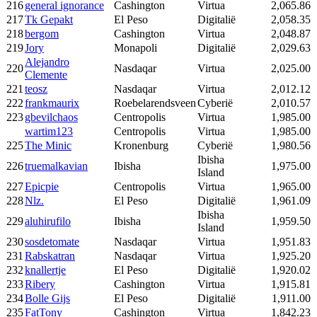
216
general ignorance
Cashington
Virtua
2,065.86
217
Tk Gepakt
El Peso
Digitalië
2,058.35
218
bergom
Cashington
Virtua
2,048.87
219
Jory
Monapoli
Digitalië
2,029.63
Alejandro
220
Nasdaqar
Virtua
2,025.00
Clemente
221
teosz
Nasdaqar
Virtua
2,012.12
222
frankmaurix
Roebelarendsveen
Cyberië
2,010.57
223
gbevilchaos
Centropolis
Virtua
1,985.00
wartim123
Centropolis
Virtua
1,985.00
225
The Minic
Kronenburg
Cyberië
1,980.56
Ibisha
226
truemalkavian
Ibisha
1,975.00
Island
227
Epicpie
Centropolis
Virtua
1,965.00
228
Nlz.
El Peso
Digitalië
1,961.09
Ibisha
229
aluhirufilo
Ibisha
1,959.50
Island
230
sosdetomate
Nasdaqar
Virtua
1,951.83
231
Rabskatran
Nasdaqar
Virtua
1,925.20
232
knallertje
El Peso
Digitalië
1,920.02
233
Ribery
Cashington
Virtua
1,915.81
234
Bolle Gijs
El Peso
Digitalië
1,911.00
235
FatTony
Cashington
Virtua
1,842.23