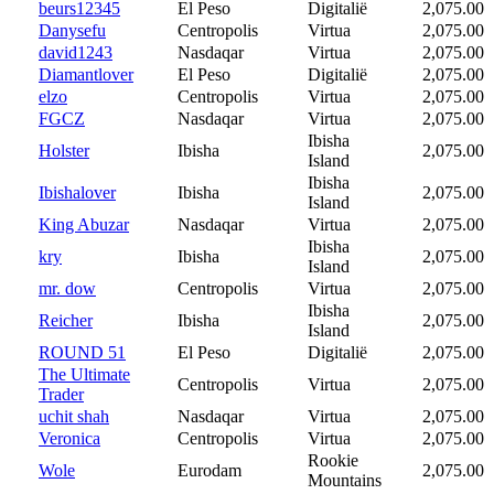
beurs12345
El Peso
Digitalië
2,075.00
Danysefu
Centropolis
Virtua
2,075.00
david1243
Nasdaqar
Virtua
2,075.00
Diamantlover
El Peso
Digitalië
2,075.00
elzo
Centropolis
Virtua
2,075.00
FGCZ
Nasdaqar
Virtua
2,075.00
Ibisha
Holster
Ibisha
2,075.00
Island
Ibisha
Ibishalover
Ibisha
2,075.00
Island
King Abuzar
Nasdaqar
Virtua
2,075.00
Ibisha
kry
Ibisha
2,075.00
Island
mr. dow
Centropolis
Virtua
2,075.00
Ibisha
Reicher
Ibisha
2,075.00
Island
ROUND 51
El Peso
Digitalië
2,075.00
The Ultimate
Centropolis
Virtua
2,075.00
Trader
uchit shah
Nasdaqar
Virtua
2,075.00
Veronica
Centropolis
Virtua
2,075.00
Rookie
Wole
Eurodam
2,075.00
Mountains