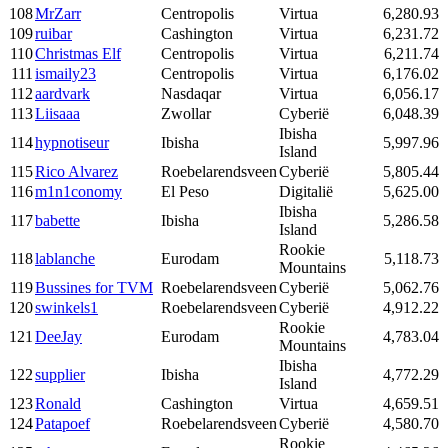
108
MrZarr
Centropolis
Virtua
6,280.93
109
ruibar
Cashington
Virtua
6,231.72
110
Christmas Elf
Centropolis
Virtua
6,211.74
111
ismaily23
Centropolis
Virtua
6,176.02
112
aardvark
Nasdaqar
Virtua
6,056.17
113
Liisaaa
Zwollar
Cyberië
6,048.39
Ibisha
114
hypnotiseur
Ibisha
5,997.96
Island
115
Rico Alvarez
Roebelarendsveen
Cyberië
5,805.44
116
m1n1conomy
El Peso
Digitalië
5,625.00
Ibisha
117
babette
Ibisha
5,286.58
Island
Rookie
118
lablanche
Eurodam
5,118.73
Mountains
119
Bussines for TVM
Roebelarendsveen
Cyberië
5,062.76
120
swinkels1
Roebelarendsveen
Cyberië
4,912.22
Rookie
121
DeeJay
Eurodam
4,783.04
Mountains
Ibisha
122
supplier
Ibisha
4,772.29
Island
123
Ronald
Cashington
Virtua
4,659.51
124
Patapoef
Roebelarendsveen
Cyberië
4,580.70
Rookie