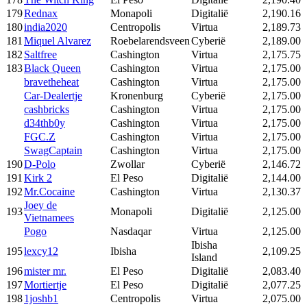
179
Rednax
Monapoli
Digitalië
2,190.16
180
india2020
Centropolis
Virtua
2,189.73
181
Miquel Alvarez
Roebelarendsveen
Cyberië
2,189.00
182
Saltfree
Cashington
Virtua
2,175.75
183
Black Queen
Cashington
Virtua
2,175.00
bravetheheat
Cashington
Virtua
2,175.00
Car-Dealertje
Kronenburg
Cyberië
2,175.00
cashbricks
Cashington
Virtua
2,175.00
d34thb0y
Cashington
Virtua
2,175.00
FGC.Z
Cashington
Virtua
2,175.00
SwagCaptain
Cashington
Virtua
2,175.00
190
D-Polo
Zwollar
Cyberië
2,146.72
191
Kirk 2
El Peso
Digitalië
2,144.00
192
Mr.Cocaine
Cashington
Virtua
2,130.37
Joey de
193
Monapoli
Digitalië
2,125.00
Vietnamees
Pogo
Nasdaqar
Virtua
2,125.00
Ibisha
195
lexcy12
Ibisha
2,109.25
Island
196
mister mr.
El Peso
Digitalië
2,083.40
197
Mortiertje
El Peso
Digitalië
2,077.25
198
1joshb1
Centropolis
Virtua
2,075.00