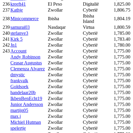
236
kreeft41
El Peso
Digitalië
1,825.00
237
Kathje
Zwollar
Cyberië
1,806.75
Ibisha
238
Minicommerce
Ibisha
1,804.19
Island
239
samurai03
Nasdaqar
Virtua
1,800.59
240
stefanve3
Zwollar
Cyberië
1,785.00
241
Kirk 5
Zwollar
Cyberië
1,783.40
242
Jn1
Zwollar
Cyberië
1,780.00
243
Account
Zwollar
Cyberië
1,775.00
Andy Robinson
Zwollar
Cyberië
1,775.00
Ceasar Augustus
Zwollar
Cyberië
1,775.00
Clemenza Alvarez
Zwollar
Cyberië
1,775.00
dmystic
Zwollar
Cyberië
1,775.00
frankvalk
Zwollar
Cyberië
1,775.00
Goldsoek
Zwollar
Cyberië
1,775.00
handelaar20b
Zwollar
Cyberië
1,775.00
IkbenBenEcht19
Zwollar
Cyberië
1,775.00
Junior Andersson
Zwollar
Cyberië
1,775.00
martijn05
Zwollar
Cyberië
1,775.00
max.j
Zwollar
Cyberië
1,775.00
Michiel Hutman
Zwollar
Cyberië
1,775.00
spelertje
Zwollar
Cyberië
1,775.00