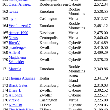
161
Oscar Alvarez
Roebelarendsveen
Cyberië
2,572.34
Rookie
162
twexx
Eurodam
2,528.55
Mountains
163
myne
Cashington
Virtua
2,512.37
Rookie
164
Veenhuizen17
Eurodam
2,481.12
Mountains
165
riemer_1990
Nasdaqar
Virtua
2,475.00
166
News
Centropolis
Virtua
2,440.40
167
J0renV
Kronenburg
Cyberië
2,414.89
168
paardengek
Zwollar
Cyberië
2,410.50
169
Alfie B
Kronenburg
Cyberië
2,409.29
Magdalena
170
Zwollar
Cyberië
2,378.20
Schneider
Rookie
171
Marcela
Eurodam
2,349.86
Mountains
Ibisha
172
Thomas Aquinas
Ibisha
2,341.79
Island
173
Black Gates
Kronenburg
Cyberië
2,310.03
174
Dries_L
Zwollar
Cyberië
2,302.52
175
A Lontra
Zwollar
Cyberië
2,225.17
176
viraxje
Cashington
Virtua
2,225.00
177
Kim Chi
El Peso
Digitalië
2,220.05
178
The Witch King
El Peso
Digitalië
2,190.40