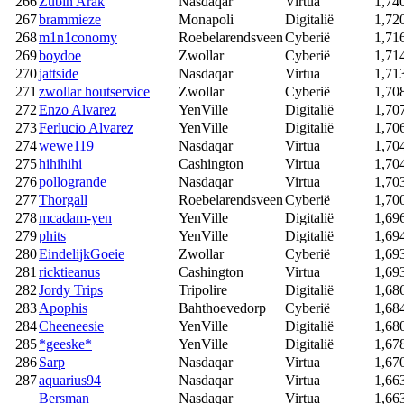
266
Zubin Arak
Nasdaqar
Virtua
1,74
267
brammieze
Monapoli
Digitalië
1,72
268
m1n1conomy
Roebelarendsveen
Cyberië
1,71
269
boydoe
Zwollar
Cyberië
1,71
270
jattside
Nasdaqar
Virtua
1,71
271
zwollar houtservice
Zwollar
Cyberië
1,70
272
Enzo Alvarez
YenVille
Digitalië
1,70
273
Ferlucio Alvarez
YenVille
Digitalië
1,70
274
wewe119
Nasdaqar
Virtua
1,70
275
hihihihi
Cashington
Virtua
1,70
276
pollogrande
Nasdaqar
Virtua
1,70
277
Thorgall
Roebelarendsveen
Cyberië
1,70
278
mcadam-yen
YenVille
Digitalië
1,69
279
phits
YenVille
Digitalië
1,69
280
EindelijkGoeie
Zwollar
Cyberië
1,69
281
ricktieanus
Cashington
Virtua
1,69
282
Jordy Trips
Tripolire
Digitalië
1,68
283
Apophis
Bahthoevedorp
Cyberië
1,68
284
Cheeneesie
YenVille
Digitalië
1,68
285
*geeske*
YenVille
Digitalië
1,67
286
Sarp
Nasdaqar
Virtua
1,67
287
aquarius94
Nasdaqar
Virtua
1,66
Bersman
Nasdaqar
Virtua
1,66