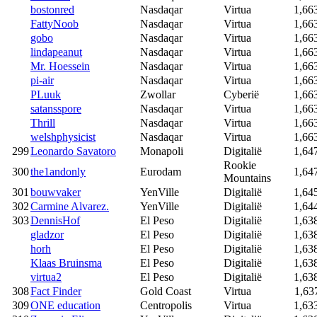
bostonred
Nasdaqar
Virtua
1,66
FattyNoob
Nasdaqar
Virtua
1,66
gobo
Nasdaqar
Virtua
1,66
lindapeanut
Nasdaqar
Virtua
1,66
Mr. Hoessein
Nasdaqar
Virtua
1,66
pi-air
Nasdaqar
Virtua
1,66
PLuuk
Zwollar
Cyberië
1,66
satansspore
Nasdaqar
Virtua
1,66
Thrill
Nasdaqar
Virtua
1,66
welshphysicist
Nasdaqar
Virtua
1,66
299
Leonardo Savatoro
Monapoli
Digitalië
1,64
Rookie
300
the1andonly
Eurodam
1,64
Mountains
301
bouwvaker
YenVille
Digitalië
1,64
302
Carmine Alvarez.
YenVille
Digitalië
1,64
303
DennisHof
El Peso
Digitalië
1,63
gladzor
El Peso
Digitalië
1,63
horh
El Peso
Digitalië
1,63
Klaas Bruinsma
El Peso
Digitalië
1,63
virtua2
El Peso
Digitalië
1,63
308
Fact Finder
Gold Coast
Virtua
1,63
309
ONE education
Centropolis
Virtua
1,63