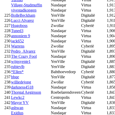
Village-Studmuffin
Nasdaqar
Virtua
1,91
vivestadkongen
Nasdaqar
Virtua
1,91
225
BolleBeckham
YenVille
Digitalië
1,91
226
Lucci Alvarez
YenVille
Digitalië
1,91
227
Hugoboss
Zwollar
Cyberië
1,91
228
Tuned3
Nasdaqar
Virtua
1,90
229
annoniem 9
Nasdaqar
Virtua
1,90
230
jack652
Nasdaqar
Virtua
1,90
231
Warrens
Zwollar
Cyberië
1,89
232
Pedro_Alvarez
YenVille
Digitalië
1,89
233
The Crazy Fool
Nasdaqar
Virtua
1,89
234
wijnsyente1
YenVille
Digitalië
1,88
235
rubievlb
YenVille
Digitalië
1,88
236
*Ellen*
Bahthoevedorp
Cyberië
1,88
237
bbqe
YenVille
Digitalië
1,87
238
williedejong
Zwollar
Cyberië
1,86
239
darkness4518
Nasdaqar
Virtua
1,85
240
Thorgal Aegirsson
Roebelarendsveen
Cyberië
1,84
241
Lewkc2
Centropolis
Virtua
1,84
242
Mayor YV
YenVille
Digitalië
1,83
243
ashwan
Nasdaqar
Virtua
1,83
Exidius
Nasdaqar
Virtua
1,83