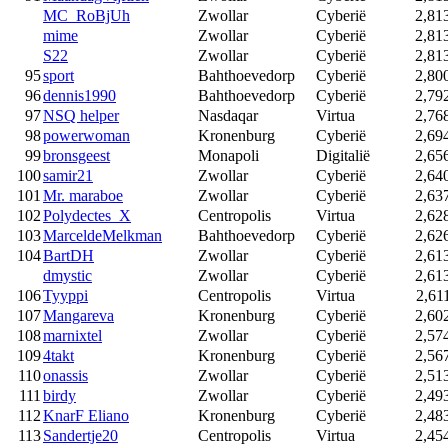
MC_RoBjUh
Zwollar
Cyberië
2,81
mime
Zwollar
Cyberië
2,81
S22
Zwollar
Cyberië
2,81
95
sport
Bahthoevedorp
Cyberië
2,80
96
dennis1990
Bahthoevedorp
Cyberië
2,79
97
NSQ helper
Nasdaqar
Virtua
2,76
98
powerwoman
Kronenburg
Cyberië
2,69
99
bronsgeest
Monapoli
Digitalië
2,65
100
samir21
Zwollar
Cyberië
2,64
101
Mr. maraboe
Zwollar
Cyberië
2,63
102
Polydectes_X
Centropolis
Virtua
2,62
103
MarceldeMelkman
Bahthoevedorp
Cyberië
2,62
104
BartDH
Zwollar
Cyberië
2,61
dmystic
Zwollar
Cyberië
2,61
106
Tyyppi
Centropolis
Virtua
2,61
107
Mangareva
Kronenburg
Cyberië
2,60
108
marnixtel
Zwollar
Cyberië
2,57
109
4takt
Kronenburg
Cyberië
2,56
110
onassis
Zwollar
Cyberië
2,51
111
birdy
Zwollar
Cyberië
2,49
112
KnarF Eliano
Kronenburg
Cyberië
2,48
113
Sandertje20
Centropolis
Virtua
2,45