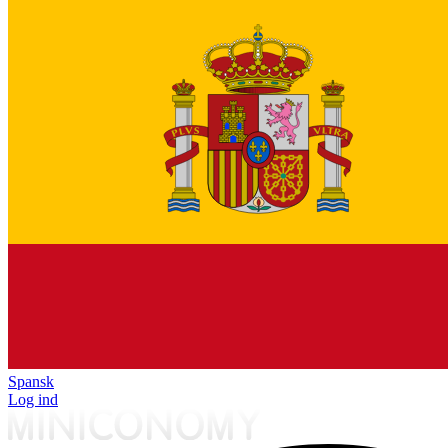
Spansk
Log ind