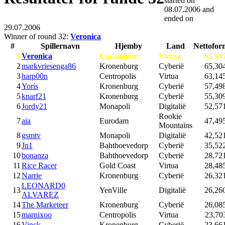
started on
08.07.2006
and
ended on
29.07.2006
Winner of round 32:
Veronica
#
Spillernavn
Hjemby
Land
Nettofor
1
Veronica
Cashington
Virtua
65,94
2
markvriesenga86
Kronenburg
Cyberië
65,30
3
harp00n
Centropolis
Virtua
63,14
4
Yoris
Kronenburg
Cyberië
57,49
5
knarf21
Kronenburg
Cyberië
55,30
6
Jordy21
Monapoli
Digitalië
52,57
Rookie
7
aia
Eurodam
47,49
Mountains
8
gsmtv
Monapoli
Digitalië
42,52
9
Jn1
Bahthoevedorp
Cyberië
35,52
10
bonanza
Bahthoevedorp
Cyberië
28,72
11
Rice Racer
Gold Coast
Virtua
28,48
12
Narrie
Kronenburg
Cyberië
26,32
LEONARD0
13
YenVille
Digitalië
26,26
ALVAREZ
14
The Marketeer
Kronenburg
Cyberië
26,08
15
marnixoo
Centropolis
Virtua
23,70
16
Vinck
Kronenburg
Cyberië
23,66