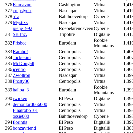
376
Kumavun
Cashington
Virtua
1,41
377
crepslynsq
Nasdaqar
Virtua
1,41
378
a1a
Bahthoevedorp
Cyberië
1,41
379
Mystixs
Nasdaqar
Virtua
1,41
pietje1992
Roebelarendsveen
Cyberië
1,41
381
SB Inc.
Tripolire
Digitalië
1,41
Rookie
382
Frisbee
Eurodam
1,41
Mountains
383
Rambo!
Centropolis
Virtua
1,40
384
Jockekim
Centropolis
Virtua
1,40
385
McDougall
Centropolis
Virtua
1,40
386
jcentro
Centropolis
Virtua
1,40
387
Zwollron
Nasdaqar
Virtua
1,39
388
Frosty36
Centropolis
Virtua
1,39
Rookie
389
halloa_3
Eurodam
1,39
Mountains
390
rwirken
El Peso
Digitalië
1,39
391
demonlord666000
Centropolis
Virtua
1,39
Finalrobo101
Centropolis
Virtua
1,39
ossie000
Bahthoevedorp
Cyberië
1,39
394
florintia
El Peso
Digitalië
1,39
395
bonzavriend
El Peso
Digitalië
1,38