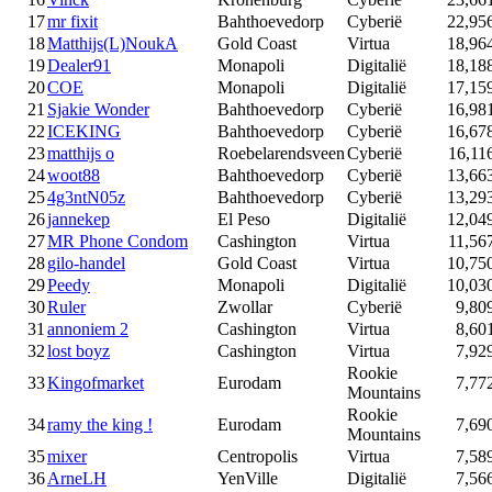
17
mr fixit
Bahthoevedorp
Cyberië
22,95
18
Matthijs(L)NoukA
Gold Coast
Virtua
18,96
19
Dealer91
Monapoli
Digitalië
18,18
20
COE
Monapoli
Digitalië
17,15
21
Sjakie Wonder
Bahthoevedorp
Cyberië
16,98
22
ICEKING
Bahthoevedorp
Cyberië
16,67
23
matthijs o
Roebelarendsveen
Cyberië
16,11
24
woot88
Bahthoevedorp
Cyberië
13,66
25
4g3ntN05z
Bahthoevedorp
Cyberië
13,29
26
jannekep
El Peso
Digitalië
12,04
27
MR Phone Condom
Cashington
Virtua
11,56
28
gilo-handel
Gold Coast
Virtua
10,75
29
Peedy
Monapoli
Digitalië
10,03
30
Ruler
Zwollar
Cyberië
9,80
31
annoniem 2
Cashington
Virtua
8,60
32
lost boyz
Cashington
Virtua
7,92
Rookie
33
Kingofmarket
Eurodam
7,77
Mountains
Rookie
34
ramy the king !
Eurodam
7,69
Mountains
35
mixer
Centropolis
Virtua
7,58
36
ArneLH
YenVille
Digitalië
7,56