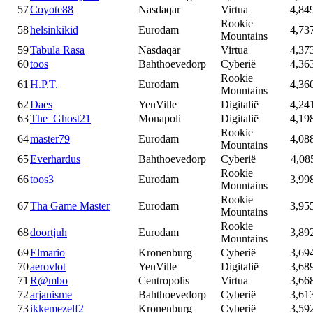
57
Coyote88
Nasdaqar
Virtua
4,84
Rookie
58
helsinkikid
Eurodam
4,73
Mountains
59
Tabula Rasa
Nasdaqar
Virtua
4,37
60
toos
Bahthoevedorp
Cyberië
4,36
Rookie
61
H.P.T.
Eurodam
4,36
Mountains
62
Daes
YenVille
Digitalië
4,24
63
The_Ghost21
Monapoli
Digitalië
4,19
Rookie
64
master79
Eurodam
4,08
Mountains
65
Everhardus
Bahthoevedorp
Cyberië
4,08
Rookie
66
toos3
Eurodam
3,99
Mountains
Rookie
67
Tha Game Master
Eurodam
3,95
Mountains
Rookie
68
doortjuh
Eurodam
3,89
Mountains
69
Elmario
Kronenburg
Cyberië
3,69
70
aerovlot
YenVille
Digitalië
3,68
71
R@mbo
Centropolis
Virtua
3,66
72
arjanisme
Bahthoevedorp
Cyberië
3,61
73
ikkemezelf2
Kronenburg
Cyberië
3,59