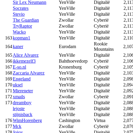
Sir Lex Neumann
YenVille
Digitalië
2,11
Socrates
YenVille
Digitalië
2,11
Stevio
YenVille
Digitalië
2,11
The Guardian
Zwollar
Cyberië
2,11
TryRaptor
Zwollar
Cyberië
2,11
Wacko
YenVille
Digitalië
2,11
163
kopman1
YenVille
Digitalië
2,11
Rookie
164
kaner
Eurodam
2,10
Mountains
165
Alice Alvarez
YenVille
Digitalië
2,10
166
ikkemezelf3
Bahthoevedorp
Cyberië
2,10
167
E-so.nl
Kronenburg
Cyberië
2,10
168
Zaccaria Alvarez
YenVille
Digitalië
2,10
169
Engeland
YenVille
Digitalië
2,09
170
uksel
YenVille
Digitalië
2,09
171
Miereneter
YenVille
Digitalië
2,09
172
xmails
Zwollar
Cyberië
2,09
173
dreamboy
YenVille
Digitalië
2,08
lejoste
YenVille
Digitalië
2,08
stijnisback
YenVille
Digitalië
2,08
176
WimHorenberg
Cashington
Virtua
2,07
177
Mck
Zwollar
Cyberië
2,07
178
Jojoy
YenVille
Digitalië
2,07