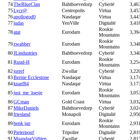
74
TheBlueClan
Bahthoevedorp
Cyberië
3,46
75
Lycr@
Centropolis
Virtua
3,45
76
apollogod0
Nasdaqar
Virtua
3,44
77
judas
YenVille
Digitalië
3,41
Rookie
78
atat
Eurodam
3,39
Mountains
Rookie
79
zwabber
Eurodam
3,34
Mountains
80
JLindustries
Bahthoevedorp
Cyberië
3,34
Rookie
81
Ruud-H
Eurodam
3,25
Mountains
82
jorref
Zwollar
Cyberië
3,22
83
Bernie Ecclestone
Nasdaqar
Virtua
3,17
84
knarf84
Nasdaqar
Virtua
3,17
Rookie
85
just_me_loesje
Eurodam
3,05
Mountains
86
GCman
Gold Coast
Virtua
3,03
87
MikeDaniels
Bahthoevedorp
Cyberië
3,02
88
friesland
Monapoli
Digitalië
2,95
Rookie
89
henk jan
Eurodam
2,93
Mountains
90
Pieterpost!
Tripolire
Digitalië
2,81
91
MaandagVijftien
Zwollar
Cyberië
2,81