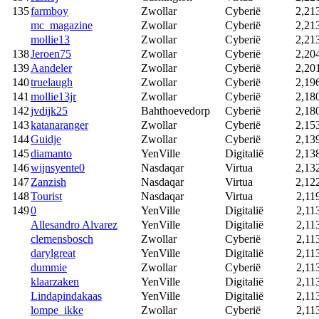
135
farmboy
Zwollar
Cyberië
2,21
mc_magazine
Zwollar
Cyberië
2,21
mollie13
Zwollar
Cyberië
2,21
138
Jeroen75
Zwollar
Cyberië
2,20
139
Aandeler
Zwollar
Cyberië
2,20
140
truelaugh
Zwollar
Cyberië
2,19
141
mollie13jr
Zwollar
Cyberië
2,18
142
jvdijk25
Bahthoevedorp
Cyberië
2,18
143
katanaranger
Zwollar
Cyberië
2,15
144
Guidje
Zwollar
Cyberië
2,13
145
diamanto
YenVille
Digitalië
2,13
146
wijnsyente0
Nasdaqar
Virtua
2,13
147
Zanzish
Nasdaqar
Virtua
2,12
148
Tourist
Nasdaqar
Virtua
2,11
149
0
YenVille
Digitalië
2,11
Allesandro Alvarez
YenVille
Digitalië
2,11
clemensbosch
Zwollar
Cyberië
2,11
darylgreat
YenVille
Digitalië
2,11
dummie
Zwollar
Cyberië
2,11
klaarzaken
YenVille
Digitalië
2,11
Lindapindakaas
YenVille
Digitalië
2,11
lompe_ikke
Zwollar
Cyberië
2,11