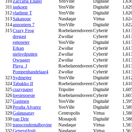
310
Zaccaria Eliano
YenVille
Digitalië
1,63
311
jagkoen
YenVille
Digitalië
1,62
312
vladimir T
YenVille
Digitalië
1,62
313
Sakanoue
Nasdaqar
Virtua
1,62
314
annoniem 7
YenVille
Digitalië
1,62
315
Crazy Frog
Roebelarendsveen
Cyberië
1,61
dregast
Zwollar
Cyberië
1,61
egtepeter
YenVille
Digitalië
1,61
Erkan
Zwollar
Cyberië
1,61
nielsvdputten
Zwollar
Cyberië
1,61
Ownager
Zwollar
Cyberië
1,61
Playa_J
Roebelarendsveen
Cyberië
1,61
Pompenhandelaar4
Zwollar
Cyberië
1,61
323
Sydmeijer
YenVille
Digitalië
1,61
324
Tabakko II
Roebelarendsveen
Cyberië
1,61
325
crazypaper
Tripolire
Digitalië
1,60
326
loesiepoesie
Roebelarendsveen
Cyberië
1,60
327
Gastmen
YenVille
Digitalië
1,59
328
Peralta Alvarez
YenVille
Digitalië
1,58
329
Galatasaray
Centropolis
Virtua
1,58
330
van Drie
Monapoli
Digitalië
1,58
331
transcendentalbovine
Nasdaqar
Virtua
1,58
332
GeneralJosh
Nasdaqar
Virtua
1,56