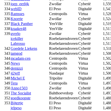
333
joep_eerlijk
Zwollar
Cyberië
1,55
334
webID
El Peso
Digitalië
1,54
335
Ramsses
Centropolis
Virtua
1,52
336
Knorrie
Zwollar
Cyberië
1,52
337
Black Panther
YenVille
Digitalië
1,51
338
kraaker48
YenVille
Digitalië
1,51
339
averlo
Zwollar
Cyberië
1,51
icekiller
Roebelarendsveen
Cyberië
1,51
Labrosso
Roebelarendsveen
Cyberië
1,51
342
Goedele Liekens
Roebelarendsveen
Cyberië
1,51
343
iamgod
Roebelarendsveen
Cyberië
1,50
344
mcadam-cen
Centropolis
Virtua
1,50
345
News
Centropolis
Virtua
1,50
346
demizzi
Centropolis
Virtua
1,50
347
42jeff
Nasdaqar
Virtua
1,50
348
Michel E
Tripolire
Digitalië
1,49
349
Tera
Centropolis
Virtua
1,49
350
Anno1503
Zwollar
Cyberië
1,49
351
The Socialist
Bahthoevedorp
Cyberië
1,49
352
goedkoopste
Roebelarendsveen
Cyberië
1,48
353
Bijtertje
El Peso
Digitalië
1,48
jelpeso
El Peso
Digitalië
1,48