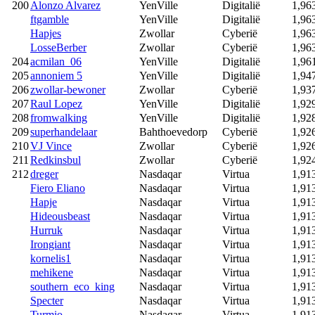
200
Alonzo Alvarez
YenVille
Digitalië
1,96
ftgamble
YenVille
Digitalië
1,96
Hapjes
Zwollar
Cyberië
1,96
LosseBerber
Zwollar
Cyberië
1,96
204
acmilan_06
YenVille
Digitalië
1,96
205
annoniem 5
YenVille
Digitalië
1,94
206
zwollar-bewoner
Zwollar
Cyberië
1,93
207
Raul Lopez
YenVille
Digitalië
1,92
208
fromwalking
YenVille
Digitalië
1,92
209
superhandelaar
Bahthoevedorp
Cyberië
1,92
210
VJ Vince
Zwollar
Cyberië
1,92
211
Redkinsbul
Zwollar
Cyberië
1,92
212
dreger
Nasdaqar
Virtua
1,91
Fiero Eliano
Nasdaqar
Virtua
1,91
Hapje
Nasdaqar
Virtua
1,91
Hideousbeast
Nasdaqar
Virtua
1,91
Hurruk
Nasdaqar
Virtua
1,91
Irongiant
Nasdaqar
Virtua
1,91
kornelis1
Nasdaqar
Virtua
1,91
mehikene
Nasdaqar
Virtua
1,91
southern_eco_king
Nasdaqar
Virtua
1,91
Specter
Nasdaqar
Virtua
1,91
Turmio
Nasdaqar
Virtua
1,91