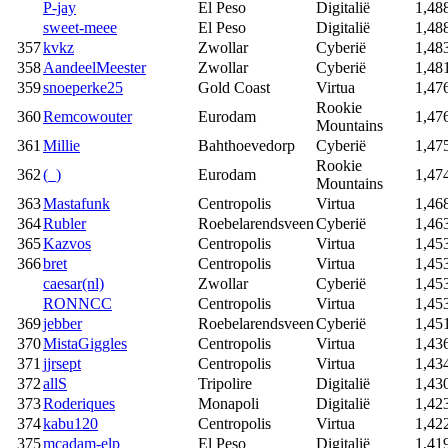
P-jay
El Peso
Digitalië
1,48
sweet-meee
El Peso
Digitalië
1,48
357
kvkz
Zwollar
Cyberië
1,48
358
AandeelMeester
Zwollar
Cyberië
1,48
359
snoeperke25
Gold Coast
Virtua
1,47
Rookie
360
Remcowouter
Eurodam
1,47
Mountains
361
Millie
Bahthoevedorp
Cyberië
1,47
Rookie
362
(_)
Eurodam
1,47
Mountains
363
Mastafunk
Centropolis
Virtua
1,46
364
Rubler
Roebelarendsveen
Cyberië
1,46
365
Kazvos
Centropolis
Virtua
1,45
366
bret
Centropolis
Virtua
1,45
caesar(nl)
Zwollar
Cyberië
1,45
RONNCC
Centropolis
Virtua
1,45
369
jebber
Roebelarendsveen
Cyberië
1,45
370
MistaGiggles
Centropolis
Virtua
1,43
371
jjrsept
Centropolis
Virtua
1,43
372
allS
Tripolire
Digitalië
1,43
373
Roderiques
Monapoli
Digitalië
1,42
374
kabu120
Centropolis
Virtua
1,42
375
mcadam-elp
El Peso
Digitalië
1,41