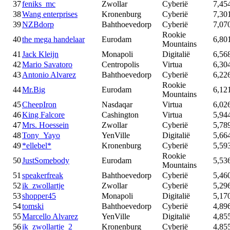
37
feniks_mc
Zwollar
Cyberië
7,45
38
Wang enterprises
Kronenburg
Cyberië
7,30
39
NZBdorp
Bahthoevedorp
Cyberië
7,07
Rookie
40
the mega handelaar
Eurodam
6,80
Mountains
41
Jack Kleijn
Monapoli
Digitalië
6,56
42
Mario Savatoro
Centropolis
Virtua
6,30
43
Antonio Alvarez
Bahthoevedorp
Cyberië
6,22
Rookie
44
Mr.Big
Eurodam
6,12
Mountains
45
CheepIron
Nasdaqar
Virtua
6,02
46
King Falcore
Cashington
Virtua
5,94
47
Mrs. Hoessein
Zwollar
Cyberië
5,78
48
Tony_Yayo
YenVille
Digitalië
5,66
49
*ellebel*
Kronenburg
Cyberië
5,59
Rookie
50
JustSomebody
Eurodam
5,53
Mountains
51
speakerfreak
Bahthoevedorp
Cyberië
5,46
52
ik_zwollartje
Zwollar
Cyberië
5,29
53
shopper45
Monapoli
Digitalië
5,17
54
tomski
Bahthoevedorp
Cyberië
4,89
55
Marcello Alvarez
YenVille
Digitalië
4,85
56
ik_zwollartje_2
Kronenburg
Cyberië
4,85