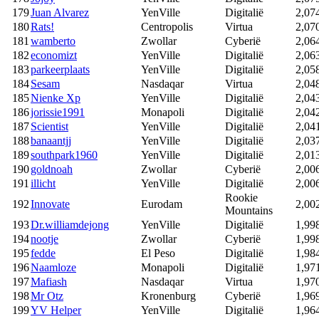
179
Juan Alvarez
YenVille
Digitalië
2,07
180
Rats!
Centropolis
Virtua
2,07
181
wamberto
Zwollar
Cyberië
2,06
182
economizt
YenVille
Digitalië
2,06
183
parkeerplaats
YenVille
Digitalië
2,05
184
Sesam
Nasdaqar
Virtua
2,04
185
Nienke Xp
YenVille
Digitalië
2,04
186
jorissie1991
Monapoli
Digitalië
2,04
187
Scientist
YenVille
Digitalië
2,04
188
banaantjj
YenVille
Digitalië
2,03
189
southpark1960
YenVille
Digitalië
2,01
190
goldnoah
Zwollar
Cyberië
2,00
191
illicht
YenVille
Digitalië
2,00
Rookie
192
Innovate
Eurodam
2,00
Mountains
193
Dr.williamdejong
YenVille
Digitalië
1,99
194
nootje
Zwollar
Cyberië
1,99
195
fedde
El Peso
Digitalië
1,98
196
Naamloze
Monapoli
Digitalië
1,97
197
Mafiash
Nasdaqar
Virtua
1,97
198
Mr Otz
Kronenburg
Cyberië
1,96
199
YV Helper
YenVille
Digitalië
1,96