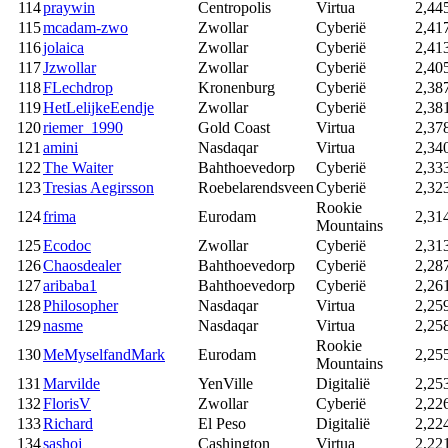
114
praywin
Centropolis
Virtua
2,44
115
mcadam-zwo
Zwollar
Cyberië
2,41
116
jolaica
Zwollar
Cyberië
2,41
117
Jzwollar
Zwollar
Cyberië
2,40
118
FLechdrop
Kronenburg
Cyberië
2,38
119
HetLelijkeEendje
Zwollar
Cyberië
2,38
120
riemer_1990
Gold Coast
Virtua
2,37
121
amini
Nasdaqar
Virtua
2,34
122
The Waiter
Bahthoevedorp
Cyberië
2,33
123
Tresias Aegirsson
Roebelarendsveen
Cyberië
2,32
Rookie
124
frima
Eurodam
2,31
Mountains
125
Ecodoc
Zwollar
Cyberië
2,31
126
Chaosdealer
Bahthoevedorp
Cyberië
2,28
127
aribaba1
Bahthoevedorp
Cyberië
2,26
128
Philosopher
Nasdaqar
Virtua
2,25
129
nasme
Nasdaqar
Virtua
2,25
Rookie
130
MeMyselfandMark
Eurodam
2,25
Mountains
131
Marvilde
YenVille
Digitalië
2,25
132
FlorisV
Zwollar
Cyberië
2,22
133
Richard
El Peso
Digitalië
2,22
134
sashoj
Cashington
Virtua
2,22