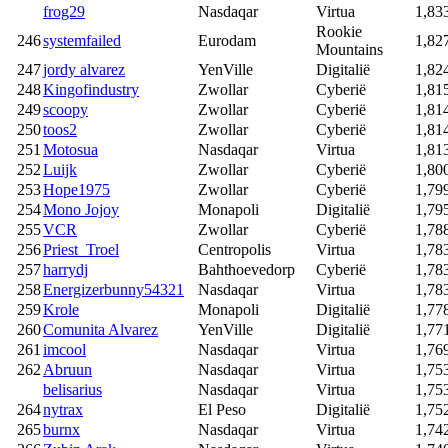
frog29
Nasdaqar
Virtua
1,83
Rookie
246
systemfailed
Eurodam
1,82
Mountains
247
jordy alvarez
YenVille
Digitalië
1,82
248
Kingofindustry
Zwollar
Cyberië
1,81
249
scoopy
Zwollar
Cyberië
1,81
250
toos2
Zwollar
Cyberië
1,81
251
Motosua
Nasdaqar
Virtua
1,81
252
Luijk
Zwollar
Cyberië
1,80
253
Hope1975
Zwollar
Cyberië
1,79
254
Mono Jojoy
Monapoli
Digitalië
1,79
255
VCR
Zwollar
Cyberië
1,78
256
Priest_Troel
Centropolis
Virtua
1,78
257
harrydj
Bahthoevedorp
Cyberië
1,78
258
Energizerbunny54321
Nasdaqar
Virtua
1,78
259
Krole
Monapoli
Digitalië
1,77
260
Comunita Alvarez
YenVille
Digitalië
1,77
261
imcool
Nasdaqar
Virtua
1,76
262
Abruun
Nasdaqar
Virtua
1,75
belisarius
Nasdaqar
Virtua
1,75
264
nytrax
El Peso
Digitalië
1,75
265
burnx
Nasdaqar
Virtua
1,74