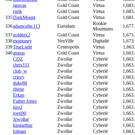
jaravas
Gold Coast
Virtua
1,683
rurik
Gold Coast
Virtua
1,683
335
DarkMount
Gold Coast
Virtua
1,681
Rookie
336
adamceltic113
Eurodam
1,677
Mountains
337
goldtrix2
Gold Coast
Virtua
1,673
338
momoney
YenVille
Digitalië
1,673
339
TrueLight
Centropolis
Virtua
1,663
340
angun
Gold Coast
Virtua
1,663
CDZ
Zwollar
Cyberië
1,663
chris333
Zwollar
Cyberië
1,663
club_w
Zwollar
Cyberië
1,663
criezy
Zwollar
Cyberië
1,663
duke88
Zwollar
Cyberië
1,663
eliene
Zwollar
Cyberië
1,663
Erkan
Zwollar
Cyberië
1,663
Father Jones
Zwollar
Cyberië
1,663
jizo2
Zwollar
Cyberië
1,663
joeri90
Zwollar
Cyberië
1,663
Jzwollar
Zwollar
Cyberië
1,663
kingarthur
Zwollar
Cyberië
1,663
lolman
Zwollar
Cyberië
1,663