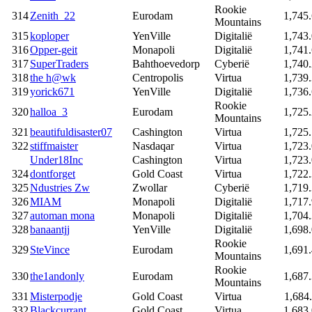
Rookie
314
Zenith_22
Eurodam
1,745
Mountains
315
koploper
YenVille
Digitalië
1,743
316
Opper-geit
Monapoli
Digitalië
1,741
317
SuperTraders
Bahthoevedorp
Cyberië
1,740
318
the h@wk
Centropolis
Virtua
1,739
319
yorick671
YenVille
Digitalië
1,736
Rookie
320
halloa_3
Eurodam
1,725
Mountains
321
beautifuldisaster07
Cashington
Virtua
1,725
322
stiffmaister
Nasdaqar
Virtua
1,723
Under18Inc
Cashington
Virtua
1,723
324
dontforget
Gold Coast
Virtua
1,722
325
Ndustries Zw
Zwollar
Cyberië
1,719
326
MIAM
Monapoli
Digitalië
1,717
327
automan mona
Monapoli
Digitalië
1,704
328
banaantjj
YenVille
Digitalië
1,698
Rookie
329
SteVince
Eurodam
1,691
Mountains
Rookie
330
the1andonly
Eurodam
1,687
Mountains
331
Misterpodje
Gold Coast
Virtua
1,684
332
Blackcurrant
Gold Coast
Virtua
1,683