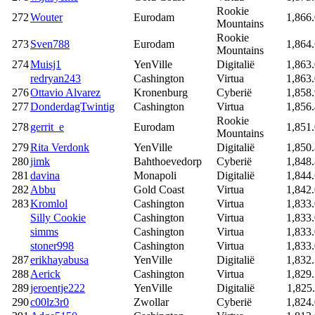
Rookie
272
Wouter
Eurodam
1,866
Mountains
Rookie
273
Sven788
Eurodam
1,864
Mountains
274
Muisj1
YenVille
Digitalië
1,863
redryan243
Cashington
Virtua
1,863
276
Ottavio Alvarez
Kronenburg
Cyberië
1,858
277
DonderdagTwintig
Cashington
Virtua
1,856
Rookie
278
gerrit_e
Eurodam
1,851
Mountains
279
Rita Verdonk
YenVille
Digitalië
1,850
280
jimk
Bahthoevedorp
Cyberië
1,848
281
davina
Monapoli
Digitalië
1,844
282
Abbu
Gold Coast
Virtua
1,842
283
Kromlol
Cashington
Virtua
1,833
Silly Cookie
Cashington
Virtua
1,833
simms
Cashington
Virtua
1,833
stoner998
Cashington
Virtua
1,833
287
erikhayabusa
YenVille
Digitalië
1,832
288
Aerick
Cashington
Virtua
1,829
289
jeroentje222
YenVille
Digitalië
1,825
290
c00lz3r0
Zwollar
Cyberië
1,824