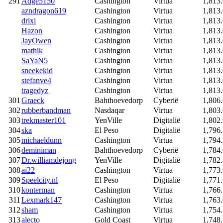
291
Adge5150
Cashington
Virtua
1,813
azndragon619
Cashington
Virtua
1,813
drixi
Cashington
Virtua
1,813
Hazon
Cashington
Virtua
1,813
JayOwen
Cashington
Virtua
1,813
mathik
Cashington
Virtua
1,813
SaYaN5
Cashington
Virtua
1,813
sneekekid
Cashington
Virtua
1,813
stefanve4
Cashington
Virtua
1,813
tragedyz
Cashington
Virtua
1,813
301
Graeck
Bahthoevedorp
Cyberië
1,806
302
rubberbandman
Nasdaqar
Virtua
1,803
303
trekmaster101
YenVille
Digitalië
1,802
304
ska
El Peso
Digitalië
1,796
305
michaeldunn
Cashington
Virtua
1,794
306
deminiman
Bahthoevedorp
Cyberië
1,784
307
Dr.williamdejong
YenVille
Digitalië
1,782
308
ai22
Cashington
Virtua
1,773
309
Speelcity.nl
El Peso
Digitalië
1,771
310
konterman
Cashington
Virtua
1,766
311
Lexmark147
Cashington
Virtua
1,763
312
sham
Cashington
Virtua
1,754
313
alecto
Gold Coast
Virtua
1,748