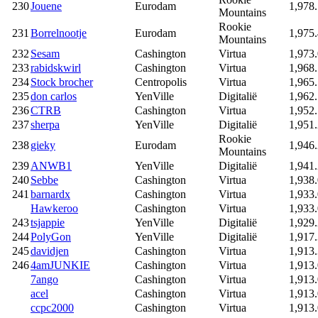
230
Jouene
Eurodam
1,978
Mountains
Rookie
231
Borrelnootje
Eurodam
1,975
Mountains
232
Sesam
Cashington
Virtua
1,973
233
rabidskwirl
Cashington
Virtua
1,968
234
Stock brocher
Centropolis
Virtua
1,965
235
don carlos
YenVille
Digitalië
1,962
236
CTRB
Cashington
Virtua
1,952
237
sherpa
YenVille
Digitalië
1,951
Rookie
238
gieky
Eurodam
1,946
Mountains
239
ANWB1
YenVille
Digitalië
1,941
240
Sebbe
Cashington
Virtua
1,938
241
barnardx
Cashington
Virtua
1,933
Hawkeroo
Cashington
Virtua
1,933
243
tsjappie
YenVille
Digitalië
1,929
244
PolyGon
YenVille
Digitalië
1,917
245
davidjen
Cashington
Virtua
1,913
246
4amJUNKIE
Cashington
Virtua
1,913
7ango
Cashington
Virtua
1,913
acel
Cashington
Virtua
1,913
ccpc2000
Cashington
Virtua
1,913