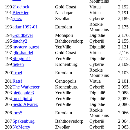
Mountains
190
21oclock
Gold Coast
Virtua
2,192
191
BierHier
Nasdaqar
Virtua
2,191
192
spiez
Zwollar
Cyberië
2,189
Rookie
193
adam1992-01
Eurodam
2,175
Mountains
194
Goudbever
Monapoli
Digitalië
2,170
195
dutchy2
Bahthoevedorp
Cyberië
2,155
196
mystery_guest
YenVille
Digitalië
2,121
197
gilo-handel
Gold Coast
Virtua
2,116
198
Shogun11
YenVille
Digitalië
2,112
199
fieken
Kronenburg
Cyberië
2,109
Rookie
200
Troel
Eurodam
2,103
Mountains
201
Rats!
Centropolis
Virtua
2,101
202
The Warketeer
Kronenburg
Cyberië
2,095
203
pietjepuk93
YenVille
Digitalië
2,088
204
brechtjuh4
YenVille
Digitalië
2,087
205
Sesto Alvarez
YenVille
Digitalië
2,080
Rookie
206
toos5
Eurodam
2,066
Mountains
207
Spakenburg
Bahthoevedorp
Cyberië
2,064
208
NoMercy
Zwollar
Cyberië
2,063