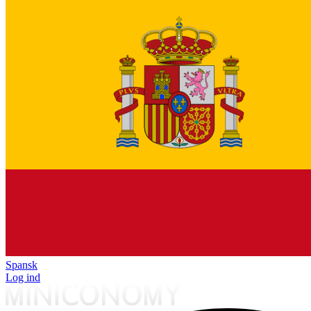
Spansk
Log ind