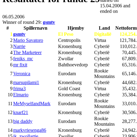
started on
15.04.2006
and
ended on
06.05.2006
Winner of round 29:
gsmtv
#
Spillernavn
Hjemby
Land
Nettoform
1
gsmtv
El Peso
Digitalië
124,254
2
Mario Savatoro
Centropolis
Virtua
121,784
3
Narrie
Kronenburg
Cyberië
110,012
4
The Marketeer
Kronenburg
Cyberië
70,445
5
feniks_mc
Zwollar
Cyberië
67,809
6
mr fixit
Bahthoevedorp
Cyberië
65,316
Rookie
7
Veronica
Eurodam
65,146
Mountains
8
marsupilami1
Kronenburg
Cyberië
44,682
9
frima3
Gold Coast
Virtua
35,432
10
Elmario
Kronenburg
Cyberië
35,384
Rookie
11
MeMyselfandMark
Eurodam
33,010
Mountains
12
knarf21
Kronenburg
Cyberië
30,506
Rookie
13
big daddy
Eurodam
28,277
Mountains
14
markvriesenga86
Kronenburg
Cyberië
24,942
15
ik_zwollartje
Zwollar
Cyberië
23,906