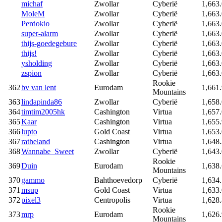
michaf
Zwollar
Cyberië
1,663
MoleM
Zwollar
Cyberië
1,663
Perdokio
Zwollar
Cyberië
1,663
super-alarm
Zwollar
Cyberië
1,663
thijs-goedegebure
Zwollar
Cyberië
1,663
thijs!
Zwollar
Cyberië
1,663
ysholding
Zwollar
Cyberië
1,663
zspion
Zwollar
Cyberië
1,663
Rookie
362
bv van lent
Eurodam
1,661
Mountains
363
lindapinda86
Zwollar
Cyberië
1,658
364
timtim2005hk
Cashington
Virtua
1,657
365
Kaar
Cashington
Virtua
1,655
366
lupto
Gold Coast
Virtua
1,653
367
ratheland
Cashington
Virtua
1,648
368
Wannabe_Sweet
Zwollar
Cyberië
1,643
Rookie
369
Duin
Eurodam
1,638
Mountains
370
gammo
Bahthoevedorp
Cyberië
1,634
371
msup
Gold Coast
Virtua
1,633
372
pixel3
Centropolis
Virtua
1,628
Rookie
373
mrp
Eurodam
1,626
Mountains