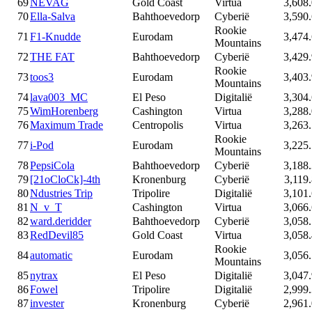
69
NEVAG
Gold Coast
Virtua
3,608
70
Ella-Salva
Bahthoevedorp
Cyberië
3,590
Rookie
71
F1-Knudde
Eurodam
3,474
Mountains
72
THE FAT
Bahthoevedorp
Cyberië
3,429
Rookie
73
toos3
Eurodam
3,403
Mountains
74
lava003_MC
El Peso
Digitalië
3,304
75
WimHorenberg
Cashington
Virtua
3,288
76
Maximum Trade
Centropolis
Virtua
3,263
Rookie
77
i-Pod
Eurodam
3,225
Mountains
78
PepsiCola
Bahthoevedorp
Cyberië
3,188
79
[21oCloCk]-4th
Kronenburg
Cyberië
3,119
80
Ndustries Trip
Tripolire
Digitalië
3,101
81
N_v_T
Cashington
Virtua
3,066
82
ward.deridder
Bahthoevedorp
Cyberië
3,058
83
RedDevil85
Gold Coast
Virtua
3,058
Rookie
84
automatic
Eurodam
3,056
Mountains
85
nytrax
El Peso
Digitalië
3,047
86
Fowel
Tripolire
Digitalië
2,999
87
invester
Kronenburg
Cyberië
2,961