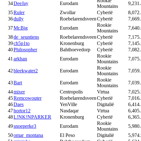
Rookie
34
DeeJay
Eurodam
9,231
Mountains
35
Ruler
Zwollar
Cyberië
8,072
36
dully
Roebelarendsveen
Cyberië
7,669
Rookie
37
Mr.Big
Eurodam
7,640
Mountains
38
de_seuntiens
Roebelarendsveen
Cyberië
7,175
39
ch5p1to
Kronenburg
Cyberië
7,145
40
Philosopher
Bahthoevedorp
Cyberië
7,082
Rookie
41
arkhan
Eurodam
7,075
Mountains
Rookie
42
bleekwater2
Eurodam
7,059
Mountains
Rookie
43
Bart
Eurodam
7,039
Mountains
44
mixer
Centropolis
Virtua
7,025
45
Remcowouter
Roebelarendsveen
Cyberië
7,016
46
Daes
YenVille
Digitalië
6,414
47
hortor12
Nasdaqar
Virtua
6,405
48
L!NK!NPARKER
Kronenburg
Cyberië
6,365
Rookie
49
snoeperke3
Eurodam
5,980
Mountains
50
omar_montana
El Peso
Digitalië
5,974