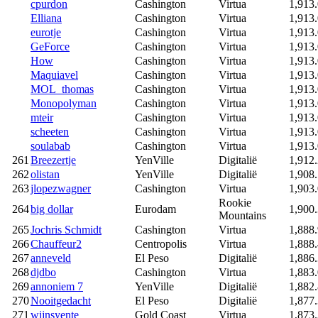
cpurdon
Cashington
Virtua
1,913
Elliana
Cashington
Virtua
1,913
eurotje
Cashington
Virtua
1,913
GeForce
Cashington
Virtua
1,913
How
Cashington
Virtua
1,913
Maquiavel
Cashington
Virtua
1,913
MOL_thomas
Cashington
Virtua
1,913
Monopolyman
Cashington
Virtua
1,913
mteir
Cashington
Virtua
1,913
scheeten
Cashington
Virtua
1,913
soulabab
Cashington
Virtua
1,913
261
Breezertje
YenVille
Digitalië
1,912
262
olistan
YenVille
Digitalië
1,908
263
jlopezwagner
Cashington
Virtua
1,903
Rookie
264
big dollar
Eurodam
1,900
Mountains
265
Jochris Schmidt
Cashington
Virtua
1,888
266
Chauffeur2
Centropolis
Virtua
1,888
267
anneveld
El Peso
Digitalië
1,886
268
djdbo
Cashington
Virtua
1,883
269
annoniem 7
YenVille
Digitalië
1,882
270
Nooitgedacht
El Peso
Digitalië
1,877
271
wijnsyente
Gold Coast
Virtua
1,873