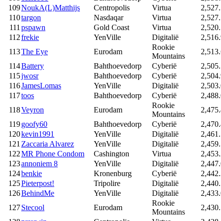
109
NoukA(L)Matthijs
Centropolis
Virtua
2,527
110
targon
Nasdaqar
Virtua
2,527
111
pspawn
Gold Coast
Virtua
2,520
112
frekie
YenVille
Digitalië
2,516
Rookie
113
The Eye
Eurodam
2,513
Mountains
114
Battery
Bahthoevedorp
Cyberië
2,505
115
jwosr
Bahthoevedorp
Cyberië
2,504
116
JamesLomas
YenVille
Digitalië
2,503
117
toos
Bahthoevedorp
Cyberië
2,488
Rookie
118
Veyron
Eurodam
2,475
Mountains
119
goofy60
Bahthoevedorp
Cyberië
2,470
120
kevin1991
YenVille
Digitalië
2,461
121
Zaccaria Alvarez
YenVille
Digitalië
2,459
122
MR Phone Condom
Cashington
Virtua
2,453
123
annoniem 8
YenVille
Digitalië
2,447
124
benkie
Kronenburg
Cyberië
2,442
125
Pieterpost!
Tripolire
Digitalië
2,440
126
BehindMe
YenVille
Digitalië
2,433
Rookie
127
Stecool
Eurodam
2,430
Mountains