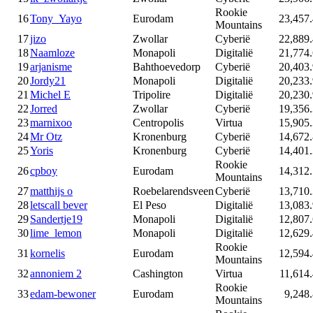
Rookie
16
Tony_Yayo
Eurodam
23,457
Mountains
17
jizo
Zwollar
Cyberië
22,889
18
Naamloze
Monapoli
Digitalië
21,774
19
arjanisme
Bahthoevedorp
Cyberië
20,403
20
Jordy21
Monapoli
Digitalië
20,233
21
Michel E
Tripolire
Digitalië
20,230
22
Jorred
Zwollar
Cyberië
19,356
23
marnixoo
Centropolis
Virtua
15,905
24
Mr Otz
Kronenburg
Cyberië
14,672
25
Yoris
Kronenburg
Cyberië
14,401
Rookie
26
cpboy
Eurodam
14,312
Mountains
27
matthijs o
Roebelarendsveen
Cyberië
13,710
28
letscall bever
El Peso
Digitalië
13,083
29
Sandertje19
Monapoli
Digitalië
12,807
30
lime_lemon
Monapoli
Digitalië
12,629
Rookie
31
kornelis
Eurodam
12,594
Mountains
32
annoniem 2
Cashington
Virtua
11,614
Rookie
33
edam-bewoner
Eurodam
9,248
Mountains