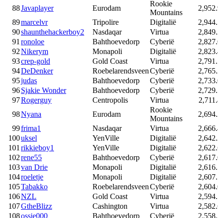
Rookie
88
Javaplayer
Eurodam
2,952
Mountains
89
marcelvr
Tripolire
Digitalië
2,944
90
shaunthehackerboy2
Nasdaqar
Virtua
2,849
91
ronoloe
Bahthoevedorp
Cyberië
2,827
92
Nikerym
Monapoli
Digitalië
2,823
93
crep-gold
Gold Coast
Virtua
2,791
94
DeDenker
Roebelarendsveen
Cyberië
2,765
95
judas
Bahthoevedorp
Cyberië
2,733
96
Sjakie Wonder
Bahthoevedorp
Cyberië
2,729
97
Rogerguy
Centropolis
Virtua
2,711
Rookie
98
Nyana
Eurodam
2,694
Mountains
99
frima1
Nasdaqar
Virtua
2,666
100
uksel
YenVille
Digitalië
2,642
101
rikkieboy1
YenVille
Digitalië
2,622
102
rene55
Bahthoevedorp
Cyberië
2,617
103
van Drie
Monapoli
Digitalië
2,616
104
roeletje
Monapoli
Digitalië
2,607
105
Tabakko
Roebelarendsveen
Cyberië
2,604
106
NZL
Gold Coast
Virtua
2,594
107
GtheBlizz
Cashington
Virtua
2,582
108
ossie000
Bahthoevedorp
Cyberië
2,558