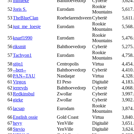
51
mimieke
Bahthoevedorp
Cyberië
5,624
Rookie
52
Joris S.
Eurodam
5,617
Mountains
53
TheBlueClan
Roebelarendsveen
Cyberië
5,611
Rookie
54
just_me_loesje
Eurodam
5,568
Mountains
Rookie
55
knarf1990
Eurodam
5,476
Mountains
56
riksmit
Bahthoevedorp
Cyberië
5,275
Rookie
57
Tachyon1
Eurodam
4,758
Mountains
58
stijn1
Centropolis
Virtua
4,454
59
--bert--
Bahthoevedorp
Cyberië
4,410
60
PAN--TAU
Nasdaqar
Virtua
4,328
61
Virgox
El Peso
Digitalië
4,183
62
jerrevds
Bahthoevedorp
Cyberië
4,068
63
Redkinsbul
Zwollar
Cyberië
3,997
64
gieke
Zwollar
Cyberië
3,902
Rookie
65
lacsap
Eurodam
3,874
Mountains
66
English ossie
Gold Coast
Virtua
3,840
67
heyy
YenVille
Digitalië
3,651
68
Stevio
YenVille
Digitalië
3,624