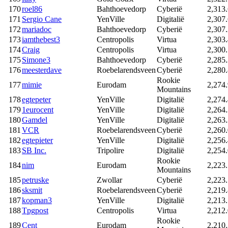
170
roel86
Bahthoevedorp
Cyberië
2,313
171
Sergio Cane
YenVille
Digitalië
2,307
172
mariadoc
Bahthoevedorp
Cyberië
2,307
173
iamthebest3
Centropolis
Virtua
2,303
174
Craig
Centropolis
Virtua
2,300
175
Simone3
Bahthoevedorp
Cyberië
2,285
176
meesterdave
Roebelarendsveen
Cyberië
2,280
Rookie
177
mimie
Eurodam
2,274
Mountains
178
egtepeter
YenVille
Digitalië
2,274
179
1eurocent
YenVille
Digitalië
2,264
180
Gamdel
YenVille
Digitalië
2,263
181
VCR
Roebelarendsveen
Cyberië
2,260
182
egtepieter
YenVille
Digitalië
2,256
183
SB Inc.
Tripolire
Digitalië
2,254
Rookie
184
nim
Eurodam
2,223
Mountains
185
petruske
Zwollar
Cyberië
2,223
186
sksmit
Roebelarendsveen
Cyberië
2,219
187
kopman3
YenVille
Digitalië
2,213
188
Tpgpost
Centropolis
Virtua
2,212
Rookie
189
Cent
Eurodam
2,210