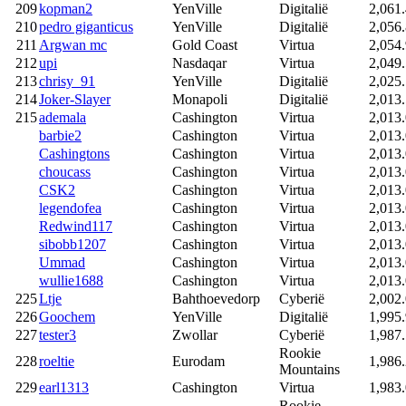
209
kopman2
YenVille
Digitalië
2,061
210
pedro giganticus
YenVille
Digitalië
2,056
211
Argwan mc
Gold Coast
Virtua
2,054
212
upi
Nasdaqar
Virtua
2,049
213
chrisy_91
YenVille
Digitalië
2,025
214
Joker-Slayer
Monapoli
Digitalië
2,013
215
ademala
Cashington
Virtua
2,013
barbie2
Cashington
Virtua
2,013
Cashingtons
Cashington
Virtua
2,013
choucass
Cashington
Virtua
2,013
CSK2
Cashington
Virtua
2,013
legendofea
Cashington
Virtua
2,013
Redwind117
Cashington
Virtua
2,013
sibobb1207
Cashington
Virtua
2,013
Ummad
Cashington
Virtua
2,013
wullie1688
Cashington
Virtua
2,013
225
Ltje
Bahthoevedorp
Cyberië
2,002
226
Goochem
YenVille
Digitalië
1,995
227
tester3
Zwollar
Cyberië
1,987
Rookie
228
roeltie
Eurodam
1,986
Mountains
229
earl1313
Cashington
Virtua
1,983
Rookie