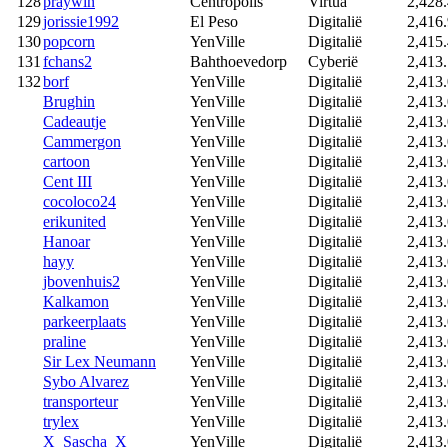
128
praywin
Centropolis
Virtua
2,428
129
jorissie1992
El Peso
Digitalië
2,416
130
popcorn
YenVille
Digitalië
2,415
131
fchans2
Bahthoevedorp
Cyberië
2,413
132
borf
YenVille
Digitalië
2,413
Brughin
YenVille
Digitalië
2,413
Cadeautje
YenVille
Digitalië
2,413
Cammergon
YenVille
Digitalië
2,413
cartoon
YenVille
Digitalië
2,413
Cent III
YenVille
Digitalië
2,413
cocoloco24
YenVille
Digitalië
2,413
erikunited
YenVille
Digitalië
2,413
Hanoar
YenVille
Digitalië
2,413
hayy
YenVille
Digitalië
2,413
jbovenhuis2
YenVille
Digitalië
2,413
Kalkamon
YenVille
Digitalië
2,413
parkeerplaats
YenVille
Digitalië
2,413
praline
YenVille
Digitalië
2,413
Sir Lex Neumann
YenVille
Digitalië
2,413
Sybo Alvarez
YenVille
Digitalië
2,413
transporteur
YenVille
Digitalië
2,413
trylex
YenVille
Digitalië
2,413
X_Sascha_X
YenVille
Digitalië
2,413