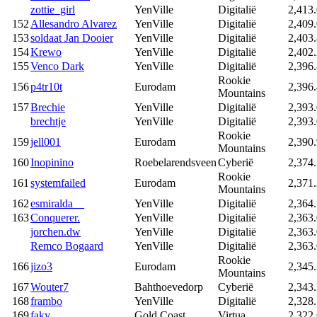
zottie_girl
YenVille
Digitalië
2,413
152
Allesandro Alvarez
YenVille
Digitalië
2,409
153
soldaat Jan Dooier
YenVille
Digitalië
2,403
154
Krewo
YenVille
Digitalië
2,402
155
Venco Dark
YenVille
Digitalië
2,396
Rookie
156
p4tr10t
Eurodam
2,396
Mountains
157
Brechie
YenVille
Digitalië
2,393
brechtje
YenVille
Digitalië
2,393
Rookie
159
jell001
Eurodam
2,390
Mountains
160
Inopinino
Roebelarendsveen
Cyberië
2,374
Rookie
161
systemfailed
Eurodam
2,371
Mountains
162
esmiralda__
YenVille
Digitalië
2,364
163
Conquerer.
YenVille
Digitalië
2,363
jorchen.dw
YenVille
Digitalië
2,363
Remco Bogaard
YenVille
Digitalië
2,363
Rookie
166
jizo3
Eurodam
2,345
Mountains
167
Wouter7
Bahthoevedorp
Cyberië
2,343
168
frambo
YenVille
Digitalië
2,328
169
faky
Gold Coast
Virtua
2,322