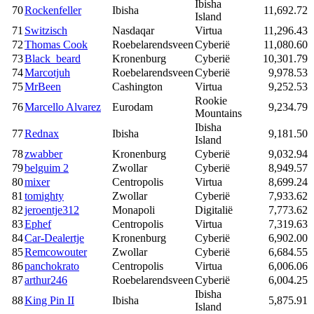
Ibisha
70
Rockenfeller
Ibisha
11,692.72
Island
71
Switzisch
Nasdaqar
Virtua
11,296.43
72
Thomas Cook
Roebelarendsveen
Cyberië
11,080.60
73
Black_beard
Kronenburg
Cyberië
10,301.79
74
Marcotjuh
Roebelarendsveen
Cyberië
9,978.53
75
MrBeen
Cashington
Virtua
9,252.53
Rookie
76
Marcello Alvarez
Eurodam
9,234.79
Mountains
Ibisha
77
Rednax
Ibisha
9,181.50
Island
78
zwabber
Kronenburg
Cyberië
9,032.94
79
belguim 2
Zwollar
Cyberië
8,949.57
80
mixer
Centropolis
Virtua
8,699.24
81
tomighty
Zwollar
Cyberië
7,933.62
82
jeroentje312
Monapoli
Digitalië
7,773.62
83
Ephef
Centropolis
Virtua
7,319.63
84
Car-Dealertje
Kronenburg
Cyberië
6,902.00
85
Remcowouter
Zwollar
Cyberië
6,684.55
86
panchokrato
Centropolis
Virtua
6,006.06
87
arthur246
Roebelarendsveen
Cyberië
6,004.25
Ibisha
88
King Pin II
Ibisha
5,875.91
Island