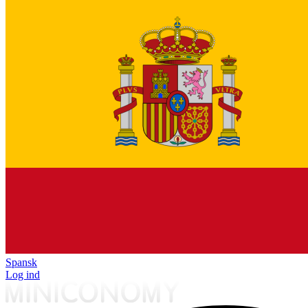
Spansk
Log ind