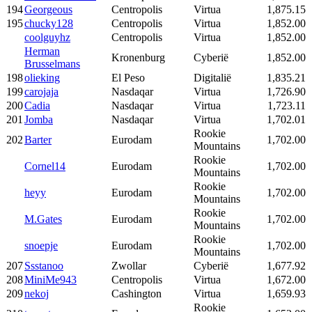
194
Georgeous
Centropolis
Virtua
1,875.15
195
chucky128
Centropolis
Virtua
1,852.00
coolguyhz
Centropolis
Virtua
1,852.00
Herman
Kronenburg
Cyberië
1,852.00
Brusselmans
198
olieking
El Peso
Digitalië
1,835.21
199
carojaja
Nasdaqar
Virtua
1,726.90
200
Cadia
Nasdaqar
Virtua
1,723.11
201
Jomba
Nasdaqar
Virtua
1,702.01
Rookie
202
Barter
Eurodam
1,702.00
Mountains
Rookie
Cornel14
Eurodam
1,702.00
Mountains
Rookie
heyy
Eurodam
1,702.00
Mountains
Rookie
M.Gates
Eurodam
1,702.00
Mountains
Rookie
snoepje
Eurodam
1,702.00
Mountains
207
Ssstanoo
Zwollar
Cyberië
1,677.92
208
MiniMe943
Centropolis
Virtua
1,672.00
209
nekoj
Cashington
Virtua
1,659.93
Rookie