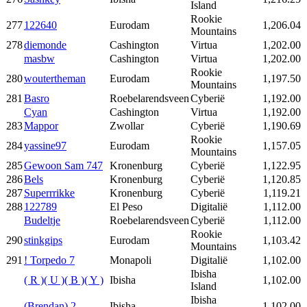
Island
Rookie
277
122640
Eurodam
1,206.04
Mountains
278
diemonde
Cashington
Virtua
1,202.00
masbw
Cashington
Virtua
1,202.00
Rookie
280
woutertheman
Eurodam
1,197.50
Mountains
281
Basro
Roebelarendsveen
Cyberië
1,192.00
Cyan
Cashington
Virtua
1,192.00
283
Mappor
Zwollar
Cyberië
1,190.69
Rookie
284
yassine97
Eurodam
1,157.05
Mountains
285
Gewoon Sam 747
Kronenburg
Cyberië
1,122.95
286
Bels
Kronenburg
Cyberië
1,120.85
287
Superrrikke
Kronenburg
Cyberië
1,119.21
288
122789
El Peso
Digitalië
1,112.00
Budeltje
Roebelarendsveen
Cyberië
1,112.00
Rookie
290
stinkgips
Eurodam
1,103.42
Mountains
291
! Torpedo 7
Monapoli
Digitalië
1,102.00
Ibisha
( R )( U )( B )( Y )
Ibisha
1,102.00
Island
Ibisha
(Brendan).2
Ibisha
1,102.00