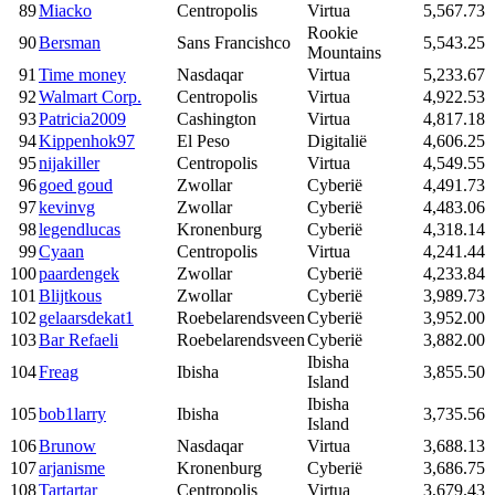
89
Miacko
Centropolis
Virtua
5,567.73
Rookie
90
Bersman
Sans Francishco
5,543.25
Mountains
91
Time money
Nasdaqar
Virtua
5,233.67
92
Walmart Corp.
Centropolis
Virtua
4,922.53
93
Patricia2009
Cashington
Virtua
4,817.18
94
Kippenhok97
El Peso
Digitalië
4,606.25
95
nijakiller
Centropolis
Virtua
4,549.55
96
goed goud
Zwollar
Cyberië
4,491.73
97
kevinvg
Zwollar
Cyberië
4,483.06
98
legendlucas
Kronenburg
Cyberië
4,318.14
99
Cyaan
Centropolis
Virtua
4,241.44
100
paardengek
Zwollar
Cyberië
4,233.84
101
Blijtkous
Zwollar
Cyberië
3,989.73
102
gelaarsdekat1
Roebelarendsveen
Cyberië
3,952.00
103
Bar Refaeli
Roebelarendsveen
Cyberië
3,882.00
Ibisha
104
Freag
Ibisha
3,855.50
Island
Ibisha
105
bob1larry
Ibisha
3,735.56
Island
106
Brunow
Nasdaqar
Virtua
3,688.13
107
arjanisme
Kronenburg
Cyberië
3,686.75
108
Tartartar
Centropolis
Virtua
3,679.43