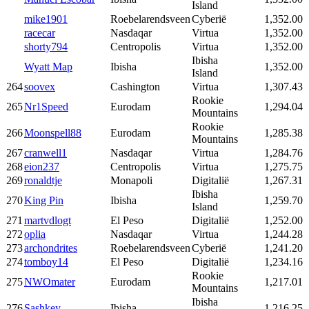
Island
mike1901
Roebelarendsveen
Cyberië
1,352.00
racecar
Nasdaqar
Virtua
1,352.00
shorty794
Centropolis
Virtua
1,352.00
Ibisha
Wyatt Map
Ibisha
1,352.00
Island
264
soovex
Cashington
Virtua
1,307.43
Rookie
265
Nr1Speed
Eurodam
1,294.04
Mountains
Rookie
266
Moonspell88
Eurodam
1,285.38
Mountains
267
cranwell1
Nasdaqar
Virtua
1,284.76
268
eion237
Centropolis
Virtua
1,275.75
269
ronaldtje
Monapoli
Digitalië
1,267.31
Ibisha
270
King Pin
Ibisha
1,259.70
Island
271
martvdlogt
El Peso
Digitalië
1,252.00
272
oplia
Nasdaqar
Virtua
1,244.28
273
archondrites
Roebelarendsveen
Cyberië
1,241.20
274
tomboy14
El Peso
Digitalië
1,234.16
Rookie
275
NWOmater
Eurodam
1,217.01
Mountains
Ibisha
276
Sashkey
Ibisha
1,216.25