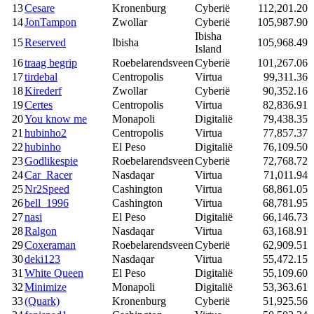
13
Cesare
Kronenburg
Cyberië
112,201.20
14
JonTampon
Zwollar
Cyberië
105,987.90
Ibisha
15
Reserved
Ibisha
105,968.49
Island
16
traag begrip
Roebelarendsveen
Cyberië
101,267.06
17
tirdebal
Centropolis
Virtua
99,311.36
18
Kirederf
Zwollar
Cyberië
90,352.16
19
Certes
Centropolis
Virtua
82,836.91
20
You know me
Monapoli
Digitalië
79,438.35
21
hubinho2
Centropolis
Virtua
77,857.37
22
hubinho
El Peso
Digitalië
76,109.50
23
Godlikespie
Roebelarendsveen
Cyberië
72,768.72
24
Car_Racer
Nasdaqar
Virtua
71,011.94
25
Nr2Speed
Cashington
Virtua
68,861.05
26
bell_1996
Cashington
Virtua
68,781.95
27
nasi
El Peso
Digitalië
66,146.73
28
Ralgon
Nasdaqar
Virtua
63,168.91
29
Coxeraman
Roebelarendsveen
Cyberië
62,909.51
30
deki123
Nasdaqar
Virtua
55,472.15
31
White Queen
El Peso
Digitalië
55,109.60
32
Minimize
Monapoli
Digitalië
53,363.61
33
(Quark)
Kronenburg
Cyberië
51,925.56