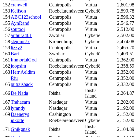
152
cranwell
Centropolis
Virtua
2,601.98
153
Kelfson
Roebelarendsveen
Cyberië
2,599.78
154
ABC123school
Centropolis
Virtua
2,596.32
155
AynRand
Centropolis
Virtua
2,546.77
156
soutooi
Centropolis
Virtua
2,512.00
157
arthur2461
Zwollar
Cyberië
2,502.00
158
sleipnir77
Kronenburg
Cyberië
2,474.08
159
lizzy2
Centropolis
Virtua
2,465.20
160
Bart
Zwollar
Cyberië
2,409.51
161
ImmortalGod
Centropolis
Virtua
2,362.00
162
joopsim
Roebelarendsveen
Cyberië
2,358.59
163
Herr Aeldim
Centropolis
Virtua
2,352.00
Riu
Centropolis
Virtua
2,352.00
165
putraisback
Centropolis
Virtua
2,332.00
Ibisha
166
De Nada
Ibisha
2,264.87
Island
167
Trahaearn
Nasdaqar
Virtua
2,202.00
168
lyrandy
Nasdaqar
Virtua
2,192.00
169
Daenerys
Cashington
Virtua
2,152.00
jdkorte
Roebelarendsveen
Cyberië
2,152.00
Ibisha
171
Gnikgnak
Ibisha
2,104.89
Island