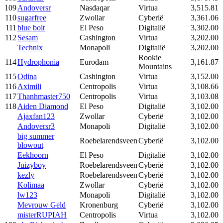
109
Andoversr
Nasdaqar
Virtua
3,515.81
110
sugarfree
Zwollar
Cyberië
3,361.06
111
blue bolt
El Peso
Digitalië
3,302.00
112
Sesam
Cashington
Virtua
3,202.00
Technix
Monapoli
Digitalië
3,202.00
Rookie
114
Hydrophonia
Eurodam
3,161.87
Mountains
115
Odina
Cashington
Virtua
3,152.00
116
Aximili
Centropolis
Virtua
3,108.66
117
Thanhmaster750
Centropolis
Virtua
3,103.08
118
Aiden Diamond
El Peso
Digitalië
3,102.00
Ajaxfan123
Zwollar
Cyberië
3,102.00
Andoversr3
Monapoli
Digitalië
3,102.00
big summer
Roebelarendsveen
Cyberië
3,102.00
blowout
Eekhoorn
El Peso
Digitalië
3,102.00
Juizyboy
Roebelarendsveen
Cyberië
3,102.00
kezly
Roebelarendsveen
Cyberië
3,102.00
Kolimaa
Zwollar
Cyberië
3,102.00
lw123
Monapoli
Digitalië
3,102.00
Mevrouw Geld
Kronenburg
Cyberië
3,102.00
misterRUPIAH
Centropolis
Virtua
3,102.00