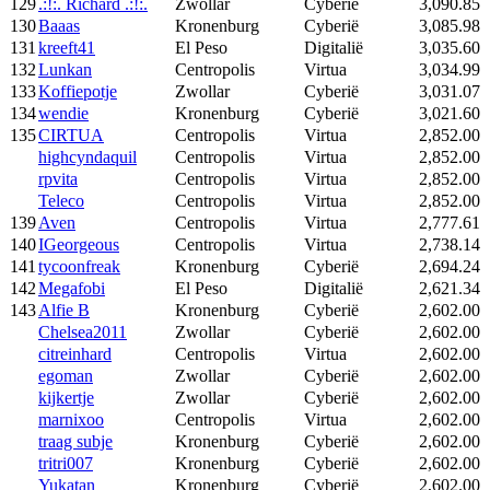
129
.:!:. Richard .:!:.
Zwollar
Cyberië
3,090.85
130
Baaas
Kronenburg
Cyberië
3,085.98
131
kreeft41
El Peso
Digitalië
3,035.60
132
Lunkan
Centropolis
Virtua
3,034.99
133
Koffiepotje
Zwollar
Cyberië
3,031.07
134
wendie
Kronenburg
Cyberië
3,021.60
135
CIRTUA
Centropolis
Virtua
2,852.00
highcyndaquil
Centropolis
Virtua
2,852.00
rpvita
Centropolis
Virtua
2,852.00
Teleco
Centropolis
Virtua
2,852.00
139
Aven
Centropolis
Virtua
2,777.61
140
IGeorgeous
Centropolis
Virtua
2,738.14
141
tycoonfreak
Kronenburg
Cyberië
2,694.24
142
Megafobi
El Peso
Digitalië
2,621.34
143
Alfie B
Kronenburg
Cyberië
2,602.00
Chelsea2011
Zwollar
Cyberië
2,602.00
citreinhard
Centropolis
Virtua
2,602.00
egoman
Zwollar
Cyberië
2,602.00
kijkertje
Zwollar
Cyberië
2,602.00
marnixoo
Centropolis
Virtua
2,602.00
traag subje
Kronenburg
Cyberië
2,602.00
tritri007
Kronenburg
Cyberië
2,602.00
Yukatan
Kronenburg
Cyberië
2,602.00