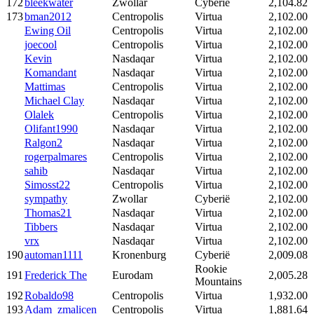
172
bleekwater
Zwollar
Cyberië
2,104.82
173
bman2012
Centropolis
Virtua
2,102.00
Ewing Oil
Centropolis
Virtua
2,102.00
joecool
Centropolis
Virtua
2,102.00
Kevin
Nasdaqar
Virtua
2,102.00
Komandant
Nasdaqar
Virtua
2,102.00
Mattimas
Centropolis
Virtua
2,102.00
Michael Clay
Nasdaqar
Virtua
2,102.00
Olalek
Centropolis
Virtua
2,102.00
Olifant1990
Nasdaqar
Virtua
2,102.00
Ralgon2
Nasdaqar
Virtua
2,102.00
rogerpalmares
Centropolis
Virtua
2,102.00
sahib
Nasdaqar
Virtua
2,102.00
Simosst22
Centropolis
Virtua
2,102.00
sympathy
Zwollar
Cyberië
2,102.00
Thomas21
Nasdaqar
Virtua
2,102.00
Tibbers
Nasdaqar
Virtua
2,102.00
vrx
Nasdaqar
Virtua
2,102.00
190
automan1111
Kronenburg
Cyberië
2,009.08
Rookie
191
Frederick The
Eurodam
2,005.28
Mountains
192
Robaldo98
Centropolis
Virtua
1,932.00
193
Adam_zmalicen
Centropolis
Virtua
1,881.64