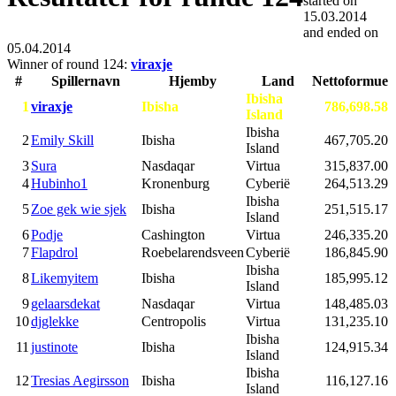
started on
15.03.2014
and ended on
05.04.2014
Winner of round 124:
viraxje
#
Spillernavn
Hjemby
Land
Nettoformue
Ibisha
1
viraxje
Ibisha
786,698.58
Island
Ibisha
2
Emily Skill
Ibisha
467,705.20
Island
3
Sura
Nasdaqar
Virtua
315,837.00
4
Hubinho1
Kronenburg
Cyberië
264,513.29
Ibisha
5
Zoe gek wie sjek
Ibisha
251,515.17
Island
6
Podje
Cashington
Virtua
246,335.20
7
Flapdrol
Roebelarendsveen
Cyberië
186,845.90
Ibisha
8
Likemyitem
Ibisha
185,995.12
Island
9
gelaarsdekat
Nasdaqar
Virtua
148,485.03
10
djglekke
Centropolis
Virtua
131,235.10
Ibisha
11
justinote
Ibisha
124,915.34
Island
Ibisha
12
Tresias Aegirsson
Ibisha
116,127.16
Island