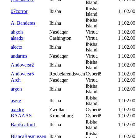
Island
Ibisha
07zorror
Ibisha
1,102.00
Island
Ibisha
A. Banderas
Ibisha
1,102.00
Island
ahgoh
Nasdaqar
Virtua
1,102.00
alaadx
Cashington
Virtua
1,102.00
Ibisha
alecto
Ibisha
1,102.00
Island
andarms
Nasdaqar
Virtua
1,102.00
Ibisha
Andoversr2
Ibisha
1,102.00
Island
Andoversr5
Roebelarendsveen
Cyberië
1,102.00
Arch
Nasdaqar
Virtua
1,102.00
Ibisha
argon
Ibisha
1,102.00
Island
Ibisha
asgre
Ibisha
1,102.00
Island
axedry
Zwollar
Cyberië
1,102.00
BAAAAS
Kronenburg
Cyberië
1,102.00
Ibisha
BardseaJord
Ibisha
1,102.00
Island
Ibisha
BiancaRasmussen
Ibisha
1,102.00