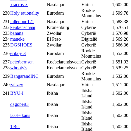
xracrossx
Nasdaqar
Virtua
1,602.00
Rookie
230
Holy rationality
Eurodam
1,599.78
Mountains
231
fallenone121
Nasdaqar
Virtua
1,588.38
232
keukenschaar
Kronenburg
Cyberië
1,576.51
233
banana
Zwollar
Cyberië
1,570.98
234
maneke
El Peso
Digitalië
1,569.20
235
DGSHOES
Zwollar
Cyberië
1,566.36
Rookie
236
eriboy-3
Eurodam
1,552.00
Mountains
237
peterbernsen
Roebelarendsveen
Cyberië
1,551.93
238
whooty3
Roebelarendsveen
Cyberië
1,539.25
Rookie
239
BangarandINC
Eurodam
1,532.00
Mountains
240
zaitzev
Nasdaqar
Virtua
1,512.00
Ibisha
241
BYU-I
Ibisha
1,502.00
Island
Ibisha
dagobert3
Ibisha
1,502.00
Island
Ibisha
laaste kans
Ibisha
1,502.00
Island
Ibisha
TBer
Ibisha
1,502.00
Island