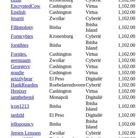
EncryptedCow
Cashington
Virtua
1,102.00
English
Cashington
Virtua
1,102.00
ferarrii
Zwollar
Cyberië
1,102.00
Ibisha
Filippology
Ibisha
1,102.00
Island
Forstcybies
Kronenburg
Cyberië
1,102.00
Ibisha
forstibies
Ibisha
1,102.00
Island
Forsties.
Cashington
Virtua
1,102.00
geennaam
Zwollar
Cyberië
1,102.00
Georgevv
Cashington
Virtua
1,102.00
goudie
Cashington
Virtua
1,102.00
grizzlybear
El Peso
Digitalië
1,102.00
HankRearden
Roebelarendsveen
Cyberië
1,102.00
Henixer
Cashington
Virtua
1,102.00
iamthebest4
Monapoli
Digitalië
1,102.00
Ibisha
icon1213
Ibisha
1,102.00
Island
jardzld
El Peso
Digitalië
1,102.00
Ibisha
jellopouncy
Ibisha
1,102.00
Island
Jeroen Lenssen
Zwollar
Cyberië
1,102.00