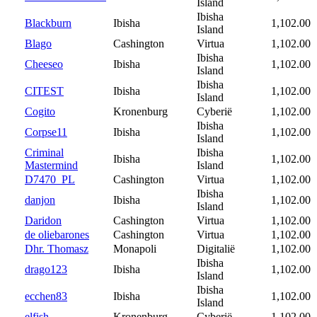
Island
Ibisha
Blackburn
Ibisha
1,102.00
Island
Blago
Cashington
Virtua
1,102.00
Ibisha
Cheeseo
Ibisha
1,102.00
Island
Ibisha
CITEST
Ibisha
1,102.00
Island
Cogito
Kronenburg
Cyberië
1,102.00
Ibisha
Corpse11
Ibisha
1,102.00
Island
Criminal
Ibisha
Ibisha
1,102.00
Mastermind
Island
D7470_PL
Cashington
Virtua
1,102.00
Ibisha
danjon
Ibisha
1,102.00
Island
Daridon
Cashington
Virtua
1,102.00
de oliebarones
Cashington
Virtua
1,102.00
Dhr. Thomasz
Monapoli
Digitalië
1,102.00
Ibisha
drago123
Ibisha
1,102.00
Island
Ibisha
ecchen83
Ibisha
1,102.00
Island
elfish
Kronenburg
Cyberië
1,102.00