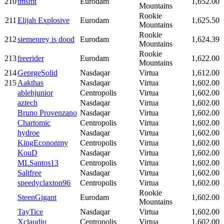
210
tmsmt
Eurodam
1,652.00
Mountains
Rookie
211
Elijah Explosive
Eurodam
1,625.50
Mountains
Rookie
212
siemenrey is dood
Eurodam
1,624.39
Mountains
Rookie
213
freerider
Eurodam
1,622.00
Mountains
214
GeprgeSolid
Nasdaqar
Virtua
1,612.00
215
Aakthas
Nasdaqar
Virtua
1,602.00
ablehjunior
Centropolis
Virtua
1,602.00
aztech
Nasdaqar
Virtua
1,602.00
Bruno Provenzano
Nasdaqar
Virtua
1,602.00
Chartomic
Centropolis
Virtua
1,602.00
hydroe
Nasdaqar
Virtua
1,602.00
KingEcononmy
Centropolis
Virtua
1,602.00
KouD
Nasdaqar
Virtua
1,602.00
MLSantos13
Centropolis
Virtua
1,602.00
Saltfree
Nasdaqar
Virtua
1,602.00
speedyclaxton96
Centropolis
Virtua
1,602.00
Rookie
SteenGigant
Eurodam
1,602.00
Mountains
TayTice
Nasdaqar
Virtua
1,602.00
Xclaudiu
Centropolis
Virtua
1,602.00