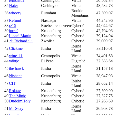
34
fenisnad1
Cashington
Virtua
50,502.34
35
Nater
Cashington
Virtua
48,532.73
Rookie
36
whooty
Eurodam
47,309.07
Mountains
37
Refund
Nasdaqar
Virtua
44,242.96
38
rz15
Roebelarendsveen
Cyberië
44,044.67
39
jorref
Kronenburg
Cyberië
42,794.03
40
Lionel Martin
Kronenburg
Cyberië
39,124.04
41
.:!:.Richard.:!:.
Zwollar
Cyberië
39,009.97
Ibisha
42
Clickme
Ibisha
38,116.01
Island
43
witte111
Centropolis
Virtua
34,401.68
44
vdktje
El Peso
Digitalië
32,388.64
Ibisha
45
the hawk
Ibisha
31,157.18
Island
46
Nishant
Centropolis
Virtua
28,947.93
Ibisha
47
CIT
Ibisha
28,652.14
Island
48
Roktav
Kronenburg
Cyberië
27,390.99
49
The Minic
Kronenburg
Cyberië
27,327.75
50
DudeImHoly
Kronenburg
Cyberië
27,268.69
Ibisha
51
Mr-Sexy
Ibisha
26,903.78
Island