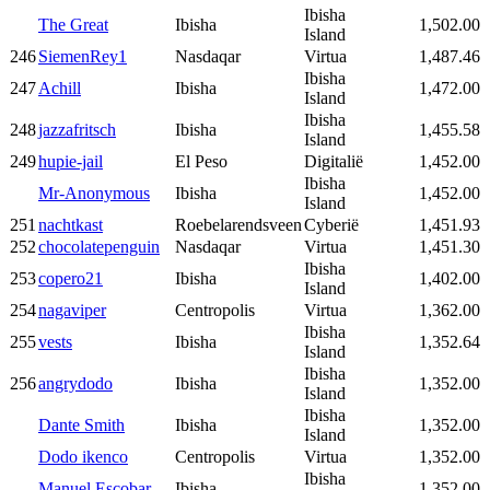
Ibisha
The Great
Ibisha
1,502.00
Island
246
SiemenRey1
Nasdaqar
Virtua
1,487.46
Ibisha
247
Achill
Ibisha
1,472.00
Island
Ibisha
248
jazzafritsch
Ibisha
1,455.58
Island
249
hupie-jail
El Peso
Digitalië
1,452.00
Ibisha
Mr-Anonymous
Ibisha
1,452.00
Island
251
nachtkast
Roebelarendsveen
Cyberië
1,451.93
252
chocolatepenguin
Nasdaqar
Virtua
1,451.30
Ibisha
253
copero21
Ibisha
1,402.00
Island
254
nagaviper
Centropolis
Virtua
1,362.00
Ibisha
255
vests
Ibisha
1,352.64
Island
Ibisha
256
angrydodo
Ibisha
1,352.00
Island
Ibisha
Dante Smith
Ibisha
1,352.00
Island
Dodo ikenco
Centropolis
Virtua
1,352.00
Ibisha
Manuel Escobar
Ibisha
1,352.00