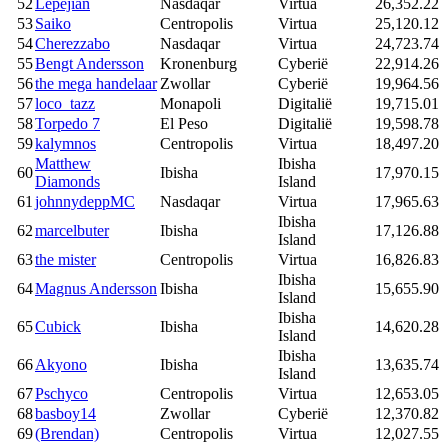
52
Lepejian
Nasdaqar
Virtua
26,352.22
53
Saiko
Centropolis
Virtua
25,120.12
54
Cherezzabo
Nasdaqar
Virtua
24,723.74
55
Bengt Andersson
Kronenburg
Cyberië
22,914.26
56
the mega handelaar
Zwollar
Cyberië
19,964.56
57
loco_tazz
Monapoli
Digitalië
19,715.01
58
Torpedo 7
El Peso
Digitalië
19,598.78
59
kalymnos
Centropolis
Virtua
18,497.20
Matthew
Ibisha
60
Ibisha
17,970.15
Diamonds
Island
61
johnnydeppMC
Nasdaqar
Virtua
17,965.63
Ibisha
62
marcelbuter
Ibisha
17,126.88
Island
63
the mister
Centropolis
Virtua
16,826.83
Ibisha
64
Magnus Andersson
Ibisha
15,655.90
Island
Ibisha
65
Cubick
Ibisha
14,620.28
Island
Ibisha
66
Akyono
Ibisha
13,635.74
Island
67
Pschyco
Centropolis
Virtua
12,653.05
68
basboy14
Zwollar
Cyberië
12,370.82
69
(Brendan)
Centropolis
Virtua
12,027.55