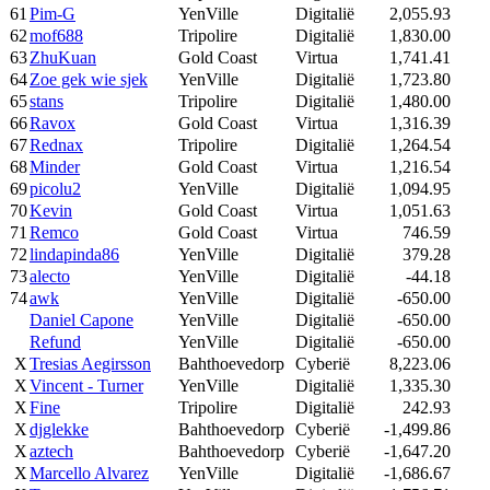
61
Pim-G
YenVille
Digitalië
2,055.93
62
mof688
Tripolire
Digitalië
1,830.00
63
ZhuKuan
Gold Coast
Virtua
1,741.41
64
Zoe gek wie sjek
YenVille
Digitalië
1,723.80
65
stans
Tripolire
Digitalië
1,480.00
66
Ravox
Gold Coast
Virtua
1,316.39
67
Rednax
Tripolire
Digitalië
1,264.54
68
Minder
Gold Coast
Virtua
1,216.54
69
picolu2
YenVille
Digitalië
1,094.95
70
Kevin
Gold Coast
Virtua
1,051.63
71
Remco
Gold Coast
Virtua
746.59
72
lindapinda86
YenVille
Digitalië
379.28
73
alecto
YenVille
Digitalië
-44.18
74
awk
YenVille
Digitalië
-650.00
Daniel Capone
YenVille
Digitalië
-650.00
Refund
YenVille
Digitalië
-650.00
X
Tresias Aegirsson
Bahthoevedorp
Cyberië
8,223.06
X
Vincent - Turner
YenVille
Digitalië
1,335.30
X
Fine
Tripolire
Digitalië
242.93
X
djglekke
Bahthoevedorp
Cyberië
-1,499.86
X
aztech
Bahthoevedorp
Cyberië
-1,647.20
X
Marcello Alvarez
YenVille
Digitalië
-1,686.67