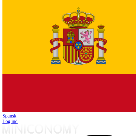
Spansk
Log ind