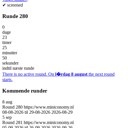
✔
screened
Runde 280
0
dage
23
timer
25
minutter
50
sekunder
indtil næste runde
There is no active round. On
l�rdag 8 august
the next round
starts.
Kommende runder
8
aug
Round
280
https://www.miniconomy.nl
08-08-2026 til 29-08-2026
2026-08-29
5
sep
Round
281
https://www.miniconomy.nl
05-09-2026 til 26-09-2026
2026-09-26