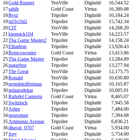
16
Gold Runner
YenVille
Digitalië
16,544.52
17
sahib
Gold Coast
Virtua
16,389.08
18
Rysz
Tripolire
Digitalië
16,184.24
19
inf3ct3d2
Tripolire
Digitalië
15,742.34
20
CIT
YenVille
Digitalië
14,268.20
21
kingnick104
YenVille
Digitalië
14,223.57
22
Tha Game Master2
Tripolire
Digitalië
14,158.24
23
Elhadron
Tripolire
Digitalië
13,928.43
24
Remcowouter
Gold Coast
Virtua
13,413.86
25
Tha Game Master
Tripolire
Digitalië
13,284.89
26
sugarfree
Tripolire
Digitalië
13,277.94
27
The Great
YenVille
Digitalië
12,175.75
28
Ronald
YenVille
Digitalië
10,630.80
29
grondstoffenman
Tripolire
Digitalië
10,165.87
30
gelaarsdekat
Tripolire
Digitalië
10,005.91
31
Rafedel Camorra
Gold Coast
Virtua
8,465.07
32
Switzisch
Tripolire
Digitalië
7,945.58
33
Artim
Tripolire
Digitalië
7,484.00
34
neuroman
Tripolire
Digitalië
7,394.68
35
Ammonia Avenue
Tripolire
Digitalië
6,836.21
36
dhaval_0707
Gold Coast
Virtua
5,934.00
37
Jory
Tripolire
Digitalië
5,754.00