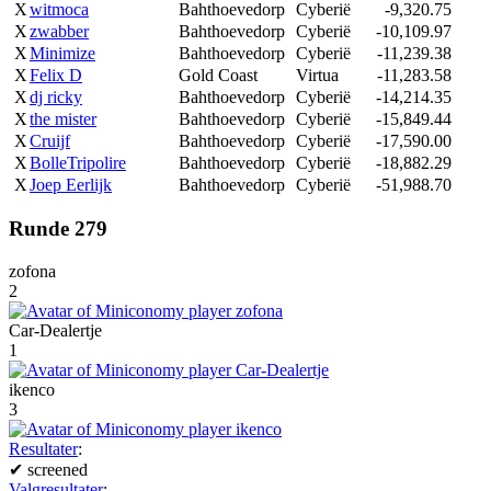
X
witmoca
Bahthoevedorp
Cyberië
-9,320.75
X
zwabber
Bahthoevedorp
Cyberië
-10,109.97
X
Minimize
Bahthoevedorp
Cyberië
-11,239.38
X
Felix D
Gold Coast
Virtua
-11,283.58
X
dj ricky
Bahthoevedorp
Cyberië
-14,214.35
X
the mister
Bahthoevedorp
Cyberië
-15,849.44
X
Cruijf
Bahthoevedorp
Cyberië
-17,590.00
X
BolleTripolire
Bahthoevedorp
Cyberië
-18,882.29
X
Joep Eerlijk
Bahthoevedorp
Cyberië
-51,988.70
Runde 279
zofona
2
Car-Dealertje
1
ikenco
3
Resultater
:
✔
screened
Valgresultater
: