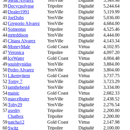
38
Metal Alvarez
YenVille
Digitalië
5,349.98
39
Decycpolypse
Tripolire
Digitalië
5,244.64
40
Dealer1991
YenVille
Digitalië
5,119.99
41
JoeDubs
YenVille
Digitalië
5,036.00
42
Gregorio Alvarez
YenVille
Digitalië
4,684.00
43
Somentus
Tripolire
Digitalië
4,525.46
44
mrteddison
YenVille
Digitalië
4,444.00
45
Chiara Alvarez
YenVille
Digitalië
4,143.34
46
MoneyMale
Gold Coast
Virtua
4,102.95
47
Veronica
Tripolire
Digitalië
4,097.20
48
IceWater
Gold Coast
Virtua
4,004.48
49
squishynidas
YenVille
Digitalië
3,884.00
50
Pedro Alvarez
YenVille
Digitalië
3,804.00
51
Likemyitem
Gold Coast
Virtua
3,737.75
52
Torpy 7
YenVille
Digitalië
3,723.29
53
iamthebest4
YenVille
Digitalië
3,334.00
54
maisic
Gold Coast
Virtua
2,682.33
55
marcelbuter
YenVille
Digitalië
2,438.52
56
Toby29
YenVille
Digitalië
2,276.54
57
axedry
Tripolire
Digitalië
2,200.00
Chatbox
Tripolire
Digitalië
2,200.00
59
natcha12
Gold Coast
Virtua
2,147.98
60
Switz
Tripolire
Digitalië
2,100.00