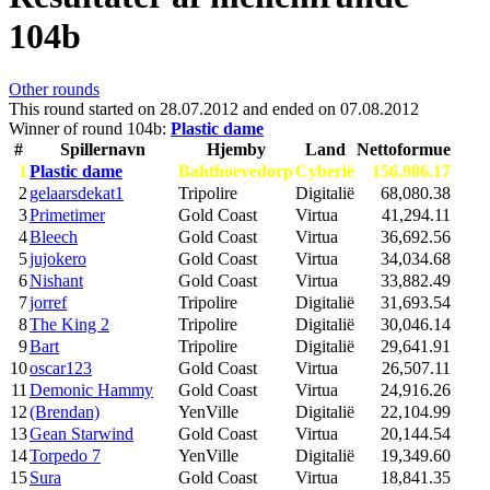
104b
Other rounds
This round started on
28.07.2012
and ended on
07.08.2012
Winner of round 104b:
Plastic dame
#
Spillernavn
Hjemby
Land
Nettoformue
1
Plastic dame
Bahthoevedorp
Cyberië
156,986.17
2
gelaarsdekat1
Tripolire
Digitalië
68,080.38
3
Primetimer
Gold Coast
Virtua
41,294.11
4
Bleech
Gold Coast
Virtua
36,692.56
5
jujokero
Gold Coast
Virtua
34,034.68
6
Nishant
Gold Coast
Virtua
33,882.49
7
jorref
Tripolire
Digitalië
31,693.54
8
The King 2
Tripolire
Digitalië
30,046.14
9
Bart
Tripolire
Digitalië
29,641.91
10
oscar123
Gold Coast
Virtua
26,507.11
11
Demonic Hammy
Gold Coast
Virtua
24,916.26
12
(Brendan)
YenVille
Digitalië
22,104.99
13
Gean Starwind
Gold Coast
Virtua
20,144.54
14
Torpedo 7
YenVille
Digitalië
19,349.60
15
Sura
Gold Coast
Virtua
18,841.35