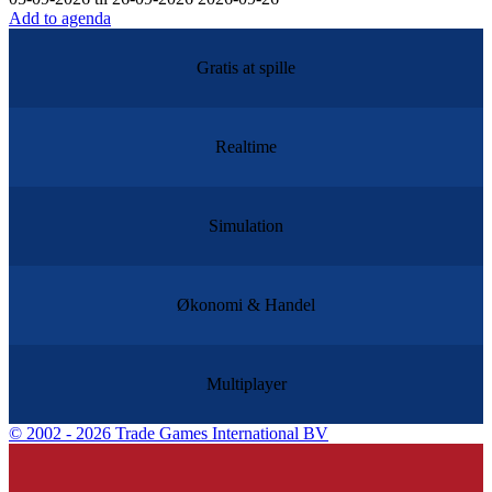
Add to agenda
Gratis at spille
Realtime
Simulation
Økonomi & Handel
Multiplayer
©
2002 - 2026 Trade Games International BV