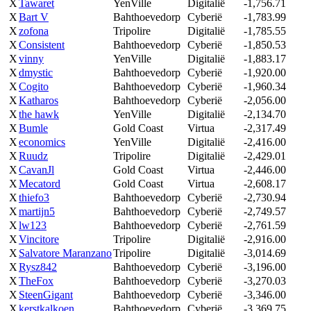
X
Tawaret
YenVille
Digitalië
-1,756.71
X
Bart V
Bahthoevedorp
Cyberië
-1,783.99
X
zofona
Tripolire
Digitalië
-1,785.55
X
Consistent
Bahthoevedorp
Cyberië
-1,850.53
X
vinny
YenVille
Digitalië
-1,883.17
X
dmystic
Bahthoevedorp
Cyberië
-1,920.00
X
Cogito
Bahthoevedorp
Cyberië
-1,960.34
X
Katharos
Bahthoevedorp
Cyberië
-2,056.00
X
the hawk
YenVille
Digitalië
-2,134.70
X
Bumle
Gold Coast
Virtua
-2,317.49
X
economics
YenVille
Digitalië
-2,416.00
X
Ruudz
Tripolire
Digitalië
-2,429.01
X
CavanJl
Gold Coast
Virtua
-2,446.00
X
Mecatord
Gold Coast
Virtua
-2,608.17
X
thiefo3
Bahthoevedorp
Cyberië
-2,730.94
X
martijn5
Bahthoevedorp
Cyberië
-2,749.57
X
lw123
Bahthoevedorp
Cyberië
-2,761.59
X
Vincitore
Tripolire
Digitalië
-2,916.00
X
Salvatore Maranzano
Tripolire
Digitalië
-3,014.69
X
Rysz842
Bahthoevedorp
Cyberië
-3,196.00
X
TheFox
Bahthoevedorp
Cyberië
-3,270.03
X
SteenGigant
Bahthoevedorp
Cyberië
-3,346.00
X
kerstkalkoen
Bahthoevedorp
Cyberië
-3,369.75