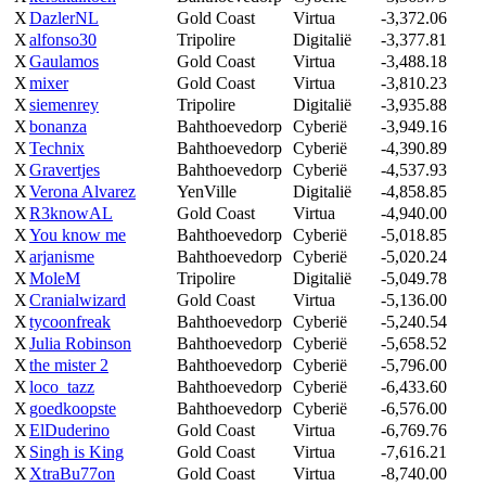
X
DazlerNL
Gold Coast
Virtua
-3,372.06
X
alfonso30
Tripolire
Digitalië
-3,377.81
X
Gaulamos
Gold Coast
Virtua
-3,488.18
X
mixer
Gold Coast
Virtua
-3,810.23
X
siemenrey
Tripolire
Digitalië
-3,935.88
X
bonanza
Bahthoevedorp
Cyberië
-3,949.16
X
Technix
Bahthoevedorp
Cyberië
-4,390.89
X
Gravertjes
Bahthoevedorp
Cyberië
-4,537.93
X
Verona Alvarez
YenVille
Digitalië
-4,858.85
X
R3knowAL
Gold Coast
Virtua
-4,940.00
X
You know me
Bahthoevedorp
Cyberië
-5,018.85
X
arjanisme
Bahthoevedorp
Cyberië
-5,020.24
X
MoleM
Tripolire
Digitalië
-5,049.78
X
Cranialwizard
Gold Coast
Virtua
-5,136.00
X
tycoonfreak
Bahthoevedorp
Cyberië
-5,240.54
X
Julia Robinson
Bahthoevedorp
Cyberië
-5,658.52
X
the mister 2
Bahthoevedorp
Cyberië
-5,796.00
X
loco_tazz
Bahthoevedorp
Cyberië
-6,433.60
X
goedkoopste
Bahthoevedorp
Cyberië
-6,576.00
X
ElDuderino
Gold Coast
Virtua
-6,769.76
X
Singh is King
Gold Coast
Virtua
-7,616.21
X
XtraBu77on
Gold Coast
Virtua
-8,740.00