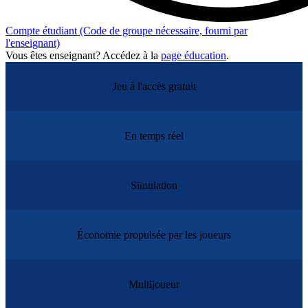
Compte étudiant
(Code de groupe nécessaire, fourni par
l'enseignant)
Vous êtes enseignant? Accédez à la
page éducation
.
Jeu à l'accès gratuit
En temps réel
Simulation
Économie propulsée par les joueurs
Multijoueur