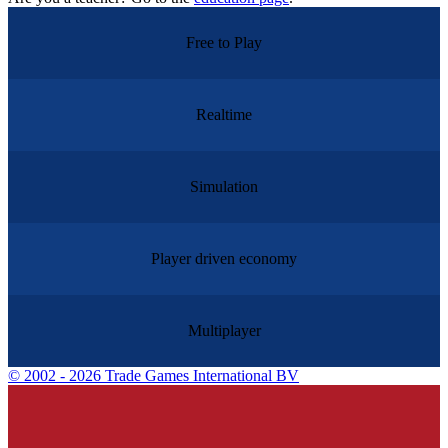
Free to Play
Realtime
Simulation
Player driven economy
Multiplayer
©
2002 - 2026 Trade Games International BV