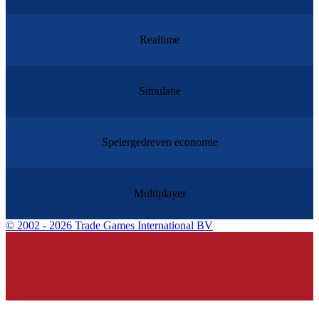
Realtime
Simulatie
Spelergedreven economie
Multiplayer
©
2002 - 2026 Trade Games International BV