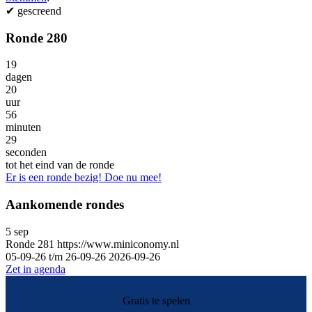
✔
gescreend
Ronde 280
19
dagen
20
uur
56
minuten
29
seconden
tot het eind van de ronde
Er is een ronde bezig! Doe nu mee!
Aankomende rondes
5
sep
Ronde
281
https://www.miniconomy.nl
05-09-26 t/m 26-09-26
2026-09-26
Zet in agenda
Gratis te spelen