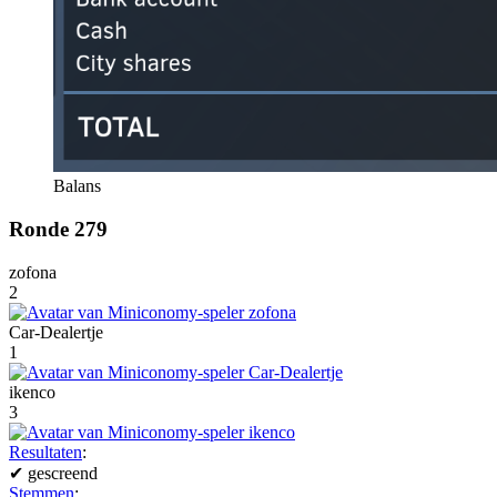
Balans
Ronde 279
zofona
2
Car-Dealertje
1
ikenco
3
Resultaten
:
✔
gescreend
Stemmen
: