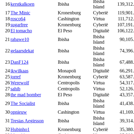
Ibisha
16
kerstkalkoen
Ibisha
139,312
Island
17
The Minic
Kronenburg
Cyberië
119,901
18
rosco64
Cashington
Virtua
111,712
19
sugarfree
Kronenburg
Cyberië
107,191
20
El tomacho
El Peso
Digitalië
106,122
Ibisha
21
rabawe10
Ibisha
90,105
Island
Ibisha
22
gelaarsdekat
Ibisha
74,396
Island
Ibisha
23
DanF124
Ibisha
67,488
Island
24
ikwilkaas
Monapoli
Digitalië
66,291
25
jorref
Kronenburg
Cyberië
63,587
26
Werewolf
Centropolis
Virtua
54,317
27
sahib
Centropolis
Virtua
52,126
28
the mad bomber
El Peso
Digitalië
43,357
Ibisha
29
The Socialist
Ibisha
41,438
Island
30
opnieuw
Cashington
Virtua
41,169
Ibisha
31
Tresias Aegirsson
Ibisha
39,314
Island
32
Hubinho1
Kronenburg
Cyberië
35,380