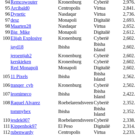
94
Remcowouter
Kronenburg
Cyberië
2,976
95
Arcibald0
Centropolis
Virtua
2,841
96
Dynetic
Nasdaqar
Virtua
2,736
97
desz
Monapoli
Digitalië
2,693
98
Maarten28
Nasdaqar
Virtua
2,652
99
Big_Mike
Monapoli
Digitalië
2,612
100
Elijah Explosive
Kronenburg
Cyberië
2,602
Ibisha
jayd18
Ibisha
2,602
Island
jeroentjah2
Kronenburg
Cyberië
2,602
kerskieken
Kronenburg
Cyberië
2,602
Red Monapoli
Monapoli
Digitalië
2,602
Ibisha
105
11 Pixels
Ibisha
2,562
Island
106
tranqer_cyb
Kronenburg
Cyberië
2,502
Ibisha
107
leomimeco
Ibisha
2,422
Island
108
Raquel Alvarez
Roebelarendsveen
Cyberië
2,352
Ibisha
tommybex
Ibisha
2,352
Island
110
jesdek007
Roebelarendsveen
Cyberië
2,338
111
Kippenhok97
El Peso
Digitalië
2,314
112
rubenwardy
Centropolis
Virtua
2,233