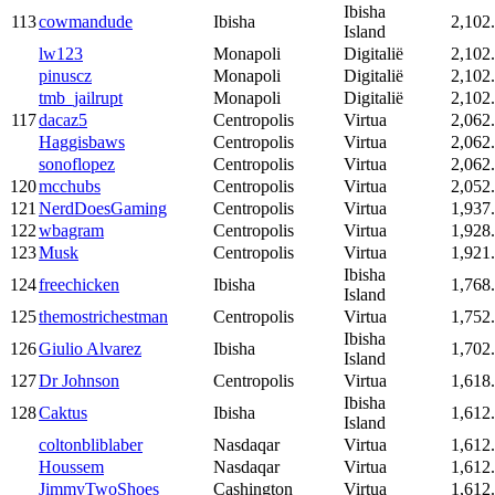
Ibisha
113
cowmandude
Ibisha
2,102
Island
lw123
Monapoli
Digitalië
2,102
pinuscz
Monapoli
Digitalië
2,102
tmb_jailrupt
Monapoli
Digitalië
2,102
117
dacaz5
Centropolis
Virtua
2,062
Haggisbaws
Centropolis
Virtua
2,062
sonoflopez
Centropolis
Virtua
2,062
120
mcchubs
Centropolis
Virtua
2,052
121
NerdDoesGaming
Centropolis
Virtua
1,937
122
wbagram
Centropolis
Virtua
1,928
123
Musk
Centropolis
Virtua
1,921
Ibisha
124
freechicken
Ibisha
1,768
Island
125
themostrichestman
Centropolis
Virtua
1,752
Ibisha
126
Giulio Alvarez
Ibisha
1,702
Island
127
Dr Johnson
Centropolis
Virtua
1,618
Ibisha
128
Caktus
Ibisha
1,612
Island
coltonbliblaber
Nasdaqar
Virtua
1,612
Houssem
Nasdaqar
Virtua
1,612
JimmyTwoShoes
Cashington
Virtua
1,612