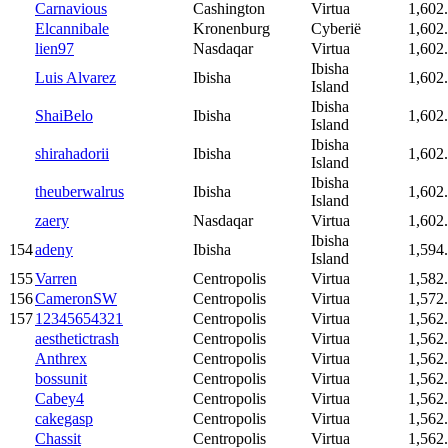
Carnavious
Cashington
Virtua
1,602
Elcannibale
Kronenburg
Cyberië
1,602
lien97
Nasdaqar
Virtua
1,602
Ibisha
Luis Alvarez
Ibisha
1,602
Island
Ibisha
ShaiBelo
Ibisha
1,602
Island
Ibisha
shirahadorii
Ibisha
1,602
Island
Ibisha
theuberwalrus
Ibisha
1,602
Island
zaery
Nasdaqar
Virtua
1,602
Ibisha
154
adeny
Ibisha
1,594
Island
155
Varren
Centropolis
Virtua
1,582
156
CameronSW
Centropolis
Virtua
1,572
157
12345654321
Centropolis
Virtua
1,562
aesthetictrash
Centropolis
Virtua
1,562
Anthrex
Centropolis
Virtua
1,562
bossunit
Centropolis
Virtua
1,562
Cabey4
Centropolis
Virtua
1,562
cakegasp
Centropolis
Virtua
1,562
Chassit
Centropolis
Virtua
1,562