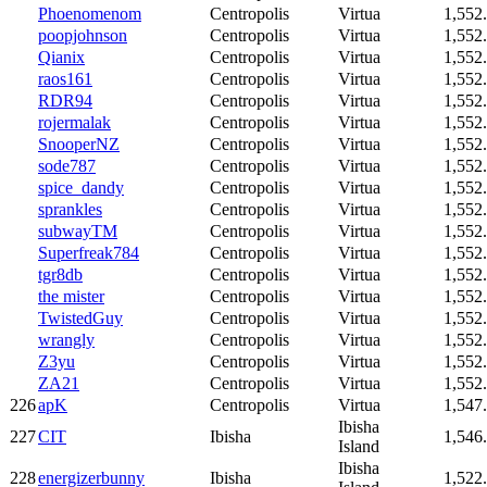
Phoenomenom
Centropolis
Virtua
1,552
poopjohnson
Centropolis
Virtua
1,552
Qianix
Centropolis
Virtua
1,552
raos161
Centropolis
Virtua
1,552
RDR94
Centropolis
Virtua
1,552
rojermalak
Centropolis
Virtua
1,552
SnooperNZ
Centropolis
Virtua
1,552
sode787
Centropolis
Virtua
1,552
spice_dandy
Centropolis
Virtua
1,552
sprankles
Centropolis
Virtua
1,552
subwayTM
Centropolis
Virtua
1,552
Superfreak784
Centropolis
Virtua
1,552
tgr8db
Centropolis
Virtua
1,552
the mister
Centropolis
Virtua
1,552
TwistedGuy
Centropolis
Virtua
1,552
wrangly
Centropolis
Virtua
1,552
Z3yu
Centropolis
Virtua
1,552
ZA21
Centropolis
Virtua
1,552
226
apK
Centropolis
Virtua
1,547
Ibisha
227
CIT
Ibisha
1,546
Island
Ibisha
228
energizerbunny
Ibisha
1,522