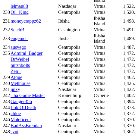
Island
lelman88
Nasdaqar
Virtua
1,522
230
Oil_King
Centropolis
Virtua
1,520
Ibisha
231
moneycrappz62
Ibisha
1,498
Island
232
SetchB
Cashington
Virtua
1,491
Ibisha
233
eugenio_
Ibisha
1,489
Island
234
ausvego
Centropolis
Virtua
1,487
235
Admiral_Badger
Centropolis
Virtua
1,472
DrWeibel
Centropolis
Virtua
1,472
nutsnbolts
Centropolis
Virtua
1,472
Zen--
Centropolis
Virtua
1,472
239
Atque
Centropolis
Virtua
1,462
240
Mellhouse
Centropolis
Virtua
1,425
241
jinxy
Nasdaqar
Virtua
1,422
242
Tha Game Master
Kronenburg
Cyberië
1,402
243
Ganger356
Centropolis
Virtua
1,394
244
LokiOfDeath
Centropolis
Virtua
1,373
245
chloe
Centropolis
Virtua
1,372
246
Maleficent
Centropolis
Virtua
1,370
247
BadAssBrendan
Nasdaqar
Virtua
1,370
248
synt
Centropolis
Virtua
1,362