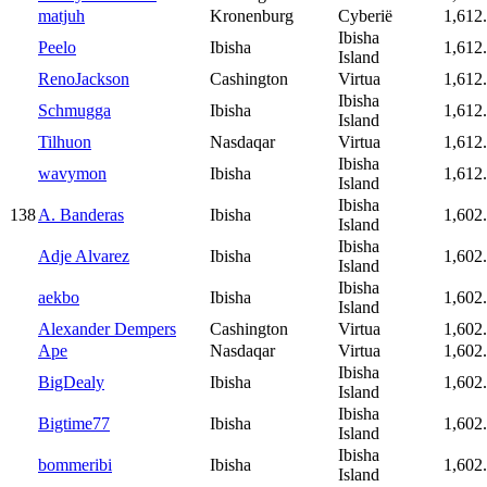
matjuh
Kronenburg
Cyberië
1,612
Ibisha
Peelo
Ibisha
1,612
Island
RenoJackson
Cashington
Virtua
1,612
Ibisha
Schmugga
Ibisha
1,612
Island
Tilhuon
Nasdaqar
Virtua
1,612
Ibisha
wavymon
Ibisha
1,612
Island
Ibisha
138
A. Banderas
Ibisha
1,602
Island
Ibisha
Adje Alvarez
Ibisha
1,602
Island
Ibisha
aekbo
Ibisha
1,602
Island
Alexander Dempers
Cashington
Virtua
1,602
Ape
Nasdaqar
Virtua
1,602
Ibisha
BigDealy
Ibisha
1,602
Island
Ibisha
Bigtime77
Ibisha
1,602
Island
Ibisha
bommeribi
Ibisha
1,602
Island