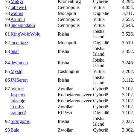
76
Mukyr
Kronenburg
Cyberië
4,294
77
rabawe1
Centropolis
Virtua
4,054
78
walrus
Monapoli
Digitalië
3,711
79
Aximili
Centropolis
Virtua
3,652
80
lindapinda86
Centropolis
Virtua
3,643
Ibisha
81
KingWoloWolo
Ibisha
3,526
Island
82
loco_tazz
Monapoli
Digitalië
3,519
Ibisha
83
onar
Ibisha
3,352
Island
Ibisha
84
deybmen
Ibisha
3,246
Island
85
Mystq
Cashington
Virtua
3,202
Ibisha
86
JMSerrat
Ibisha
3,112
Island
87
hydroe
Zwollar
Cyberië
3,102
Jasperrr
Roebelarendsveen
Cyberië
3,102
lolaapje
Roebelarendsveen
Cyberië
3,102
Tee-Es
Zwollar
Cyberië
3,102
tranqer2
El Peso
Digitalië
3,102
Ibisha
92
rodrigoms
Ibisha
3,027
Island
93
Bale
Zwollar
Cyberië
3,002