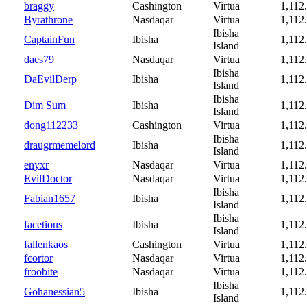
braggy
Cashington
Virtua
1,112
Byrathrone
Nasdaqar
Virtua
1,112
Ibisha
CaptainFun
Ibisha
1,112
Island
daes79
Nasdaqar
Virtua
1,112
Ibisha
DaEvilDerp
Ibisha
1,112
Island
Ibisha
Dim Sum
Ibisha
1,112
Island
dong112233
Cashington
Virtua
1,112
Ibisha
draugrmemelord
Ibisha
1,112
Island
enyxr
Nasdaqar
Virtua
1,112
EvilDoctor
Nasdaqar
Virtua
1,112
Ibisha
Fabian1657
Ibisha
1,112
Island
Ibisha
facetious
Ibisha
1,112
Island
fallenkaos
Cashington
Virtua
1,112
fcortor
Nasdaqar
Virtua
1,112
froobite
Nasdaqar
Virtua
1,112
Ibisha
Gohanessian5
Ibisha
1,112
Island