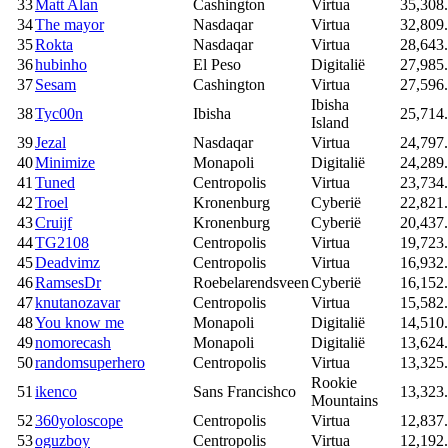
33
Matt Alan
Cashington
Virtua
35,308
34
The mayor
Nasdaqar
Virtua
32,809
35
Rokta
Nasdaqar
Virtua
28,643
36
hubinho
El Peso
Digitalië
27,985
37
Sesam
Cashington
Virtua
27,596
Ibisha
38
Tyc00n
Ibisha
25,714
Island
39
Jezal
Nasdaqar
Virtua
24,797
40
Minimize
Monapoli
Digitalië
24,289
41
Tuned
Centropolis
Virtua
23,734
42
Troel
Kronenburg
Cyberië
22,821
43
Cruijf
Kronenburg
Cyberië
20,437
44
TG2108
Centropolis
Virtua
19,723
45
Deadvimz
Centropolis
Virtua
16,932
46
RamsesDr
Roebelarendsveen
Cyberië
16,152
47
knutanozavar
Centropolis
Virtua
15,582
48
You know me
Monapoli
Digitalië
14,510
49
nomorecash
Monapoli
Digitalië
13,624
50
randomsuperhero
Centropolis
Virtua
13,325
Rookie
51
ikenco
Sans Francishco
13,323
Mountains
52
360yoloscope
Centropolis
Virtua
12,837
53
oguzboy
Centropolis
Virtua
12,192