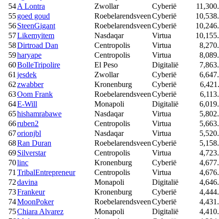
54
A Lontra
Zwollar
Cyberië
11,300
55
goed goud
Roebelarendsveen
Cyberië
10,538
56
SteenGigant
Roebelarendsveen
Cyberië
10,246
57
Likemyitem
Nasdaqar
Virtua
10,155
58
Dirtroad Dan
Centropolis
Virtua
8,270
59
haryape
Centropolis
Virtua
8,089
60
BolleTripolire
El Peso
Digitalië
7,863
61
jesdek
Zwollar
Cyberië
6,647
62
zwabber
Kronenburg
Cyberië
6,421
63
Oom Frank
Roebelarendsveen
Cyberië
6,113
64
E-Will
Monapoli
Digitalië
6,019
65
hishamrabawe
Nasdaqar
Virtua
5,802
66
ruben2
Centropolis
Virtua
5,663
67
orionjbl
Nasdaqar
Virtua
5,520
68
Ran Duran
Roebelarendsveen
Cyberië
5,158
69
Silverstar
Centropolis
Virtua
4,723
70
linc
Kronenburg
Cyberië
4,677
71
TribalEntrepreneur
Centropolis
Virtua
4,676
72
davina
Monapoli
Digitalië
4,646
73
Frankeur
Kronenburg
Cyberië
4,444
74
MoonPoker
Roebelarendsveen
Cyberië
4,431
75
Chiara Alvarez
Monapoli
Digitalië
4,410