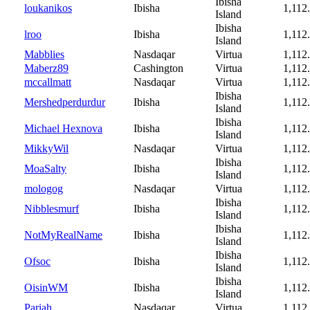
Ibisha
loukanikos
Ibisha
1,112
Island
Ibisha
lroo
Ibisha
1,112
Island
Mabblies
Nasdaqar
Virtua
1,112
Maberz89
Cashington
Virtua
1,112
mccallmatt
Nasdaqar
Virtua
1,112
Ibisha
Mershedperdurdur
Ibisha
1,112
Island
Ibisha
Michael Hexnova
Ibisha
1,112
Island
MikkyWil
Nasdaqar
Virtua
1,112
Ibisha
MoaSalty
Ibisha
1,112
Island
mologog
Nasdaqar
Virtua
1,112
Ibisha
Nibblesmurf
Ibisha
1,112
Island
Ibisha
NotMyRealName
Ibisha
1,112
Island
Ibisha
Ofsoc
Ibisha
1,112
Island
Ibisha
OisinWM
Ibisha
1,112
Island
Pariah
Nasdaqar
Virtua
1,112