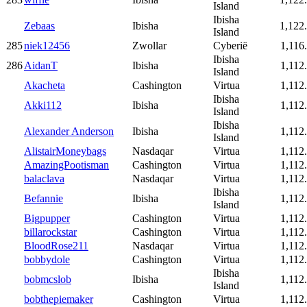
Island
Ibisha
Zebaas
Ibisha
1,122
Island
285
niek12456
Zwollar
Cyberië
1,116
Ibisha
286
AidanT
Ibisha
1,112
Island
Akacheta
Cashington
Virtua
1,112
Ibisha
Akki112
Ibisha
1,112
Island
Ibisha
Alexander Anderson
Ibisha
1,112
Island
AlistairMoneybags
Nasdaqar
Virtua
1,112
AmazingPootisman
Cashington
Virtua
1,112
balaclava
Nasdaqar
Virtua
1,112
Ibisha
Befannie
Ibisha
1,112
Island
Bigpupper
Cashington
Virtua
1,112
billarockstar
Cashington
Virtua
1,112
BloodRose211
Nasdaqar
Virtua
1,112
bobbydole
Cashington
Virtua
1,112
Ibisha
bobmcslob
Ibisha
1,112
Island
bobthepiemaker
Cashington
Virtua
1,112