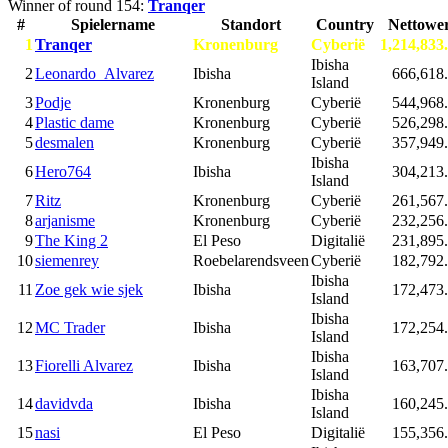
Winner of round 154:
Tranqer
#
Spielername
Standort
Country
Nettowe
1
Tranqer
Kronenburg
Cyberië
1,214,833
Ibisha
2
Leonardo_Alvarez
Ibisha
666,618
Island
3
Podje
Kronenburg
Cyberië
544,968
4
Plastic dame
Kronenburg
Cyberië
526,298
5
desmalen
Kronenburg
Cyberië
357,949
Ibisha
6
Hero764
Ibisha
304,213
Island
7
Ritz
Kronenburg
Cyberië
261,567
8
arjanisme
Kronenburg
Cyberië
232,256
9
The King 2
El Peso
Digitalië
231,895
10
siemenrey
Roebelarendsveen
Cyberië
182,792
Ibisha
11
Zoe gek wie sjek
Ibisha
172,473
Island
Ibisha
12
MC Trader
Ibisha
172,254
Island
Ibisha
13
Fiorelli Alvarez
Ibisha
163,707
Island
Ibisha
14
davidvda
Ibisha
160,245
Island
15
nasi
El Peso
Digitalië
155,356