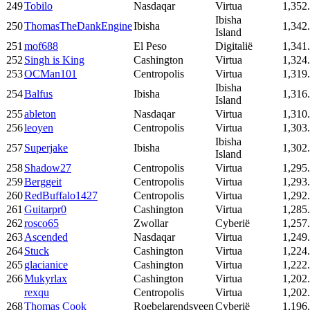
249
Tobilo
Nasdaqar
Virtua
1,352
Ibisha
250
ThomasTheDankEngine
Ibisha
1,342
Island
251
mof688
El Peso
Digitalië
1,341
252
Singh is King
Cashington
Virtua
1,324
253
OCMan101
Centropolis
Virtua
1,319
Ibisha
254
Balfus
Ibisha
1,316
Island
255
ableton
Nasdaqar
Virtua
1,310
256
leoyen
Centropolis
Virtua
1,303
Ibisha
257
Superjake
Ibisha
1,302
Island
258
Shadow27
Centropolis
Virtua
1,295
259
Berggeit
Centropolis
Virtua
1,293
260
RedBuffalo1427
Centropolis
Virtua
1,292
261
Guitarpr0
Cashington
Virtua
1,285
262
rosco65
Zwollar
Cyberië
1,257
263
Ascended
Nasdaqar
Virtua
1,249
264
Stuck
Cashington
Virtua
1,224
265
glacianice
Cashington
Virtua
1,222
266
Mukyrlax
Cashington
Virtua
1,202
rexqu
Centropolis
Virtua
1,202
268
Thomas Cook
Roebelarendsveen
Cyberië
1,196