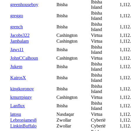
Ibisha
greenhouseboy
Ibisha
1,112
Island
Ibisha
greggo
Ibisha
1,112
Island
Ibisha
grench
Ibisha
1,112
Island
Jacobs322
Cashington
Virtua
1,112
Jambalam
Cashington
Virtua
1,112
Ibisha
Jaws11
Ibisha
1,112
Island
JohnCCalhoun
Cashington
Virtua
1,112
Ibisha
Jukem
Ibisha
1,112
Island
Ibisha
KairosX
Ibisha
1,112
Island
Ibisha
kingkoronov
Ibisha
1,112
Island
kmurrpiggy
Cashington
Virtua
1,112
Ibisha
Lanflux
Ibisha
1,112
Island
latosu
Nasdaqar
Virtua
1,112
Lebronjames8
Zwollar
Cyberië
1,112
LinkinBuffalo
Zwollar
Cyberië
1,112