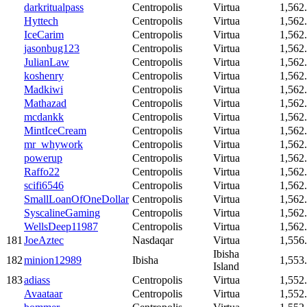
darkritualpass
Centropolis
Virtua
1,562
Hyttech
Centropolis
Virtua
1,562
IceCarim
Centropolis
Virtua
1,562
jasonbug123
Centropolis
Virtua
1,562
JulianLaw
Centropolis
Virtua
1,562
koshenry
Centropolis
Virtua
1,562
Madkiwi
Centropolis
Virtua
1,562
Mathazad
Centropolis
Virtua
1,562
mcdankk
Centropolis
Virtua
1,562
MintIceCream
Centropolis
Virtua
1,562
mr_whywork
Centropolis
Virtua
1,562
powerup
Centropolis
Virtua
1,562
Raffo22
Centropolis
Virtua
1,562
scifi6546
Centropolis
Virtua
1,562
SmallLoanOfOneDollar
Centropolis
Virtua
1,562
SyscalineGaming
Centropolis
Virtua
1,562
WellsDeep11987
Centropolis
Virtua
1,562
181
JoeAztec
Nasdaqar
Virtua
1,556
Ibisha
182
minion12989
Ibisha
1,553
Island
183
adiass
Centropolis
Virtua
1,552
Avaataar
Centropolis
Virtua
1,552