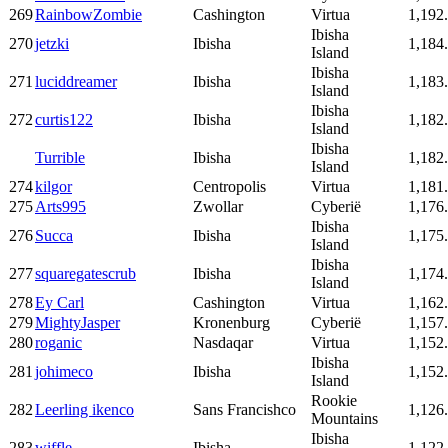
269
RainbowZombie
Cashington
Virtua
1,192
Ibisha
270
jetzki
Ibisha
1,184
Island
Ibisha
271
luciddreamer
Ibisha
1,183
Island
Ibisha
272
curtis122
Ibisha
1,182
Island
Ibisha
Turrible
Ibisha
1,182
Island
274
kilgor
Centropolis
Virtua
1,181
275
Arts995
Zwollar
Cyberië
1,176
Ibisha
276
Succa
Ibisha
1,175
Island
Ibisha
277
squaregatescrub
Ibisha
1,174
Island
278
Ey Carl
Cashington
Virtua
1,162
279
MightyJasper
Kronenburg
Cyberië
1,157
280
roganic
Nasdaqar
Virtua
1,152
Ibisha
281
johimeco
Ibisha
1,152
Island
Rookie
282
Leerling ikenco
Sans Francishco
1,126
Mountains
Ibisha
283
wiffle
Ibisha
1,122