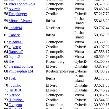
56
VitezTohotoKola
Centropolis
Virtua
58,579.6
57
Aximili
Centropolis
Virtua
58,460.4
58
Treeplugger
Zwollar
Cyberië
57,217.7
Ibisha
59
Miquel Alvarez
Ibisha
55,416.2
Island
60
lindak94
Nasdaqar
Virtua
50,707.4
Ibisha
61
Canary
Ibisha
50,067.9
Island
62
VladkaH
Centropolis
Virtua
49,530.0
63
kijkertje
Zwollar
Cyberië
49,197.0
64
BaruskaP
Centropolis
Virtua
47,556.1
65
frajbis2
Centropolis
Virtua
46,566.0
66
Ilse_
Kronenburg
Cyberië
45,266.8
67
the mad bomber
El Peso
Digitalië
43,879.6
68
Philosophus124
Roebelarendsveen
Cyberië
40,408.2
Ibisha
69
Tosk
Ibisha
39,173.8
Island
70
hubinho
El Peso
Digitalië
37,621.8
71
jan1010
El Peso
Digitalië
36,446.2
72
Karitoo
Centropolis
Virtua
33,812.4
73
Hubinho1
Zwollar
Cyberië
33,544.8
74
Oxigeon
Kronenburg
Cyberië
30,899.1