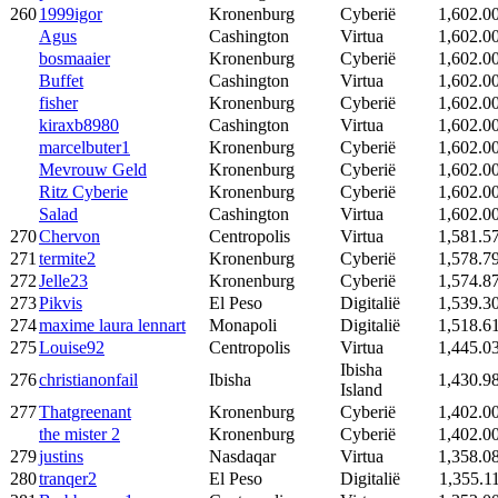
260
1999igor
Kronenburg
Cyberië
1,602.0
Agus
Cashington
Virtua
1,602.0
bosmaaier
Kronenburg
Cyberië
1,602.0
Buffet
Cashington
Virtua
1,602.0
fisher
Kronenburg
Cyberië
1,602.0
kiraxb8980
Cashington
Virtua
1,602.0
marcelbuter1
Kronenburg
Cyberië
1,602.0
Mevrouw Geld
Kronenburg
Cyberië
1,602.0
Ritz Cyberie
Kronenburg
Cyberië
1,602.0
Salad
Cashington
Virtua
1,602.0
270
Chervon
Centropolis
Virtua
1,581.5
271
termite2
Kronenburg
Cyberië
1,578.7
272
Jelle23
Kronenburg
Cyberië
1,574.8
273
Pikvis
El Peso
Digitalië
1,539.3
274
maxime laura lennart
Monapoli
Digitalië
1,518.6
275
Louise92
Centropolis
Virtua
1,445.0
Ibisha
276
christianonfail
Ibisha
1,430.9
Island
277
Thatgreenant
Kronenburg
Cyberië
1,402.0
the mister 2
Kronenburg
Cyberië
1,402.0
279
justins
Nasdaqar
Virtua
1,358.0
280
tranqer2
El Peso
Digitalië
1,355.1