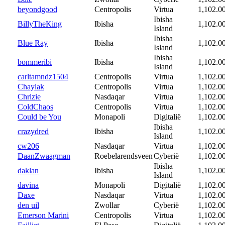
beyondgood
Centropolis
Virtua
1,102.0
Ibisha
BillyTheKing
Ibisha
1,102.0
Island
Ibisha
Blue Ray
Ibisha
1,102.0
Island
Ibisha
bommeribi
Ibisha
1,102.0
Island
carltamndz1504
Centropolis
Virtua
1,102.0
Chaylak
Centropolis
Virtua
1,102.0
Chrizie
Nasdaqar
Virtua
1,102.0
ColdChaos
Centropolis
Virtua
1,102.0
Could be You
Monapoli
Digitalië
1,102.0
Ibisha
crazydred
Ibisha
1,102.0
Island
cw206
Nasdaqar
Virtua
1,102.0
DaanZwaagman
Roebelarendsveen
Cyberië
1,102.0
Ibisha
daklan
Ibisha
1,102.0
Island
davina
Monapoli
Digitalië
1,102.0
Daxe
Nasdaqar
Virtua
1,102.0
den uil
Zwollar
Cyberië
1,102.0
Emerson Marini
Centropolis
Virtua
1,102.0