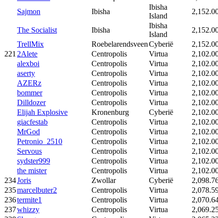
Ibisha
Sajmon
Ibisha
2,152.0
Island
Ibisha
The Socialist
Ibisha
2,152.0
Island
TrellMix
Roebelarendsveen
Cyberië
2,152.0
221
2Alete
Centropolis
Virtua
2,102.0
alexboi
Centropolis
Virtua
2,102.0
aserty
Centropolis
Virtua
2,102.0
AZERz
Centropolis
Virtua
2,102.0
bommer
Centropolis
Virtua
2,102.0
Dilldozer
Centropolis
Virtua
2,102.0
Elijah Explosive
Kronenburg
Cyberië
2,102.0
giacfestab
Centropolis
Virtua
2,102.0
MrGod
Centropolis
Virtua
2,102.0
Petronio_2510
Centropolis
Virtua
2,102.0
Servous
Centropolis
Virtua
2,102.0
sydster999
Centropolis
Virtua
2,102.0
the mister
Centropolis
Virtua
2,102.0
234
Joris
Zwollar
Cyberië
2,098.7
235
marcelbuter2
Centropolis
Virtua
2,078.5
236
termite1
Centropolis
Virtua
2,070.6
237
whizzy
Centropolis
Virtua
2,069.2