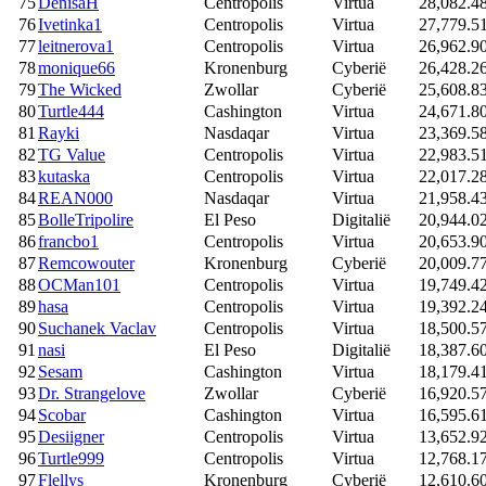
75
DenisaH
Centropolis
Virtua
28,082.4
76
Ivetinka1
Centropolis
Virtua
27,779.5
77
leitnerova1
Centropolis
Virtua
26,962.9
78
monique66
Kronenburg
Cyberië
26,428.2
79
The Wicked
Zwollar
Cyberië
25,608.8
80
Turtle444
Cashington
Virtua
24,671.8
81
Rayki
Nasdaqar
Virtua
23,369.5
82
TG Value
Centropolis
Virtua
22,983.5
83
kutaska
Centropolis
Virtua
22,017.2
84
REAN000
Nasdaqar
Virtua
21,958.4
85
BolleTripolire
El Peso
Digitalië
20,944.0
86
francbo1
Centropolis
Virtua
20,653.9
87
Remcowouter
Kronenburg
Cyberië
20,009.7
88
OCMan101
Centropolis
Virtua
19,749.4
89
hasa
Centropolis
Virtua
19,392.2
90
Suchanek Vaclav
Centropolis
Virtua
18,500.5
91
nasi
El Peso
Digitalië
18,387.6
92
Sesam
Cashington
Virtua
18,179.4
93
Dr. Strangelove
Zwollar
Cyberië
16,920.5
94
Scobar
Cashington
Virtua
16,595.6
95
Desiigner
Centropolis
Virtua
13,652.9
96
Turtle999
Centropolis
Virtua
12,768.1
97
Flellys
Kronenburg
Cyberië
12,610.6