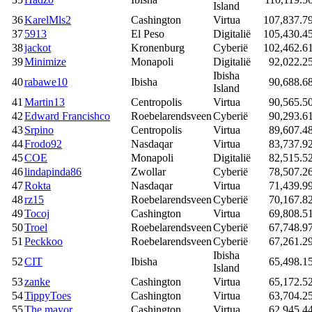
Island
36
KarelMls2
Cashington
Virtua
107,837.7
37
5913
El Peso
Digitalië
105,430.4
38
jackot
Kronenburg
Cyberië
102,462.6
39
Minimize
Monapoli
Digitalië
92,022.2
Ibisha
40
rabawe10
Ibisha
90,688.6
Island
41
Martin13
Centropolis
Virtua
90,565.5
42
Edward Francishco
Roebelarendsveen
Cyberië
90,293.6
43
Srpino
Centropolis
Virtua
89,607.4
44
Frodo92
Nasdaqar
Virtua
83,737.9
45
COE
Monapoli
Digitalië
82,515.5
46
lindapinda86
Zwollar
Cyberië
78,507.2
47
Rokta
Nasdaqar
Virtua
71,439.9
48
rz15
Roebelarendsveen
Cyberië
70,167.8
49
Tocoj
Cashington
Virtua
69,808.5
50
Troel
Roebelarendsveen
Cyberië
67,748.9
51
Peckkoo
Roebelarendsveen
Cyberië
67,261.2
Ibisha
52
CIT
Ibisha
65,498.1
Island
53
zanke
Cashington
Virtua
65,172.5
54
TippyToes
Cashington
Virtua
63,704.2
55
The mayor
Cashington
Virtua
62,945.4