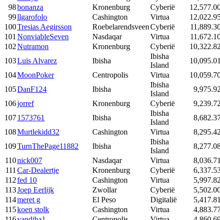
98
bonanza
Kronenburg
Cyberië
12,577.0
99
llgarofolo
Cashington
Virtua
12,022.9
100
Tresias Aegirsson
Roebelarendsveen
Cyberië
11,889.3
101
NonviableSeven
Nasdaqar
Virtua
11,672.1
102
Nutramon
Kronenburg
Cyberië
10,322.8
Ibisha
103
Luis Alvarez
Ibisha
10,095.0
Island
104
MoonPoker
Centropolis
Virtua
10,059.7
Ibisha
105
DanF124
Ibisha
9,975.9
Island
106
jorref
Kronenburg
Cyberië
9,239.7
Ibisha
107
1573761
Ibisha
8,682.3
Island
108
Murtlekidd32
Cashington
Virtua
8,295.4
Ibisha
109
TurnThePage11882
Ibisha
8,277.0
Island
110
nick007
Nasdaqar
Virtua
8,036.7
111
Car-Dealertje
Kronenburg
Cyberië
6,337.5
112
fed 10
Cashington
Virtua
5,997.8
113
Joep Eerlijk
Zwollar
Cyberië
5,502.0
114
meret g
El Peso
Digitalië
5,417.8
115
koen stolk
Cashington
Virtua
4,883.7
116
vandiba1
Centropolis
Virtua
4,860.6