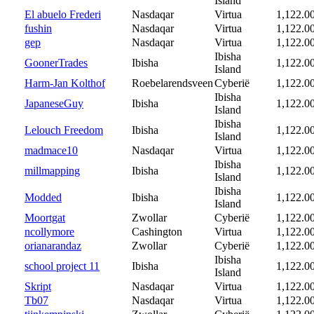
Island
El abuelo Frederi
Nasdaqar
Virtua
1,122.0
fushin
Nasdaqar
Virtua
1,122.0
gep
Nasdaqar
Virtua
1,122.0
Ibisha
GoonerTrades
Ibisha
1,122.0
Island
Harm-Jan Kolthof
Roebelarendsveen
Cyberië
1,122.0
Ibisha
JapaneseGuy
Ibisha
1,122.0
Island
Ibisha
Lelouch Freedom
Ibisha
1,122.0
Island
madmace10
Nasdaqar
Virtua
1,122.0
Ibisha
millmapping
Ibisha
1,122.0
Island
Ibisha
Modded
Ibisha
1,122.0
Island
Moortgat
Zwollar
Cyberië
1,122.0
ncollymore
Cashington
Virtua
1,122.0
orianarandaz
Zwollar
Cyberië
1,122.0
Ibisha
school project 11
Ibisha
1,122.0
Island
Skript
Nasdaqar
Virtua
1,122.0
Tb07
Nasdaqar
Virtua
1,122.0