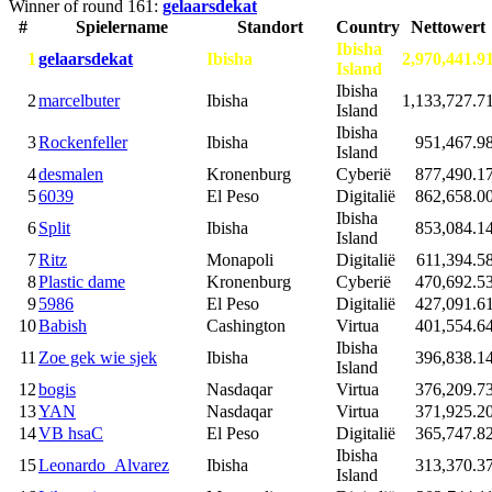
Winner of round 161:
gelaarsdekat
#
Spielername
Standort
Country
Nettowert
Ibisha
1
gelaarsdekat
Ibisha
2,970,441.9
Island
Ibisha
2
marcelbuter
Ibisha
1,133,727.7
Island
Ibisha
3
Rockenfeller
Ibisha
951,467.9
Island
4
desmalen
Kronenburg
Cyberië
877,490.1
5
6039
El Peso
Digitalië
862,658.0
Ibisha
6
Split
Ibisha
853,084.1
Island
7
Ritz
Monapoli
Digitalië
611,394.5
8
Plastic dame
Kronenburg
Cyberië
470,692.5
9
5986
El Peso
Digitalië
427,091.6
10
Babish
Cashington
Virtua
401,554.6
Ibisha
11
Zoe gek wie sjek
Ibisha
396,838.1
Island
12
bogis
Nasdaqar
Virtua
376,209.7
13
YAN
Nasdaqar
Virtua
371,925.2
14
VB hsaC
El Peso
Digitalië
365,747.8
Ibisha
15
Leonardo_Alvarez
Ibisha
313,370.3
Island