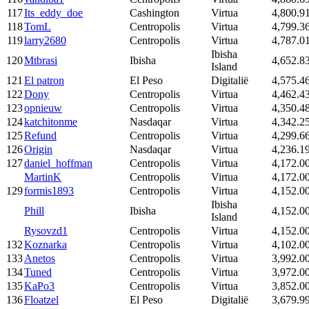
117
Its_eddy_doe
Cashington
Virtua
4,800.9
118
TomL
Centropolis
Virtua
4,799.3
119
larry2680
Centropolis
Virtua
4,787.0
Ibisha
120
Mtbrasi
Ibisha
4,652.8
Island
121
El patron
El Peso
Digitalië
4,575.4
122
Dony
Centropolis
Virtua
4,462.4
123
opnieuw
Centropolis
Virtua
4,350.4
124
katchitonme
Nasdaqar
Virtua
4,342.2
125
Refund
Centropolis
Virtua
4,299.6
126
Origin
Nasdaqar
Virtua
4,236.1
127
daniel_hoffman
Centropolis
Virtua
4,172.0
MartinK
Centropolis
Virtua
4,172.0
129
formis1893
Centropolis
Virtua
4,152.0
Ibisha
Phill
Ibisha
4,152.0
Island
Rysovzd1
Centropolis
Virtua
4,152.0
132
Koznarka
Centropolis
Virtua
4,102.0
133
Anetos
Centropolis
Virtua
3,992.0
134
Tuned
Centropolis
Virtua
3,972.0
135
KaPo3
Centropolis
Virtua
3,852.0
136
Floatzel
El Peso
Digitalië
3,679.9