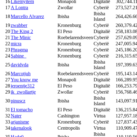
16
Likemyitem
Monapoli
Digitalië
302,744.1
17
A Lontra
Zwollar
Cyberië
273,527.2
Ibisha
18
Marcello Alvarez
Ibisha
264,426.6
Island
19
zwabber
Kronenburg
Cyberië
260,379.4
20
The King 2
El Peso
Digitalië
258,183.0
21
The Minic
Roebelarendsveen
Cyberië
257,629.0
22
micra
Kronenburg
Cyberië
247,005.9
23
Phragma
Kronenburg
Cyberië
245,186.2
24
Sabine_
Kronenburg
Cyberië
216,315.6
Ibisha
25
davidvda
Ibisha
197,399.6
Island
26
Marcotjuh
Roebelarendsveen
Cyberië
195,143.1
27
You know me
Monapoli
Digitalië
166,289.9
28
jeroentje312
El Peso
Digitalië
166,253.7
29
ik_zwollartje
Zwollar
Cyberië
156,768.4
Ibisha
30
pinuscz
Ibisha
143,097.9
Island
31
El tomacho
El Peso
Digitalië
136,215.8
32
Nater
Cashington
Virtua
127,957.1
33
arjanisme
Kronenburg
Cyberië
127,837.4
34
takenalook
Centropolis
Virtua
110,909.4
Ibisha
35
Hadz0
Ibisha
110,119.5