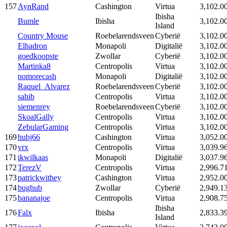
157
AynRand
Cashington
Virtua
3,102.0
Ibisha
Bumle
Ibisha
3,102.0
Island
Country Mouse
Roebelarendsveen
Cyberië
3,102.0
Elhadron
Monapoli
Digitalië
3,102.0
goedkoopste
Zwollar
Cyberië
3,102.0
Martinka8
Centropolis
Virtua
3,102.0
nomorecash
Monapoli
Digitalië
3,102.0
Raquel_Alvarez
Roebelarendsveen
Cyberië
3,102.0
sahib
Centropolis
Virtua
3,102.0
siemenrey
Roebelarendsveen
Cyberië
3,102.0
SkoalGally
Centropolis
Virtua
3,102.0
ZebularGaming
Centropolis
Virtua
3,102.0
169
hubj66
Cashington
Virtua
3,052.0
170
vrx
Centropolis
Virtua
3,039.9
171
ikwilkaas
Monapoli
Digitalië
3,037.9
172
TerezV
Centropolis
Virtua
2,996.7
173
patrickwithey
Cashington
Virtua
2,952.0
174
bughub
Zwollar
Cyberië
2,949.1
175
bananajoe
Centropolis
Virtua
2,908.7
Ibisha
176
Falx
Ibisha
2,833.3
Island