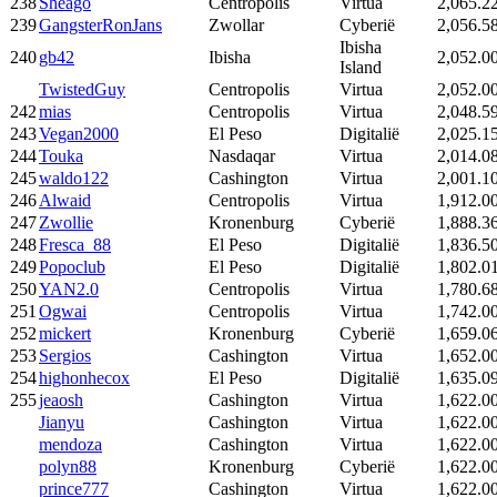
238
Sheago
Centropolis
Virtua
2,065.2
239
GangsterRonJans
Zwollar
Cyberië
2,056.5
Ibisha
240
gb42
Ibisha
2,052.0
Island
TwistedGuy
Centropolis
Virtua
2,052.0
242
mias
Centropolis
Virtua
2,048.5
243
Vegan2000
El Peso
Digitalië
2,025.1
244
Touka
Nasdaqar
Virtua
2,014.0
245
waldo122
Cashington
Virtua
2,001.1
246
Alwaid
Centropolis
Virtua
1,912.0
247
Zwollie
Kronenburg
Cyberië
1,888.3
248
Fresca_88
El Peso
Digitalië
1,836.5
249
Popoclub
El Peso
Digitalië
1,802.0
250
YAN2.0
Centropolis
Virtua
1,780.6
251
Ogwai
Centropolis
Virtua
1,742.0
252
mickert
Kronenburg
Cyberië
1,659.0
253
Sergios
Cashington
Virtua
1,652.0
254
highonhecox
El Peso
Digitalië
1,635.0
255
jeaosh
Cashington
Virtua
1,622.0
Jianyu
Cashington
Virtua
1,622.0
mendoza
Cashington
Virtua
1,622.0
polyn88
Kronenburg
Cyberië
1,622.0
prince777
Cashington
Virtua
1,622.0