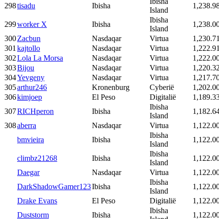
Ibisha
298
tisadu
Ibisha
1,238.9
Island
Ibisha
299
worker X
Ibisha
1,238.0
Island
300
Zacbun
Nasdaqar
Virtua
1,230.7
301
kajtollo
Nasdaqar
Virtua
1,222.9
302
Lola La Morsa
Nasdaqar
Virtua
1,222.0
303
Bijou
Nasdaqar
Virtua
1,220.3
304
Yevgeny
Nasdaqar
Virtua
1,217.7
305
arthur246
Kronenburg
Cyberië
1,202.0
306
kimjoep
El Peso
Digitalië
1,189.3
Ibisha
307
RICHperon
Ibisha
1,182.6
Island
308
aberra
Nasdaqar
Virtua
1,122.0
Ibisha
bmvieira
Ibisha
1,122.0
Island
Ibisha
climbz21268
Ibisha
1,122.0
Island
Daegar
Nasdaqar
Virtua
1,122.0
Ibisha
DarkShadowGamer123
Ibisha
1,122.0
Island
Drake Evans
El Peso
Digitalië
1,122.0
Ibisha
Duststorm
Ibisha
1,122.0