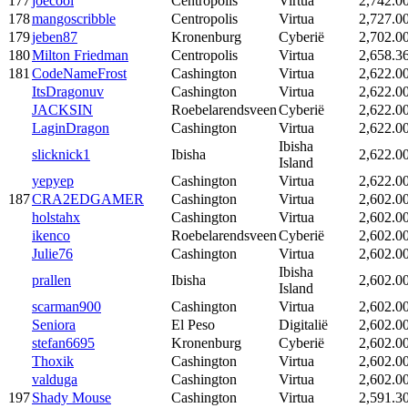
177
joecool
Centropolis
Virtua
2,742.0
178
mangoscribble
Centropolis
Virtua
2,727.0
179
jeben87
Kronenburg
Cyberië
2,702.0
180
Milton Friedman
Centropolis
Virtua
2,658.3
181
CodeNameFrost
Cashington
Virtua
2,622.0
ItsDragonuv
Cashington
Virtua
2,622.0
JACKSIN
Roebelarendsveen
Cyberië
2,622.0
LaginDragon
Cashington
Virtua
2,622.0
Ibisha
slicknick1
Ibisha
2,622.0
Island
yepyep
Cashington
Virtua
2,622.0
187
CRA2EDGAMER
Cashington
Virtua
2,602.0
holstahx
Cashington
Virtua
2,602.0
ikenco
Roebelarendsveen
Cyberië
2,602.0
Julie76
Cashington
Virtua
2,602.0
Ibisha
prallen
Ibisha
2,602.0
Island
scarman900
Cashington
Virtua
2,602.0
Seniora
El Peso
Digitalië
2,602.0
stefan6695
Kronenburg
Cyberië
2,602.0
Thoxik
Cashington
Virtua
2,602.0
valduga
Cashington
Virtua
2,602.0
197
Shady Mouse
Cashington
Virtua
2,591.3