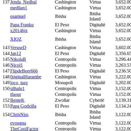
137
Jenda_Nedbal
Cashington
Virtua
3,652.0
medlian1
Cashington
Virtua
3,652.0
Ibisha
osamuel
Ibisha
3,652.0
Island
Papa Franku
El Peso
Digitalië
3,652.0
x2014hjz
Cashington
Virtua
3,652.0
Ibisha
XIOZ
Ibisha
3,652.0
Island
143
VeruseD
Cashington
Virtua
3,602.0
144
Jan12
El Peso
Digitalië
3,356.6
145
NikolaB
Centropolis
Virtua
3,296.4
146
Nicol1
Centropolis
Virtua
3,263.5
147
FlipdeBeer666
El Peso
Digitalië
3,236.5
148
0riginalHarambe
Cashington
Virtua
3,222.0
149
loco_tazz
Monapoli
Digitalië
3,202.0
150
silhalu1
Centropolis
Virtua
3,152.0
tfaour
Centropolis
Virtua
3,152.0
152
BenteK
Zwollar
Cyberië
3,139.3
153
Papa Godzilla
El Peso
Digitalië
3,134.2
Ibisha
154
ChrisNiss
Ibisha
3,122.0
Island
evougna
Centropolis
Virtua
3,122.0
TheCoolFactor
Centropolis
Virtua
3,122.0