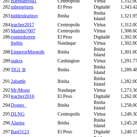
281
Barbbarrosa1
Centropolis
Virtua
1,352.0
282
rubengijzen
El Peso
Digitalië
1,343.4
Ibisha
283
hiddenleafguy
Ibisha
1,321.9
Island
284
teacher2017
Centropolis
Virtua
1,312.0
285
Maddin7007
Centropolis
Virtua
1,308.6
286
esmeedorren
El Peso
Digitalië
1,302.0
frajbis
Nasdaqar
Virtua
1,302.0
Ibisha
288
EmperorMorgoth
Ibisha
1,301.0
Island
289
srakes
Cashington
Virtua
1,291.7
Ibisha
290
TiGI_B
Ibisha
1,289.4
Island
Ibisha
291
2abattle
Ibisha
1,282.0
Island
292
Mr-Moon
Nasdaqar
Virtua
1,273.3
293
teacher2016
El Peso
Digitalië
1,262.0
Ibisha
294
Doggo_
Ibisha
1,258.0
Island
295
DLNG
Centropolis
Virtua
1,249.3
Ibisha
296
Alastra
Ibisha
1,245.2
Island
297
BasO123
El Peso
Digitalië
1,240.1