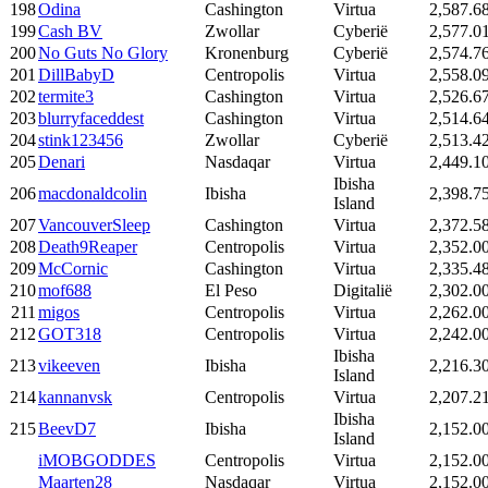
198
Odina
Cashington
Virtua
2,587.6
199
Cash BV
Zwollar
Cyberië
2,577.0
200
No Guts No Glory
Kronenburg
Cyberië
2,574.7
201
DillBabyD
Centropolis
Virtua
2,558.0
202
termite3
Cashington
Virtua
2,526.6
203
blurryfaceddest
Cashington
Virtua
2,514.6
204
stink123456
Zwollar
Cyberië
2,513.4
205
Denari
Nasdaqar
Virtua
2,449.1
Ibisha
206
macdonaldcolin
Ibisha
2,398.7
Island
207
VancouverSleep
Cashington
Virtua
2,372.5
208
Death9Reaper
Centropolis
Virtua
2,352.0
209
McCornic
Cashington
Virtua
2,335.4
210
mof688
El Peso
Digitalië
2,302.0
211
migos
Centropolis
Virtua
2,262.0
212
GOT318
Centropolis
Virtua
2,242.0
Ibisha
213
vikeeven
Ibisha
2,216.3
Island
214
kannanvsk
Centropolis
Virtua
2,207.2
Ibisha
215
BeevD7
Ibisha
2,152.0
Island
iMOBGODDES
Centropolis
Virtua
2,152.0
Maarten28
Nasdaqar
Virtua
2,152.0