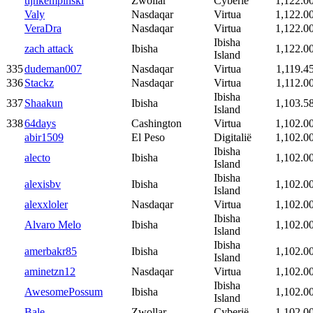
tijnkempinski
Zwollar
Cyberië
1,122.0
Valy
Nasdaqar
Virtua
1,122.0
VeraDra
Nasdaqar
Virtua
1,122.0
Ibisha
zach attack
Ibisha
1,122.0
Island
335
dudeman007
Nasdaqar
Virtua
1,119.4
336
Stackz
Nasdaqar
Virtua
1,112.0
Ibisha
337
Shaakun
Ibisha
1,103.5
Island
338
64days
Cashington
Virtua
1,102.0
abir1509
El Peso
Digitalië
1,102.0
Ibisha
alecto
Ibisha
1,102.0
Island
Ibisha
alexisbv
Ibisha
1,102.0
Island
alexxloler
Nasdaqar
Virtua
1,102.0
Ibisha
Alvaro Melo
Ibisha
1,102.0
Island
Ibisha
amerbakr85
Ibisha
1,102.0
Island
aminetzn12
Nasdaqar
Virtua
1,102.0
Ibisha
AwesomePossum
Ibisha
1,102.0
Island
Bale
Zwollar
Cyberië
1,102.0