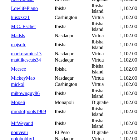
Ibisha
LowlifePiano
Ibisha
1,102.00
Island
luisxzxz1
Cashington
Virtua
1,102.00
Ibisha
M.C. Escher
Ibisha
1,102.00
Island
Madsls
Nasdaqar
Virtua
1,102.00
Ibisha
majsofc
Ibisha
1,102.00
Island
markoramius13
Nasdaqar
Virtua
1,102.00
mattlikescats34
Nasdaqar
Virtua
1,102.00
Ibisha
Meesee
Ibisha
1,102.00
Island
MickeyMao
Nasdaqar
Virtua
1,102.00
mickol
Cashington
Virtua
1,102.00
Ibisha
miltownguy86
Ibisha
1,102.00
Island
Mopeli
Monapoli
Digitalië
1,102.00
Ibisha
mrodofpools1969
Ibisha
1,102.00
Island
Ibisha
MrWeyand
Ibisha
1,102.00
Island
nouveau
El Peso
Digitalië
1,102.00
polobobby1
Nasdaqar
Virtua
1,102.00