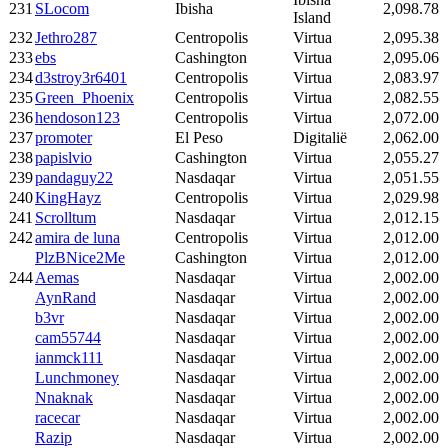
231
SLocom
Ibisha
2,098.78
Island
232
Jethro287
Centropolis
Virtua
2,095.38
233
ebs
Cashington
Virtua
2,095.06
234
d3stroy3r6401
Centropolis
Virtua
2,083.97
235
Green_Phoenix
Centropolis
Virtua
2,082.55
236
hendoson123
Centropolis
Virtua
2,072.00
237
promoter
El Peso
Digitalië
2,062.00
238
papislvio
Cashington
Virtua
2,055.27
239
pandaguy22
Nasdaqar
Virtua
2,051.55
240
KingHayz
Centropolis
Virtua
2,029.98
241
Scrolltum
Nasdaqar
Virtua
2,012.15
242
amira de luna
Centropolis
Virtua
2,012.00
PlzBNice2Me
Cashington
Virtua
2,012.00
244
Aemas
Nasdaqar
Virtua
2,002.00
AynRand
Nasdaqar
Virtua
2,002.00
b3vr
Nasdaqar
Virtua
2,002.00
cam55744
Nasdaqar
Virtua
2,002.00
ianmck111
Nasdaqar
Virtua
2,002.00
Lunchmoney
Nasdaqar
Virtua
2,002.00
Nnaknak
Nasdaqar
Virtua
2,002.00
racecar
Nasdaqar
Virtua
2,002.00
Razip
Nasdaqar
Virtua
2,002.00