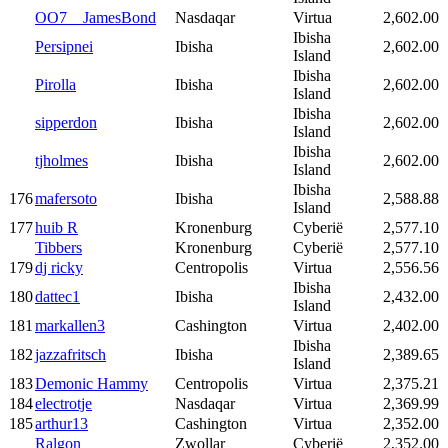
OO7__JamesBond
Nasdaqar
Virtua
2,602.00
Ibisha
Persipnei
Ibisha
2,602.00
Island
Ibisha
Pirolla
Ibisha
2,602.00
Island
Ibisha
sipperdon
Ibisha
2,602.00
Island
Ibisha
tjholmes
Ibisha
2,602.00
Island
Ibisha
176
mafersoto
Ibisha
2,588.88
Island
177
huib R
Kronenburg
Cyberië
2,577.10
Tibbers
Kronenburg
Cyberië
2,577.10
179
dj ricky
Centropolis
Virtua
2,556.56
Ibisha
180
dattec1
Ibisha
2,432.00
Island
181
markallen3
Cashington
Virtua
2,402.00
Ibisha
182
jazzafritsch
Ibisha
2,389.65
Island
183
Demonic Hammy
Centropolis
Virtua
2,375.21
184
electrotje
Nasdaqar
Virtua
2,369.99
185
arthur13
Cashington
Virtua
2,352.00
Ralgon
Zwollar
Cyberië
2,352.00