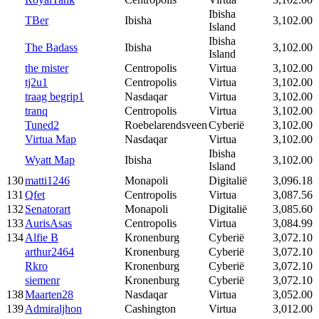
Ibisha
TBer
Ibisha
3,102.00
Island
Ibisha
The Badass
Ibisha
3,102.00
Island
the mister
Centropolis
Virtua
3,102.00
tj2u1
Centropolis
Virtua
3,102.00
traag begrip1
Nasdaqar
Virtua
3,102.00
tranq
Centropolis
Virtua
3,102.00
Tuned2
Roebelarendsveen
Cyberië
3,102.00
Virtua Map
Nasdaqar
Virtua
3,102.00
Ibisha
Wyatt Map
Ibisha
3,102.00
Island
130
matti1246
Monapoli
Digitalië
3,096.18
131
Qfet
Centropolis
Virtua
3,087.56
132
Senatorart
Monapoli
Digitalië
3,085.60
133
AurisAsas
Centropolis
Virtua
3,084.99
134
Alfie B
Kronenburg
Cyberië
3,072.10
arthur2464
Kronenburg
Cyberië
3,072.10
Rkro
Kronenburg
Cyberië
3,072.10
siemenr
Kronenburg
Cyberië
3,072.10
138
Maarten28
Nasdaqar
Virtua
3,052.00
139
Admiraljhon
Cashington
Virtua
3,012.00