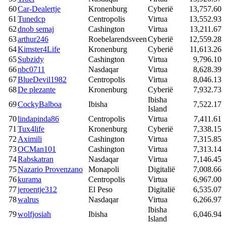
60
Car-Dealertje
Kronenburg
Cyberië
13,757.60
61
Tunedcp
Centropolis
Virtua
13,552.93
62
dnob semaj
Cashington
Virtua
13,211.67
63
arthur246
Roebelarendsveen
Cyberië
12,559.28
64
Kimster4Life
Kronenburg
Cyberië
11,613.26
65
Subzidy
Cashington
Virtua
9,796.10
66
nbc0711
Nasdaqar
Virtua
8,628.39
67
BlueDevil1982
Centropolis
Virtua
8,046.13
68
De plezante
Kronenburg
Cyberië
7,932.73
Ibisha
69
CockyBalboa
Ibisha
7,522.17
Island
70
lindapinda86
Centropolis
Virtua
7,411.61
71
Tux4life
Kronenburg
Cyberië
7,338.15
72
Aximili
Cashington
Virtua
7,315.85
73
OCMan101
Cashington
Virtua
7,313.14
74
Rabskatran
Nasdaqar
Virtua
7,146.45
75
Nazario Provenzano
Monapoli
Digitalië
7,008.66
76
kurama
Centropolis
Virtua
6,967.00
77
jeroentje312
El Peso
Digitalië
6,535.07
78
walrus
Nasdaqar
Virtua
6,266.97
Ibisha
79
wolfjosiah
Ibisha
6,046.94
Island