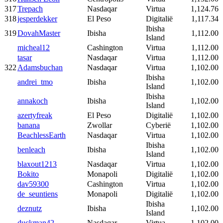
317
Trepach
Nasdaqar
Virtua
1,124.76
318
jesperdekker
El Peso
Digitalië
1,117.34
Ibisha
319
DovahMaster
Ibisha
1,112.00
Island
micheal12
Cashington
Virtua
1,112.00
tasar
Nasdaqar
Virtua
1,112.00
322
Adamsbuchan
Nasdaqar
Virtua
1,102.00
Ibisha
andrei_tmo
Ibisha
1,102.00
Island
Ibisha
annakoch
Ibisha
1,102.00
Island
azertyfreak
El Peso
Digitalië
1,102.00
banana
Zwollar
Cyberië
1,102.00
BeachlessEarth
Nasdaqar
Virtua
1,102.00
Ibisha
benleach
Ibisha
1,102.00
Island
blaxout1213
Nasdaqar
Virtua
1,102.00
Bokito
Monapoli
Digitalië
1,102.00
dav59300
Cashington
Virtua
1,102.00
de_seuntiens
Monapoli
Digitalië
1,102.00
Ibisha
deznutz
Ibisha
1,102.00
Island
duckman42
Nasdaqar
Virtua
1,102.00