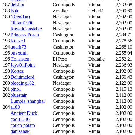
187
deLinx
Centropolis
Virtua
2,333.08
188
Bale
Zwollar
Cyberië
2,309.60
189
(Brendan)
Nasdaqar
Virtua
2,302.00
Olifant1990
Nasdaqar
Virtua
2,302.00
RassaiConstable
Nasdaqar
Virtua
2,302.00
192
Princess Peach
Cashington
Virtua
2,284.71
193
Kenzo1
Centropolis
Virtua
2,278.56
194
quark73
Cashington
Virtua
2,268.10
195
onyxunit
Centropolis
Virtua
2,255.94
196
Consistent
El Peso
Digitalië
2,252.21
197
JaysOnPoint
Nasdaqar
Virtua
2,236.93
198
Kortez
Centropolis
Virtua
2,192.00
199
Delitimelord
Cashington
Virtua
2,160.43
200
bleeding182
Nasdaqar
Virtua
2,122.00
201
pino1
Centropolis
Virtua
2,115.13
202
bluestair
Centropolis
Virtua
2,112.00
Lumpia_shanghai
Centropolis
Virtua
2,112.00
204
a183
Centropolis
Virtua
2,102.00
Ancient Duck
Centropolis
Virtua
2,102.00
cooli1236
Centropolis
Virtua
2,102.00
couch potato
Centropolis
Virtua
2,102.00
danisanak
Centropolis
Virtua
2,102.00