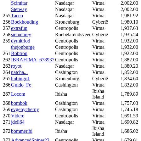
Scimitar
Nasdaqar
Virtua
2,002.00
Stetway
Nasdaqar
Virtua
2,002.00
255
Taceo
Nasdaqar
Virtua
1,981.92
256
Boekhouding
Kronenburg
Cyberië
1,980.10
257
extrafun
Centropolis
Virtua
1,937.63
258
siemenrey
Roebelarendsveen
Cyberië
1,935.54
259
dymitriod
Centropolis
Virtua
1,932.00
thejonburge
Centropolis
Virtua
1,932.00
261
Bobtron
Centropolis
Virtua
1,922.00
262
IBRAHIMA_678937
Centropolis
Virtua
1,882.00
263
royot
Nasdaqar
Virtua
1,880.20
264
natcha...
Cashington
Virtua
1,852.00
265
hubingo1
Kronenburg
Cyberië
1,834.60
266
Guido_Fe
Cashington
Virtua
1,832.00
Ibisha
267
Locom
Ibisha
1,789.89
Island
268
bombok
Cashington
Virtua
1,757.03
269
evgenycherny
Cashington
Virtua
1,745.18
270
Videre
Centropolis
Virtua
1,691.59
271
jdell64
Nasdaqar
Virtua
1,690.82
Ibisha
272
bommeribi
Ibisha
1,686.02
Island
273
AdvancedSniper22
Centropolis
Virtua
1,679.01