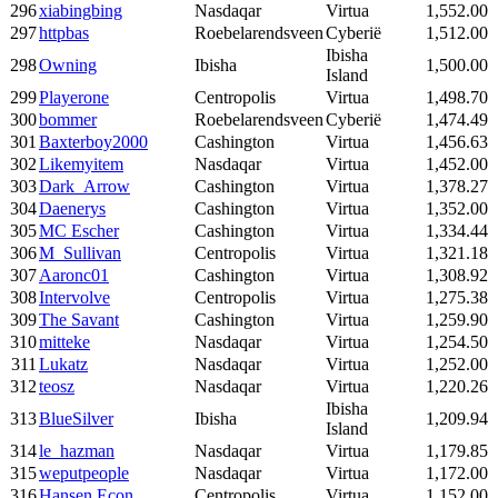
296
xiabingbing
Nasdaqar
Virtua
1,552.00
297
httpbas
Roebelarendsveen
Cyberië
1,512.00
Ibisha
298
Owning
Ibisha
1,500.00
Island
299
Playerone
Centropolis
Virtua
1,498.70
300
bommer
Roebelarendsveen
Cyberië
1,474.49
301
Baxterboy2000
Cashington
Virtua
1,456.63
302
Likemyitem
Nasdaqar
Virtua
1,452.00
303
Dark_Arrow
Cashington
Virtua
1,378.27
304
Daenerys
Cashington
Virtua
1,352.00
305
MC Escher
Cashington
Virtua
1,334.44
306
M_Sullivan
Centropolis
Virtua
1,321.18
307
Aaronc01
Cashington
Virtua
1,308.92
308
Intervolve
Centropolis
Virtua
1,275.38
309
The Savant
Cashington
Virtua
1,259.90
310
mitteke
Nasdaqar
Virtua
1,254.50
311
Lukatz
Nasdaqar
Virtua
1,252.00
312
teosz
Nasdaqar
Virtua
1,220.26
Ibisha
313
BlueSilver
Ibisha
1,209.94
Island
314
le_hazman
Nasdaqar
Virtua
1,179.85
315
weputpeople
Nasdaqar
Virtua
1,172.00
316
Hansen Econ
Centropolis
Virtua
1,152.00