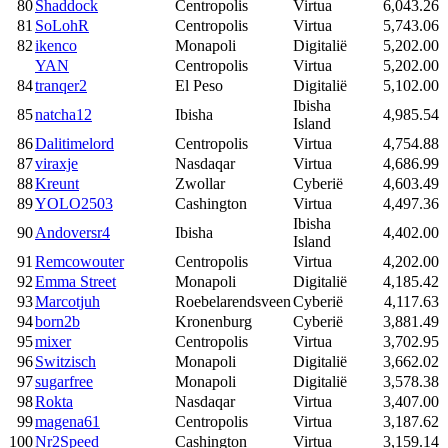
80
Shaddock
Centropolis
Virtua
6,043.26
81
SoLohR
Centropolis
Virtua
5,743.06
82
ikenco
Monapoli
Digitalië
5,202.00
YAN
Centropolis
Virtua
5,202.00
84
tranqer2
El Peso
Digitalië
5,102.00
Ibisha
85
natcha12
Ibisha
4,985.54
Island
86
Dalitimelord
Centropolis
Virtua
4,754.88
87
viraxje
Nasdaqar
Virtua
4,686.99
88
Kreunt
Zwollar
Cyberië
4,603.49
89
YOLO2503
Cashington
Virtua
4,497.36
Ibisha
90
Andoversr4
Ibisha
4,402.00
Island
91
Remcowouter
Centropolis
Virtua
4,202.00
92
Emma Street
Monapoli
Digitalië
4,185.42
93
Marcotjuh
Roebelarendsveen
Cyberië
4,117.63
94
born2b
Kronenburg
Cyberië
3,881.49
95
mixer
Centropolis
Virtua
3,702.95
96
Switzisch
Monapoli
Digitalië
3,662.02
97
sugarfree
Monapoli
Digitalië
3,578.38
98
Rokta
Nasdaqar
Virtua
3,407.00
99
magena61
Centropolis
Virtua
3,187.62
100
Nr2Speed
Cashington
Virtua
3,159.14