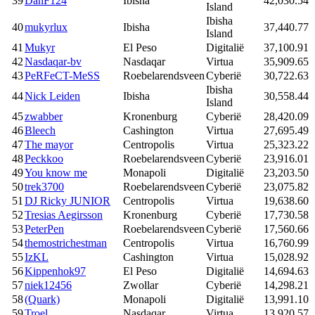
39
DanF124
Ibisha
42,030.54
Island
Ibisha
40
mukyrlux
Ibisha
37,440.77
Island
41
Mukyr
El Peso
Digitalië
37,100.91
42
Nasdaqar-bv
Nasdaqar
Virtua
35,909.65
43
PeRFeCT-MeSS
Roebelarendsveen
Cyberië
30,722.63
Ibisha
44
Nick Leiden
Ibisha
30,558.44
Island
45
zwabber
Kronenburg
Cyberië
28,420.09
46
Bleech
Cashington
Virtua
27,695.49
47
The mayor
Centropolis
Virtua
25,323.22
48
Peckkoo
Roebelarendsveen
Cyberië
23,916.01
49
You know me
Monapoli
Digitalië
23,203.50
50
trek3700
Roebelarendsveen
Cyberië
23,075.82
51
DJ Ricky JUNIOR
Centropolis
Virtua
19,638.60
52
Tresias Aegirsson
Kronenburg
Cyberië
17,730.58
53
PeterPen
Roebelarendsveen
Cyberië
17,560.66
54
themostrichestman
Centropolis
Virtua
16,760.99
55
IzKL
Cashington
Virtua
15,028.92
56
Kippenhok97
El Peso
Digitalië
14,694.63
57
niek12456
Zwollar
Cyberië
14,298.21
58
(Quark)
Monapoli
Digitalië
13,991.10
59
Troel
Nasdaqar
Virtua
13,920.57