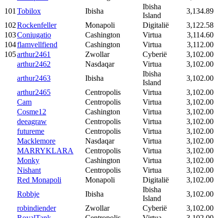
Ibisha
101
Tobilox
Ibisha
3,134.89
Island
102
Rockenfeller
Monapoli
Digitalië
3,122.58
103
Coniugatio
Cashington
Virtua
3,114.60
104
flamvellfiend
Cashington
Virtua
3,112.00
105
arthur2461
Zwollar
Cyberië
3,102.00
arthur2462
Nasdaqar
Virtua
3,102.00
Ibisha
arthur2463
Ibisha
3,102.00
Island
arthur2465
Centropolis
Virtua
3,102.00
Cam
Centropolis
Virtua
3,102.00
Cosme12
Cashington
Virtua
3,102.00
deeagraw
Centropolis
Virtua
3,102.00
futureme
Centropolis
Virtua
3,102.00
Macklemore
Nasdaqar
Virtua
3,102.00
MARRYKLARA
Centropolis
Virtua
3,102.00
Monky
Cashington
Virtua
3,102.00
Nishant
Centropolis
Virtua
3,102.00
Red Monapoli
Monapoli
Digitalië
3,102.00
Ibisha
Robbje
Ibisha
3,102.00
Island
robindiender
Zwollar
Cyberië
3,102.00
RoyalTank
Centropolis
Virtua
3,102.00