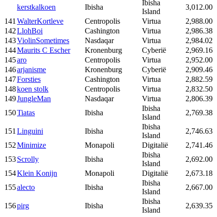
Ibisha
kerstkalkoen
Ibisha
3,012.00
Island
141
WalterKortleve
Centropolis
Virtua
2,988.00
142
LlohBoi
Cashington
Virtua
2,986.38
143
ViolinSometimes
Nasdaqar
Virtua
2,984.02
144
Maurits C Escher
Kronenburg
Cyberië
2,969.16
145
aro
Centropolis
Virtua
2,952.00
146
arjanisme
Kronenburg
Cyberië
2,909.46
147
Forsties
Cashington
Virtua
2,882.59
148
koen stolk
Centropolis
Virtua
2,832.50
149
JungleMan
Nasdaqar
Virtua
2,806.39
Ibisha
150
Tiatas
Ibisha
2,769.38
Island
Ibisha
151
Linguini
Ibisha
2,746.63
Island
152
Minimize
Monapoli
Digitalië
2,741.46
Ibisha
153
Scrolly
Ibisha
2,692.00
Island
154
Klein Konijn
Monapoli
Digitalië
2,673.18
Ibisha
155
alecto
Ibisha
2,667.00
Island
Ibisha
156
pirg
Ibisha
2,639.35
Island