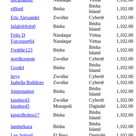
Ibisha
elflord
Ibisha
1,102.00
Island
Eric Alexander
Zwollar
Cyberië
1,102.00
Ibisha
fafafefefofo0
Ibisha
1,102.00
Island
Felix D
Nasdaqar
Virtua
1,102.00
Forceuser64
Nasdaqar
Virtua
1,102.00
Ibisha
Freddie123
Ibisha
1,102.00
Island
goedkoopste
Zwollar
Cyberië
1,102.00
Ibisha
Grodel
Ibisha
1,102.00
Island
heyy
Zwollar
Cyberië
1,102.00
Isabella Bulldoze
Zwollar
Cyberië
1,102.00
Ibisha
Jonnonation
Ibisha
1,102.00
Island
kinglee43
Zwollar
Cyberië
1,102.00
kinglee45
Monapoli
Digitalië
1,102.00
Ibisha
kingofhobos17
Ibisha
1,102.00
Island
Ibisha
laminekaza
Ibisha
1,102.00
Island
Lex Splosif
El Peso
Digitalië
1,102.00