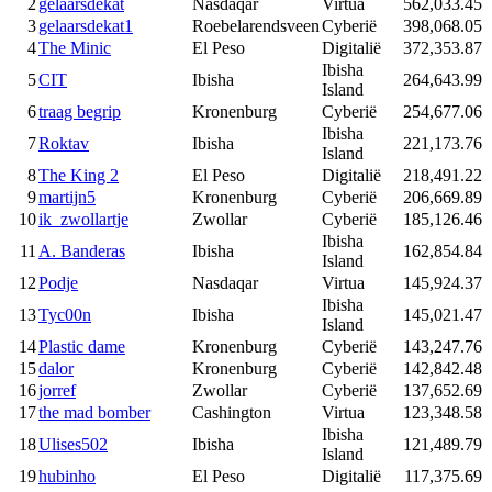
2
gelaarsdekat
Nasdaqar
Virtua
562,033.45
3
gelaarsdekat1
Roebelarendsveen
Cyberië
398,068.05
4
The Minic
El Peso
Digitalië
372,353.87
Ibisha
5
CIT
Ibisha
264,643.99
Island
6
traag begrip
Kronenburg
Cyberië
254,677.06
Ibisha
7
Roktav
Ibisha
221,173.76
Island
8
The King 2
El Peso
Digitalië
218,491.22
9
martijn5
Kronenburg
Cyberië
206,669.89
10
ik_zwollartje
Zwollar
Cyberië
185,126.46
Ibisha
11
A. Banderas
Ibisha
162,854.84
Island
12
Podje
Nasdaqar
Virtua
145,924.37
Ibisha
13
Tyc00n
Ibisha
145,021.47
Island
14
Plastic dame
Kronenburg
Cyberië
143,247.76
15
dalor
Kronenburg
Cyberië
142,842.48
16
jorref
Zwollar
Cyberië
137,652.69
17
the mad bomber
Cashington
Virtua
123,348.58
Ibisha
18
Ulises502
Ibisha
121,489.79
Island
19
hubinho
El Peso
Digitalië
117,375.69