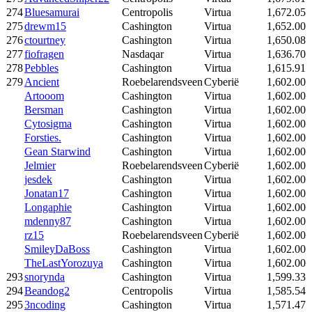
274
Bluesamurai
Centropolis
Virtua
1,672.05
275
drewm15
Cashington
Virtua
1,652.00
276
ctourtney
Cashington
Virtua
1,650.08
277
fiofragen
Nasdaqar
Virtua
1,636.70
278
Pebbles
Cashington
Virtua
1,615.91
279
Ancient
Roebelarendsveen
Cyberië
1,602.00
Artooom
Cashington
Virtua
1,602.00
Bersman
Cashington
Virtua
1,602.00
Cytosigma
Cashington
Virtua
1,602.00
Forsties.
Cashington
Virtua
1,602.00
Gean Starwind
Cashington
Virtua
1,602.00
Jelmier
Roebelarendsveen
Cyberië
1,602.00
jesdek
Cashington
Virtua
1,602.00
Jonatan17
Cashington
Virtua
1,602.00
Longaphie
Cashington
Virtua
1,602.00
mdenny87
Cashington
Virtua
1,602.00
rz15
Roebelarendsveen
Cyberië
1,602.00
SmileyDaBoss
Cashington
Virtua
1,602.00
TheLastYorozuya
Cashington
Virtua
1,602.00
293
snorynda
Cashington
Virtua
1,599.33
294
Beandog2
Centropolis
Virtua
1,585.54
295
3ncoding
Cashington
Virtua
1,571.47