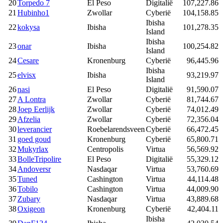
20
Torpedo 7
El Peso
Digitalië
107,227.86
21
Hubinho1
Zwollar
Cyberië
104,158.85
Ibisha
22
kokysa
Ibisha
101,278.35
Island
Ibisha
23
onar
Ibisha
100,254.82
Island
24
Cesare
Kronenburg
Cyberië
96,445.96
Ibisha
25
elvisx
Ibisha
93,219.97
Island
26
nasi
El Peso
Digitalië
91,590.07
27
A Lontra
Zwollar
Cyberië
81,744.67
28
Joep Eerlijk
Zwollar
Cyberië
74,012.49
29
Afzelia
Zwollar
Cyberië
72,356.04
30
leverancier
Roebelarendsveen
Cyberië
66,472.45
31
goed goud
Kronenburg
Cyberië
65,800.71
32
Mukyrlax
Centropolis
Virtua
56,569.92
33
BolleTripolire
El Peso
Digitalië
55,329.12
34
Andoversr
Nasdaqar
Virtua
53,760.69
35
Tuned
Cashington
Virtua
44,114.48
36
Tobilo
Cashington
Virtua
44,009.90
37
Zubary
Nasdaqar
Virtua
43,889.68
38
Oxigeon
Kronenburg
Cyberië
42,404.11
Ibisha