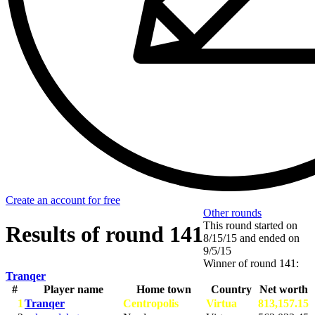
Create an account for free
Other rounds
This round started on
Results of round 141
8/15/15
and ended on
9/5/15
Winner of round 141:
Tranqer
#
Player name
Home town
Country
Net worth
1
Tranqer
Centropolis
Virtua
813,157.15