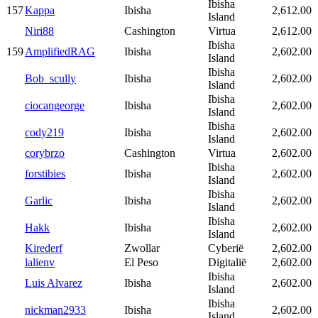
Ibisha
157
Kappa
Ibisha
2,612.00
Island
Niri88
Cashington
Virtua
2,612.00
Ibisha
159
AmplifiedRAG
Ibisha
2,602.00
Island
Ibisha
Bob_scully
Ibisha
2,602.00
Island
Ibisha
ciocangeorge
Ibisha
2,602.00
Island
Ibisha
cody219
Ibisha
2,602.00
Island
corybrzo
Cashington
Virtua
2,602.00
Ibisha
forstibies
Ibisha
2,602.00
Island
Ibisha
Garlic
Ibisha
2,602.00
Island
Ibisha
Hakk
Ibisha
2,602.00
Island
Kirederf
Zwollar
Cyberië
2,602.00
lalienv
El Peso
Digitalië
2,602.00
Ibisha
Luis Alvarez
Ibisha
2,602.00
Island
Ibisha
nickman2933
Ibisha
2,602.00
Island