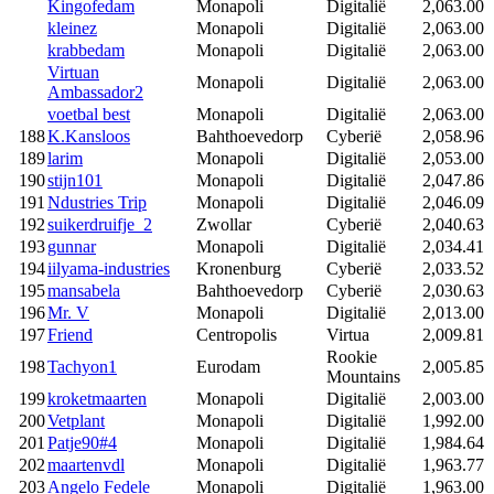
Kingofedam
Monapoli
Digitalië
2,063.00
kleinez
Monapoli
Digitalië
2,063.00
krabbedam
Monapoli
Digitalië
2,063.00
Virtuan
Monapoli
Digitalië
2,063.00
Ambassador2
voetbal best
Monapoli
Digitalië
2,063.00
188
K.Kansloos
Bahthoevedorp
Cyberië
2,058.96
189
larim
Monapoli
Digitalië
2,053.00
190
stijn101
Monapoli
Digitalië
2,047.86
191
Ndustries Trip
Monapoli
Digitalië
2,046.09
192
suikerdruifje_2
Zwollar
Cyberië
2,040.63
193
gunnar
Monapoli
Digitalië
2,034.41
194
iilyama-industries
Kronenburg
Cyberië
2,033.52
195
mansabela
Bahthoevedorp
Cyberië
2,030.63
196
Mr. V
Monapoli
Digitalië
2,013.00
197
Friend
Centropolis
Virtua
2,009.81
Rookie
198
Tachyon1
Eurodam
2,005.85
Mountains
199
kroketmaarten
Monapoli
Digitalië
2,003.00
200
Vetplant
Monapoli
Digitalië
1,992.00
201
Patje90#4
Monapoli
Digitalië
1,984.64
202
maartenvdl
Monapoli
Digitalië
1,963.77
203
Angelo Fedele
Monapoli
Digitalië
1,963.00