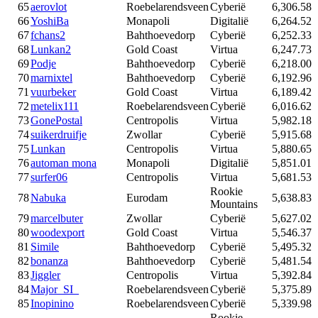
65
aerovlot
Roebelarendsveen
Cyberië
6,306.58
66
YoshiBa
Monapoli
Digitalië
6,264.52
67
fchans2
Bahthoevedorp
Cyberië
6,252.33
68
Lunkan2
Gold Coast
Virtua
6,247.73
69
Podje
Bahthoevedorp
Cyberië
6,218.00
70
marnixtel
Bahthoevedorp
Cyberië
6,192.96
71
vuurbeker
Gold Coast
Virtua
6,189.42
72
metelix111
Roebelarendsveen
Cyberië
6,016.62
73
GonePostal
Centropolis
Virtua
5,982.18
74
suikerdruifje
Zwollar
Cyberië
5,915.68
75
Lunkan
Centropolis
Virtua
5,880.65
76
automan mona
Monapoli
Digitalië
5,851.01
77
surfer06
Centropolis
Virtua
5,681.53
Rookie
78
Nabuka
Eurodam
5,638.83
Mountains
79
marcelbuter
Zwollar
Cyberië
5,627.02
80
woodexport
Gold Coast
Virtua
5,546.37
81
Simile
Bahthoevedorp
Cyberië
5,495.32
82
bonanza
Bahthoevedorp
Cyberië
5,481.54
83
Jiggler
Centropolis
Virtua
5,392.84
84
Major_SI_
Roebelarendsveen
Cyberië
5,375.89
85
Inopinino
Roebelarendsveen
Cyberië
5,339.98
Rookie