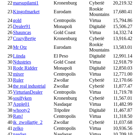
22
marsupilami1
Kronenburg
Cyberië
20,219.32
Rookie
23
Kingofmarket
Eurodam
17,680.41
Mountains
24
gold
Centropolis
Virtua
15,794.86
25
Dealer91
Monapoli
Digitalië
15,506.27
26
Shauncas
Gold Coast
Virtua
14,332.74
27
CrazyBertje
Kronenburg
Cyberië
13,916.42
Rookie
28
Mr Otz
Eurodam
13,583.01
Mountains
29
Liinda
El Peso
Digitalië
12,991.14
30
Ndustries
Gold Coast
Virtua
12,918.79
31
Rode Ridder
Monapoli
Digitalië
12,850.03
32
mixer
Centropolis
Virtua
12,771.00
33
Ruler
Zwollar
Cyberië
12,170.66
34
the real industrial
Zwollar
Cyberië
11,877.47
35
VirturianDealer
Centropolis
Virtua
11,719.78
36
soulfyken
Kronenburg
Cyberië
11,567.01
37
Apple01
Nasdaqar
Virtua
11,482.99
38
whooty2
Tripolire
Digitalië
11,467.87
39
Rats!
Centropolis
Virtua
11,318.50
40
ik_zwollartje_2
Zwollar
Cyberië
11,037.68
41
zelko
Centropolis
Virtua
10,936.56
42
nasdaq
Nasdaqar
Virtua
10,709.10