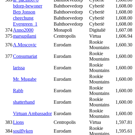
bdorp-bewoner
Bahthoevedorp
Cyberië
1,608.00
Bep Jonson
Bahthoevedorp
Cyberië
1,608.00
cheechung
Bahthoevedorp
Cyberië
1,608.00
Evergreen_1
Bahthoevedorp
Cyberië
1,608.00
374
Anno2000
Monapoli
Digitalië
1,607.08
375
marsupilami
Centropolis
Virtua
1,606.94
Rookie
376
A.Moscovic
Eurodam
1,600.30
Mountains
Rookie
377
Consumariat
Eurodam
1,600.00
Mountains
Rookie
larissa
Eurodam
1,600.00
Mountains
Rookie
Mr. Mugabe
Eurodam
1,600.00
Mountains
Rookie
Rabb
Eurodam
1,600.00
Mountains
Rookie
shatterhand
Eurodam
1,600.00
Mountains
Rookie
Virtuan Ambassador
Eurodam
1,600.00
Mountains
383
Lions
Centropolis
Virtua
1,597.81
Rookie
384
soulflyken
Eurodam
1,595.61
Mountains