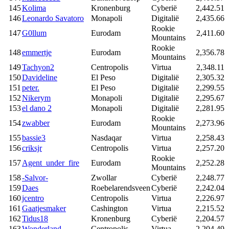
145
Kolima
Kronenburg
Cyberië
2,442.51
146
Leonardo Savatoro
Monapoli
Digitalië
2,435.66
Rookie
147
G0llum
Eurodam
2,411.60
Mountains
Rookie
148
emmertje
Eurodam
2,356.78
Mountains
149
Tachyon2
Centropolis
Virtua
2,348.11
150
Davideline
El Peso
Digitalië
2,305.32
151
peter.
El Peso
Digitalië
2,299.55
152
Nikerym
Monapoli
Digitalië
2,295.67
153
el dano 2
Monapoli
Digitalië
2,281.95
Rookie
154
zwabber
Eurodam
2,273.96
Mountains
155
bassie3
Nasdaqar
Virtua
2,258.43
156
criksjr
Centropolis
Virtua
2,257.20
Rookie
157
Agent_under_fire
Eurodam
2,252.28
Mountains
158
-Salvor-
Zwollar
Cyberië
2,248.77
159
Daes
Roebelarendsveen
Cyberië
2,242.04
160
jcentro
Centropolis
Virtua
2,226.97
161
Gaatjesmaker
Cashington
Virtua
2,215.52
162
Tidus18
Kronenburg
Cyberië
2,204.57
163
Wonderland
Centropolis
Virtua
2,204.49