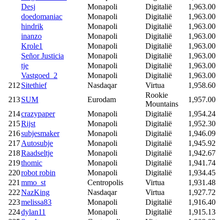
Desj
Monapoli
Digitalië
1,963.00
doedomaniac
Monapoli
Digitalië
1,963.00
hindrik
Monapoli
Digitalië
1,963.00
inanzo
Monapoli
Digitalië
1,963.00
Krole1
Monapoli
Digitalië
1,963.00
Señor Justicia
Monapoli
Digitalië
1,963.00
tje
Monapoli
Digitalië
1,963.00
Vastgoed_2
Monapoli
Digitalië
1,963.00
212
Sitethief
Nasdaqar
Virtua
1,958.60
Rookie
213
SUM
Eurodam
1,957.00
Mountains
214
crazypaper
Monapoli
Digitalië
1,954.24
215
Rijst
Monapoli
Digitalië
1,952.30
216
subjesmaker
Monapoli
Digitalië
1,946.09
217
Autosubje
Monapoli
Digitalië
1,945.92
218
Raadseltje
Monapoli
Digitalië
1,942.67
219
thomic
Monapoli
Digitalië
1,941.74
220
robot robin
Monapoli
Digitalië
1,934.45
221
mmo_st
Centropolis
Virtua
1,931.48
222
NazKing
Nasdaqar
Virtua
1,927.72
223
melissa83
Monapoli
Digitalië
1,916.40
224
dylan11
Monapoli
Digitalië
1,915.13