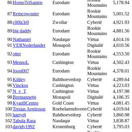
86
HomoTriSapien
Eurodam
5,178.94
Mountains
Rookie
87
Remcowouter
Eurodam
5,001.52
Mountains
88
c00lz3r0
Zwollar
Cyberië
4,921.93
Rookie
89
big daddy
Eurodam
4,881.56
Mountains
90
Nathaniel
Nasdaqar
Virtua
4,614.16
91
VERNederlander
Monapoli
Digitalië
4,610.56
Rookie
92
otter
Eurodam
4,553.50
Mountains
93
MennoL
Cashington
Virtua
4,502.43
Rookie
94
Joost007
Eurodam
4,378.01
Mountains
95
Kiltley
Bahthoevedorp
Cyberië
4,289.64
96
Vinckos
Cashington
Virtua
4,223.03
97
N_v_T
Cashington
Virtua
4,197.98
98
Bremannetje
Monapoli
Digitalië
4,106.35
99
KyarillCentro
Gold Coast
Virtua
4,081.45
100
Tresias Aegirsson
Roebelarendsveen
Cyberië
4,019.04
101
harrydj
Bahthoevedorp
Cyberië
3,860.98
102
Tabula Rasa
Nasdaqar
Virtua
3,838.87
103
davidv1992
Kronenburg
Cyberië
3,795.03