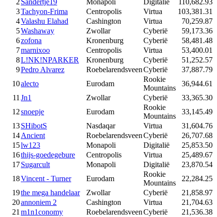
2
Sandertje19
Monapoli
Digitalië
110,682.93
3
Tachyon-Frima
Centropolis
Virtua
103,381.31
4
Valashu Elahad
Cashington
Virtua
70,259.87
5
Washaway
Zwollar
Cyberië
59,173.36
6
zofona
Kronenburg
Cyberië
58,481.48
7
marnixoo
Centropolis
Virtua
53,400.01
8
L!NK!NPARKER
Kronenburg
Cyberië
51,252.57
9
Pedro Alvarez
Roebelarendsveen
Cyberië
37,887.79
Rookie
10
alecto
Eurodam
36,944.61
Mountains
11
Jn1
Zwollar
Cyberië
33,365.30
Rookie
12
snoepje
Eurodam
33,145.49
Mountains
13
SHibotS
Nasdaqar
Virtua
31,604.76
14
Ancient
Roebelarendsveen
Cyberië
26,707.68
15
lw123
Monapoli
Digitalië
25,853.50
16
thijs-goedegebure
Centropolis
Virtua
25,489.67
17
Sugarcult
Monapoli
Digitalië
23,870.54
Rookie
18
Vincent - Turner
Eurodam
22,284.25
Mountains
19
the mega handelaar
Zwollar
Cyberië
21,858.97
20
annoniem 2
Cashington
Virtua
21,704.63
21
m1n1conomy
Roebelarendsveen
Cyberië
21,536.38