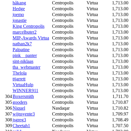
håkang
Centropolis
Virtua
1,713.00
Hedge
Centropolis
Virtua
1,713.00
joemo
Centropolis
Virtua
1,713.00
jonastie
Centropolis
Virtua
1,713.00
King Centropolis
Centropolis
Virtua
1,713.00
marcelbuter2
Centropolis
Virtua
1,713.00
MIP-Awards Virtua
Centropolis
Virtua
1,713.00
nathan2k7
Centropolis
Virtua
1,713.00
Palpatine
Centropolis
Virtua
1,713.00
pink__panter
Centropolis
Virtua
1,713.00
sint-niklaas
Centropolis
Virtua
1,713.00
tha_webmaster
Centropolis
Virtua
1,713.00
Thelola
Centropolis
Virtua
1,713.00
ttjarrett
Centropolis
Virtua
1,713.00
VirtuaHulp
Centropolis
Virtua
1,713.00
WINNER911
Centropolis
Virtua
1,713.00
304
Boxersmith
Centropolis
Virtua
1,711.70
305
gooders
Centropolis
Virtua
1,710.87
306
Niquel
Nasdaqar
Virtua
1,710.82
307
wijnsyente3
Centropolis
Virtua
1,709.97
308
jsgreg3
Centropolis
Virtua
1,708.49
309
Cheetah1
Centropolis
Virtua
1,707.50