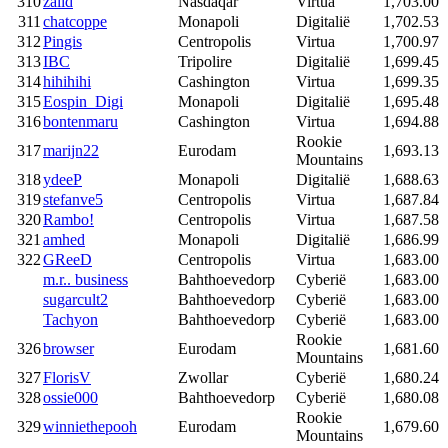
310
zalid
Nasdaqar
Virtua
1,703.00
311
chatcoppe
Monapoli
Digitalië
1,702.53
312
Pingis
Centropolis
Virtua
1,700.97
313
IBC
Tripolire
Digitalië
1,699.45
314
hihihihi
Cashington
Virtua
1,699.35
315
Eospin_Digi
Monapoli
Digitalië
1,695.48
316
bontenmaru
Cashington
Virtua
1,694.88
Rookie
317
marijn22
Eurodam
1,693.13
Mountains
318
ydeeP
Monapoli
Digitalië
1,688.63
319
stefanve5
Centropolis
Virtua
1,687.84
320
Rambo!
Centropolis
Virtua
1,687.58
321
amhed
Monapoli
Digitalië
1,686.99
322
GReeD
Centropolis
Virtua
1,683.00
m.r.. business
Bahthoevedorp
Cyberië
1,683.00
sugarcult2
Bahthoevedorp
Cyberië
1,683.00
Tachyon
Bahthoevedorp
Cyberië
1,683.00
Rookie
326
browser
Eurodam
1,681.60
Mountains
327
FlorisV
Zwollar
Cyberië
1,680.24
328
ossie000
Bahthoevedorp
Cyberië
1,680.08
Rookie
329
winniethepooh
Eurodam
1,679.60
Mountains