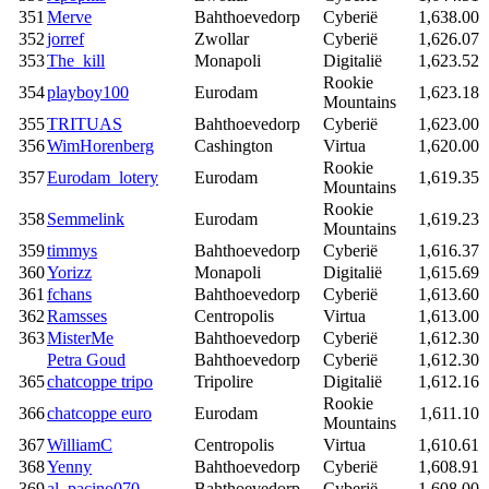
351
Merve
Bahthoevedorp
Cyberië
1,638.00
352
jorref
Zwollar
Cyberië
1,626.07
353
The_kill
Monapoli
Digitalië
1,623.52
Rookie
354
playboy100
Eurodam
1,623.18
Mountains
355
TRITUAS
Bahthoevedorp
Cyberië
1,623.00
356
WimHorenberg
Cashington
Virtua
1,620.00
Rookie
357
Eurodam_lotery
Eurodam
1,619.35
Mountains
Rookie
358
Semmelink
Eurodam
1,619.23
Mountains
359
timmys
Bahthoevedorp
Cyberië
1,616.37
360
Yorizz
Monapoli
Digitalië
1,615.69
361
fchans
Bahthoevedorp
Cyberië
1,613.60
362
Ramsses
Centropolis
Virtua
1,613.00
363
MisterMe
Bahthoevedorp
Cyberië
1,612.30
Petra Goud
Bahthoevedorp
Cyberië
1,612.30
365
chatcoppe tripo
Tripolire
Digitalië
1,612.16
Rookie
366
chatcoppe euro
Eurodam
1,611.10
Mountains
367
WilliamC
Centropolis
Virtua
1,610.61
368
Yenny
Bahthoevedorp
Cyberië
1,608.91
369
al_pacino070
Bahthoevedorp
Cyberië
1,608.00