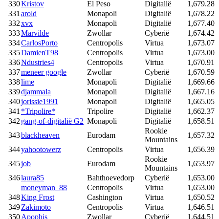
330
Kristov
El Peso
Digitalië
1,679.28
331
arold
Monapoli
Digitalië
1,678.22
332
xvx
Monapoli
Digitalië
1,677.40
333
Marvilde
Zwollar
Cyberië
1,674.42
334
CarlosPorto
Centropolis
Virtua
1,673.07
335
DamienT98
Centropolis
Virtua
1,673.00
336
Ndustries4
Centropolis
Virtua
1,670.91
337
meneer google
Zwollar
Cyberië
1,670.59
338
lime
Monapoli
Digitalië
1,669.66
339
djammala
Monapoli
Digitalië
1,667.16
340
jorissie1991
Monapoli
Digitalië
1,665.05
341
*Tripolire*
Tripolire
Digitalië
1,662.37
342
gang-of-digitalië G2
Monapoli
Digitalië
1,658.51
Rookie
343
blackheaven
Eurodam
1,657.32
Mountains
344
yahootowerz
Centropolis
Virtua
1,656.39
Rookie
345
job
Eurodam
1,653.97
Mountains
346
laura85
Bahthoevedorp
Cyberië
1,653.00
moneyman_88
Centropolis
Virtua
1,653.00
348
King Frost
Cashington
Virtua
1,650.52
349
Zakimoto
Centropolis
Virtua
1,646.51
350
Apophis
Zwollar
Cyberië
1,644.51