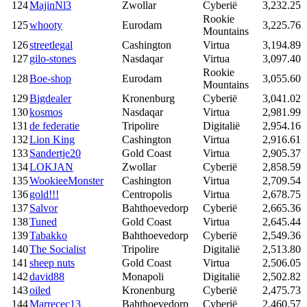
124
MajinNl3
Zwollar
Cyberië
3,232.25
Rookie
125
whooty
Eurodam
3,225.76
Mountains
126
streetlegal
Cashington
Virtua
3,194.89
127
gilo-stones
Nasdaqar
Virtua
3,097.40
Rookie
128
Boe-shop
Eurodam
3,055.60
Mountains
129
Bigdealer
Kronenburg
Cyberië
3,041.02
130
kosmos
Nasdaqar
Virtua
2,981.99
131
de federatie
Tripolire
Digitalië
2,954.16
132
Lion King
Cashington
Virtua
2,916.61
133
Sandertje20
Gold Coast
Virtua
2,905.37
134
LOKJAN
Zwollar
Cyberië
2,858.59
135
WookieeMonster
Cashington
Virtua
2,709.54
136
gold!!!
Centropolis
Virtua
2,678.75
137
Salvor
Bahthoevedorp
Cyberië
2,665.36
138
Tuned
Gold Coast
Virtua
2,645.44
139
Tabakko
Bahthoevedorp
Cyberië
2,549.36
140
The Socialist
Tripolire
Digitalië
2,513.80
141
sheep nuts
Gold Coast
Virtua
2,506.05
142
david88
Monapoli
Digitalië
2,502.82
143
oiled
Kronenburg
Cyberië
2,475.73
144
Marrecec13
Bahthoevedorp
Cyberië
2,460.57