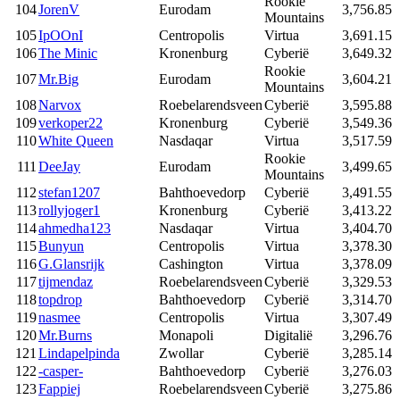
Rookie
104
JorenV
Eurodam
3,756.85
Mountains
105
IpOOnI
Centropolis
Virtua
3,691.15
106
The Minic
Kronenburg
Cyberië
3,649.32
Rookie
107
Mr.Big
Eurodam
3,604.21
Mountains
108
Narvox
Roebelarendsveen
Cyberië
3,595.88
109
verkoper22
Kronenburg
Cyberië
3,549.36
110
White Queen
Nasdaqar
Virtua
3,517.59
Rookie
111
DeeJay
Eurodam
3,499.65
Mountains
112
stefan1207
Bahthoevedorp
Cyberië
3,491.55
113
rollyjoger1
Kronenburg
Cyberië
3,413.22
114
ahmedha123
Nasdaqar
Virtua
3,404.70
115
Bunyun
Centropolis
Virtua
3,378.30
116
G.Glansrijk
Cashington
Virtua
3,378.09
117
tijmendaz
Roebelarendsveen
Cyberië
3,329.53
118
topdrop
Bahthoevedorp
Cyberië
3,314.70
119
nasmee
Centropolis
Virtua
3,307.49
120
Mr.Burns
Monapoli
Digitalië
3,296.76
121
Lindapelpinda
Zwollar
Cyberië
3,285.14
122
-casper-
Bahthoevedorp
Cyberië
3,276.03
123
Fappiej
Roebelarendsveen
Cyberië
3,275.86