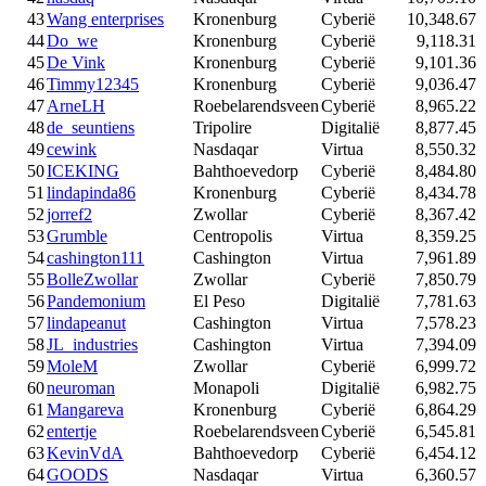
43
Wang enterprises
Kronenburg
Cyberië
10,348.67
44
Do_we
Kronenburg
Cyberië
9,118.31
45
De Vink
Kronenburg
Cyberië
9,101.36
46
Timmy12345
Kronenburg
Cyberië
9,036.47
47
ArneLH
Roebelarendsveen
Cyberië
8,965.22
48
de_seuntiens
Tripolire
Digitalië
8,877.45
49
cewink
Nasdaqar
Virtua
8,550.32
50
ICEKING
Bahthoevedorp
Cyberië
8,484.80
51
lindapinda86
Kronenburg
Cyberië
8,434.78
52
jorref2
Zwollar
Cyberië
8,367.42
53
Grumble
Centropolis
Virtua
8,359.25
54
cashington111
Cashington
Virtua
7,961.89
55
BolleZwollar
Zwollar
Cyberië
7,850.79
56
Pandemonium
El Peso
Digitalië
7,781.63
57
lindapeanut
Cashington
Virtua
7,578.23
58
JL_industries
Cashington
Virtua
7,394.09
59
MoleM
Zwollar
Cyberië
6,999.72
60
neuroman
Monapoli
Digitalië
6,982.75
61
Mangareva
Kronenburg
Cyberië
6,864.29
62
entertje
Roebelarendsveen
Cyberië
6,545.81
63
KevinVdA
Bahthoevedorp
Cyberië
6,454.12
64
GOODS
Nasdaqar
Virtua
6,360.57