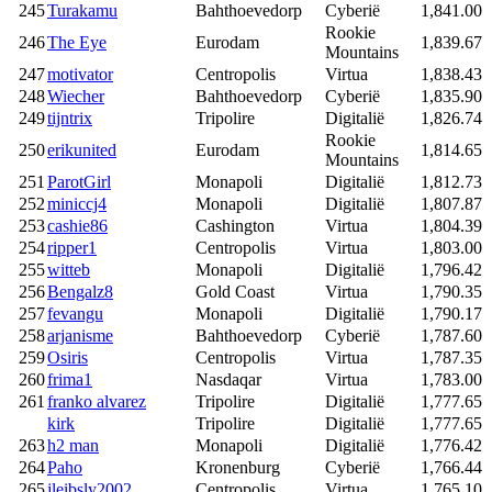
245
Turakamu
Bahthoevedorp
Cyberië
1,841.00
Rookie
246
The Eye
Eurodam
1,839.67
Mountains
247
motivator
Centropolis
Virtua
1,838.43
248
Wiecher
Bahthoevedorp
Cyberië
1,835.90
249
tijntrix
Tripolire
Digitalië
1,826.74
Rookie
250
erikunited
Eurodam
1,814.65
Mountains
251
ParotGirl
Monapoli
Digitalië
1,812.73
252
miniccj4
Monapoli
Digitalië
1,807.87
253
cashie86
Cashington
Virtua
1,804.39
254
ripper1
Centropolis
Virtua
1,803.00
255
witteb
Monapoli
Digitalië
1,796.42
256
Bengalz8
Gold Coast
Virtua
1,790.35
257
fevangu
Monapoli
Digitalië
1,790.17
258
arjanisme
Bahthoevedorp
Cyberië
1,787.60
259
Osiris
Centropolis
Virtua
1,787.35
260
frima1
Nasdaqar
Virtua
1,783.00
261
franko alvarez
Tripolire
Digitalië
1,777.65
kirk
Tripolire
Digitalië
1,777.65
263
h2 man
Monapoli
Digitalië
1,776.42
264
Paho
Kronenburg
Cyberië
1,766.44
265
jleibsly2002
Centropolis
Virtua
1,765.10