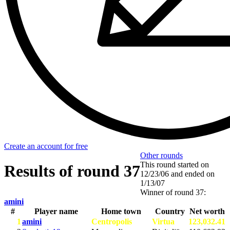
Create an account for free
Other rounds
This round started on
Results of round 37
12/23/06
and ended on
1/13/07
Winner of round 37:
amini
#
Player name
Home town
Country
Net worth
1
amini
Centropolis
Virtua
123,032.41