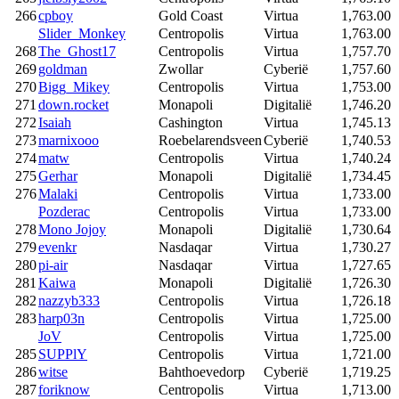
266
cpboy
Gold Coast
Virtua
1,763.00
Slider_Monkey
Centropolis
Virtua
1,763.00
268
The_Ghost17
Centropolis
Virtua
1,757.70
269
goldman
Zwollar
Cyberië
1,757.60
270
Bigg_Mikey
Centropolis
Virtua
1,753.00
271
down.rocket
Monapoli
Digitalië
1,746.20
272
Isaiah
Cashington
Virtua
1,745.13
273
marnixooo
Roebelarendsveen
Cyberië
1,740.53
274
matw
Centropolis
Virtua
1,740.24
275
Gerhar
Monapoli
Digitalië
1,734.45
276
Malaki
Centropolis
Virtua
1,733.00
Pozderac
Centropolis
Virtua
1,733.00
278
Mono Jojoy
Monapoli
Digitalië
1,730.64
279
evenkr
Nasdaqar
Virtua
1,730.27
280
pi-air
Nasdaqar
Virtua
1,727.65
281
Kaiwa
Monapoli
Digitalië
1,726.30
282
nazzyb333
Centropolis
Virtua
1,726.18
283
harp03n
Centropolis
Virtua
1,725.00
JoV
Centropolis
Virtua
1,725.00
285
SUPPlY
Centropolis
Virtua
1,721.00
286
witse
Bahthoevedorp
Cyberië
1,719.25
287
foriknow
Centropolis
Virtua
1,713.00