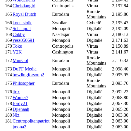
164
Christiangirl
Centropolis
Virtua
2,197.84
Rookie
165
Royal Dutch
Eurodam
2,195.86
Mountains
166
koen stolk
Zwollar
Cyberië
2,195.43
167
Schaaprat
Monapoli
Digitalië
2,195.09
168
Cabby
Nasdaqar
Virtua
2,180.13
169
yess050691
Monapoli
Digitalië
2,171.63
170
Toke
Centropolis
Virtua
2,150.89
171
Y2K
Cashington
Virtua
2,141.67
Rookie
172
MiniCoI
Eurodam
2,116.32
Mountains
173
DuFF Media
Monapoli
Digitalië
2,098.40
174
bowlingforsoup2
Monapoli
Digitalië
2,095.95
Rookie
175
Philosopher
Eurodam
2,093.76
Mountains
176
ttrix
Monapoli
Digitalië
2,092.22
177
Wouter7
Monapoli
Digitalië
2,068.80
178
Jordy21
Monapoli
Digitalië
2,067.30
179
Djienaah
Monapoli
Digitalië
2,065.20
180
Nlz.
Monapoli
Digitalië
2,063.30
181
Centropolitanpatriot
Monapoli
Digitalië
2,063.00
jmona2
Monapoli
Digitalië
2,063.00