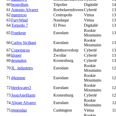
60
beagollum
Tripolire
Digitalië
14
61
Antonio Alvarez
Roebelarendsveen
Cyberië
13
62
marnixoo
Centropolis
Virtua
13
63
FuryWind
Nasdaqar
Virtua
13
64
Torpedo 7
El Peso
Digitalië
13
Rookie
65
Frankeur
Eurodam
13
Mountains
Rookie
66
Carlos Siciliani
Eurodam
13
Mountains
67
Copernicus
Bahthoevedorp
Cyberië
13
68
kloper
Zwollar
Cyberië
13
69
desmalen
Kronenburg
Cyberië
13
Rookie
70
JL_industries
Eurodam
12
Mountains
Rookie
71
djkimme
Eurodam
12
Mountains
Rookie
72
bleekwater2
Eurodam
12
Mountains
73
JoopAgeHarm
Kronenburg
Cyberië
12
Rookie
74
Aljoge Alvarez
Eurodam
12
Mountains
75
tijmendaz
Cashington
Virtua
11
Rookie