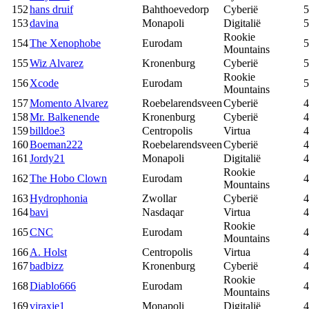
152
hans druif
Bahthoevedorp
Cyberië
5
153
davina
Monapoli
Digitalië
5
Rookie
154
The Xenophobe
Eurodam
5
Mountains
155
Wiz Alvarez
Kronenburg
Cyberië
5
Rookie
156
Xcode
Eurodam
5
Mountains
157
Momento Alvarez
Roebelarendsveen
Cyberië
4
158
Mr. Balkenende
Kronenburg
Cyberië
4
159
billdoe3
Centropolis
Virtua
4
160
Boeman222
Roebelarendsveen
Cyberië
4
161
Jordy21
Monapoli
Digitalië
4
Rookie
162
The Hobo Clown
Eurodam
4
Mountains
163
Hydrophonia
Zwollar
Cyberië
4
164
bavi
Nasdaqar
Virtua
4
Rookie
165
CNC
Eurodam
4
Mountains
166
A. Holst
Centropolis
Virtua
4
167
badbizz
Kronenburg
Cyberië
4
Rookie
168
Diablo666
Eurodam
4
Mountains
169
viraxje1
Monapoli
Digitalië
4