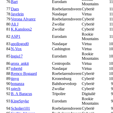
76
Bart
Eurodam
11
Mountains
77
Daes
Roebelarendsveen
Cyberië
11
78
Javelein
Nasdaqar
Virtua
11
79
Verona Alvarez
Roebelarendsveen
Cyberië
11
80
Ali J
Zwollar
Cyberië
11
81
K.Kansloos2
Zwollar
Cyberië
11
Rookie
82
ASP1
Eurodam
11
Mountains
83
apollogod0
Nasdaqar
Virtua
10
84
N-Vox
Cashington
Virtua
10
Rookie
85
lngja17
Eurodam
10
Mountains
86
arora_ankit
Centropolis
Virtua
10
87
robertd
Nasdaqar
Virtua
10
88
Remco Bogaard
Roebelarendsveen
Cyberië
10
89
tinyq
Kronenburg
Cyberië
10
90
bonanza
Bahthoevedorp
Cyberië
9
91
rajech
Zwollar
Cyberië
9
92
B. A Baracus
Tripolire
Digitalië
9
Rookie
93
KingSpyke
Eurodam
9
Mountains
94
Scholier101
Roebelarendsveen
Cyberië
9