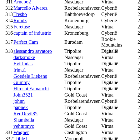
311
Arnebo2
Nasdaqar
Virtua
2
312
Marcello Alvarez
Roebelarendsveen
Cyberië
2
313
Tresho
Bahthoevedorp
Cyberië
2
314
Ruudz
Kronenburg
Cyberië
2
315
Feretuse
Nasdaqar
Virtua
2
316
captain of industrie
Kronenburg
Cyberië
2
Rookie
317
Perfect Cam
Eurodam
2
Mountains
318
alessandro savatoro
Tripolire
Digitalië
2
darksmoke
Nasdaqar
Virtua
2
EvilJudas
Tripolire
Digitalië
2
frima1
Nasdaqar
Virtua
2
Goedele Liekens
Roebelarendsveen
Cyberië
2
Gummy
Tripolire
Digitalië
2
Hiroshi Yamauchi
Tripolire
Digitalië
2
John3521
Gold Coast
Virtua
2
johnn
Roebelarendsveen
Cyberië
2
papnek
Tripolire
Digitalië
2
RedDevil85
Gold Coast
Virtua
2
Shamballa
Nasdaqar
Virtua
2
yehtutmyo
Gold Coast
Virtua
2
331
Wagner
Cashington
Virtua
2
332
TribleJ
Monapoli
Digitalië
2