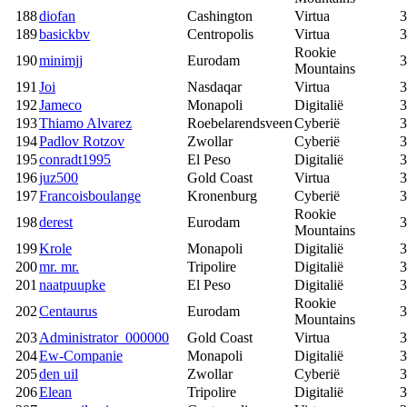
188
diofan
Cashington
Virtua
3
189
basickbv
Centropolis
Virtua
3
Rookie
190
minimjj
Eurodam
3
Mountains
191
Joi
Nasdaqar
Virtua
3
192
Jameco
Monapoli
Digitalië
3
193
Thiamo Alvarez
Roebelarendsveen
Cyberië
3
194
Padlov Rotzov
Zwollar
Cyberië
3
195
conradt1995
El Peso
Digitalië
3
196
juz500
Gold Coast
Virtua
3
197
Francoisboulange
Kronenburg
Cyberië
3
Rookie
198
derest
Eurodam
3
Mountains
199
Krole
Monapoli
Digitalië
3
200
mr. mr.
Tripolire
Digitalië
3
201
naatpuupke
El Peso
Digitalië
3
Rookie
202
Centaurus
Eurodam
3
Mountains
203
Administrator_000000
Gold Coast
Virtua
3
204
Ew-Companie
Monapoli
Digitalië
3
205
den uil
Zwollar
Cyberië
3
206
Elean
Tripolire
Digitalië
3