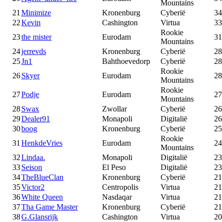
Mountains
21
Minimize
Kronenburg
Cyberië
34
22
Kevin
Cashington
Virtua
33
Rookie
23
the mister
Eurodam
31
Mountains
24
jerrevds
Kronenburg
Cyberië
28
25
Jn1
Bahthoevedorp
Cyberië
28
Rookie
26
Skyer
Eurodam
28
Mountains
Rookie
27
Podje
Eurodam
27
Mountains
28
Swax
Zwollar
Cyberië
26
29
Dealer91
Monapoli
Digitalië
26
30
boog
Kronenburg
Cyberië
25
Rookie
31
HenkdeVries
Eurodam
24
Mountains
32
Lindaa.
Monapoli
Digitalië
23
33
Seison
El Peso
Digitalië
23
34
TheBlueClan
Kronenburg
Cyberië
21
35
Victor2
Centropolis
Virtua
21
36
White Queen
Nasdaqar
Virtua
21
37
Tha Game Master
Kronenburg
Cyberië
21
38
G.Glansrijk
Cashington
Virtua
20