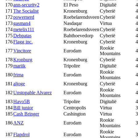
170
ann-security2
El Peso
Digitalië
4
171
The Socialist
Kronenburg
Cyberië
4
172
powernerd
Roebelarendsveen
Cyberië
4
173
gasman4
Nasdaqar
Virtua
4
174
metelix111
Roebelarendsveen
Cyberië
4
175
Debpatas
Bahthoevedorp
Cyberië
4
176
Flagg inc.
Kronenburg
Cyberië
4
Rookie
177
Vincitore
Eurodam
4
Mountains
178
Kronburg
Kronenburg
Cyberië
4
179
mariik
Tripolire
Digitalië
4
Rookie
180
frima
Eurodam
4
Mountains
181
aljoge
Kronenburg
Cyberië
4
Rookie
182
Unstopable Alvarez
Eurodam
4
Mountains
183
Havo5B
Tripolire
Digitalië
4
184
Bill junior
Centropolis
Virtua
3
185
Cash Bringer
Cashington
Virtua
3
Rookie
186
ANZ
Eurodam
3
Mountains
Rookie
187
Flapdrol
Eurodam
3
Mountains