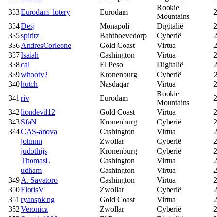
Rookie
333
Eurodam_lotery
Eurodam
2
Mountains
334
Desj
Monapoli
Digitalië
2
335
spiritz
Bahthoevedorp
Cyberië
2
336
AndresCorleone
Gold Coast
Virtua
2
337
Isaiah
Cashington
Virtua
2
338
cal
El Peso
Digitalië
2
339
whooty2
Kronenburg
Cyberië
2
340
hutch
Nasdaqar
Virtua
2
Rookie
341
riv
Eurodam
2
Mountains
342
liondevil12
Gold Coast
Virtua
2
343
SfaN
Kronenburg
Cyberië
2
344
CAS-anova
Cashington
Virtua
2
johnnn
Zwollar
Cyberië
2
judothijs
Kronenburg
Cyberië
2
ThomasL
Cashington
Virtua
2
udham
Cashington
Virtua
2
349
A. Savatoro
Cashington
Virtua
2
350
FlorisV
Zwollar
Cyberië
2
351
ryanspking
Gold Coast
Virtua
2
352
Veronica
Zwollar
Cyberië
2