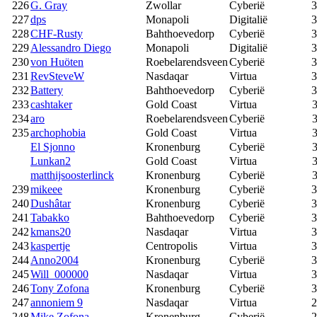
226
G. Gray
Zwollar
Cyberië
3
227
dps
Monapoli
Digitalië
3
228
CHF-Rusty
Bahthoevedorp
Cyberië
3
229
Alessandro Diego
Monapoli
Digitalië
3
230
von Huöten
Roebelarendsveen
Cyberië
3
231
RevSteveW
Nasdaqar
Virtua
3
232
Battery
Bahthoevedorp
Cyberië
3
233
cashtaker
Gold Coast
Virtua
3
234
aro
Roebelarendsveen
Cyberië
3
235
archophobia
Gold Coast
Virtua
3
El Sjonno
Kronenburg
Cyberië
3
Lunkan2
Gold Coast
Virtua
3
matthijsoosterlinck
Kronenburg
Cyberië
3
239
mikeee
Kronenburg
Cyberië
3
240
Dushâtar
Kronenburg
Cyberië
3
241
Tabakko
Bahthoevedorp
Cyberië
3
242
kmans20
Nasdaqar
Virtua
3
243
kaspertje
Centropolis
Virtua
3
244
Anno2004
Kronenburg
Cyberië
3
245
Will_000000
Nasdaqar
Virtua
3
246
Tony Zofona
Kronenburg
Cyberië
3
247
annoniem 9
Nasdaqar
Virtua
2
248
Mike Zofona
Kronenburg
Cyberië
2