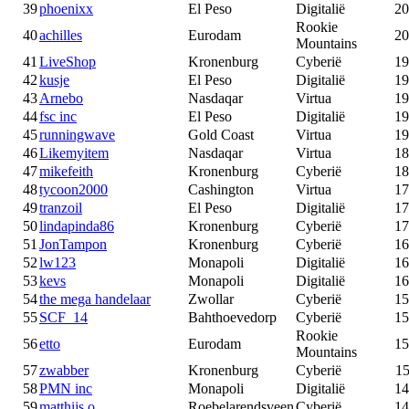
39
phoenixx
El Peso
Digitalië
20
Rookie
40
achilles
Eurodam
20
Mountains
41
LiveShop
Kronenburg
Cyberië
19
42
kusje
El Peso
Digitalië
19
43
Arnebo
Nasdaqar
Virtua
19
44
fsc inc
El Peso
Digitalië
19
45
runningwave
Gold Coast
Virtua
19
46
Likemyitem
Nasdaqar
Virtua
18
47
mikefeith
Kronenburg
Cyberië
18
48
tycoon2000
Cashington
Virtua
17
49
tranzoil
El Peso
Digitalië
17
50
lindapinda86
Kronenburg
Cyberië
17
51
JonTampon
Kronenburg
Cyberië
16
52
lw123
Monapoli
Digitalië
16
53
kevs
Monapoli
Digitalië
16
54
the mega handelaar
Zwollar
Cyberië
15
55
SCF_14
Bahthoevedorp
Cyberië
15
Rookie
56
etto
Eurodam
15
Mountains
57
zwabber
Kronenburg
Cyberië
15
58
PMN inc
Monapoli
Digitalië
14
59
matthijs o
Roebelarendsveen
Cyberië
14