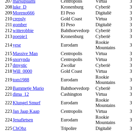
207
marsupilami
Centropolis
Virtua
3
208
luke_D
Kronenburg
Cyberië
3
209
Moreno666
El Peso
Digitalië
3
210
crepsly
Gold Coast
Virtua
3
211
gomber
El Peso
Digitalië
3
212
witterobbie
Bahthoevedorp
Cyberië
3
213
poepie1
Kronenburg
Cyberië
3
Rookie
214
yese
Eurodam
3
Mountains
215
Massive Man
Centropolis
Virtua
3
216
snorynda
Centropolis
Virtua
3
217
dmystic
Zwollar
Cyberië
3
218
Will_0000
Gold Coast
Virtua
3
Rookie
219
tom1988
Eurodam
3
Mountains
220
Bammetje Mario
Bahthoevedorp
Cyberië
3
221
dima_12
Cashington
Virtua
3
Rookie
222
Klungel Smurf
Eurodam
3
Mountains
223
Jan Jaap Kaap
Centropolis
Virtua
3
Rookie
224
Jenafietsen
Eurodam
3
Mountains
225
ChObz
Tripolire
Digitalië
3