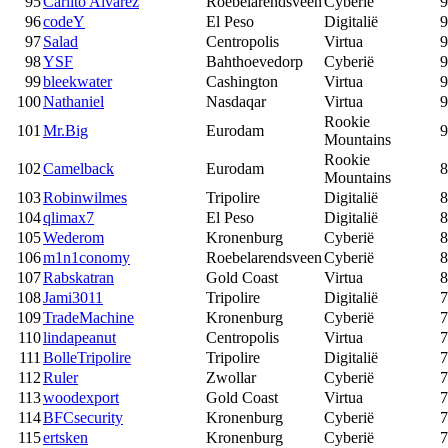
95
Carlito Alvarez
Roebelarendsveen
Cyberië
9
96
codeY
El Peso
Digitalië
9
97
Salad
Centropolis
Virtua
9
98
YSF
Bahthoevedorp
Cyberië
9
99
bleekwater
Cashington
Virtua
9
100
Nathaniel
Nasdaqar
Virtua
9
Rookie
101
Mr.Big
Eurodam
9
Mountains
Rookie
102
Camelback
Eurodam
8
Mountains
103
Robinwilmes
Tripolire
Digitalië
8
104
qlimax7
El Peso
Digitalië
8
105
Wederom
Kronenburg
Cyberië
8
106
m1n1conomy
Roebelarendsveen
Cyberië
8
107
Rabskatran
Gold Coast
Virtua
8
108
Jami3011
Tripolire
Digitalië
7
109
TradeMachine
Kronenburg
Cyberië
7
110
lindapeanut
Centropolis
Virtua
7
111
BolleTripolire
Tripolire
Digitalië
7
112
Ruler
Zwollar
Cyberië
7
113
woodexport
Gold Coast
Virtua
7
114
BFCsecurity
Kronenburg
Cyberië
7
115
ertsken
Kronenburg
Cyberië
7