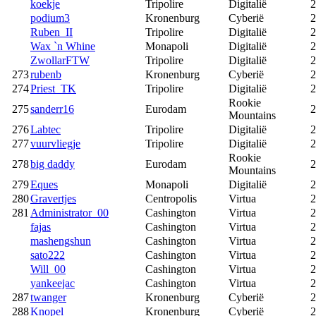
koekje
Tripolire
Digitalië
2
podium3
Kronenburg
Cyberië
2
Ruben_II
Tripolire
Digitalië
2
Wax `n Whine
Monapoli
Digitalië
2
ZwollarFTW
Tripolire
Digitalië
2
273
rubenb
Kronenburg
Cyberië
2
274
Priest_TK
Tripolire
Digitalië
2
Rookie
275
sanderr16
Eurodam
2
Mountains
276
Labtec
Tripolire
Digitalië
2
277
vuurvliegje
Tripolire
Digitalië
2
Rookie
278
big daddy
Eurodam
2
Mountains
279
Eques
Monapoli
Digitalië
2
280
Gravertjes
Centropolis
Virtua
2
281
Administrator_00
Cashington
Virtua
2
fajas
Cashington
Virtua
2
mashengshun
Cashington
Virtua
2
sato222
Cashington
Virtua
2
Will_00
Cashington
Virtua
2
yankeejac
Cashington
Virtua
2
287
twanger
Kronenburg
Cyberië
2
288
Knopel
Kronenburg
Cyberië
2