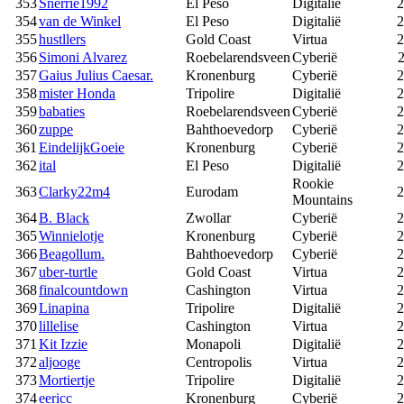
353
Snerrie1992
El Peso
Digitalië
2
354
van de Winkel
El Peso
Digitalië
2
355
hustllers
Gold Coast
Virtua
2
356
Simoni Alvarez
Roebelarendsveen
Cyberië
2
357
Gaius Julius Caesar.
Kronenburg
Cyberië
2
358
mister Honda
Tripolire
Digitalië
2
359
babaties
Roebelarendsveen
Cyberië
2
360
zuppe
Bahthoevedorp
Cyberië
2
361
EindelijkGoeie
Kronenburg
Cyberië
2
362
ital
El Peso
Digitalië
2
Rookie
363
Clarky22m4
Eurodam
2
Mountains
364
B. Black
Zwollar
Cyberië
2
365
Winnielotje
Kronenburg
Cyberië
2
366
Beagollum.
Bahthoevedorp
Cyberië
2
367
uber-turtle
Gold Coast
Virtua
2
368
finalcountdown
Cashington
Virtua
2
369
Linapina
Tripolire
Digitalië
2
370
lillelise
Cashington
Virtua
2
371
Kit Izzie
Monapoli
Digitalië
2
372
aljooge
Centropolis
Virtua
2
373
Mortiertje
Tripolire
Digitalië
2
374
eericc
Kronenburg
Cyberië
2