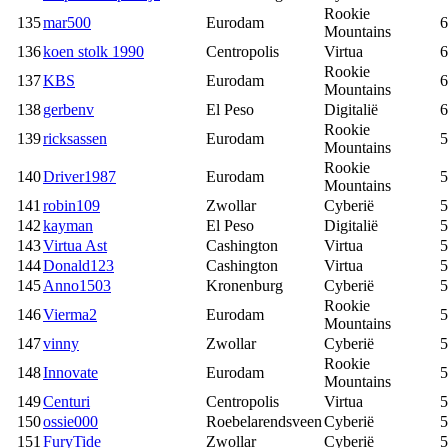
Rookie
135
mar500
Eurodam
6
Mountains
136
koen stolk 1990
Centropolis
Virtua
6
Rookie
137
KBS
Eurodam
6
Mountains
138
gerbenv
El Peso
Digitalië
6
Rookie
139
ricksassen
Eurodam
5
Mountains
Rookie
140
Driver1987
Eurodam
5
Mountains
141
robin109
Zwollar
Cyberië
5
142
kayman
El Peso
Digitalië
5
143
Virtua Ast
Cashington
Virtua
5
144
Donald123
Cashington
Virtua
5
145
Anno1503
Kronenburg
Cyberië
5
Rookie
146
Vierma2
Eurodam
5
Mountains
147
vinny
Zwollar
Cyberië
5
Rookie
148
Innovate
Eurodam
5
Mountains
149
Centuri
Centropolis
Virtua
5
150
ossie000
Roebelarendsveen
Cyberië
5
151
FuryTide
Zwollar
Cyberië
5