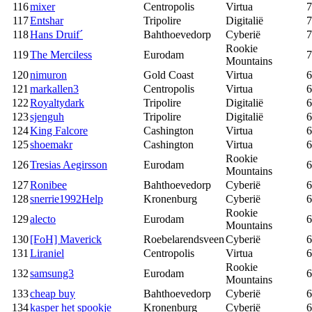
116
mixer
Centropolis
Virtua
7
117
Entshar
Tripolire
Digitalië
7
118
Hans Druif´
Bahthoevedorp
Cyberië
7
Rookie
119
The Merciless
Eurodam
7
Mountains
120
nimuron
Gold Coast
Virtua
6
121
markallen3
Centropolis
Virtua
6
122
Royaltydark
Tripolire
Digitalië
6
123
sjenguh
Tripolire
Digitalië
6
124
King Falcore
Cashington
Virtua
6
125
shoemakr
Cashington
Virtua
6
Rookie
126
Tresias Aegirsson
Eurodam
6
Mountains
127
Ronibee
Bahthoevedorp
Cyberië
6
128
snerrie1992Help
Kronenburg
Cyberië
6
Rookie
129
alecto
Eurodam
6
Mountains
130
[FoH] Maverick
Roebelarendsveen
Cyberië
6
131
Liraniel
Centropolis
Virtua
6
Rookie
132
samsung3
Eurodam
6
Mountains
133
cheap buy
Bahthoevedorp
Cyberië
6
134
kasper het spookje
Kronenburg
Cyberië
6