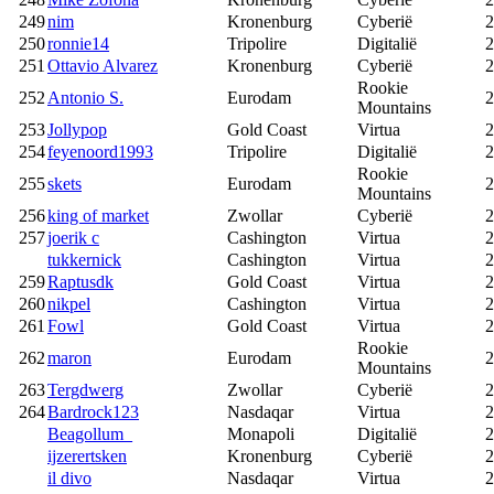
249
nim
Kronenburg
Cyberië
2
250
ronnie14
Tripolire
Digitalië
2
251
Ottavio Alvarez
Kronenburg
Cyberië
2
Rookie
252
Antonio S.
Eurodam
2
Mountains
253
Jollypop
Gold Coast
Virtua
2
254
feyenoord1993
Tripolire
Digitalië
2
Rookie
255
skets
Eurodam
2
Mountains
256
king of market
Zwollar
Cyberië
2
257
joerik c
Cashington
Virtua
2
tukkernick
Cashington
Virtua
2
259
Raptusdk
Gold Coast
Virtua
2
260
nikpel
Cashington
Virtua
2
261
Fowl
Gold Coast
Virtua
2
Rookie
262
maron
Eurodam
2
Mountains
263
Tergdwerg
Zwollar
Cyberië
2
264
Bardrock123
Nasdaqar
Virtua
2
Beagollum_
Monapoli
Digitalië
2
ijzerertsken
Kronenburg
Cyberië
2
il divo
Nasdaqar
Virtua
2