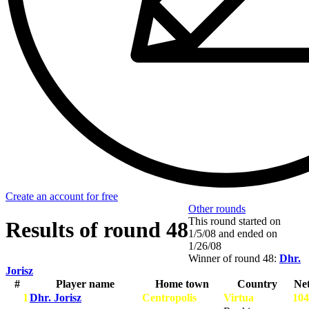
Create an account for free
Other rounds
This round started on
Results of round 48
1/5/08
and ended on
1/26/08
Winner of round 48:
Dhr.
Jorisz
#
Player name
Home town
Country
Ne
1
Dhr. Jorisz
Centropolis
Virtua
104